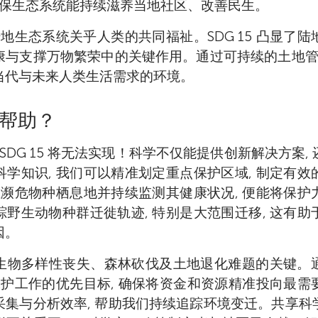
Matthew F. McCabe 现任沙特阿拉伯阿卜
确保生态系统能持续滋养当地社区、改善民生。
年龄 13
年龄 11
年龄 13
年龄 9
Javier Blanco-Sacristan 是沙特阿拉伯
Kasper Johansen 现任沙特阿拉伯阿卜杜
感与水资源安全教授, 聚焦于水资源与粮食安
我长大后想成为一名作家, 通过文字传播思想
我叫 Ahmed, 最爱苹果和橙子。平时喜欢骑
我爱踢足球、打高尔夫和拉小提琴, 闲暇时也喜
我喜爱动植物, 始终怀着好奇心去探索身边的世
陆地生态系统关乎人类的共同福祉。SDG 15 凸显了
的研究员, 致力于运用无人机、卫星及计算机
领域高级研究员, 2007 年于澳大利亚昆士兰
响、精准农业及水资源监测和建模技术。他特
阅读, 梦想是拥有个人图书馆, 目前已收藏了 3
足球, 还有阅读。
友共度欢乐时光。
多科学奥秘。体操、游泳和校园活动构成了我的
康与支撑万物繁荣中的关键作用。通过可持续的土地管理
植物群落并解析气候变化
学位。主要研究方向为利用高精度地球观测图
创新技术强化地球观测能力, 并结合各种
来时, 我常在街区骑行或散步。每到周末, 父
音乐、艺术与数学同样让我乐在其中。
当代与未来人类生活需求的环境。
*
了解农田、河流及海岸带的特定状况。
javier.blancosacristan@kaust.edu.sa
McCabe 现已发表 220 余篇研究论文, 入选
有朋友们去骑马, 让我忘却烦恼, 尽情放松。
引科学家”名单, 2022 年荣获 “阿卜杜勒阿齐
帮助？
 SDG 15 将无法实现！科学不仅能提供创新解决方案,
学知识, 我们可以精准划定重点保护区域, 制定有
位濒危物种栖息地并持续监测其健康状况, 便能将保
野生动物种群迁徙轨迹, 特别是大范围迁移, 这有
因。
生物多样性丧失、森林砍伐及土地退化难题的关键。
保护工作的优先目标, 确保将资金和资源精准投向最
采集与分析效率, 帮助我们持续追踪环境变迁。共享科