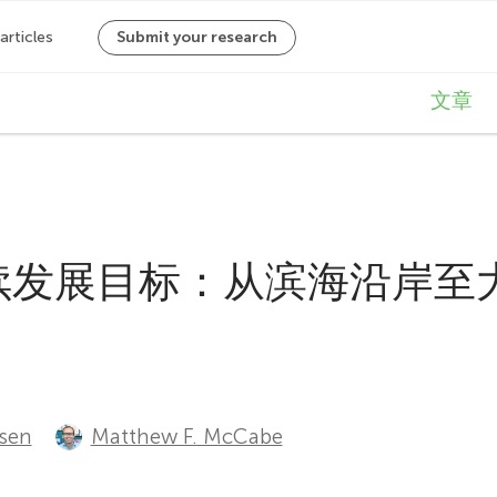
M
文章
a
i
n
续发展目标：从滨海沿岸至
n
a
v
i
sen
Matthew F. McCabe
g