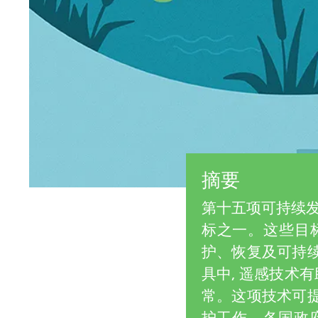
i
n
e
g
w
M
e
r
i
s
摘要
n
第十五项可持续发展
d
标之一。这些目标
护、恢复及可持续
s
具中, 遥感技术
常。这项技术可提
护工作。各国政府