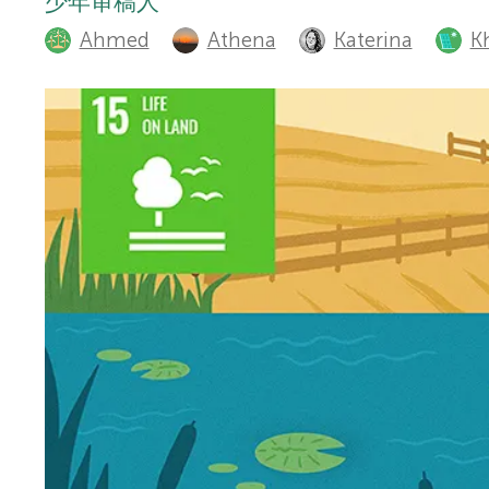
t
少年审稿人
r
Ahmed
Athena
Katerina
K
h
s
o
r
f
s
o
a
r
n
d
Y
r
o
e
u
v