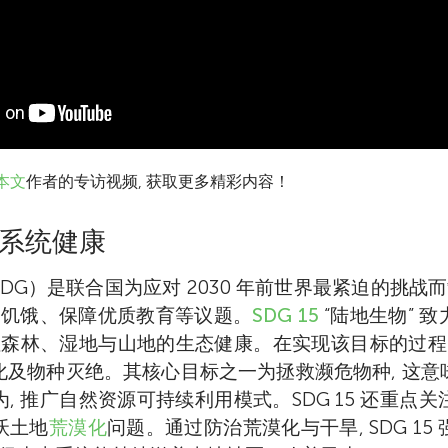
本文
作者的专访视频, 获取更多精彩内容！
系统健康
DG）是联合国为应对 2030 年前世界最紧迫的挑战而制
和饥饿、保障优质教育等议题。
SDG 15
“陆地生物” 
注森林、湿地与山地的生态健康。在实现该目标的过程
化及物种灭绝。其核心目标之一为拯救濒危物种, 这意
为, 推广自然资源可持续利用模式。SDG 15 还重点
Matthew F. McCabe
沃土地
荒漠化
问题。通过防治荒漠化与干旱, SDG 1
Khadija
Javier Blanco-Sacristán
Kasper Johansen
Ahmed
Athena
Katerina