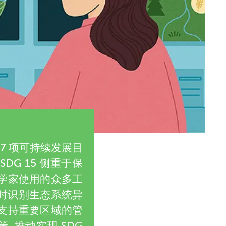
17 项可持续发展目
G 15 侧重于保
科学家使用的众多工
及时识别生态系统异
 支持重要区域的管
 推动实现 SDG