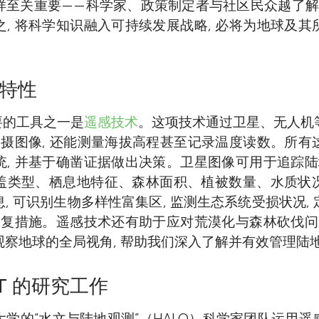
样至关重要——科学家、政策制定者与社区民众越了解生
, 将科学知识融入可持续发展战略, 必将为地球及
特性
重要的工具之一是
遥感技术
。这项技术通过卫星、无人机
拍摄图像, 还能测量海拔高程甚至记录温度读数。所
, 并基于确凿证据做出决策。卫星图像可用于追踪陆
盖类型、栖息地特征、森林面积、植被数量、水质状
, 可识别生物多样性富集区, 监测生态系统受损状况,
修复措施。遥感技术还有助于应对荒漠化与森林砍伐问
察地球的全局视角, 帮助我们深入了解并有效管理陆
ST 的研究工作
学的“水文与陆地观测”（HALO）科学家团队运用