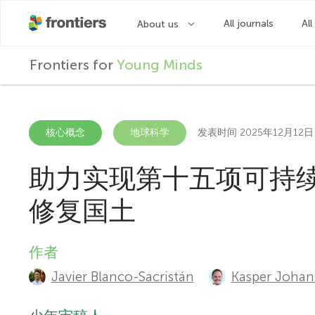
F
Frontiers for
Young Minds
r
o
核心概念
地球科学
发表时间 2025年12月12日
助力实现第十五项可持
n
修复国土
t
作者
A
i
Javier Blanco-Sacristán
Kasper Johan
u
e