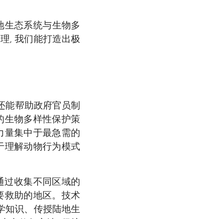
杜拉国王科技大学遥
阿卜杜拉国王科技大学
拉国王科技大学遥感
全、气候变化影
与理念。我热爱
自行车、和朋友踢
欢阅读, 或与亲
界, 渴望了解更
陆地生态系统与生物多
程序来保护各种
大学获得遥感博士
别关注如何运用
0 本书。清晨醒
多彩生活, 而
, 我们能打造出极
的影响。
像和计算机深入
数据深化认知。
亲会带我和姐妹还
科睿唯安“全球高被
兹亲王国际水奖”。
 还能帮助政府官员制
效的生物多样性保护策
护力量集中于最急需的
助于理解动物行为模式
通过收集不同区域的
需要救助的地区。技术
学知识、传授陆地生