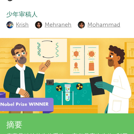
u
栏目
r
t
少年审稿人
Krish
Mehraneh
Mohammad
h
s
o
f
r
o
s
a
r
n
Y
d
o
r
关于我们
摘要
e