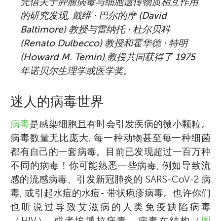
凭借关于肿瘤病毒与细胞遗传物质相互作用
的研究发现, 戴维 ⋅ 巴尔的摩‌ (David
Baltimore) 教授与雷纳托 ⋅ 杜尔贝科
(Renato Dulbecco) 教授和霍华德 ⋅ 特明
(Howard M. Temin) 教授共同获得了 1975
年诺贝尔生理学或医学奖。
迷人的病毒世界
病毒
是感染细胞且有时会引发疾病的微小颗粒。
病毒数量无比庞大, 每一种动物甚至每一种细菌
都有自己的一套病毒。目前已发现超过一百万种
不同的病毒！你可能熟悉一些病毒, 例如导致流
感的流感病毒、引发新冠肺炎的 SARS-CoV-2 病
毒, 或引起水痘的水痘- 带状疱疹病毒。也许你们
也听说过导致艾滋病的人类免疫缺陷病毒
（HIV）, 或者埃博拉病毒。病毒在结构（
图