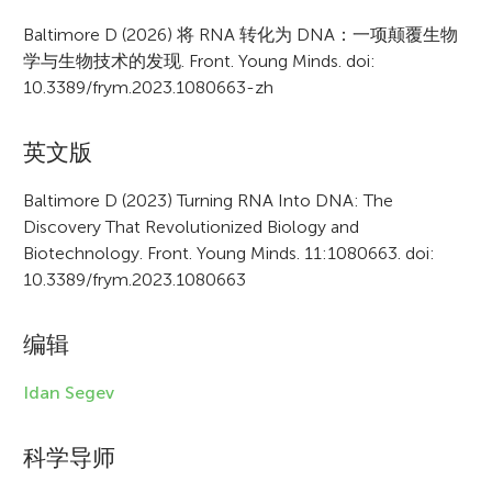
r
Baltimore D (2026) 将 RNA 转化为 DNA：一项颠覆生物
学与生物技术的发现. Front. Young Minds. doi:
t
10.3389/frym.2023.1080663-zh
i
c
英文版
l
Baltimore D (2023) Turning RNA Into DNA: The
e
Discovery That Revolutionized Biology and
Biotechnology. Front. Young Minds. 11:1080663. doi:
i
10.3389/frym.2023.1080663
n
f
编辑
o
Idan Segev
r
科学导师
m