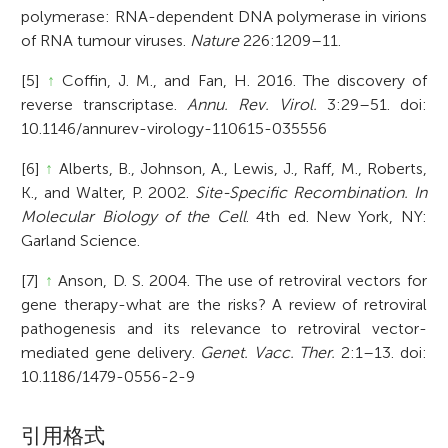
polymerase: RNA-dependent DNA polymerase in virions
of RNA tumour viruses.
Nature
226:1209–11.
[5]
↑
Coffin, J. M., and Fan, H. 2016. The discovery of
reverse transcriptase.
Annu. Rev. Virol.
3:29–51. doi:
10.1146/annurev-virology-110615-035556
[6]
↑
Alberts, B., Johnson, A., Lewis, J., Raff, M., Roberts,
K., and Walter, P. 2002.
Site-Specific Recombination. In
Molecular Biology of the Cell
. 4th ed. New York, NY:
Garland Science.
[7]
↑
Anson, D. S. 2004. The use of retroviral vectors for
gene therapy-what are the risks? A review of retroviral
pathogenesis and its relevance to retroviral vector-
mediated gene delivery.
Genet. Vacc. Ther.
2:1–13. doi:
10.1186/1479-0556-2-9
A
引用格式