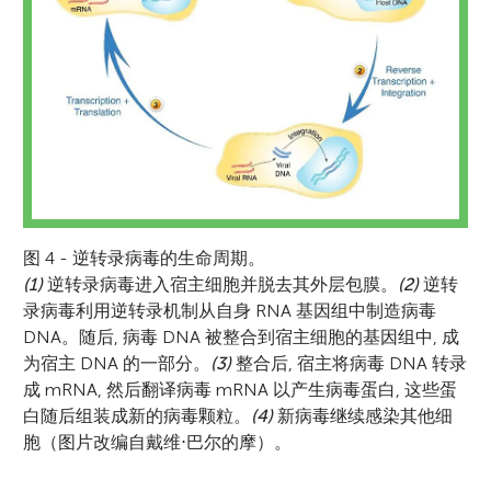
回到麻省理工学院担任教职（目前仍在职）,
将研究重点转向癌症。1997 年至 2006 年, 他
担任加州理工学院校长, 同时还担任美国科学
促进会主席。在职业生涯中, 巴尔的摩教授获
奖无数, 包括美国国家科学院分子生物学奖
（1974 年）、诺贝尔生理学或医学奖（1975
年）、汉斯 ⋅ 克雷布斯爵士奖章（1997
年）、美国国家科学奖章（1999年）以及拉斯
图 4 - 逆转录病毒的生命周期。
克奖（2021 年）。 *
baltimo@caltech.edu
(1)
逆转录病毒进入宿主细胞并脱去其外层包膜。
(2)
逆转
录病毒利用逆转录机制从自身 RNA 基因组中制造病毒
DNA。随后, 病毒 DNA 被整合到宿主细胞的基因组中, 成
为宿主 DNA 的一部分。
(3)
整合后, 宿主将病毒 DNA 转录
成 mRNA, 然后翻译病毒 mRNA 以产生病毒蛋白, 这些蛋
白随后组装成新的病毒颗粒。
(4)
新病毒继续感染其他细
胞（图片改编自戴维⋅巴尔的摩）。