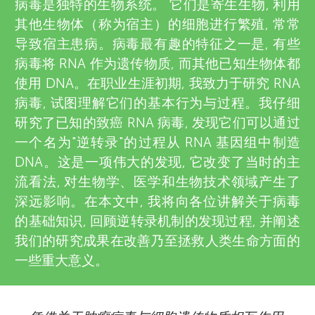
u
病毒是独特的生物系统。 它们是寄生生物, 利用
v
其他生物体（称为宿主）的细胞进行繁殖, 常常
n
导致宿主患病。病毒最有趣的特征之一是, 有些
i
病毒将 RNA 作为遗传物质, 而其他已知生物体都
g
e
使用 DNA。在职业生涯初期, 我致力于研究 RNA
病毒, 试图理解它们的基本行为与过程。我仔细
w
M
研究了已知的致癌 RNA 病毒, 发现它们可以通过
e
一个名为"逆转录"的过程从 RNA 基因组中制造
i
DNA。这是一项伟大的发现, 它改变了当时的主
r
流看法, 对生物学、医学和生物技术领域产生了
n
s
深远影响。在本文中, 我将向各位讲解关于病毒
的基础知识, 回顾逆转录机制的发现过程, 并阐述
d
我们的研究成果在改善乃至拯救人类生命方面的
一些重大意义。
s