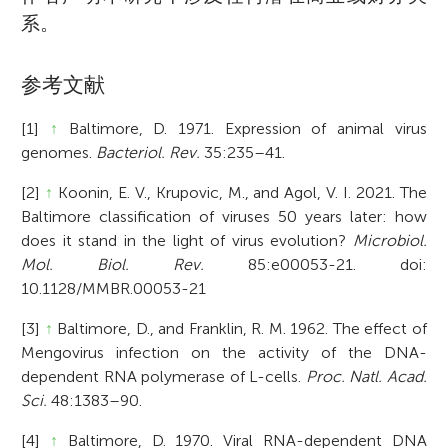
系。
参考文献
[1]
↑
Baltimore, D. 1971. Expression of animal virus
genomes.
Bacteriol. Rev.
35:235–41.
[2]
↑
Koonin, E. V., Krupovic, M., and Agol, V. I. 2021. The
Baltimore classification of viruses 50 years later: how
does it stand in the light of virus evolution?
Microbiol.
Mol. Biol. Rev.
85:e00053-21. doi:
10.1128/MMBR.00053-21
[3]
↑
Baltimore, D., and Franklin, R. M. 1962. The effect of
Mengovirus infection on the activity of the DNA-
dependent RNA polymerase of L-cells.
Proc. Natl. Acad.
Sci.
48:1383–90.
[4]
↑
Baltimore, D. 1970. Viral RNA-dependent DNA