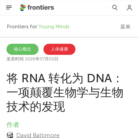
Frontiers for
Young Minds
菜单
F
r
ZH
核心概念
人体健康
发表时间 2026年07月02日
文章
o
将 RNA 转化为 DNA：
参与进来
n
一项颠覆生物学与生物
t
技术的发现
i
作者
A
e
David Baltimore