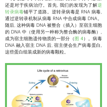
还是对于疾病治疗。首先, 我们的发现为了解
逆
转录病毒
铺平了道路。逆转录病毒是 RNA 病毒,
戴维 ⋅ 巴尔的摩（David Baltimore）教授是美
通过逆转录机制从病毒 RNA 中合成病毒 DNA。
国病毒学家, 现任加州理工学院（位于美国加
随后, 这种病毒 DNA 被整合（插入）至宿主细胞
利福尼亚州）的 Shirley Hufstedler 生物学教
的 DNA 中（使用另一种称为整合酶的病毒酶）,
授。他在斯沃斯莫尔学院（位于美国宾夕法尼
成为宿主细胞遗传物质的一部分（
图 4
）。病毒
亚州）获得化学学士学位, 随后在麻省理工学
Krish
DNA 融入宿主 DNA 后, 宿主便会生产病毒蛋白,
年龄 13
院（位于美国宾夕法尼亚州）学习了一年, 然
这些蛋白组装成新的病毒颗粒。
Mehraneh
Mohammad
后进入洛克菲勒大学（位于美国纽约州）继续
年龄 15
年龄 12
深造并获得动物病毒学博士学位。1963 年至
1964 年间, 巴尔的摩教授在麻省理工学院担任
生物物理学博士后研究员, 后来决定转变方向,
Krish 是一名七年级学生, 对科学研究和科学现
在阿尔伯特 ⋅ 爱因斯坦医学院（位于美国纽约
象充满热情, 积极参与科学讨论, 并喜欢与同
大家好, 我叫 Mehraneh, 喜欢阅读、烘焙和绘
大家好, 我叫 Mohammad, 喜欢拼乐高、搭积
州）研究动物病毒。1965 年, 巴尔的摩教授在
学、朋友、兄弟姐妹、老师和父母谈论科学发
画, 也热爱旅行, 希望长大后成为一名律师。
木和做运动, 希望长大后成为一名工程师。
拉荷亚的索尔克研究所（位于美国加利福尼亚
现。Krish 喜欢踢足球, 还是一名专业游泳运动
州）获得了他的第一个独立职位。1968 年, 他
员。