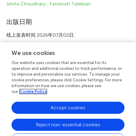
a
Ishita Choudhary ,
Fatemeh Talebian
t
出版日期
i
o
线上发表时间 2026年07月02日.
n
Copyright © 2023 © 2026 Baltimore
We use cookies
Our website uses cookies that are essential for its
这是一篇在
Creative Commons Attribution License
operation and additional cookies to track performance, or
to improve and personalize our services. To manage your
(CC BY)
条款下发表的开放获取文章. 根据公认的学术惯
cookie preferences, please click Cookie Settings. For more
例，在注明原作者或许可方，及在标明本刊为原始出处的
information on how we use cookies, please see
前提下，允许使用、传播、复制至其他平台。如违反以上
our
Cookie Policy
条款，则不得使用、传播或复制文章内容。
Accept cookies
A
Frontiers主页
博客
联系我们
Reject non-essential cookies
d