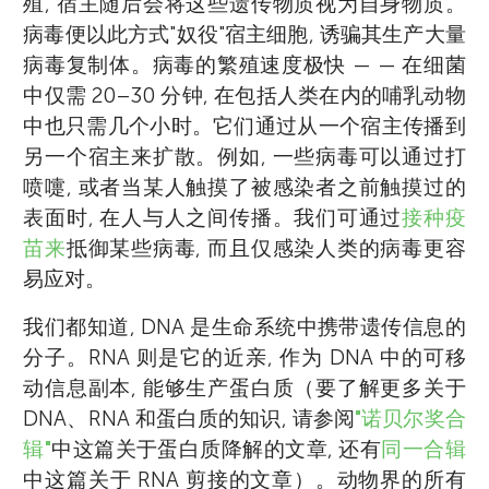
殖, 宿主随后会将这些遗传物质视为自身物质。
病毒便以此方式"奴役"宿主细胞, 诱骗其生产大量
病毒复制体。病毒的繁殖速度极快 — — 在细菌
中仅需 20–30 分钟, 在包括人类在内的哺乳动物
中也只需几个小时。它们通过从一个宿主传播到
另一个宿主来扩散。例如, 一些病毒可以通过打
喷嚏, 或者当某人触摸了被感染者之前触摸过的
表面时, 在人与人之间传播。我们可通过
接种疫
苗来
抵御某些病毒, 而且仅感染人类的病毒更容
易应对。
我们都知道, DNA 是生命系统中携带遗传信息的
分子。RNA 则是它的近亲, 作为 DNA 中的可移
动信息副本, 能够生产蛋白质（要了解更多关于
DNA、RNA 和蛋白质的知识, 请参阅
"诺贝尔奖合
辑"
中这篇关于蛋白质降解的文章, 还有
同一合辑
中这篇关于 RNA 剪接的文章）。动物界的所有