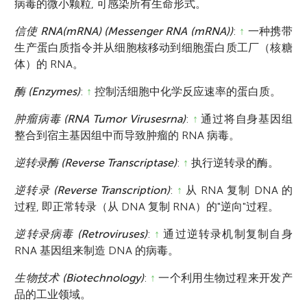
病毒的微小颗粒, 可感染所有生命形式。
信使 RNA(mRNA) (Messenger RNA (mRNA))
:
↑
一种携带
生产蛋白质指令并从细胞核移动到细胞蛋白质工厂（核糖
体）的 RNA。
酶 (Enzymes)
:
↑
控制活细胞中化学反应速率的蛋白质。
肿瘤病毒 (RNA Tumor Virusesrna)
:
↑
通过将自身基因组
整合到宿主基因组中而导致肿瘤的 RNA 病毒。
逆转录酶 (Reverse Transcriptase)
:
↑
执行逆转录的酶。
逆转录 (Reverse Transcription)
:
↑
从 RNA 复制 DNA 的
过程, 即正常转录（从 DNA 复制 RNA）的"逆向"过程。
逆转录病毒 (Retroviruses)
:
↑
通过逆转录机制复制自身
RNA 基因组来制造 DNA 的病毒。
生物技术 (Biotechnology)
:
↑
一个利用生物过程来开发产
品的工业领域。