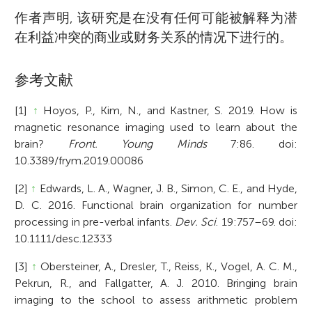
作者声明, 该研究是在没有任何可能被解释为潜
在利益冲突的商业或财务关系的情况下进行的。
参考文献
[1]
↑
Hoyos, P., Kim, N., and Kastner, S. 2019. How is
magnetic resonance imaging used to learn about the
brain?
Front. Young Minds
7:86. doi:
10.3389/frym.2019.00086
[2]
↑
Edwards, L. A., Wagner, J. B., Simon, C. E., and Hyde,
D. C. 2016. Functional brain organization for number
processing in pre-verbal infants.
Dev. Sci
. 19:757–69. doi:
10.1111/desc.12333
[3]
↑
Obersteiner, A., Dresler, T., Reiss, K., Vogel, A. C. M.,
Pekrun, R., and Fallgatter, A. J. 2010. Bringing brain
imaging to the school to assess arithmetic problem