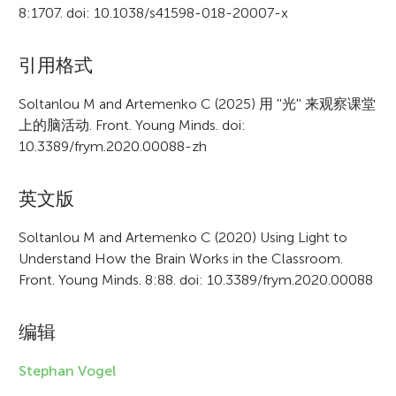
8:1707. doi: 10.1038/s41598-018-20007-x
A
引用格式
r
Soltanlou M and Artemenko C (2025) 用 ''光'' 来观察课堂
上的脑活动. Front. Young Minds. doi:
t
10.3389/frym.2020.00088-zh
i
c
英文版
l
Soltanlou M and Artemenko C (2020) Using Light to
e
Understand How the Brain Works in the Classroom.
Front. Young Minds. 8:88. doi: 10.3389/frym.2020.00088
i
n
编辑
f
Stephan Vogel
o