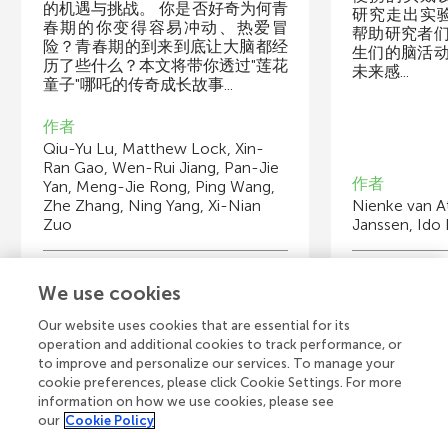
的机遇与挑战。 你是否好奇为何青
研究走出实验
春期的你变得容易冲动、热爱冒
帮助研究者
险？青春期的到来到底让大脑都经
生们的脑活
历了些什么？本文将带你透过"莲花
未来感...
童子"哪吒的传奇成长故事...
作者
Qiu-Yu Lu, Matthew Lock, Xin-
Ran Gao, Wen-Rui Jiang, Pan-Jie
作者
Yan, Meng-Jie Rong, Ping Wang,
Zhe Zhang, Ning Yang, Xi-Nian
Nienke van At
Zuo
Janssen, Ido
少年审稿人
少
We use cookies
Eagle
年龄 13
年
Our website uses cookies that are essential for its
operation and additional cookies to track performance, or
to improve and personalize our services. To manage your
cookie preferences, please click Cookie Settings. For more
information on how we use cookies, please see
our
Cookie Policy
全部文章