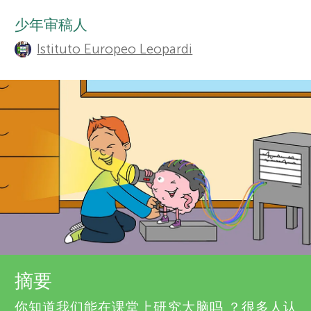
t
栏目
少年审稿人
r
h
Istituto Europeo Leopardi
o
s
r
f
s
o
a
n
r
d
Y
r
o
e
关于我们
摘要
v
你知道我们能在课堂上研究大脑吗 ？很多人认