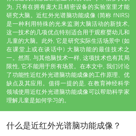
u
为, 只有在拥有庞大且精密设备的实验室里才能
i
n
研究大脑。近红外光谱脑功能成像 (简称 fNIRS)
e
是一种利用特殊的光来监测大脑活动的新技术,
g
这一技术的几项优点特别适合用于观察婴幼儿和
w
儿童的大脑。此外, 它是研究实际生活场景中 (如
e
在课堂上或在谈话中) 大脑功能的最佳技术之
M
一。然而, 与其他脑技术一样, 这项技术也有其局
r
限性, 它不能用于所有场景。在本文中, 我们讨论
i
s
了功能性近红外光谱脑功能成像的工作原理、优
缺点及其应用。值得一提的是, 在教育神经科学
n
领域使用近红外光谱脑功能成像可以帮助科学家
理解儿童是如何学习的。
d
s
什么是近红外光谱脑功能成像？