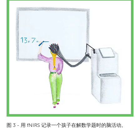
Mojtaba Soltanlou
Christina Artemenko
Istituto Europeo Leopardi
年龄 11–12
我是来自加拿大西安大略大学的一名研究员。
我是来自德国图宾根大学的一名研究员。我的
我们是来自意大利米兰的 Istituto Europeo
在从事研究工作之前, 我曾是一名特殊儿童康
研究是关于数学和计算, 并通过运用 fNIRS 技
Leopardi 学校。我们是: Lucrezia、Sofia、
图 3 - 用 fNIRS 记录一个孩子在解数学题时的脑活动。
复治疗师。在我的研究中, 我希望了解当儿童
术来研究大脑, 我想知道当人们在计算时大脑
Benedetta、Eleonora、Francesco、
在学习数学时大脑中发生了什么, 以及为什么
中发生了什么。我想了解是什么让计算变得困
Matteo、Marco、Emma、Greta 和 Lidia, 目