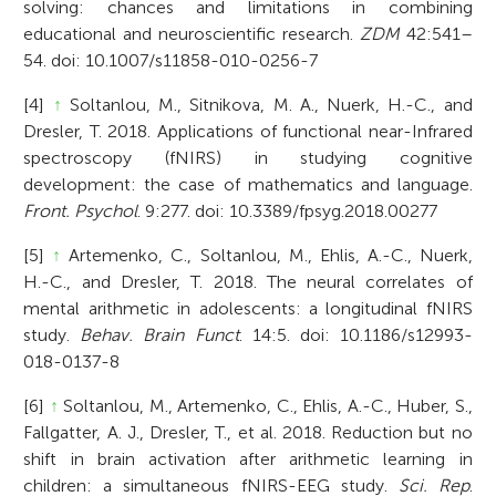
solving: chances and limitations in combining
educational and neuroscientific research.
ZDM
42:541–
54. doi: 10.1007/s11858-010-0256-7
[4]
↑
Soltanlou, M., Sitnikova, M. A., Nuerk, H.-C., and
Dresler, T. 2018. Applications of functional near-Infrared
spectroscopy (fNIRS) in studying cognitive
development: the case of mathematics and language.
Front. Psychol
. 9:277. doi: 10.3389/fpsyg.2018.00277
[5]
↑
Artemenko, C., Soltanlou, M., Ehlis, A.-C., Nuerk,
H.-C., and Dresler, T. 2018. The neural correlates of
mental arithmetic in adolescents: a longitudinal fNIRS
study.
Behav. Brain Funct
. 14:5. doi: 10.1186/s12993-
018-0137-8
[6]
↑
Soltanlou, M., Artemenko, C., Ehlis, A.-C., Huber, S.,
Fallgatter, A. J., Dresler, T., et al. 2018. Reduction but no
shift in brain activation after arithmetic learning in
children: a simultaneous fNIRS-EEG study.
Sci. Rep
.