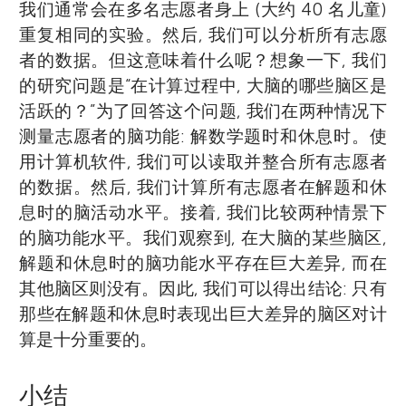
我们通常会在多名志愿者身上 (大约 40 名儿童)
有些儿童会有学习困难。在闲暇时间, 我喜欢
难, 以及为什么有些人在数学学习方面存在困
前就读于初一年级。我们喜欢科学和运动, 是
重复相同的实验。然后, 我们可以分析所有志愿
运动、弹塔尔琴, 读读历史相关的书籍。
难。研究之外, 我喜欢吹长笛、跳芭蕾和打排
一个有趣、友好、富有创造力的班级, 代表 1A
者的数据。但这意味着什么呢？想象一下, 我们
*
球。
班向大家问好！
mojtaba.soltanlou@gmail.com
的研究问题是“在计算过程中, 大脑的哪些脑区是
活跃的？”为了回答这个问题, 我们在两种情况下
测量志愿者的脑功能: 解数学题时和休息时。使
用计算机软件, 我们可以读取并整合所有志愿者
的数据。然后, 我们计算所有志愿者在解题和休
息时的脑活动水平。接着, 我们比较两种情景下
的脑功能水平。我们观察到, 在大脑的某些脑区,
解题和休息时的脑功能水平存在巨大差异, 而在
其他脑区则没有。因此, 我们可以得出结论: 只有
那些在解题和休息时表现出巨大差异的脑区对计
算是十分重要的。
小结