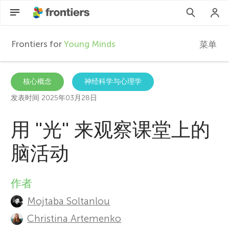
Frontiers for
Young Minds
菜单
F
r
ZH
核心概念
神经科学与心理学
发表时间 2025年03月28日
文章
o
用 ''光'' 来观察课堂上的
参与进来
n
脑活动
t
作者
A
i
Mojtaba Soltanlou
u
Christina Artemenko
e