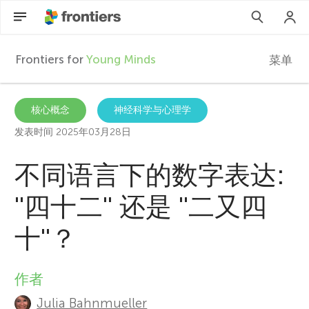
Frontiers for
Young Minds
菜单
F
r
ZH
核心概念
神经科学与心理学
发表时间 2025年03月28日
文章
o
不同语言下的数字表达:
参与进来
n
''四十二'' 还是 ''二又四
t
十''？
i
作者
A
e
Julia Bahnmueller