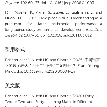
Psychol.
102:60–77. doi: 10.1016/j.jecp.2008.04.003
[3]
↑
Moeller, K., Pixner, S., Zuber, J., Kaufmann, L., and
Nuerk, H.-C. 2011. Early place-value understanding as a
precursor for later arithmetic performance–a
longitudinal study on numerical development.
Res. Dev.
Disabil.
32:1837–51. doi: 10.1016/j.ridd.2011.03.012
A
引用格式
r
Bahnmueller J, Nuerk HC and Cipora K (2025) 不同语言
下的数字表达: ''四十二'' 还是 ''二又四十''？. Front. Young
t
Minds. doi: 10.3389/frym.2020.00084-zh
i
c
英文版
l
Bahnmueller J, Nuerk HC and Cipora K (2020) Forty-
e
Two or Two-and-Forty: Learning Maths in Different