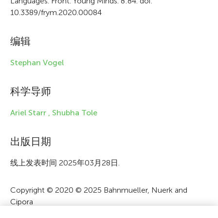
Languages. Front. Young Minds. 8:84. doi:
i
10.3389/frym.2020.00084
n
f
编辑
o
Stephan Vogel
r
科学导师
m
a
Ariel Starr ,
Shubha Tole
t
出版日期
i
o
线上发表时间 2025年03月28日.
n
Copyright © 2020 © 2025 Bahnmueller, Nuerk and
Cipora