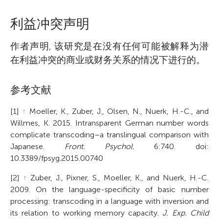
利益冲突声明
作者声明, 该研究是在没有任何可能被解释为潜
在利益冲突的商业或财务关系的情况下进行的。
参考文献
[1]
↑
Moeller, K., Zuber, J., Olsen, N., Nuerk, H.-C., and
Willmes, K. 2015. Intransparent German number words
complicate transcoding–a translingual comparison with
Japanese.
Front. Psychol.
6:740. doi:
10.3389/fpsyg.2015.00740
[2]
↑
Zuber, J., Pixner, S., Moeller, K., and Nuerk, H.-C.
2009. On the language-specificity of basic number
processing: transcoding in a language with inversion and
its relation to working memory capacity.
J. Exp. Child