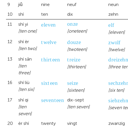
9
jiǔ
nine
neuf
neun
10
shí
ten
dix
zehn
onze
eleven
elf
11
shí yi
[ten one]
[oneteen]
[eleven]
twelve
douze
zwölf
12
shí èr
ö
[ten two]
[twoteen]
[twelve]
treize
thirteen
dreizeh
13
shí sān
[ten
[thirteen]
[three ten
three]
sixteen
seize
sechze
16
shí liù
[ten six]
[sixteen]
[six ten]
seventeen
siebzeh
17
shí qi
dix-sept
[ten
[ten seven]
[seven te
seven]
20
èr shí
twenty
vingt
zwanzig