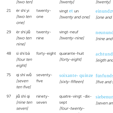
[two ten]
[twenty]
[twenty]
et
einund
21
èr shí yi
twenty-
vingt
un
[two ten
one
[twenty and one]
[one and 
one]
neunun
29
èr shí jiǔ
twenty-
vingt-neuf
[two ten
nine
[twenty-nine]
[nine and
nine]
achtund
48
sì shí bā
forty-eight
quarante-huit
[four ten
[forty-eight]
[eigth and
eight]
Krzysztof Cipora
Julia Bahnmueller
Hans-Christoph Nuerk
soixante- quinze
fünfund
75
qi shí wǔ
seventy-
ü
The Bombay International
[seven
five
[sixty-fifteen]
[five and
School
ten five]
年龄 13-14
Siena
Bridget
sieben
97
jiǔ shí qi
ninety-
quatre-vingt -dix-
年龄 10
年龄 11
[nine ten
seven
sept
我是一名在英国拉夫堡工作的研究员, 最初来
[seven an
在我的研究中, 我对儿童如何学习基础数学以
我小时候学习语言比较晚。我在两岁左右才开
seven]
[four-twenty-
自波兰。我还在德国生活过几年。波兰语是我