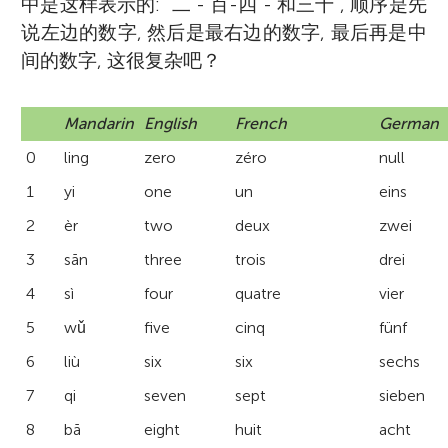
中是这样表示的: “二 - 百-四 - 和三十”, 顺序是先
说左边的数字, 然后是最右边的数字, 最后再是中
间的数字, 这很复杂吧？
Mandarin
English
French
German
0
ling
zero
zéro
null
1
yi
one
un
eins
2
èr
two
deux
zwei
3
sān
three
trois
drei
4
sì
four
quatre
vier
5
wǔ
five
cinq
fünf
6
liù
six
six
sechs
7
qi
seven
sept
sieben
8
bā
eight
huit
acht