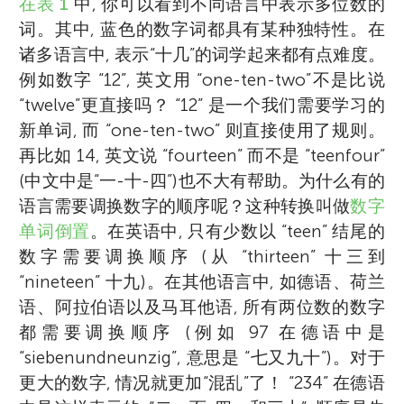
在表 1
中, 你可以看到不同语言中表示多位数的
词。其中, 蓝色的数字词都具有某种独特性。在
诸多语言中, 表示“十几”的词学起来都有点难度。
例如数字 “12”, 英文用 “one-ten-two”不是比说
“twelve”更直接吗？ “12” 是一个我们需要学习的
新单词, 而 “one-ten-two” 则直接使用了规则。
再比如 14, 英文说 “fourteen” 而不是 “teenfour”
(中文中是“一-十-四”)也不大有帮助。为什么有的
语言需要调换数字的顺序呢？这种转换叫做
数字
单词倒置
。在英语中, 只有少数以 “teen” 结尾的
数字需要调换顺序 (从 “thirteen” 十三到
“nineteen” 十九)。在其他语言中, 如德语、荷兰
语、阿拉伯语以及马耳他语, 所有两位数的数字
都需要调换顺序 (例如 97 在德语中是
“siebenundneunzig”, 意思是 “七又九十”)。对于
更大的数字, 情况就更加“混乱”了！ “234” 在德语