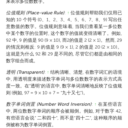
来表示多位数数字。
位值规则 (Place-value Rule)
:
↑
位值规则帮助我们仅用已
知的 10 个符号 (0、1、2、3、4、5、6、7、8、9) 写出任
意数值的数字。位值规则意味着, 当我们查看某一多位数
中某个数字的位置时, 这个数字的值就变得清晰了。例如,
92 中, 9 的值是 90 (9 × 10), 而2的值是 2 (2 × 1)。然而, 29
的情况则相反: 9 的值是 9 (9 × 1), 2 的值是 20 (2 × 10)。
这就是为什么 92 和 29 是不同的, 尽管它们都是由相同的
数字组合而成。
透明 (Transparent)
:
↑
结构清晰、清楚, 在数字词汇的语境
中, 用透明度来描述数字单词与多位数数字的表示方式高
度一致。在“透明”的语言中, 数字单词清晰地反映了位值规
则 (例如, 97 = 9 × 10 + 7 = “九十又七”)。
数字单词倒置 (Number Word Inversion)
:
↑
在某些语言
中, 两位数数字单词的顺序会被颠倒。例如, 对于数字 42,
有些语言会说“ 二和四十”, 而不是“四十二”, 这种顺序的颠
倒被称为数字单词倒置。