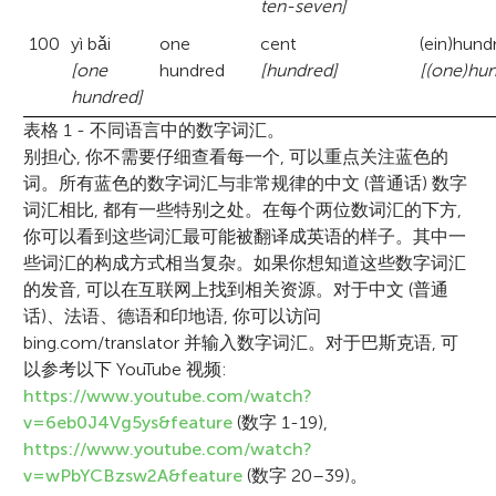
及成人如何处理数字感兴趣。我尤其感兴趣的
始学说话。那次度假时, 我遇到了一个和我同
我们是孟买国际学校八年级的学生 (共两组, 每
ten-seven]
的主要语言, 这可能是因为我对德语数字感到
是, 不同的语言对数学学习有什么帮助, 或者有
龄的小女孩, 她已经会说话了。不过, 我学习数
组 20 人), 我们对《少年科学前沿》的审稿项
100
yì bǎi
one
cent
(ein)hund
吃力！在我的工作中, 我正在研究人的大脑是
时没有帮助。我还认为, 利用我从研究中学到
字和计算的时间却很早。也许这就是我对语言
大家好, 我叫 SIENA, 我喜欢阅读、写作和猫,
目很感兴趣。我们喜欢在为稿件提出反馈意见
大家好, 我是 Bridget, 我喜欢的东西和 Siena
[one
hundred
[hundred]
[(one)hu
如何处理数字的, 以及它是利用什么样的其他
的知识来帮助那些在数学、阅读或写作方面有
如何影响数字处理和数学感兴趣的原因之一。
现在读五年级。
时检验自己的写作技巧。学习、探索和挑战自
一样！--学习是一种乐趣！
hundred]
信息来处理数字的。除此之外, 我还对科学的
困难的孩子是非常重要的。我的主要语言是德
用某些语言计算是否比用其他语言计算更容
己的极限非常有趣。在 “青年思想前沿 ”可以学
表格 1 - 不同语言中的数字词汇。
许多方面感兴趣。闲暇时, 我喜欢旅行和远
语, 但我也会说英语和法语, 现在我正在努力学
易？ 我们是否需要语言来处理数字？ 当数学
到很多东西！
别担心, 你不需要仔细查看每一个, 可以重点关注蓝色的
足。我最喜欢的动物有: 企鹅、大熊猫、羊驼
词。所有蓝色的数字词汇与非常规律的中文 (普通话) 数字
习西班牙语。*
问题变得更加困难时, 语言是否尤其重要？
j.bahnmuller@lboro.ac.uk
和考拉。
词汇相比, 都有一些特别之处。在每个两位数词汇的下方,
你可以看到这些词汇最可能被翻译成英语的样子。其中一
些词汇的构成方式相当复杂。如果你想知道这些数字词汇
的发音, 可以在互联网上找到相关资源。对于中文 (普通
话)、法语、德语和印地语, 你可以访问
bing.com/translator 并输入数字词汇。对于巴斯克语, 可
以参考以下 YouTube 视频:
https://www.youtube.com/watch?
v=6eb0J4Vg5ys&feature
(数字 1-19),
https://www.youtube.com/watch?
v=wPbYCBzsw2A&feature
(数字 20–39)。