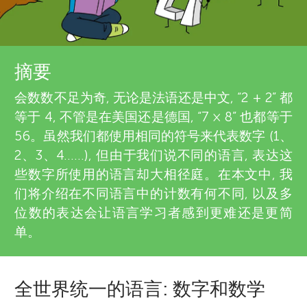
u
v
n
i
摘要
g
e
会数数不足为奇, 无论是法语还是中文, “2 + 2” 都
w
M
等于 4, 不管是在美国还是德国, “7 × 8” 也都等于
56。虽然我们都使用相同的符号来代表数字 (1、
e
i
2、3、4......), 但由于我们说不同的语言, 表达这
r
些数字所使用的语言却大相径庭。在本文中, 我
n
们将介绍在不同语言中的计数有何不同, 以及多
s
位数的表达会让语言学习者感到更难还是更简
d
单。
s
全世界统一的语言: 数字和数学