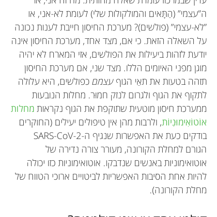
ה”עצמי” (הַתָּאים והמולקולות שלי) לעומת לא-אני, או
”לא-עצמי” (פולשים)? מערכת החיסון חייבת לענות נכונה
על השאלה הזאת. כי אם, מצד אחד, מערכת החיסון אינה
יודעת לזהות ביעילות את הפולשים, אזי המארח לא יהיה
מוגן מפני האיומים הללו. מצד שני, אם מערכת החיסון
תזהה בטעות את תאֵי הגוף
עצמם
כפולשים, היא עלולה
לתקוף את הגוף ולגרום לנזק חמוּר. מחלות הנובעות
ממערכת חיסון מוטעית שתוקפת את הגוף נקראות
מחלות
אוֹטוֹאִימוּנִיוֹת
, ולרבות מהן אין טיפולים יעילים (החוקרים
בודקים כעת את האפשרות שנגיף ה-SARS-CoV-2
הגורם למחלת הקורונה, מעורר צורה נדירה של
אוטואימוניות באנשים שנדבקו. אוטואימוניות כזו יכולה
להיות אחת הסיבות האפשריות לביטויים ארוכי הטווח של
מחלת הקורונה).