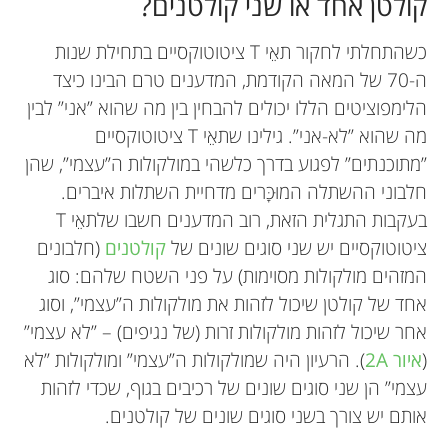
קולטן אחד או שני קולטנים?
כשהתחלתי לחקור תאֵי T ציטוטוקסיים בתחילת שנות
ה-70 של המאה הקודמת, המדענים טרם הבינו כיצד
הלימפוציטים הללו יכולים להבחין בין מה שהוא ”אני” לבין
מה שהוא ”לא-אני”. גילינו שתאֵי T ציטוטוקסיים
”מתוכנתים” לפגוע בדרך כלשהי במולקולות ה”עצמי”, שהן
חלבוני ההשתלה המוּכָּרים מדחיית השתלות איברים.
בעקבות התגלית הזאת, רוב המדענים חשבו שלתאֵי T
ציטוטוקסיים יש שני סוגים שונים של
קולטנים
(חלבונים
המזהים מולקולות מסוימות) על פני השטח שלהם: סוג
אחד של קולטן שיכול לזהות את מולקולות ה”עצמי”, וסוג
אחר שיכול לזהות מולקולות זרות (של נגיפים) – ”לא עצמי”
(
איור 2A
). הרעיון היה שמולקולות ה”עצמי” ומולקולות ”לא
עצמי” הן שני סוגים שונים של רכיבים בגוף, שכדי לזהות
אותם יש צורך בשני סוגים שונים של קולטנים.