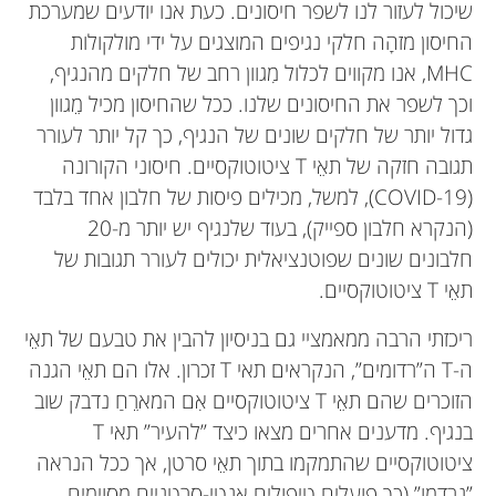
שיכול לעזור לנו לשפר חיסונים. כעת אנו יודעים שמערכת
החיסון מזהָה חלקי נגיפים המוצגים על ידי מולקולות
MHC, אנו מקווים לכלול מִגוון רחב של חלקים מהנגיף,
וכך לשפר את החיסונים שלנו. ככל שהחיסון מכיל מֵגוון
גדול יותר של חלקים שונים של הנגיף, כך קל יותר לעורר
תגובה חזקה של תאֵי T ציטוטוקסיים. חיסוני הקורונה
(COVID-19), למשל, מכילים פיסות של חלבון אחד בלבד
(הנקרא חלבון ספייק), בעוד שלנגיף יש יותר מ-20
חלבונים שונים שפוטנציאלית יכולים לעורר תגובות של
תאֵי T ציטוטוקסיים.
ריכזתי הרבה ממאמציי גם בניסיון להבין את טבעם של תאֵי
ה-T ה”רדומים”, הנקראים תאי T זכרון. אלו הם תאֵי הגנה
הזוכרים שהם תאֵי T ציטוטוקסיים אִם המארֵחַ נדבק שוב
בנגיף. מדענים אחרים מצאו כיצד ”להעיר” תאי T
ציטוטוקסיים שהתמקמו בתוך תאֵי סרטן, אך ככל הנראה
”נרדמו” (כך פועלים טיפולים אנטי-סרטניים מסוימים