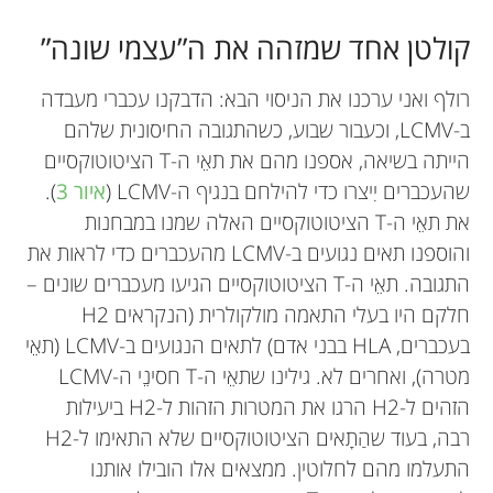
קולטן אחד שמזהה את ה”עצמי שונה”
רולף ואני ערכנו את הניסוי הבא: הדבקנו עכברי מעבדה
ב-LCMV, וכעבור שבוע, כשהתגובה החיסונית שלהם
הייתה בשיאה, אספנו מהם את תאֵי ה-T הציטוטוקסיים
שהעכברים יִיצרו כדי להילחם בנגיף ה-LCMV (
איור 3
).
את תאֵי ה-T הציטוטוקסיים האלה שמנו במבחנות
והוספנו תאים נגועים ב-LCMV מהעכברים כדי לראות את
התגובה. תאֵי ה-T הציטוטוקסיים הגיעו מעכברים שונים –
חלקם היו בעלי התאמה מולקולרית (הנקראים H2
בעכברים, HLA בבני אדם) לתאים הנגועים ב-LCMV (תאֵי
מטרה), ואחרים לא. גילינו שתאֵי ה-T חסינֵי ה-LCMV
הזהים ל-H2 הרגו את המטרות הזהות ל-H2 ביעילות
רבה, בעוד שהַתָאים הציטוטוקסיים שלא התאימו ל-H2
התעלמו מהם לחלוטין. ממצאים אלו הובילו אותנו
Peter Doherty