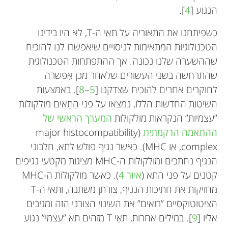
(2015); ו-”שנה של מגֵפה – מבט מבפנים” (2021).
הנגוע [
4
].
בשנים האחרונות התעניין פרופ’ דוהרטי גם במדע
כשפיתחנו את התאוריה על תאֵי ה-T, לא היו בידינו
שינויי האקלים. כיום הוא מתגורר עם אשתו Penny
הטכנולוגיות המתאימות לניסויים שיאפשרו לנו להוכיח
במלבורן, אוסטרליה. יש להם שני בנים, מייקל וג’יימס,
שההשערה שלנו נכונה. אך ההתפתחות הטכנולוגית
ושישה נכדים. *
pcd@unimelb.edu.au
שהתרחשה בשני העשורים שלאחר מכן אִפשרה
לחוקרים אחרים להוכיח שצדקנו [
5
–
8
]. באמצעות
השיטות החדשות הללו, נמצאו על פני הַתָאים מולקולות
”עצמיות” הנקראות מולקולות
המערך הראשי של
ההתאמה הרקמתית
(major histocompatibility
complex, או MHC). כאשר נגיף פולש לתא, חלבוני
הנגיף נחתכים ומולקולות ה-MHC מציגות מקטעי נגיפים
קטנים על פני התא (
איור 4
). כאשר מולקולות ה-MHC
מחזיקות את חתיכות הנגיף, צורתן משתנה, ותאי ה-T
הציטוטוקסיים ”רואים” את השינוי הצורני הזה ומגיבים
אליו [
9
]. במילים אחרות, תאֵי T מזהים תא ”עצמי” נגוע