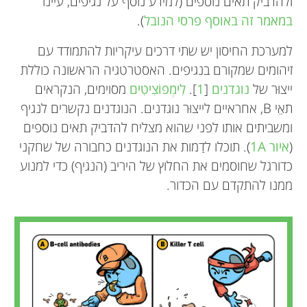
ולהדביק תאים נוספים (למידע נוסף על נגיפים, עיינו
במאמר זה באוסף פרסי הנובל
).
למערכת החיסון יש שתי דרכים עיקריות להתמודד עם
זיהומים שמקורם בנגיפים. האסטרטגיה הראשונה כוללת
ייצוּר של
נוגדנים
[
1
].
לִימְפוֹצִיטִים
מסוימים, הנקראים
תאֵי B, אחראיים לייצוּר נוגדנים. הנוגדנים נקשרים לנגיף
ומשביתים אותו לפני שהוא מצליח להדביק תאים נוספים
(
איור 1A
). תוכלו לדַמות את הנוגדנים כחבורה של שחקני
כדורגל שחוסמים את החלוץ של היריב (הנגיף) כדי למנוע
ממנו להתקדם עם הכדור.