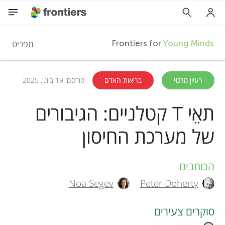
F
תפריט
Frontiers for
Young Minds
r
HE
רעיון מרכזי
בריאות האדם
פורסם: 19 ביוני, 2025
מאמרים
o
תאֵי T קטלניים: הגיבורים
השתתפות
של מערכת החיסון
n
t
הכותבים
A
Noa Segev
Peter Doherty
i
u
t
סוקרים צעירים
e