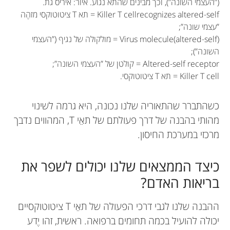
(”העצמי השונה”), וכך מבינים שהתא נגוע. איור: איריס גת.
Killer T cellrecognizes altered-self = תא T ציטוטוקסי מזהֶה
”עצמי שונה”;
Virus molecule(altered-self) = מולקולה של נגיף (”העצמי
השונה”);
Altered-self receptor = קולטן של ”העצמי השונה”;
Killer T cell = תא T ציטוטוקסי.
כשהתברר שהתאוריה שלנו נכונה, היא גרמה לשינוי
מהותי בהבנה של דרך פעולתם של תאֵי T, המהווים נדבך
מרכזי במערכת החיסון.
כיצד הממצאים שלנו יכולים לשפר את
בריאות האדם?
ההבנה שלנו לגבי דרכי הפעולה של תאֵי T ציטוטוקסיים
יכולה להועיל בכמה תחומים ברפואה. ראשית, זהו יֶדע