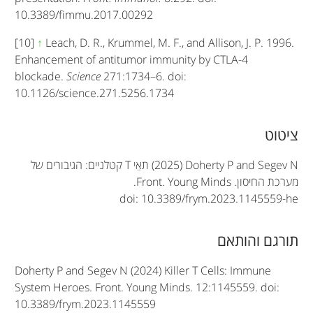
10.3389/fimmu.2017.00292
[10]
↑
Leach, D. R., Krummel, M. F., and Allison, J. P. 1996.
Enhancement of antitumor immunity by CTLA-4
blockade.
Science
271:1734–6. doi:
10.1126/science.271.5256.1734
A
ציטוט
r
(2025) Doherty P and Segev N
תאֵי T קטלניים: הגיבורים של
t
מערכת החיסון.
Front. Young Minds
.
doi: 10.3389/frym.2023.1145559-he
i
c
תורגם והותאם
l
Doherty P and Segev N (2024) Killer T Cells: Immune
e
System Heroes. Front. Young Minds. 12:1145559. doi:
10.3389/frym.2023.1145559
i