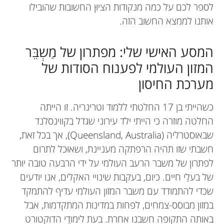
לספר לכם על כמה מנקודות הציוּן החשובות שהובילו
אותנו לממצא החשוב הזה.
המסע האישי שלי: מפתרון של מַשְבֵּר
המזון העולמי לפענוח הסודות של
מערכת החיסון
כשהייתי בן 17 החלטתי ללמוד וטרינריה. זו הייתה
החלטה מוזרה כי הייתי ילד עירוני שגדל בקווינסלנד
שבאוסטרליה (Queensland, Australia), אך בכל זאת,
חשבתי שזו תהיה הרפתקה מעניינת, ושאוּכל לתרום
לפתרון של משבר הרעב העולמי על ידי הרבעה טובה יותר
של בעלֵי חיים. כיום, בעקבות שינויי האקלים, אנו יודעים
שכדי להתמודד עם משבר המזון העולמי עדיף להתמקד
במזון מבוסס-צמחים, לפחות במדינות המתקדמות, אבל
באותה התקופה חשבנו אחרת. בעת לימודֵי הדוקטורט