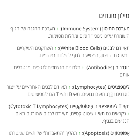
מילון מונחים
מערכת החיסון (Immune System)
:
↑
מערכת ההגנה של הגוף
השומרת עלינו מפני זיהומים ומחלות מסוימות.
תאֵי דם לבנים (White Blood Cells)
:
↑
השחקנים העיקריים
במערכת החיסון, המסייעים לגוף להילחם בזיהומים.
נוגדנים (Antibodies)
:
↑
חלבונים הנצמדים לנגיפים ומנטרלים
אותם.
לִימְפוֹצִיטִים (Lymphocytes)
:
↑
תאֵי דם לבנים האחראיים על ייצוּר
נוגדנים והֶרֶג תאים נגועים. תאי B ותאי T הם לימפוציטים.
תאֵי T לימפוציטיים צִיטוֹטוֹקְסִיים (Cytotoxic T Lymphocytes)
:
↑
נקראים גם תאֵי T ציטוטוקסיים; תאֵי דם לבנים שהורגים תאים
הנגועים בנגיף.
אָפּוֹפְּטוֹזִיס (Apoptosis)
:
↑
תהליך ”התאבדות” של תאים שמטרתו