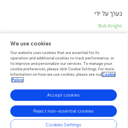
n
נערך על ידי
f
Bob Knight
o
r
מנחים מדעיים
We use cookies
m
Our website uses cookies that are essential for its
Dr. Kawaljit Kaur ,
Linda Yip
operation and additional cookies to track performance, or
a
to improve and personalize our services. To manage your
t
cookie preferences, please click Cookie Settings. For more
תאריך פרסום
information on how we use cookies, please see our
Cookie
i
Policy
פורסם אונליין: 19 ביוני, 2025.
o
Accept cookies
Copyright © 2024 © 2025 Doherty and Segev
n
Reject non-essential cookies
זהו מאמר בגישה פתוחה שמופץ תחת תנאי רישיון
Creative
Commons Attribution (CC BY)
. השימוש, ההפצה או
Cookies Settings