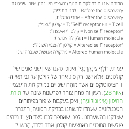
המזהה שינויים במולקולות הגוף (”העצמי השונה”). איור: איריס גת.
Before the discovery = לפני התגלית;
After the discovery = אחרי התגלית;
T cell = תא T; ”Self” receptor = קולטן ”עצמי”;
”Non self” receptor = קולטן ”לא-עצמי”;
Human molecule = מולקולה אנושית;
”Altered self” receptor = קולטן ”העצמי השונה”;
Altered human molecule = מולקולה אנושית שעברה שינוי.
עמיתי, רוֹלְף צִינְקֶרְנָגֶל, ואנוכי טענו שאין שני סוגים של
קולטנים, אלא ישנו רק סוג אחד של קולטן על גבי תאֵי ה-
T הציטוטוקסיים אשר מזַהֶה שינויים במולקולות ה”עצמי”
(
איור 2B
). רעיון זה פתח צוהר לפרשנות שונה של
תורת
החיסון (אִימוּנוֹלוֹגְיָה)
, ואכן בעקבות שיפור בפיתוחים
הטכנולוגיים שעמדו לרשותנו בבדיקת הסוגיה, התברר
שצדקנו בהשערתנו. לפני שאספר לכם כיצד תאֵי T מזהים
פולשים מסוכנים באמצעות קולטן אחד בלבד, הַרשו לי