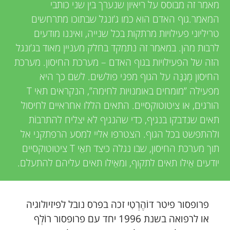
u
i
מאמר זה מבוסס על ריאיון שנערך בין שני כותבי
המאמר.גוף האדם הוא כמו ג’ונגל שבתוכו מתרחשים
e
n
טריליוני פעילויות מרתקות בכל שנייה, ואיננו מודעים
w
לרבות מהן. במאמר זה נתמקד בחלק מעניין מאוד בג’ונגל
g
הזה של הפעילויות בגוף האדם – מערכת החיסון. מערכת
e
החיסון מְגִנָּה על הגוף מפני פולשים. לשם כך היא
M
r
מפעילה ”מומחים באומנויות לחימה”, הנקראים תאי T
הורגים, או ציטוטוקסיים. התאים הללו אחראיים לחיסול
s
i
תאים שנדבקו בנגיף, כדי שהנגיף לא יצליח להתרבוֹת
ולהתפשט בכל הגוף. הצטרפו אליי למסע הרפתקני אל
n
תוך מערכת החיסון, שבו נגלה כיצד תאֵי T ציטוטוקסיים
יודעים אֵילו תאים לתקוף, ומאֵילו תאים עליהם להתעלם.
d
s
פרופסור פיטר דוֹהֶרְטִי זכה בפרס נובל לפיזיולוגיה
או לרפואה בשנת 1996 יחד עם פרופסור רוֹלְף