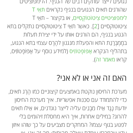
נגועים לייצר עותקים רבים של הנגיף. הלימפוציטים
שהורגים תאים הנגועים בנגיף נקראים
תאֵי T
לימפוציטיים צִיטוֹטוֹקְסִיים
, או בקיצור – תאֵי T
ציטוטוקסיים [
2
]. כאשר תאֵי T ציטוטוקסיים נתקלים בתא
הנגוע בנגיף, הם הורגים אותו על ידי יצירת תעלות
במֶמְבְּרָנַת התא והפעלת מנגנון להֶרֶס עצמי בתא הנגוע,
בתהליף הנקרא
אָפּוֹפְּטוֹזִיס
(למידע נוסף על אָפּוֹפְּטוֹזִיס,
קִראו
מאמר זה
).
האם זה אני או לא אני?
מערכת החיסון נוקטת באמצעים קיצוניים כמו הֶרֶג תאים,
כדי להתמודד עם סכנות אפשריות. איך מערכת החיסון
יודעת נֶגֶד אֵילו מִבְנִים עליה לייצר נוגדנים, או אֵילו תאים
להרוג? במילים אחרות, איך היא מחסלת זיהומים בלי
לפגוע בגוף עצמו? המחקרים מצביעים על כך שזהו איזון
עדין שבמרכזו עומדת שאלה מהותית: מה זה אני, או