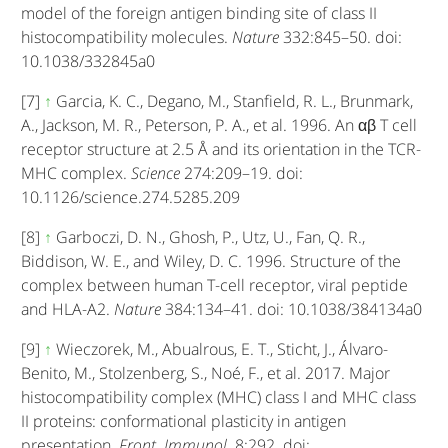
model of the foreign antigen binding site of class II
histocompatibility molecules.
Nature
332:845–50. doi:
10.1038/332845a0
[7]
↑
Garcia, K. C., Degano, M., Stanfield, R. L., Brunmark,
A., Jackson, M. R., Peterson, P. A., et al. 1996. An αβ T cell
receptor structure at 2.5 Å and its orientation in the TCR-
MHC complex.
Science
274:209–19. doi:
10.1126/science.274.5285.209
[8]
↑
Garboczi, D. N., Ghosh, P., Utz, U., Fan, Q. R.,
Biddison, W. E., and Wiley, D. C. 1996. Structure of the
complex between human T-cell receptor, viral peptide
and HLA-A2.
Nature
384:134–41. doi: 10.1038/384134a0
[9]
↑
Wieczorek, M., Abualrous, E. T., Sticht, J., Álvaro-
Benito, M., Stolzenberg, S., Noé, F., et al. 2017. Major
histocompatibility complex (MHC) class I and MHC class
II proteins: conformational plasticity in antigen
presentation.
Front. Immunol.
8:292. doi: