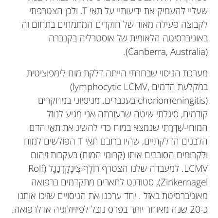
שעליי להעמיק את ידיעותיי על תאֵי T, ולכן הצטרפתי
לקבוצה פעילה מאוד של חוקרים המתמחים בתחום זה
באוניברסיטה הלאומית של אוסטרליה בקנברה
(Canberra, Australia).
מערכת הניסוי שבחרתי הייתה דלקת מוח לימפוציטית
במקלעת הדמים
LCMV,
(lymphocytic
choriomeningitis)
בעכברים. מניסיוני במחקרים
קודמים, סיגלתי שיטה שבעזרתה אני מגיע לנוזל
המוחי-שִׁדְרָתִי שנמצא במוח כדי להשיג את תאֵי הדם
הלבנים הדלקתיים, שהיו ברובם תאֵי T הפולשים למוח
ולקרומים הסובבים אותו (קרומי המוח) בעקבות זיהום
LCMV. למעבדה שלנו הצטרף רוֹלְף צִינְקֶרְנָגֶל (Rolf
Zinkernagel), סטודנט לתארים מתקדמים ברפואה
מאוניברסיטת באזל . יחד ערכנו את הניסויים שזיכו אותנו
כ-20 שנה מאוחר יותר בפרס נובל לפיזיולוגיה או לרפואה.