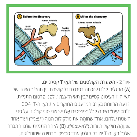
איור 2 -
השערת הקולטנים של תאֵי T קטלניים.
(A)
התגלית שלנו שזכתה בפרס נובל קושרת בין תהליך הזיהוי של
תאֵי ה-T הציטוטוקסיים לבין תאֵי ה”עצמי”. לפני פרסום התגלית,
הדעה הרווחת בקרב המדענים החוקרים את תאֵי ה-CD4+T
ה”מסייעים” הייתה שללימפוציטים אֵלו יש שני סוגי קולטני על פני
השטח שלהם: אחד שמזַהֶה את מולקולות הגוף (”עצמי”) ועוד אחד
שמזַהֶה מולקולות זרות (”לא-עצמי”).
(B)
לאחר התגלית שלנו התברר
שלכל תאֵי ה-T יש רק קולטן אחד ספציפי מבחינה אימונולוגית,