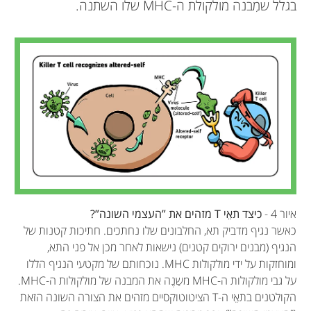
בגלל שמִבנה מולקולת ה-MHC שלו השתנה.
איור 4 -
כיצד תאֵי T מזהים את ”העצמי השונה”?
כאשר נגיף מדביק תא, החלבונים שלו נחתכים. חתיכות קטנות של
הנגיף (מבנים ירוקים קטנים) נישאות לאחר מכן אל פני התא,
ומוחזקות על ידי מולקולות MHC. נוכחותם של מקטעי הנגיף הללו
על גבי מולקולות ה-MHC משַנֶה את המבנה של מולקולות ה-MHC.
הקולטנים בתאֵי ה-T הציטוטוקסיים מזהים את הצורה השונה הזאת