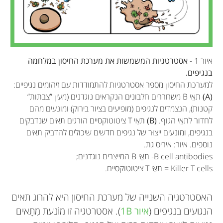
איור 1 -
אסטרטגיות המשמשות את מערכת החיסון במלחמה
בנגיפים.
למערכת החיסון מספר אסטרטגיות להתמודדות עם זיהומים נגיפיים:
(A)
תאֵי B משחררים חלבונים הנקראים נוגדנים (מעין ”צבתות”
קטנות), הנצמדים לנגיפים (מופיעים בציור בירוק) ומונעים מהם
לחדור לתאֵי הגוף.
(B)
תאֵי T ציטוטוקסיים הורגים תאים שנדבקים
בנגיפים, ומונעים ייצוּר של נגיפים חדשים שיכולים להדביק תאים
נוספים. איור: איריס גת.
B cell antibodies- תאֵי B המייצרים נוגדנים;
Killer T cells = תאֵי T ציטוטוקסיים.
האסטרטגיה השנייה של מערכת החיסון היא להרוג תאים
הנגועים בנגיפים (
איור 1B
). אסטרטגיה זו מוֹנעת מִתָאים