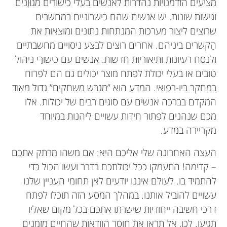
מציעים הזדמנויות נהדרות לאנשים בעלי כישורים מגוּוָנים
וגישות שונות. יש אנשים שהם כישרוניים במחשבים
שרוצים ליצור מערכות המנתחות נתונים ומוצאות את
הַקשרים ביניהם. אחרים רוצים לבצע ניסויים מחשבתיים
ולנסח רעיונות ותיאוריות חדשות. אנשים עם כישורֵי ניהול
טובים או בעלי יכולת לפתח מוצר יכולים גם הם לפרוח
במחקר ביו-רפואי. המדע הוא ”מגרש משחקים” גדול מאוד
המקדם בברכה אנשים עם סוגים רבים של יכולות. אלו
מכם שנהנים לפתור חידות עשויים ליהנות במיוחד
מקריירה במדע.
העצה האחרונה שלי אליכם היא: אם משהו מרתק אתכם
– קדימה! התעמקו ככל יכולתכם בדבר ועשו הכול כדי
להתמיד בו. לעולם איננו יודעים לאן תחומי העניין שלנו
עשויים להוביל אותנו. במהלך המסע הזה תוכלו לפתח
דרכי חשיבה ייחודיות שישרתו אתכם בכל מקום שאליו
תגיעו. לכן, אל תראו את חוסר הוודאות שהחיים מזמנים