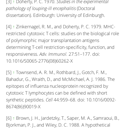
[3]
↑
Doherty, P. C. 1970.
Studies in the experimental
pathology of louping-ill encephalitis
(Doctoral
dissertation). Edinburgh: University of Edinburgh.
[4]
↑
Zinkernagel, R. M., and Doherty, P. C. 1979. MHC-
restricted cytotoxic T cells: studies on the biological role
of polymorphic major transplantation antigens
determining T-cell restriction-specificity, function, and
responsiveness.
Adv. Immunol.
27:51–177. doi:
10.1016/S0065-2776(08)60262-X
[5]
↑
Townsend, A. R. M., Rothbard, J., Gotch, F. M.,
Bahadur, G., Wraith, D., and McMichael, A. J. 1986. The
epitopes of influenza nucleoprotein recognized by
cytotoxic T lymphocytes can be defined with short
synthetic peptides.
Cell
44:959–68. doi: 10.1016/0092-
8674(86)90019-X
[6]
↑
Brown, J. H., Jardetzky, T., Saper, M. A., Samraoui, B.,
Bjorkman, P. J., and Wiley, D. C. 1988. A hypothetical