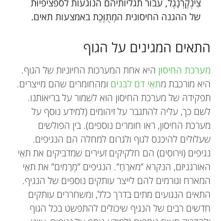
צִינְקֶרְנָגֶל, עבור תגליותיהם הנוגעות לספציפיוּת
של ההגנה החיסונית המְתֻוֶּכֶת באמצעות תאים.
התאים המגינים על הגוף
מערכת החיסון
היא אחת המערכות החיוניות של הגוף.
היא מורכבת מ
תאֵי דם לבנים
ומהחומרים שהם מייצרים.
תפקידהּ של מערכת החיסון הוא לשמור על בריאותנו.
לשם כך, עליה להתגבר על זיהומים (למידע נוסף על
מערכת החיסון, ראו חומרים נוספים). בין הפולשים
שעלולים להיכנס לגוף ולגרום למחלה הם הנגיפים.
נגיפים (וירוסים) הם חלקיקים זעירים שמדביקים את תאֵי
האורגניזם, הנקרא ”מארֵחַ”. הנגיפים ”מְרַמים” את תאֵי
המארח וגורמים להם לייצר עותקים נוספים של הנגיף.
התאים הנגועים מתים בדרך כלל, ומשחררים עותקים
חדשים רבים של הנגיף שיכולים להתפשט בכל הגוף