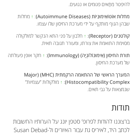
להיפטר מִתָאים פגומים או נגועים.
מחלות אוֹטוֹאִימוּנִיוֹת (Autoimmune Diseases)
:
↑
מחלות
שבהן הגוף מותקף על ידי מערכת החיסון שלו עצמו.
קולטנים (Receptor)
:
↑
חלבון על פני התא הנקשר למולקולה
מסוימת התואמת את צורתו, ומעורר תגובה תאית.
תורת החיסון (אִימוּנוֹלוֹגְיָה) (Immunology)
:
↑
חקר אופן פעולתה
של מערכת החיסון.
המערך הראשי של ההתאמה הרקמתית (MHC) (Major
Histocompatibility Complex)
:
↑
מולקולות ”עצמיות”
שנמצאות על גבי תאים.
תודות
ברצוננו להודות לפרופ’ סטפן יונג על הערותיו החשובות
לכתב היד, לאיריס גת עבור האיורים ול-Susan Debad