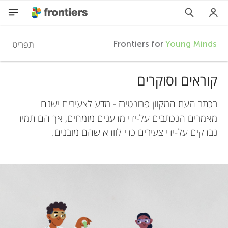
F
תפריט
Frontiers for
Young Minds
r
קוראים וסוקרים
HE
מאמרים
o
בכתב העת המקוון פרונטירז - מדע לצעירים ישנם
מאמרים הנכתבים על-ידי מדענים מומחים, אך הם תמיד
השתתפות
נבדקים על-ידי צעירים כדי לוודא שהם מובנים.
n
t
i
e