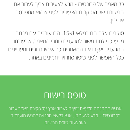
u
כל מאמר של פרונטירז - מדע לצעירים צריך לעבור את
הביקורת של הסוקרים הצעירים לפני שהוא מתפרסם
n
אונליין.
g
סוקרים אלה הם בגילאי 15-8. הם עובדים עם מנחה
מדעי כדי לתת משוב למדענים כותבי המאמר, שבעזרתו
M
המדענים יעבְּדו את המאמרים כך שיהיו ברורים ומעניינים
ככל האפשר לפני שיפורסמו ויהיו זמינים באתר.
i
n
טופס רישום
d
אם יש לך מנחה מדעי/ת זמין/ה לעבוד אתך על סקירת מאמר עבור
s
"פרונטירז – מדע לצעירים", אנא בקש/י ממנו/ה להגיש מועמדות
באמצעות טופס הרישום