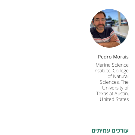
u
n
g
M
Pedro Morais
Marine Science
i
Institute, College
of Natural
Sciences, The
n
University of
Texas at Austin,
United States
d
s
עורכים עמיתים