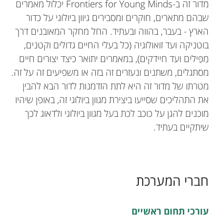
מדור זה ב-Frontiers for Young Minds יכלול מאמרים
תחומים
שבהם מתארים, חוקרים ומסבירים גיוון ביולוגי על כדור
r
הארץ - בעבר, בהווה ובעתיד. החל מחקר המאובנים דרך
בוטניקה ועד זואולוגיה (כל בעלי החיים גדולים וקטנים,
s
מִפִּילים ועד חיידקים), במאמרים יתואר כיצד יצורים חיים
מסתגלים, משתנים ונעזרים זה בזה או משפיעים זה על זה.
f
מטרתו של מדור זה היא לתת הזדמנות לדור הבא להבין
את התהליכים שסייעו ביצירת מגוון ביולוגי זה, באופן שיהיו
o
מוכנים להגן על כוכב לכת בעל מגוון ביולוגי ולדאוג לכך
שיתקיים בעתיד.
r
Y
חברי המערכת
o
אודות
עורכי תחום ראשיים