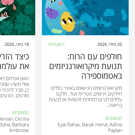
20 ביולי, 2026
רעיון מרכזי
18 ביוני, 2026
חולפים עם הרוח:
כיצד הזר
תנועת מיקרואורגניזמים
את עולמנו
באטמוספירה
האם אכלתם לאחר
אולי משהו שמכי
מיקרואורגניזמים הנישאים באוויר כוללים
כן, סביר להניח 
חיידקים, וירוסים, פטריות ועוד. חלקם
מזרעים. הזרעים 
עלולים לגרום למחלות זיהומיות או לבעיות
בריאות...
הכותבים
הכותבים
ervan, Cecilia
dona, Barbara
Eyal Rahav, Barak Herut, Adina
Ambrose
Paytan