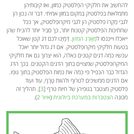
להחשיב את חלקיקי הפלסטיק כמזון, ואז קיבותיהן
מתמלאות בפלסטיק בִּמקום במזון אמיתי. דבר זה נכון הן
לגבי מַקְרוֹ פלסטיק הן לגבי מיקרופלסטיק, אך ככל
שחתיכות הפלסטיק קטנות יותר, כך סביר יותר להניח שהן
ייאכלו וייכנסו ל
מַאֲרַג המזון
. דַּמְיְנוּ לכם דג קטן שאוכל
בטעות חלקיקי מיקרופלסטיק. אם דג גדול יותר יאכל
עכשיו כמה דגים קטנים כאלה, הוא יצרוך גם את חלקיקי
המיקרופלסטיק שמצויים בתוך הדגים הקטנים. בכך הדג
הגדול כבר הכפיל פי כמה את כמות הפלסטיק בתוך גופו.
אם הדגים ממשיכים לטרוף ולהוות טֶרֶף, עוד ועוד
פלסטיק מצטבר בגופיהן של חיות טרף [
3
]. תהליך זה
מכונה
הצטברות במערכת ביולוגית
(
איור 2
).