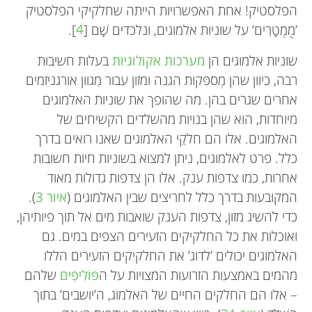
הפלסטיק! אחת האפשרויות הייתה שחלקיקי הפלסטיק
’מֻמְטָרִים’ על שוניות אלמוגים, ונלכדים שָׁם [
4
].
שוניות אלמוגים הן
מערכות אקולוגיות
בעלות חשיבוּת
רבה, כיוון שהן מְספּקות הגנה ומזון עבור מִגוון אורגניזמים
אחרים שגרים בהן. מה שהופך את שוניות האלמוגים
מיוחדות, הוא שהן בנויות מהשלדים הקשיחים של
האלמוגים. אלו הם חלקֵי האלמוגים שאנו רואים בדרך
כלל. פרט לאלמוגים, ניתן למצוא בשוניות חיות חשובות
אחרות, כמו צדפות ענק. אלו הן צדפות גדולות מאוד
המקובעות בדרך כלל לחריצים שבין האלמוגים (
איור 3
).
כדי להשיג מזון, צדפות הענק שואבות מים אל תוך פיותיהן,
ואוכלות את כל החלקיקים הזעירים הצפים במים. גם
האלמוגים יכולים ’לדוג’ את החלקיקים הזעירים הללו
מהמים באמצעות הזרועות המצויות על ה
פּוֹלִיפִּים
שלהם
– אלו הם החלקים החיים של האלמוג, ה’יושבים’ בתוך