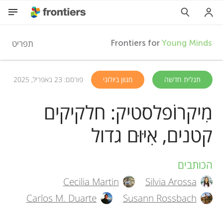
F
תפריט
Frontiers for
Young Minds
r
HE
תגלית חדשה
מגוון ביולוגי
פורסם: 23 באפריל, 2025
מאמרים
o
מִיקרוֹפלסטיק: חלקיקים
השתתפות
קטנים, אִיּוּם גדול
n
t
הכותבים
A
Cecilia Martin
Silvia Arossa
i
u
Carlos M. Duarte
Susann Rossbach
t
e