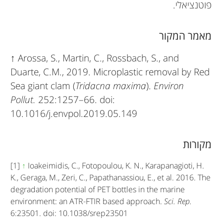
פוטנציאלי.
מאמר המקור
↑
Arossa, S., Martin, C., Rossbach, S., and
Duarte, C.M., 2019. Microplastic removal by Red
Sea giant clam (
Tridacna maxima
).
Environ
Pollut.
252:1257–66. doi:
10.1016/j.envpol.2019.05.149
מקורות
[1]
↑
Ioakeimidis, C., Fotopoulou, K. N., Karapanagioti, H.
K., Geraga, M., Zeri, C., Papathanassiou, E., et al. 2016. The
degradation potential of PET bottles in the marine
environment: an ATR-FTIR based approach.
Sci. Rep.
6:23501. doi: 10.1038/srep23501