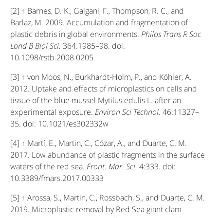
[2]
↑
Barnes, D. K., Galgani, F., Thompson, R. C., and
Barlaz, M. 2009. Accumulation and fragmentation of
plastic debris in global environments.
Philos Trans R Soc
Lond B Biol Sci.
364:1985–98. doi:
10.1098/rstb.2008.0205
[3]
↑
von Moos, N., Burkhardt-Holm, P., and Köhler, A.
2012. Uptake and effects of microplastics on cells and
tissue of the blue mussel Mytilus edulis L. after an
experimental exposure.
Environ Sci Technol.
46:11327–
35. doi: 10.1021/es302332w
[4]
↑
Martí, E., Martin, C., Cózar, A., and Duarte, C. M.
2017. Low abundance of plastic fragments in the surface
waters of the red sea.
Front. Mar. Sci.
4:333. doi:
10.3389/fmars.2017.00333
[5]
↑
Arossa, S., Martin, C., Rossbach, S., and Duarte, C. M.
2019. Microplastic removal by Red Sea giant clam