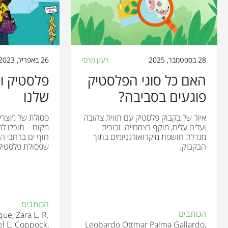
28 בספטמבר, 2025
רעיון מרכזי
26 באפריל, 2023
האם כל סוגי הפלסטיק
פלסטיק ופלנ
פוגעים בסביבה?
שלנו
איור של בקבוק פלסטיק עם תווית צהובה
פסולת של מוצרי
ועליה עלים, מוקף בצמחייה. זכוכית
מקום – תוכלו ל
מגדלת חושפת מיקרואורגניזמים בתוך
חוף ים ברחבי הע
הבקבוק.
שפסולת פלסטיק ג
הכותבים
הכותבים
ue, Zara L. R.
el L. Coppock,
Leobardo Ottmar Palma Gallardo,