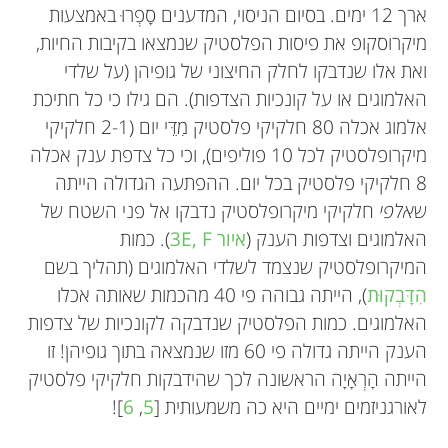
ובמַנְגְּרוֹבִים (צמחים החיים בין הים לחוף).
ארך 12 ימים. בסיום הניסוי, המדענים סָפְרוּ באמצעות
*
בחורף.
silvia.arossa@kaust.edu.sa
מיקרוסקופ את פיסות הפלסטיק שנמצאו בקיבות החיות,
ואת אלו שנדבקו לחלק החיצוני של גופיהן (על שלדי
האלמוגים או על קונכיות הצדפות). הם גילו כי כל חתיכת
אלמוג אכלה 80 חלקיקי פלסטיק מִדֵּי יום (2-1 חלקיקי
מיקרופלסטיק לכל 10 פוליפים), וכי כל צדפת ענק אכלה
8 חלקיקי פלסטיק בכל יום. ההפתעה הגדולה הייתה
ש
אלפי
חלקיקי מיקרופלסטיק נדבקו אל פני השטח של
האלמוגים וצדפות הענק (
איור 3E, F
). כמות
המיקרופלסטיק שנצמד לשלדי האלמוגים (תהליך בשם
הִדָּבְקוּת
), הייתה גבוהה פי 40 מהכמות שאותה אכלו
האלמוגים. כמות הפלסטיק שנדבקה לקונכיות של צדפות
הענק הייתה גדולה פי 60 מזו שנמצאה בתוך גופיהן! זו
הייתה הָרְאָיָה הראשונה לכך שהידבקות חלקיקי פלסטיק
לאורגניזמים ימיים היא כה משמעותית [
5
,
6
]!