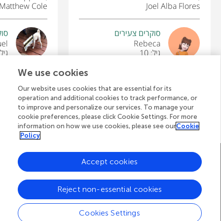
Matthew Cole
Joel Alba Flores
סוקרים צעירים
סוק
el
Rebeca
גיל: 10
גיל: 
We use cookies
Our website uses cookies that are essential for its
operation and additional cookies to track performance, or
לצפייה בכל המאמרים
to improve and personalize our services. To manage your
cookie preferences, please click Cookie Settings. For more
information on how we use cookies, please see our
Cookie
Policy
A
דף הבית של Frontiers
בלוג
צרו קשר
Accept cookies
d
Reject non-essential cookies
d
© 2026 Frontiers Media S.A.
All Rights Reserved
Privacy policy
|
Terms and conditions
i
Cookies Settings