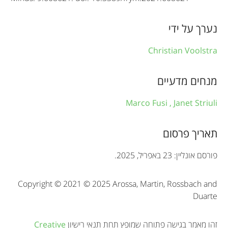
i
n
נערך על ידי
f
Christian Voolstra
o
r
מנחים מדעיים
m
Marco Fusi ,
Janet Striuli
a
t
תאריך פרסום
i
פורסם אונליין: 23 באפריל, 2025.
o
Copyright © 2021 © 2025 Arossa, Martin, Rossbach and
n
Duarte
זהו מאמר בגישה פתוחה שמופץ תחת תנאי רישיון
Creative