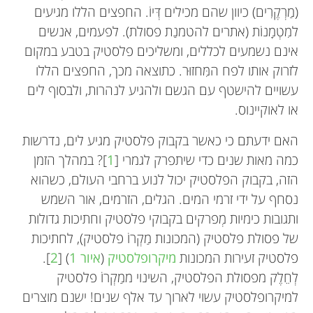
(מַרְקֶרִים) כיוון שהם מכילים דְּיוֹ. החפצים הללו מגיעים
למִטְמָנוֹת (אתרים להטמנַת פסולת). לפעמים, אנשים
אינם נשמעים לכללים, ומשליכים פלסטיק בטבע במקום
לזרוק אותו לפח המִּחזוּר. כתוצאה מכך, החפצים הללו
עשויים להישטף עם הגשם ולהגיע לנהרות, ולבסוף לים
או לאוקיינוס.
האם ידעתם כי כאשר בקבוק פלסטיק מגיע לים, נדרשות
כמה מאות שנים כדי שיתפרק לגמרי [
1
]? במהלך הזמן
הזה, בקבוק הפלסטיק יכול לנוע ברחבי העולם, כשהוא
נסחף על ידי זרמי המים. הגלים, הזרמים, אור השמש
ותגובות כימיות מְפרקים בקבוקי פלסטיק וחתיכות גדולות
של פסולת פלסטיק (המכונות מַקְרוֹ פלסטיק), לחתיכות
פלסטיק זעירות המכונות
מיקרופלסטיק
(
איור 1
) [
2
].
לְחֵלֶק מפסולת הפלסטיק, השינוי ממַקְרוֹ פלסטיק
למיקרופלסטיק עשוי לארוך עד אלף שנים! ישנם מוצרים