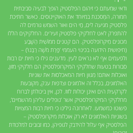
u
i
ודאי שמעתם כי זיהום הפלסטיק הופך לבעיה סביבתית
e
n
חמורה, המְּסכנת במיוחד את האוקיינוסים. כאשר חתיכת
w
פלסטיק מגיעה לים, מֵי הים ואור השמש גורמים לה
g
להתפרק לאט לחלקיקי פלסטיק זעירים. החלקיקים הללו
e
מכונים מִיקרוֹפלסטיק. הם קטנים ממוֹשִׁית הַשֶּׁבַע
M
r
(חיפושית הידועה בכינוי העממי ’פָּרַת מֹשֶׁה רַבֵּנוּ’) –
ולפעמים אף לא נראים לעין. מדענים גילו כי חיות ים רבות
s
i
סבורות בטעות שחלקיקי המיקרופלסטיק הם חלקיקי מזון,
ואוכלות אותם! מִגוון חיות המאכלסות את שוניות
n
האלמוגים, בכלל זה אלמוגים וצדפות ענק, מקובעות
לקרקעית הים ואינן יכולות לזוז. לכן, אין ביכולתן לברוח
d
מחלקיקי המיקרופלסטיק אשר ’נופלים עליהן מהשמיים’,
פשוטו כמשמעו. לאחרונה גילינו כי חיות רבות המצויות
s
בשוניות האלמוגים לא רק אוכלות מיקרופלסטיק –
הפלסטיק אף עלול להידבק לגופיהן, כמו זבובים למלכודת
זבובים!