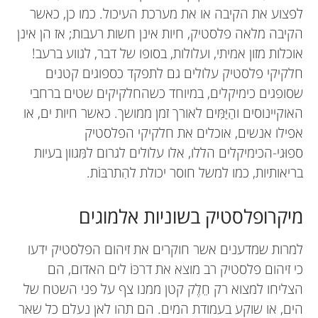
לפצוע את הקיבה או את מערכת העיכול. כמו כן, כאשר
הקיבה מלאה פלסטיק, חיות אינן חשות רעבות; אז הן אינן
אוכלות מזון אמיתי, ועלולות, בסופו של דבר, לגווע ברעב!
חלקיקי פלסטיק עלולים גם לתפקד כספוגים קטנים
שסופגים כימיקלים, במיוחד כשהחלקיקים שטים ברחבי
האוקיינוסים והַיַּמִּים לאורך זמן ממושך. כאשר חיות ים, או
אפילו אנשים, אוכלים את חלקיקי הפלסטיק
ספוּגי-הכימיקלים הללו, אלו עלולים לגרום למִּגוון בעיות
בריאותיות, כמו למשל חוסר יכולת להִתרבּוֹת.
מיקרופלסטיק בשוניות אלמוגים
למרות שמדענים אשר חוקרים את זיהום הפלסטיק ידעו
כי זיהום פלסטיק רב מוצא את דרכּוֹ לים האדום, הם
הצליחו למצוא רק חֵלֶק קטן ממנו צף על פני השטח של
הים, או שוקע בעמודת המים. הם תהו לאן נעלם כל שאר