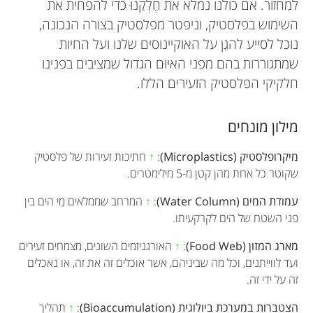
למִחזור. אם כולנו נמלא את חֶלְקֵנוּ כדי להפחית את
השימוש בפלסטיק, וניפטר מפלסטיק בצורה הנכונה,
נוכל לסייע להגֵן על האוקיינוסים שלנו ועל החיות
שמתגוררות בהם מפני האיוּם הגדול שמציבים בפנינו
חלקיקי הפלסטיק הזעירים הללו.
מילון מונחים
מיקרופלסטיק (Microplastics)
:
↑
חתיכות זעירות של פלסטיק
שקוטר כל אחת מהן קטן מ-5 מילימטרים.
עמודת המים (Water Column)
:
↑
המרחב שממלאים מֵי הים בין
פני השטח של הים לקרקעיתו.
מארג המזון (Food Web)
:
↑
האורגניזמים השונים, מצמחים זעירים
ועד לווייתנים, וכל מה שביניהם, אשר אוכלים זה את זה, או נאכלים
זה על ידי זה.
הצטברות במערכת ביולוגית (Bioaccumulation)
:
↑
תהליך