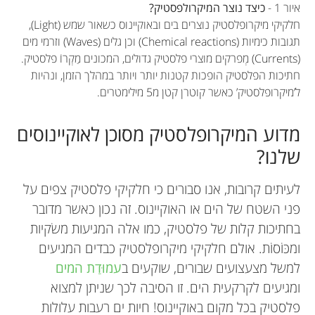
איור 1 -
כיצד נוצר המיקרולפסטיק?
חלקיקי מיקרופלסטיק נוצרים בים ובאוקיינוס כשאור שמש (Light),
תגובות כימיות (Chemical reactions) וכן גלים (Waves) וזרמי מים
(Currents) מְפרקים מוצרי פלסטיק גדולים, המכונים מַקְרוֹ פלסטיק.
חתיכות הפלסטיק הופכות קטנות יותר ויותר במהלך הזמן, ונהיות
ל’מיקרופלסטיק’ כאשר קוטרן קטן מ5 מילימטרים.
מדוע המיקרופלסטיק מסוכן לאוקיינוסים
שלנו?
לעיתים קרובות, אנו סבורים כי חלקיקי פלסטיק צפים על
פני השטח של הים או האוקיינוס. זה נכון כאשר מדובר
בחתיכות קלות של פלסטיק, כמו אלה המגיעות משׂקיות
ומכּוֹסוֹת. אולם חלקיקי מיקרופלסטיק כבדים המגיעים
למשל מצעצועים שבורים, שוקעים ב
עמוּדַת המים
ומגיעים לקרקעית הים. זו הסיבה לכך שניתן למצוא
פלסטיק בכל מקום באוקיינוס! חיות ים רעבות עלולות