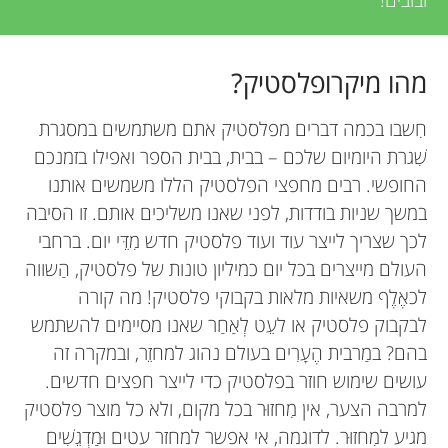
מהו מיקרופלסטיק?
חִשבו בכמה דברים מפלסטיק אתם משתמשים במסגרת
שִׁגרת היומיום שלכם – בבית, בבית הספר ואפילו בזמנכם
החופשי. רבים מחפצי הפלסטיק הללו משמשים אותנו
במשך שניות בודדות, לפני שאנו משליכים אותם. זו הסיבה
לכך שצריך לייצר עוד ועוד פלסטיק חדש מִדֵּי יום. ברחבי
העולם מייצרים בכל יום כמיליון טונות של פלסטיק, הַשווה
לכאֶלֶף משאיות מלאות בקבוקי פלסטיק! מה קורה
לבקבוק פלסטיק או לעֵט לְאַחַר שאנו מסיימים להשתמש
בהם? במַרבית הֶעָרִים בעולם נהוג למחזֵר, ובמקרה זה
עושים שימוש חוזר בפלסטיק כדי לייצר חפצים חדשים.
למרבה הצער, אין מִחזוּר בכל מקום, ולא כל מוצר פלסטיק
מגיע למִחזוּר. לדוגמה, אי אפשר למחזר עטים וּמַדְגֵשִׁים