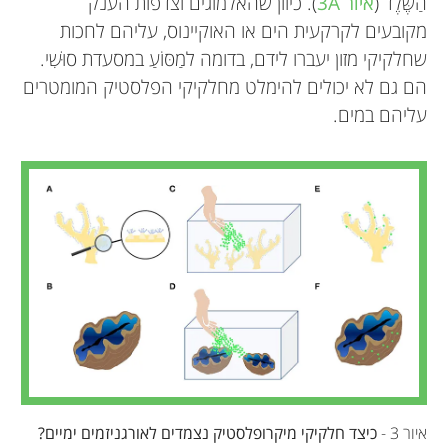
הַשֶּׁלֶד (
איור 3A
). כיוון שהאלמוגים וצדפות הענק
מקובעים לקרקעית הים או האוקיינוס, עליהם לחכות
שחלקיקי מזון יעברו לידם, בדומה למַסּוֹעַ במסעדת סוּשִׁי.
הם גם לא יכולים להימלט מחלקיקי הפלסטיק המומטרים
עליהם במים.
איור 3 -
כיצד חלקיקי מיקרופלסטיק נצמדים לאורגניזמים ימיים?