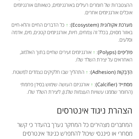
ההצטברות של חומרים רעילים באורגניזמים, כשאותם אורגניזמים
אוכלים אורגניזמים אחרים.
מערכת אקולוגית (Ecosystem)
:
↑
כל הדברים החיים והלא-חיים
באזור מסוים, בכלל זה צמחים, חיות, אורגניזמים קטנים, מים, אדמה
וסלעים.
פּוֹלִיפִּים (Polyps)
:
↑
אורגניזמים זעירים שחיים בתוך האלמוג,
האחראים על יצירת השלד שלו.
הִדָּבְקוּת (Adhesion)
:
↑
התהליך שבו חלקיקים נצמדים למִּשטח.
מסתייד (Calcifier)
:
↑
אורגניזם העושה שימוש בסידן פחמתי
(החומר שממנו עשויות העצמות שלנו), ליצירת השלד שלו.
הצהרת ניגוד אינטרסים
המחברים מצהירים כל המחקר נערך בהעדר כי קשר
מסחרי או פיננסי שיכול להתפרש כניגוד אינטרסים