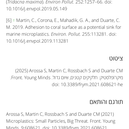
(
Tridacna maxima
).
Environ Pollut.
252:1257–66. doi:
10.1016/j.envpol.2019.05.149
[6]
↑
Martin, C., Corona, E., Mahadik, G. A., and Duarte, C.
M. 2019. Adhesion to coral surface as a potential sink for
marine microplastics.
Environ. Pollut.
255:113281. doi:
10.1016/j.envpol.2019.113281
A
ציטוט
r
(2025) Arossa S, Martin C, Rossbach S and Duarte CM
t
מִיקרוֹפלסטיק: חלקיקים קטנים, אִיּוּם גדול.
Front. Young Minds
.
doi: 10.3389/frym.2021.608621-he
i
c
תורגם והותאם
l
Arossa S, Martin C, Rossbach S and Duarte CM (2021)
e
Microplastics: Small Particles, Big Threat. Front. Young
Minds. 9:608621. doi: 10.3389/frym.2021.608621