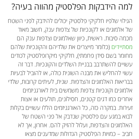
למה הידבקות הפלסטיק מהווה בעיה?
הגילוי שלפיו חלקיקי פלסטיק יכולים להידבק לפני השטח
של אלמוגים או לקונכיות של צדפות ענק, חשוב מאוד
מכמה סיבות. ראשית, כיוון שאלמוגים וצדפות ענק הם
מסתיידים
(כלומר מייצרים את שלדיהם והקונכיות שלהם
מחומר בשם סידן פחמתי), חלקיקי מיקרופלסטיק לכודים
עשויים להשתרבב בבניית השלדים והקונכיות. דבר זה
עשוי להחליש את מבנה השונית כולה, או להוביל לבעיות
בבריאות האלמוגים והצדפות. שנית, לעיתים קרובות, שלדי
אלמוגים וקונכיות צדפות משמשים בית לאורגניזמים
אחרים כמו דגים קטנים, חסילוֹנים, תולעים או אצות
זעירות. במקרה כזה, כל האורגניזמים הללו עשויים בקלות
לבוא במגע עם פלסטיק שנדבק אל פני השטח של
האלמוגים והצדפות, ועלול להזיק להם. אחרון, אך לא
חביב – כמויות הפלסטיק הגדולות שמדענים מצאו