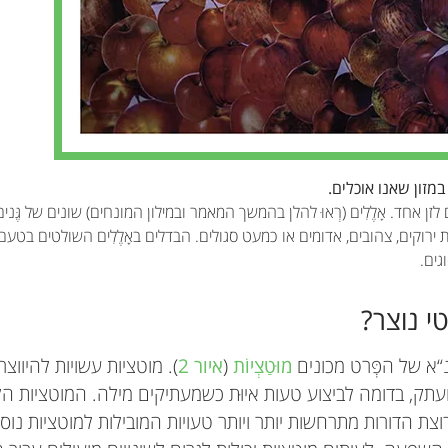
במזון שאנו אוכלים.
זן אחד. אָלֶלִים (רְאוּ להלן בהמשך המאמר ובמילון המונחים) שונים של גֶּ
 ירוקים, צהובים, אדומים או כמעט סגולים. הבדלים באָלֶלִים השולטים בטע
גים.
י נוצר?
“א של הפְּרט מכונים
מוּטַצְיוֹת
(
איור 2
). מוטציות עשויות להיוו
תק, בדומה לביצוע טעות איוּת כשמעתיקים מילה. המוטציות הלל
וצת הדורות מתרחשות יותר ויותר טעויות המובילות למוטציות נוספ