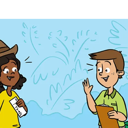
a
t
i
o
n