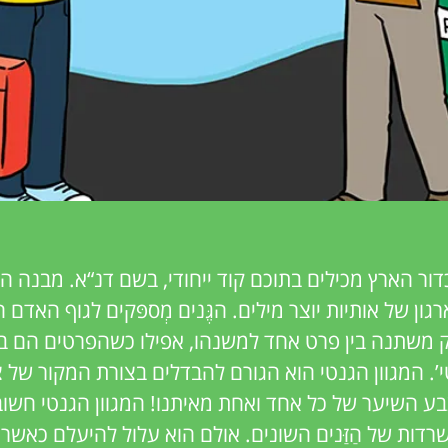
ר הארץ מכילים בתוכם קוד ייחודי, בשם דנ“א. מבנה הדנ”א
ון של אותיות יוצר מילים. הגֶּנים מְספּקים לגוף האדם 
 משתנה בין פרט אחד למשנהו, אפילו כשהפרטים הם בני 
נטי’. המגוון הגנטי הוא הגורם להבדלים בצורת המקור של 
צבע השיער של כל אחד ואחת מאיתנו! המגוון הגנטי חשו
שרדות של הַזַּנים השונים. אולם הוא עלול להיעלם כאשר 