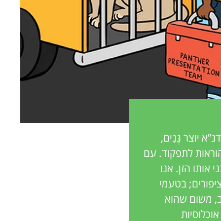
 יוצר גֶּנִים,
הוראות לתפקוד. עם
אותו הזן. אנו
ציפורים; בטעמי
ב, משום שהוא
אוכלוסיות