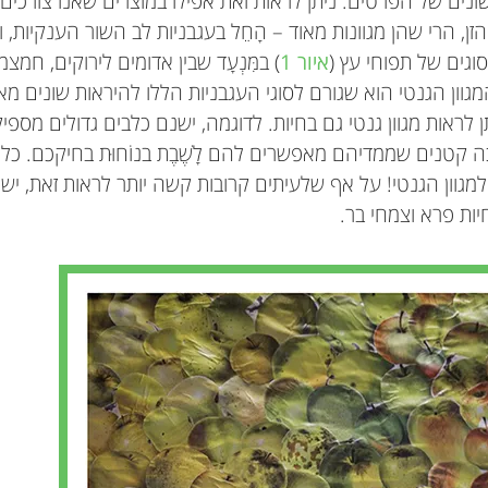
נים של הפרטים. ניתן לראות זאת אפילו במוצרים שאנו צורכים.
ן, הרי שהן מגוונות מאוד – הָחֵל בעגבניות לב השור הענקיות, וכָל
וגים של תפוחי עץ (
איור 1
) במִּנְעָד שבין אדומים לירוקים, חמצ
וון הגנטי הוא שגורם לסוגי העגבניות הללו להיראות שונים מאו
תן לראות מגוון גנטי גם בחיות. לדוגמה, ישנם כלבים גדולים מספי
 קטנים שממדיהם מאפשרים להם לָשֶׁבֶת בנוֹחוּת בחיקכם. כל 
מגוון הגנטי! על אף שלעיתים קרובות קשה יותר לראות זאת, ישנה
חיות פרא וצמחי בר.
Michael Benjamin Kantar
Laura D. Bertola
Chloé Orland
Colette Blyth
Michael Benjamin Kantar הוא עוזר פרופסור 
Gernot Segelbacher
Hernán E. Morales
Deborah M. Leigh
Erica S. Nielsen
Melissa Minter