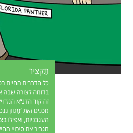
e
n
w
g
e
M
r
s
i
תַקצִיר
n
כל הדברים החיים בכדו
בדומה לצורה שבה ארג
d
זה קוד הדנ“א המדויק
מכנים זאת ’מִגוון ג
s
העגבניות, ואפילו ב
מגביר את סיכויי ההי