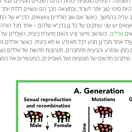
 השפעה. לעיתים מוטציות יכולות לגרום לשינויים מועילים עבור ה
היות סיכוי טוב יותר לשרוד, וכתוצאה מכך הם עשויים ללדת יותר
יב עליה בהמשך. כאשר אם ואב מולידים צאצאים, הדנ“א של התי
אים יש שני עותקים של כל גֶּן בדנ“א שלהם – אחד מכל הורה. ע
אים
אָלֶלִים
. כשהאב מייצר זֶרַע והאם מייצרת ביצית, האָלֶלים ש
לֶל אחד מכל גֶּן מגיע לכל תא זרע או תא ביצית. כאשר אללים 
בזמן שהזרע והביצית מתחברים, תערובות חדשות של אללים נוצ
לובים חדשים של מוטציות ושל מאפיינים, המעשירים את המגוון