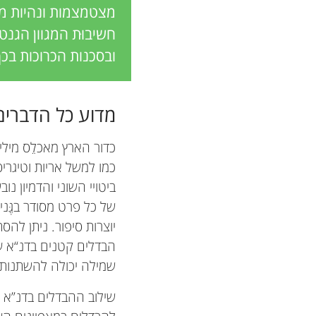
מצטמצמות ונהיות מבו
חשיבוּת המגוון הגנט
ובסכנות הכרוכות בכך,
מדוע כל הדברים 
כדור הארץ מאכלֵס מיליו
כמו למשל אריות וטיגריס
ביטויי השוני והדמיון נו
של כל פרט מסודר בגֶּני
יוצרות סיפור. ניתן להס
הבדלים קטנים בדנ“א עש
שמילה יכולה להשתנות 
שילוב ההבדלים בדנ”א ש