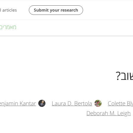
M
מאמרים
a
i
n
וב?
n
a
v
enjamin Kantar
Laura D. Bertola
Colette Bl
i
Deborah M. Leigh
g