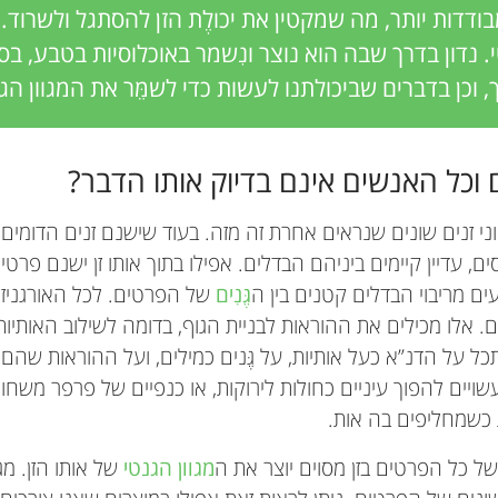
דדות יותר, מה שמקטין את יכולֶת הזן להסתגל ולשרוד. 
י. נדון בדרך שבה הוא נוצר ונִשמר באוכלוסיות בטבע, בס
 וכן בדברים שביכולתנו לעשות כדי לשמֵּר את המגוון הגנ
וכל האנשים אינם בדיוק אותו הדבר?
ני זנים שונים שנראים אחרת זה מזה. בעוד שישנם זנים הדומים 
ים, עדיין קיימים ביניהם הבדלים. אפילו בתוך אותו זן ישנם פרטי
בעים מריבוי הבדלים קטנים בין ה
גֶּנִים
של הפרטים. לכל האורגניזמ
ם. אלו מכילים את ההוראות לבניית הגוף, בדומה לשילוב האותיות 
תכל על הדנ”א כעל אותיות, על גֶּנים כמילים, ועל ההוראות שהם
ויים להפוך עיניים כחולות לירוקות, או כנפיים של פרפר משחור
כשמחליפים בה אות.
ל כל הפרטים בזן מסוים יוצר את ה
מגוון הגנטי
של אותו הזן. מגו