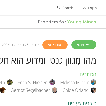
F
Frontiers for
Young Minds
r
o
רעיון מרכזי
מגוון ביולוגי
פורסם: 28 בספטמבר, 2025
מהו מִגוון גנטי ומדוע הוא חש
n
t
הכותבים
A
yth
Erica S. Nielsen
Melissa Minter
u
i
Gernot Segelbacher
Chloé Orland
t
e
סוקרים צעירים