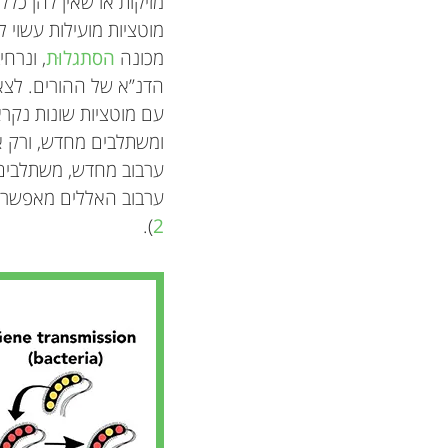
מזיקות או שאין להן כלל
מוטציות מועילות עשוי ל
מכונה
הסתגלוּת
, ונרח
הדנ”א של ההורים. לצאצ
עם מוטציות שונות נקר
ומשתלבים מחדש, ורק אָ
ערבוב מחדש, משתלבים 
ערבוב האללים מאפשר שי
).
2