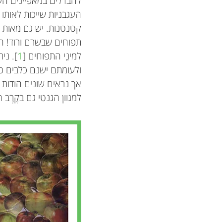
להבדלים במאפיינים השו
העגבניות שייכות לאותו הז
קטנטנות. יש גם מאות ס
תפוחים שבשרם ורוד! המג
למינֵי התפוחים [
1
]. ני
ולעומתם ישנם כלבים כה
אך נראים שונים הודות ל
למגוון הגנטי גם בקֶרֶב 