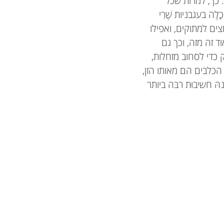
 כך, למרות שכל
ֶה בעגבניות שֶׁרִי
מצים למתוקים, ואפילו
ד זה מזה, וכך גם
ק כדי לסחוב מזחלות,
הכלבים הם מאותו הזן,
ּ חשיבוּת רבּה ביותר
באוניברסיטת הוואי
Aly