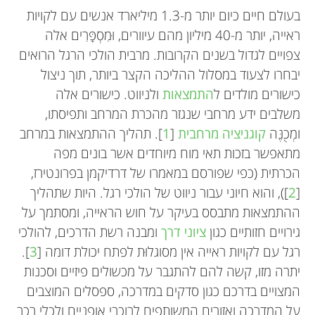
בעולם חיים כיום יותר מ-1.3 מיליארד אנשים עם לקויות
ראייה, יותר מ-40 מיליון מהם עיוורים, וּמִסְפָּרִים אלה
צפויים לגדול בשנים הקרובות. מרבית הולכי הרגל הרואים
יבחרו לצעוד במסלול ההליכה הקצר ביותר, תוך ניצול
כישורים מולדים ל
התמצאות
ולניווט. כישורים אלה
משלבים ידע מרחבי שנגזר מהכרת המרחב ותפיסתו,
ומְכֻנֶּה
קוגניציה מרחבית
[
1
]. תהליך ההתמצאות במרחב
מתאפשר בזכות תאי מוח מיוחדים אשר בונים מפה
הכרתית (כפי שפורסם במאמרו של דרדיקמן בפרונטירז,
[
2
]), והוא חיוני עבור ניווט של הולכי רגל. היות שתהליך
ההתמצאות מתבסס בעיקר על חוש הראייה, ומסתמך על
גירויים חזותיים כגון
ציוני דרך
ומבנה רשת הדרכים, להולכי
רגל עם לקויות ראייה אין מסוגלוּת לפתח יכולת דומה [
3
].
יתרה מזו, קשה להם להתגבר על מכשולים פיזיים וסכנות
המצויים בדרכם כגון סדקים במדרכה, ספסלים המוצבים
על המדרכה ואזורים המשותפים לרוכבי אופניים ולכלי רכב