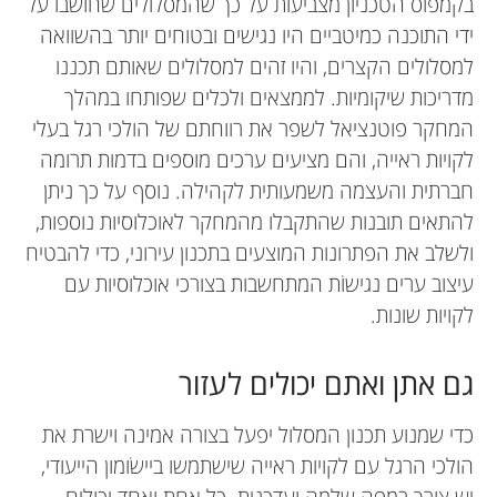
בקמפוס הטכניון מצביעות על כך שהמסלולים שחושבו על
ידי התוכנה כמיטביים היו נגישים ובטוחים יותר בהשוואה
למסלולים הקצרים, והיו זהים למסלולים שאותם תכננו
מדריכות שיקומיות. לממצאים ולכלים שפותחו במהלך
המחקר פוטנציאל לשפר את רווחתם של הולכי רגל בעלי
לקויות ראייה, והם מציעים ערכים מוספים בדמות תרומה
חברתית והעצמה משמעותית לקהילה. נוסף על כך ניתן
להתאים תובנות שהתקבלו מהמחקר לאוכלוסיות נוספות,
ולשלב את הפתרונות המוצעים בתכנון עירוני, כדי להבטיח
עיצוב ערים נגישוֹת המתחשבות בצורכי אוכלוסיות עם
לקויות שונות.
גם אתן ואתם יכולים לעזור
כדי שמנוע תכנון המסלול יפעל בצורה אמינה וישרת את
הולכי הרגל עם לקויות ראייה שישתמשו ביישׂומון הייעודי,
יש צורך במפה שלמה ועדכנית. כל אחת ואחד יכולים