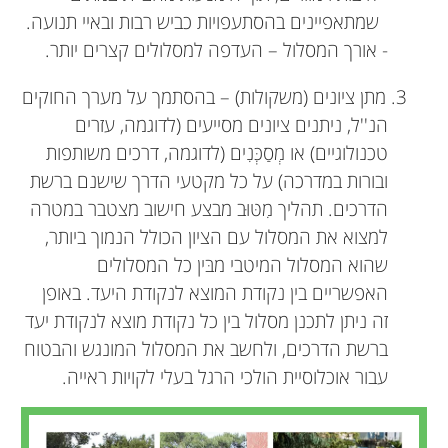
שמתאפיינים בהסתעפויות כביש רבות ובאיי תנועה.
- אורך המסלול – העדפה למסלולים קצרים יותר.
3. מתן ציונים (משקולות) – בהסתמך על מערך החוקים
הנ''ל, ניתנים ציונים מסייעים (לדוגמה, עזרים
טכנולוגיים) או מְסַכְּנִים (לדוגמה, דרכים משותפות
ובורות במדרכה) על כל מקטעי הדרך שישנם ברשת
הדרכים. תהליך מִטּוּב מבצע חישוב מצטבר במטרה
למצוא את המסלול עם הציון הכולל הנמוך ביותר,
שהוא המסלול המיטבי מבּין כל המסלולים
האפשריים בין נקודת המוצא לנקודת היעד. באופן
זה ניתן לתכנן מסלול בין כל נקודת מוצא לנקודת יעד
ברשת הדרכים, ולחשב את המסלול המונגש והבטוח
עבור אוכלוסיית הולכי הרגל בעלי לקויות ראייה.