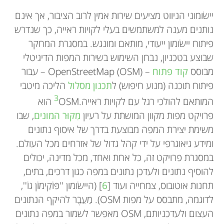
יישׂומוני הניווט מציעים שירות אמין לרוב הציבור, אך אינם
נותנים מענה למשתמשים בעלי לקויות ראייה, כך שנדרש
פיתוח יישׂומון ייעודי, מותאם ומונגש. במסגרת המחקר
שבוצע בטכניון, נבחן השימוש בשירות המפות הדיגיטלי
מבוסס
קוד פתוח
– OpenStreetMap (OSM) – עבור
פיתוח תוכנה (מנוע חיפוש) ל
תכנון מסלול
הליכה מיטבי
3
המותאם להולכי רגל עם לקויות ראייה.
OSM הוא
פרויקט מפות מקוון המושתת על רעיון
מִקּוּר המונים
, שבו
משימת יצירת המפה מבוצעת בדרך של איסוף נתונים
ומידע גיאוגרפי על ידי קהל גדול של אזרחים מכל העולם.
במסגרת פרויקט זה, כל אחת ואחד, מכל מדינה, יכולים
להוסיף נתונים ולעדכן נתונים במפה כגון דרכים, בתים,
תחנות אוטובוס, צמחייה ועוד [
6
] (היישׂומון ''פּוֹקִימוֹן גוֹ'',
לדוגמה, מתבסס על מפות OSM). מֵעֵבֶר להיקף הנתונים
העצום ולעדכניותם, OSM מאפשר לשמור במפה נתונים