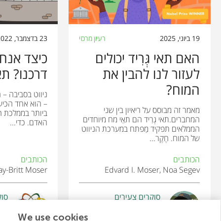
19 ביוני, 2025
רעיון מרכזי
23 בדצמבר, 2022
האם תאי גְּרִיד יכולים
כיצד אנחנ
לעזור לנו להבין את
דרכנו? תאי
המוח?
ניווט בסביבה –
– הוא אחד הכישו
מאמר זה מבוסס על ריאיון בין שני
ביותר בממלכת הח
המחברים.תאי גְרִיד הם תאֵי מח מיוחדים
האדם. כדי...
הממלאים תפקיד מַפתח במערכת הניווט
של המוח. חֶקֶר...
הכותבים
הכותבים
y-Britt Moser
Edvard I. Moser, Noa Segev
סוקרים צעירים
סוק
ORT Dafna High School Israel
Ozzy
גיל: 11
גיל: 14–
We use cookies