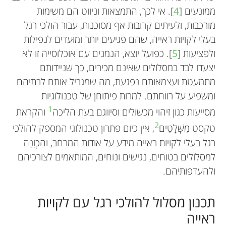
ממונעים [
4
]. אי לכך, התמצאות וניווט הם משימות
מורכבות, ולעיתים קרובות אף מסוכנות, עבור הולכי רגל
בעלי לקויות ראייה, שהם פגיעים יותר ומוּעדים לנפילות
ולפציעות [
5
]. כפועל יוצא, הנמנים עם אוכלוסייה זו לא
יצעדו לבד במסלולים שאינם מכירים, כך שניידותם
מתמעטת ועצמאותם נפגעת, מה שמגביל אותם לבתיהם
ומשפיע על רווחתם. למרות פיתוחן של טכנולוגיות
1
מסייעות כגון זיהוי מכשולים וסיווגם בעת הליכה
והקראת
2
טקסט מִשְּׁלָטִים
, אין כיום פתרון טכנולוגי המספק להולכי
רגל בעלי לקויות ראייה מידע על אודות המרחב, והַכְוָנָה
למסלולים בטוחים, נגישים ונוחים, המותאמים לצורכיהם
ולהעדפותיהם.
תכנון מסלול להולכי רגל עם לקויות
ראייה