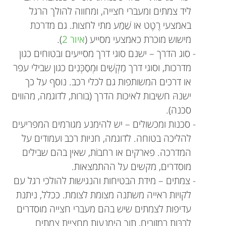
ליד צמתים ומעברי חצייה, ומחווה להולך הרגל
באמצעי רֶטֶט או שֵׁמַע מתי לחצות. גם מדרכת
מישוש מוכרת כאמצעי מסייע (
איור 2
).
- סוג הדרך – ישנם סוגי דרך מסייעים ובטוחים כגון
מדרכות, וסוגי דרך מַקְשִׁים וּמְסַכְּנִים כגון שבילי עפר
או דרכים המשותפות גם לכלי רכב. נוסף על כך
ישנהּ חשיבות לאיכות הדרך (בורות, לדוגמה, מהווים
סכנה).
- סכנות ומכשולים – יש להימנע מגורמים המפריעים
להליכה בטוחה. לדוגמה, חניות רכב ועמודים על
המדרכה. פארקים או רחבוֹת, שאין בהם שבילים
מוסדרים, מקשים על ההתמצאות.
- צמתים – מידת הבטיחות והנגישות להולכי רגל עם
לקויות ראייה משתנה מצומת לצומת. ככלל, ניתנת
עדיפות לצמתים שיש בהם מעברי חצייה מוסדרים
לרבּות רמזורים, תוך הימנעות מחציית צמתים