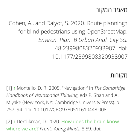
מאמר המקור
Cohen, A., and Dalyot, S. 2020. Route planning
↑
for blind pedestrians using OpenStreetMap.
Environ. Plan. B Urban Anal. City Sci.
48:2399808320933907. doi:
10.1177/2399808320933907
מקורות
[1]
↑
Montello, D. R. 2005. “Navigation,” in
The Cambridge
Handbook of Visuospatial Thinking
, eds P. Shah and A.
Miyake (New York, NY: Cambridge University Press). p.
257–94. doi: 10.1017/CBO9780511610448.008
[2]
↑
Derdikman, D. 2020.
How does the brain know
where we are?
Front. Young Minds
. 8:59. doi: