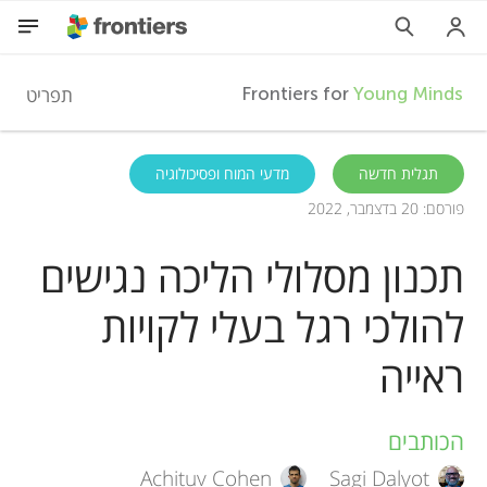
F
תפריט
Frontiers for
Young Minds
r
HE
תגלית חדשה
מדעי המוח ופסיכולוגיה
פורסם: 20 בדצמבר, 2022
מאמרים
o
תכנון מסלולי הליכה נגישים
השתתפות
n
להולכי רגל בעלי לקויות
t
ראייה
i
הכותבים
A
e
Achituv Cohen
Sagi Dalyot