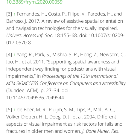
10.3389/frym.2020.00059
[3]
↑
Fernandes, H., Costa, P., Filipe, V., Paredes, H., and
Barroso, J. 2017. A review of assistive spatial orientation
and navigation technologies for the visually impaired.
Univers. Access Inf. Soc.
18:155–68. doi: 10.1007/s10209-
017-0570-8
[4]
↑
Yang, R., Park, S., Mishra, S. R., Hong, Z., Newsom, C.,
Joo, H., et al. 2011. “Supporting spatial awareness and
independent way finding for pedestrians with visual
impairments,” in
Proceedings of the 13th International
ACM SIGACCESS Conference on Computers and Accessibility
(Dundee: ACM). p. 27–34. doi:
10.1145/2049536.2049544
[5]
↑
de Boer, M. R., Pluijm, S. M., Lips, P., Moll, A. C.,
Völker-Dieben, H. J., Deeg, D. J., et al. 2004. Different
aspects of visual impairment as risk factors for falls and
fractures in older men and women.
J. Bone Miner. Res.