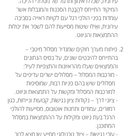
עירונית, שכּללו אימון ותרגול של מסלולי הליכה.
המיקוד התייחס להֲבָנַת הסכנות והמגבלות אשר
עומדות בפני הולכי רגל עם לקויות ראייה בסביבה
עירונית, ואֵילוּ שיטות מסייעות להם לשפר את יכולות
ההתמצאות והניווט.
2. פיתוח מערך חוקים שמגדיר מסלול מיטבי –
בהתייחס להיבטים שונים, על בסיס הנתונים
והממצאים שעלו מהראיונות והתצפיות לעיל:
- מורכבוּת המסלול – מסלולים ישרים עדיפים על
מסלולים שיש בהם פניות רבות, שמוסיפות
למורכבוּת המסלול ומקשות על התמצאות וניווט.
- ציוני דרך – נקודות ציון נגישוֹת, קבועות ונייחות, כגון
רמזורים, עמודים ותחנות אוטובוס, מסייעות להולכי
הרגל בעת ניווט ומקילות על ההתמצאות במסלול
המתוכנן.
- עזרי נגישוּת – ציוד טכנולוגי מסייע שנמצא לרוב