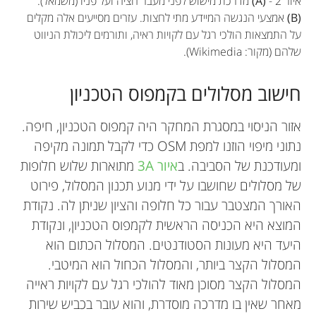
איור 2 -
(A)
מדרכת מישוש לפני מעבר חציה ועל פניו (משמאל).
(B)
אמצעי הנגשה המיידע מתי לחצות. עזרים מסייעים אלה מקלים
על התמצאות הולכי רגל עם לקויות ראיה, ותורמים ליכולת הניווט
שלהם (מקור: Wikimedia).
חישוב מסלולים בקמפוס הטכניון
אזור הניסוי במסגרת המחקר היה קמפוס הטכניון, חיפה.
נתוני מיפוי הוזנו למפת OSM כדי לקבל תמונה מקיפה
ומעודכנת של הסביבה. ב
איור 3A
מתוארות שלוש חלופות
של מסלולים שחושבו על ידי מנוע תכנון המסלול, פירוט
האורך המצטבר עבור כל חלופה והציון שניתן לה. נקודת
המוצא היא הכניסה הראשית לקמפוס הטכניון, ונקודת
היעד היא מעונות הסטודנטים. המסלול הכתום הוא
המסלול הקצר ביותר, והמסלול הכחול הוא המיטבי.
המסלול הקצר מסוכן מאוד להולכי רגל עם לקויות ראייה
מאחר שאין בו מדרכה מוסדרת, והוא עובר בכביש שירות