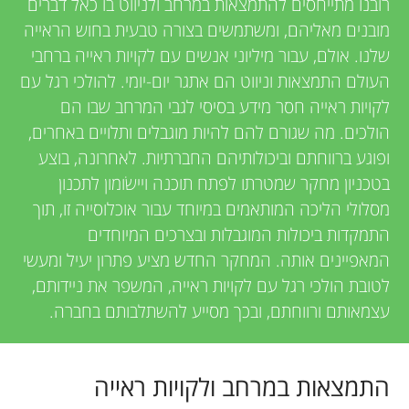
u
רובנו מתייחסים להתמצאות במרחב ולניווט בו כאל דברים
v
מובנים מאליהם, ומשתמשים בצורה טבעית בחוש הראייה
n
שלנו. אולם, עבור מיליוני אנשים עם לקויות ראייה ברחבי
i
העולם התמצאות וניווט הם אתגר יום-יומי. להולכי רגל עם
g
e
לקויות ראייה חסר מידע בסיסי לגבי המרחב שבו הם
הולכים. מה שגורם להם להיות מוגבלים ותלויים באחרים,
w
M
ופוגע ברווחתם וביכולותיהם החברתיות. לאחרונה, בוצע
e
בטכניון מחקר שמטרתו לפתח תוכנה ויישׂומון לתכנון
i
מסלולי הליכה המותאמים במיוחד עבור אוכלוסייה זו, תוך
r
התמקדות ביכולות המוגבלות ובצרכים המיוחדים
n
המאפיינים אותה. המחקר החדש מציע פתרון יעיל ומעשי
s
לטובת הולכי רגל עם לקויות ראייה, המשפר את ניידותם,
d
עצמאותם ורווחתם, ובכך מסייע להשתלבותם בחברה.
s
התמצאות במרחב ולקויות ראייה