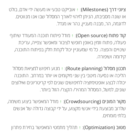
ציוני דרך (Milestones)
:
↑
אובייקט טבעי או מעשה ידי אדם, בולט
או שונה מסביבתו, הניתן לזיהוי לאורך המסלול שבו אנו מנווטים.
לדוגמה, הר, מבנה מעניין, נהר או מגדל.
קוד פתוח (Open source)
:
↑
מודל פיתוח תוכנה המעודד שיתוף
פעולה, פתוח וזמין באופן חופשי לציבור ומאפשר צפייה, עריכת
שינויים והפצה. כל מי שמעוניין יכול לקחת חלק בפיתוח התוכנה,
קידומה ושיפורה.
תכנון מסלול (Route planning)
:
↑
מנוע חיפוש למציאת מסלול
הליכה או נסיעה מיטבי בין שני מיקומים או יותר במרחב. התוכנה
יכולה לבצע אופטימיזציה לחיפושים שונים לפי קריטריונים ואילוצים
שונים, למשל, המסלול המהיר/ הקצר/ הזול ביותר.
מִקּוּר המונים (Crowdsourcing)
:
↑
מודל המאפשר ביצוע משימה,
שלרוב מבוצעת בידי אנשי מקצוע, על ידי קבוצה גדולה של אנשים
בלתי מומחים.
מִטּוּב (Optimization)
:
↑
תהליך מתמטי המאפשר בחירת פתרון