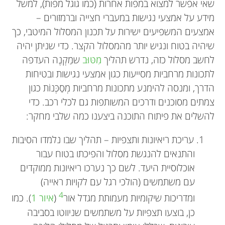
שאי אפשר למצוא במפות אחרות (כמו גוגל מפות), למשל
מידע על אמצעי נגישות במעברי חצייה וברמזורים –
אמצעים המשפיעים ישירות על תכנון המסלול המיטבי, כך
שיהיה בטוח ונגיש יותר מהמסלול הקצר. כדי שניתן יהיה
לחשב מסלול כזה, נדרש תהליך
מִטּוּב
שמַקְנֶה העדפה
לתכונות מרחביות מסייעות כגון אמצעי נגישות ובטיחות
הדרך, ומנסה להימנע מתכונות מרחביות מְסַכְּנוֹת כגון
צמתים מסוכנים ודרכים המשותפות גם לכלי רכב. כדי
להשלים את פיתוח התוכנה ביצענו כמה שלבי מחקר:
1. עריכת ריאיונות ותצפיות – תהליך שבו נלמדו הסיבות
והתנאים להנגשת מסלול והפיכתו בטוח עבור
אוכלוסיית היעד. לשם כך נערכו ריאיונות ממוקדים
עם משתמשים (הולכי רגל עם לקויות ראייה)
4
ומדריכות שיקומיות מעמותת מגדל אור
(
איור 1
). כמו
כן, בוצעו תצפיות על משתמשים שניווטו בסביבה