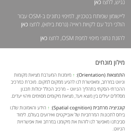
נגיש, לחצו
כאן
ליישומון שפותח בטכניון, למיפוי נתונים ב-OSM עבור
הולכי רגל עם לקויות ראייה (גרסת ביתא), לחצו
כאן
להזנת נתוני מיפוי למפת OSM, לחצו
כאן
מילון מונחים
התמצאות (Orientation)
:
↑
מיומנות המערבת מציאת מקומות
וניווט במרחב, ומאפשרת לנו להגיע ממקום למקום. מוכרת כמרכיב
ההכרתי-הסקתי בתהליך הניווט – מרכיב הכולל יכולות תכנון
מסלולים יעילים בין מוצא ויעד, מציאת מיקומים מסוימים וזיהוי יעדים.
קוגניציה מרחבית (Spatial cognition)
:
↑
הידע והאמונות שלנו
ביחס לתכונות המרחביות של אובייקטים ואירועים בעולם. לימוד
סביבתנו מאפשר לנו לזהות את מיקומנו במרחב ואת אפשרויות
הניווט.