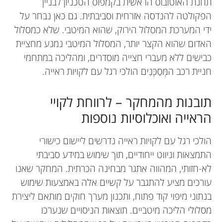
תחנת האוטובוס הראשית בקמפוס הטכניון לבניין
תעודת הדוקטורט שלו בשנת 2021 מהמחלקה
הפקולטה להנדסה אזרחית וסביבתית. גם כאן נבחר על
להנדסת מיפוי וגיאו-אינפורמציה בטכניון.
ידי המערכת המסלול הירוק, שהוא המיטבי. שלא כמסלול
האדום שהוא הקצר יותר, המסלול המיטבי נמנע מחציית
כבישים ללא מעברי חצייה מוסדרים, ומהליכה במתחמי
חניית רכב המְּסַכְּנִים הולכי רגל עם לקויות ראייה.
תובנות מהמחקר – לרווחת לקויי
הראייה ואוכלוסיות נוספות
הולכי רגל עם לקויות ראייה נדרשים ליישום כישורי
התמצאות וניווט ייחודיים, תוך שימוש במידע סביבתי
לא-חזותי, המהווה אתגר מבחינה הכרתית. המחקר שאנו
עורכים מציע להתגבר על קשיים אלה באמצעות שימוש
בנתוני מיפוי קוד פתוח, ותכנון מערך חוקים מותאם ליצירת
מסלולי הליכה מיטביים. תוצאות הניסויים שנערכו