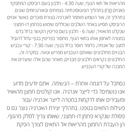
מהריאות אל תאי הגוף; שעה 4:30 - חלבון בשם רוביסקו המתפקד
כאנזים (זָרָז) בתהליך הפוטוסינתיזה בצמחים ובאורגניזמים שונים.
בתהליך זה, אור השמש מוּתמר לאנרגיה בצורת סוכרים, כאשר אנזים
הרוביסקו מסייע באחד השלבים שכוללים שימוש בפחמן דו-חמצני
שנקלט מהאוויר; שעה 6 - חלבון בשם פריטין הקושר ברזל בדם
במטרה לאחסן אותו בתאי הגוף. מחסור בפריטין בגוף עלול להוביל
למצב של אנמיה, כלומר חוסר ברזל בגוף; שעה 7:30 - קורי עכביש
הבנויים מחלבונים שאותם העכביש מפריש וטווה. במקרה זה,
החלבונים נקראים חלבונים מבניים, מאחר שהם אלה שיוצרים את
המבנה של קורי העכביש.
נסתכל על דוגמה אחרת – הנשימה. אתם יודעים מדוע
אנו נושמים? כדי לייצר אנרגיה. אנו קולטים חמצן מהאוויר
ומעבירים אותו לרקמות במטרה לייצר אנרגיה עבור
פעילות התאים בגופנו. בתהליך יצירת האנרגיה נוצר גם גז
פסולת שנקרא פחמן דו-חמצני, שאותו צריך לסלק מהגוף.
הן העברת החמצן מהריאות אל התאים לצורך הפקת