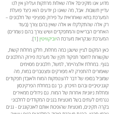
מדוע אנו מזקינים? אלה שאלות מרתקות ועליהן אין לנו
עדיין תשובות. אבל, מה שאנו כן יודעים הוא כיצד פועלת
המערכת בתא שאחראית על פירוק ספציפי של חלבונים –
רק אלה שהתקלקלו או אלה שאין בהם צורך (בעוד
האחרים הבריאים והמתפקדים ושיש צורך בהם נשמרים)
המערכת שנקראת מערכת ה
יוביקוויטין
[
1
].
כאן המקום לציין שישנן כמה מחלות, חלקן מחלות קשות,
שקשורות לחוסר תפקוד תקין של מערכת פירוק החלבונים
בגוף. במחלת אלצהיימר, למשל, חלבונים מסוימים
שאמורים להתפרק לא מפורקים ומצטברים במוח, מה
שמוביל בסופו של דבר להצטמקות המוח ולאובדן תפקודים
קוגניטיביים ובהם הזיכרון. כך גם במחלת הפרקינסון
ומחלות ניווניות אחרות של המוח. גם גידולים ממאירים
נגרמים לעתים בשל מוטציות בגנים המקודדים לחלבוני
בקרה תקינים, מוטציות שהופכות אותם לאונקוגנים - גנים
גורמי סרטן. הבנת מערכת פירוק החלבונים בגוף עשויה