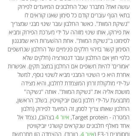
עושה זאת? מתברר שכל החלבונים המיועדים לפירוק
בתאי הגוף עוברים קודם כל סימון שאנו קוראים לו
''נשיקת המוות''. כאשר החלבון עובר שינוי מבני שמצריך
את פירוקו, אותו שינוי מזוהה על ידי מערכת הפירוק ומביא
לסימונו ב''נשיקת המוות''. אחת ההשׁערות היא שמנגנון
הסימון קשור בזיהוי חלקים פנימיים של החלבון שנחשפים
כלפי חוץ אם החלבון עובר דנטורציה (חלקים שלא
'אמורים' להיות חשופים אם החלבון במצב תקין). אפשרות
אחרת היא כי השינוי המבני מביא לשינוי נוסף, למשל
על-ידי מולקולת זרחן המוצמדת לחלבון, והיא מצידה
מושכת אליה את ''נשיקת המוות''. אותה ''נשיקה''
מתבצעת על-ידי חלבון בשם יוביקוויטין. בשלב הראשון,
החלבון שאותו צריך לסמן, זה המיועד לפירוק (חלבון
המטרה - Target protein,
איור 4
בצהוב), נצמד אל
אחד מאלף חלבונים שנקראים קושרני יוביקוויטין
ומסומנים ב-E3 (
איור 4
, בוורוד). ההצמדה הזו מתרחשת