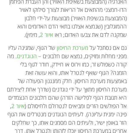
האנרגיה (המבוצעת בשאיפת האוויר) והן העברת הפחמן
הדו-חמצני מהתאים אל הריאות לצורך סילוקו לאוויר
(המבוצעת בנשיפת האוויר) מבוצעות על-ידי חלבון
ההמוגלובין (שנמצא אצלנו בתאי הדם האדומים והוא
שמקנה לדם את צבעו האדום; ראו
איור 2
, מימין).
גם אם נסתכל על
מערכת החיסון
של הגוף, שמגינה עליו
מפני מחלות ומזיקים, נמצא שם חלבונים –
הנוגדנים
. מה
קורה כשפולש זר, כמו וירוס או חיידק, חודר לגוף בלי
הזמנה? הגוף שואף לנטרל אותו, והוא עושה זאת
באמצעות מערכת החיסון. חלק ממנגנון הפעולה של
מערכת החיסון מתוּוָּך על ידי נוגדנים (שדרך אחת ליצירתם
היא תגובת הגוף לפלישה הזרה) שהם חלבונים הנצמדים
אל הפולשים הזרים ומביאים לנטרולם ולחיסולם (
איור 2
,
פינה ימנית עליונה). לעיתים הנוגדנים מנטרלים את הגוף
הזר באופן ישיר, ולעיתים הם מסמנים אותו, כך שחלקים
אחרים במערכת החיסון יוכלו לזהותו ולנטרל אותו. דרך