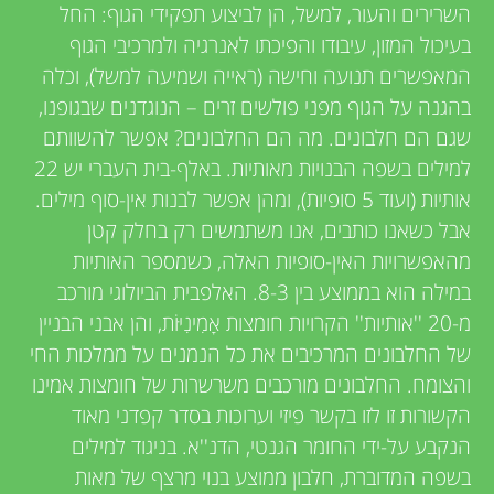
u
i
השרירים והעור, למשל, הן לביצוע תפקידי הגוף: החל
e
בעיכול המזון, עיבודו והפיכתו לאנרגיה ולמרכיבי הגוף
n
המאפשרים תנועה וחישה (ראייה ושמיעה למשל), וכלה
w
בהגנה על הגוף מפני פולשים זרים – הנוגדנים שבגופנו,
g
e
שגם הם חלבונים. מה הם החלבונים? אפשר להשוותם
למילים בשפה הבנויות מאותיות. באלף-בית העברי יש 22
M
r
אותיות (ועוד 5 סופיות), ומהן אפשר לבנות אין-סוף מילים.
אבל כשאנו כותבים, אנו משתמשים רק בחלק קטן
s
i
מהאפשרויות האין-סופיות האלה, כשמספר האותיות
במילה הוא בממוצע בין 8-3. האלפבית הביולוגי מורכב
n
מ-20 ''אותיות'' הקרויות חומצות אָמִינִיּוֹת, והן אבני הבניין
של החלבונים המרכיבים את כל הנמנים על ממלכות החי
d
והצומח. החלבונים מורכבים משרשרות של חומצות אמינו
הקשורות זו לזו בקשר פיזי וערוכות בסדר קפדני מאוד
s
הנקבע על-ידי החומר הגנטי, הדנ''א. בניגוד למילים
בשפה המדוברת, חלבון ממוצע בנוי מרצף של מאות