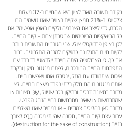
נקודה חשובה מאוד לציון היא שהחיים ב-37 מעלות
צלסיוס וב-21% חמצן שקיים באוויר שאנו נושמים הם
הכרח, כדי לייצר את האנרגיה ולקיים באופן אופטימלי את
כל הריאקציות הביוכימיות שמטרתן אחת – קיום החיים.
לכן באופן פרדוקסלי אולי, שני הגורמים החשובים ביותר
לקיום חיים התגלו גם כמזיקים למבנה החלבונים. ברור
אם כך, כי האבולוציה היתה חייבת יילדאוגיי בד בבד עם
התפתחות החיים המורכבים, לפתח מנגנוני תיקון ובקרת
איכות שיתמודדו עם הנזק, ינטרלו אותו ויאפשרו חיים.
אותם מנגנונים הם חלק בלתי נפרד מעצם החיים. לא
מדובר בתאונת דרכים ובתיקון רכב שניזוק, שֶׁכֵּן תאונות או
שמתרחשות או שאינן מתרחשות בחיי הנהג הפרטי.
מדובר כאן בהליכים צמודים – או במחיר שאנו משלמים
עבור עצם קיום החיים, תכונה שהייתי מכנה הֶרֶס לצורך
בנייה (destruction for the sake of construction).