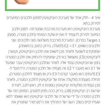
איור 4 - חלק אחד של מערכת היוביקוויטין לסימון חלבונים המיועדים
לפירוק בתא.
מערכת היוביקוויטין היא מערכת מורכבת שמטרתה- לסמן חלבון
המיועד לפירוק להצמיד לו את יינשיקת המוותיי (חלבון מטרה, מסומן
ב-Target במרכז). המערכת מורכבת משלושה סוגי חלבונים: שני
חלבונים נשׂאים, E1 ו- E2 (למעלה, בירוק כתום, בהתאמה),
שתפקידם לשפעל ולאחר מכן לשאת את חלבון היוביקוויטין, וקושרן
ליוביקוויטין (E3, משמאל בוורוד), שתפקידו להחזיק את חלבון המטרה
בזמן שהיוביקוויטין נצמד אליו. לאחר שחלבון היוביקוויטין עובר שפעול
אל E1 הוא מועבר ל E2 וזה מצמידו אל חלבון המטרה ה''רתום'' ל-
E3 (לעתים הוא מועבר קודם ל-E3 ורק אז מוצמד לחלבון המטרה).
תחילה מוצמדת מולקולה אחת של יוביקוויטין לחלבון המטרה, ולאחר
מכן נצמדות מולקולות יוביקוויטין נוספות זו לזו, ראש לזנב, ליצירת
שרשת רב-יוביקוויטין (UB, בירוק כהה מימין למטה). הסימון הזה של
חלבון המטרה על ידי שרשרת של חלבוני יוביקוויטין הוא שאומר לתא
שעליו לגייס בשלב השני של התהליך את ה''מגרסה'' שתפרק את