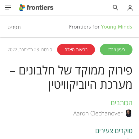
F
תפריט
Frontiers for
Young Minds
r
HE
רעיון מרכזי
בריאות האדם
פורסם: 23 בדצמבר, 2022
מאמרים
o
פירוק ממוקד של חלבונים –
השתתפות
מערכת היוביקוויטין
n
t
הכותבים
A
Aaron Ciechanover
i
u
t
סוקרים צעירים
e