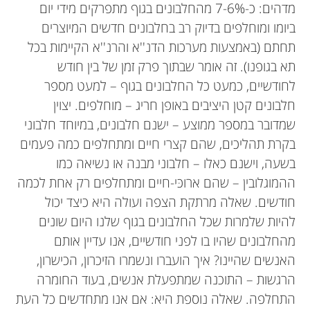
מדהים: כ-7-6% מהחלבונים בגוף מתפרקים מידי יום
ביומו ומוחלפים בדיוק רב בחלבונים חדשים המיוצרים
תחתם (באמצעות מערכות הדנ''א והרנ''א הקיימות בכל
תא בגופנו). זה אומר שבתוך פרק זמן של בין חודש
לחודשיים, כמעט כל החלבונים בגוף – למעט מספר
חלבונים קטן היציבים באופן חריג – מוחלפים. יצוין
שמדובר במספר ממוצע – ישנם חלבונים, במיוחד חלבוני
בקרת תהליכים, שהם קצרי חיים ומתחלפים כמה פעמים
בשעה, וישנם כאלו – חלבוני מבנה או נשיאה כמו
ההמוגלובין – שהם ארוכּי-חיים ומתחלפים רק אחת לכמה
חודשים. שאלה מרתקת הצפה ועולה היא כיצד יכול
להיות שלמרות שכל החלבונים בגוף שלנו היום שונים
מהחלבונים שהיו בו לפני חודשיים, אנו עדיין אותם
האנשים שהיינו? איך הועברו ונשמרו הזיכרון, הכישרון,
הרגשות – התוכנה שמתפעלת אנשים, בעוד החומרה
התחלפה. שאלה נוספת היא: אם אנו מתחדשים כל העת