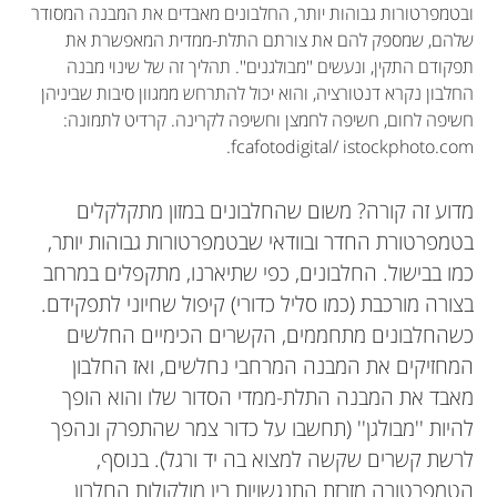
ובטמפרטורות גבוהות יותר, החלבונים מאבדים את המבנה המסודר
שלהם, שמספק להם את צורתם התלת-ממדית המאפשרת את
תפקודם התקין, ונעשים ''מבולגנים''. תהליך זה של שינוי מבנה
החלבון נקרא דנטורציה, והוא יכול להתרחש ממגוון סיבות שביניהן
חשיפה לחום, חשיפה לחמצן וחשיפה לקרינה. קרדיט לתמונה:
fcafotodigital/ istockphoto.com.
מדוע זה קורה? משום שהחלבונים במזון מתקלקלים
בטמפרטורת החדר ובוודאי שבטמפרטורות גבוהות יותר,
כמו בבישול. החלבונים, כפי שתיארנו, מתקפלים במרחב
בצורה מורכבת (כמו סליל כדורי) קיפול שחיוני לתפקידם.
כשהחלבונים מתחממים, הקשרים הכימיים החלשים
המחזיקים את המבנה המרחבי נחלשים, ואז החלבון
מאבד את המבנה התלת-ממדי הסדור שלו והוא הופך
להיות ''מבולגן'' (תחשבו על כדור צמר שהתפרק ונהפך
לרשת קשרים שקשה למצוא בה יד ורגל). בנוסף,
הטמפרטורה מזרזת התנגשויות בין מולקולות החלבון