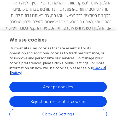
החלבון. אותה ''נשיקת מוות'' – שרשרת היוביקוויטין – למה היא
דומה? לנדונים למוות בארצות הברית המולבשים במדים כתומים,
ובכך הם מסומנים כבר מראש. אלא מה, כמו לאותם נדונים למוות
להם זכות ערעור, גם בטבע נוצרה אפשרות להצלת חלבון המטרה:
אם החלבון רכש מחדש את תצורתו הטבעית, התקפל נכונה, ויימוכןיי
להתחיל לתפקד מחדש, חלבונים מסירי יוביקוויטין יכולים לנתק את
We use cookies
השרשרת ממנו, לפרקה לשיירי יוביקוויטין בודדים ולמחזרם לפעילות
בתא בה ייצמדו לחלבונים אחרים המיועדים לפירוק, זאת בדומה
Our website uses cookies that are essential for its
לתהליך החנינה לנדונים למוות (ראה גם
איור 5
).
operation and additional cookies to track performance, or
to improve and personalize our services. To manage your
cookie preferences, please click Cookie Settings. For more
information on how we use cookies, please see our
Cookie
Policy
Accept cookies
Reject non-essential cookies
Cookies Settings