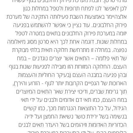
לכן לאפשר לנו לפתח תרופות ולטפל במחלות כגון
אלצהיימר באמצעות השבת פעילותה התקינה של מערכת
פירוק החלבונים. עוד נציין כי אפשר להשתמש בפגיעה
יזומה במערכת פירוק החלבונים בתאים במטרה לטפל
במחלות שונות. דוגמה אחת לכך היא סרטן מסוג מיאלומה
נפוצה. במחלה זו מתרחשת חלוקה תאית בלתי מבוקרת
של תאי פלזמה – התאים אשר יוצרים נוגדנים – במח
העצם. החלוקה המזורזת הזו מובילה לפגיעות שונות בגוף
ובהן פגיעה במבנה העצם (בעיקר החוליות והעצמות
הארוכות של הגפיים הקרובות יותר לגוף - הזרוע והירך),
תוך גרימת שברים, ודיכוי יצירת שאר התאים המיוצרים
במח העצם, כמו תאי דם אדומים ולבנים על ידי תאי
הגידול, על כל התוצאות הנגרמות מכך, כמו קשיים
בנשימה בשל ירידת כושר נשיאת החמצן ועל ידיה
הכדוריות האדומות וזיהומים בשל היעדר תאים לבנים
הלוחמים בהם. על ידי התערבות במערכת פירוק