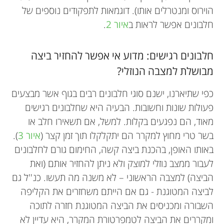
בהנחייתו של פרופסור אברהם הרשקו. המחקר
הוירוס ומנטרלים אותו). דוגמאות לתפקודים נוספים של
שנערך בין השנים 1981-1976, עסק בניסיון להבין
חלבונים אפשר לראות ב
איור 2
.
אנחנו קבוצת תלמידים מכיתה ח' בתיכון ליד
כיצד חלבוני התא מתפרקים באופן ספציפי – דהיינו,
האוניברסיטה בירושלים. אנחנו לומדים בכיתת
כיצד התא מסלק רק את החלבונים שיש להרסם
חלבונים רגישים: מדוע אי אפשר להחזיר ביצה
ביולוגיה-אתגר, משמע בחרנו ללמוד ביולוגיה באופן
בנקודת זמן מסוימת, למשל חלבונים שניזוקו. מחקר זה
מבושלת למצבה הנוזלי?
זיכה כעבור שנים את פרופסור צ'חנובר, עם פרופסור
מעמיק ורחב. השנה אנחנו לומדים על התא, מרכיביו
והתהליכים המתרחשים בו.
הרשקו מהטכניון ופרופסור אירווין רוז מהמכון לחקר
כפי שתיארנו, ישנם סוגי חלבונים רבים בגוף אשר מבצעים
הסרטן בפילדלפיה שבארצות הברית, בפרס נובל
פעולות שונות וחשובות. הבעיה היא שחלבונים רגישים
לכימיה . בשנה זו נבחר פרופסור צ'חנובר גם לכהן
מאוד, הם נפגעים בקלות. למשל, אם תשאירו חלב או
כחבר באקדמיה הלאומית הישראלית למדעים בתחום
בשר טרי מחוץ למקרר הם יתקלקלו תוך זמן קצר (
איור 3
).
של ביוכימיה. במרוצת השנים שקדמו לזכייה בפרס
באותו האופן, בהכנת ביצה קשה, החימום גורם לחלבונים
הנובל, זכה פרופסור צ'חנובר בפרסים חשובים נוספים
לעבור ממצב נוזלי למוצק ולא ניתן להחזיר אותם (ואת
ובהם: פרס אלברט לסקר למחקר רפואי בסיסי , פרס
הביצה) למצבה הראשוני – לא משנה מה תעשו. כנ''ל גם
מיכאל לנדאו למדעי החיים , פרס א.מ.ת ופרס ישראל
לביצה המטוגנת - גם אם הייתם משחזרים את הקליפה
בביולוגיה . פרופסור צ'חנובר הוא חבר באקדמיות
השבורה ומכניסים את הביצה המטוגנת חזרה לתוכה
מדעיות רבות ובהן האקדמיה הלאומית הישראלית
ומקררים את הביצה לטמפרטורת המקרר, היא עדיין לא