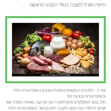
למדעים, והאקדמיות הלאומיות האמריקאיות למדעים
הייתה חוזרת למצבה הנוזלי הטבעי הראשוני.
ורפואה. פרופסור צ'חנובר מתגורר בחיפה, הוא נשוי
לד''ר מנוחה צ'חנובר ואב ליצחק (צחי).
aaroncie@technion.ac.il
*
איור 3 - חלבונים הנמצאים במזונות נפגעים בטמפרטורת החדר
ובטמפרטורות גבוהות יותר.
חלב ובשר מתקלקלים מחוץ למקרר תוך זמן קצר, מאותה הסיבה שאי
אפשר להחזיר ביצה קשה למצבה הלא מבושל. בטמפרטורות החדר