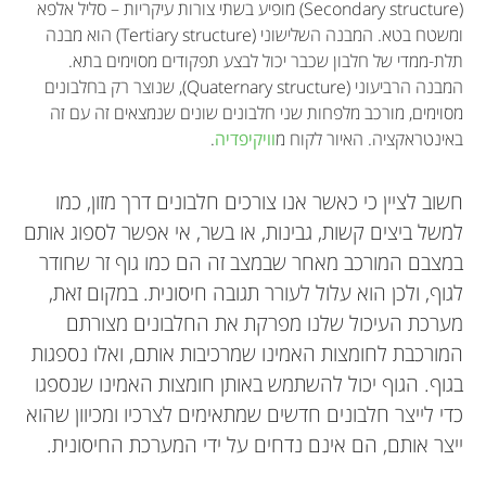
(Secondary structure) מופיע בשתי צורות עיקריות – סליל אלפא
ומשטח בטא. המבנה השלישוני (Tertiary structure) הוא מבנה
תלת-ממדי של חלבון שכבר יכול לבצע תפקודים מסוימים בתא.
המבנה הרביעוני (Quaternary structure), שנוצר רק בחלבונים
מסוימים, מורכב מלפחות שני חלבונים שונים שנמצאים זה עם זה
באינטראקציה. האיור לקוח מ
וויקיפדיה
.
חשוב לציין כי כאשר אנו צורכים חלבונים דרך מזון, כמו
למשל ביצים קשות, גבינות, או בשר, אי אפשר לספוג אותם
במצבם המורכב מאחר שבמצב זה הם כמו גוף זר שחודר
לגוף, ולכן הוא עלול לעורר תגובה חיסונית. במקום זאת,
מערכת העיכול שלנו מפרקת את החלבונים מצורתם
המורכבת לחומצות האמינו שמרכיבות אותם, ואלו נספגות
בגוף. הגוף יכול להשתמש באותן חומצות האמינו שנספגו
כדי לייצר חלבונים חדשים שמתאימים לצרכיו ומכיוון שהוא
ייצר אותם, הם אינם נדחים על ידי המערכת החיסונית.