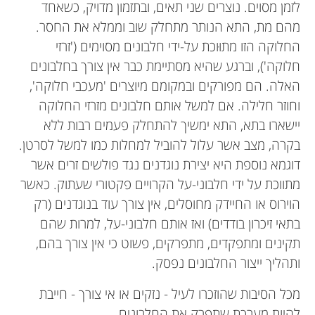
לזמן מסוים. נוצרים שני תאים, ובתזמון מדויק, כשאחד
מהם מת, התא הנותר מתחלק שוב וממלא את החסר.
החלוקה הזו מתוּוכת על-ידי חלבונים מסוימים ('זרזי
חלוקה'), וברגע שהיא מסתיימת כבר אין צורך בחלבונים
האלה. הם מפורקים ובמקומם מיוצרים 'מעכבי חלוקה',
וחוזר חלילה. אם למשל אותם חלבונים מזרזי החלוקה
יישארו בתא, התא ימשיך להתחלק פעמים רבות ללא
בקרה, מצב אשר עלול להוביל למחלות כמו למשל לסרטן.
דוגמא נוספת היא יצירת נוגדנים נגד פולשים זרים אשר
מתווכת על ידי חלבוני-על הקרויים פקטורי שעתוק. כאשר
הוירוס או החיידק מחוסלים, אין צורך עוד בנוגדנים (רק
בתאי זיכרון בודדים) ואז אותם חלבוני-על, למרות שהם
תקינים ומתפקדים, מתפרקים, פשוט כי אין צורך בהם,
ותהליך ייצור החלבונים נפסק.
מכל הסיבות שהוזכרו לעיל - נזקים או אי צורך - חייבת
להיות מערכת שתפרק את החלבונים.