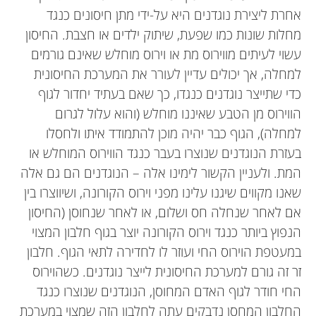
Aaron Ciechanover
אחרת ליצירת נוגדנים היא על-ידי מתן חיסונים כנגד
מחלות שונות כמו שפעת, שיתוק ילדים או חצבת. החיסון
עשוי לעיתים מווירוס מת או וירוס מוחלש שאינם גורמים
למחלה, אך יכולים עדיין לעורר את המערכת החיסונית
כדי שתייצר נוגדנים כנגדו, כך שאם בעתיד יחדור לגוף
פרופסור במרכז הבין-תחומי לחֵקֶר הסרטן בפקולטה
הווירוס מן הטבע שאיננו מוחלש (והוא עלול לגרום
לרפואה בטכניון, זוכה פרס נובל בכימיה לשנת 2004
למחלה), הגוף כבר יהיה מוכן להתמודד איתו ולחסלו
עבור גילוי מערכת היוביקוויטין לפירוק חלבונים בתא.
בעזרת הנוגדנים שנוצרו בעבר כנגד הווירוס המוחלש או
פרופסור צ'חנובר הוא רופא בהכשרתו, בוגר בית הספר
המת. ולעניין הקשור לימינו אלה – הנוגדנים הם גם אלה
לרפואה של ''הדסה'' והאוניברסיטה העברית בירושלים
שאנו מקווים שיגנו עלינו מפני וירוס הקורונה, ושיווצרו בין
במסגרת העתודה האקדמית. במהלך לימודי הרפואה
אם לאחר שנחלה חס ושלום, או לאחר שנחוסן (החיסון
הוא השלים גם את לימודיו לתואר מוסמך בביוכימיה
הנפוץ ביותר כנגד וירוס הקורונה יוצר בגוף חלבון המצוי
בפקולטה לרפואה של ''הדסה'' בירושלים. בתום
במעטפת הוירוס החי ועוזר לו לחדירה לתאי הגוף. חלבון
לימודיו שירת בצה''ל כרופא קרבי, ולאחר מכן הצטרף
Hebrew University
זר זה גורם למערכת החיסונית לייצר נוגדנים. כשהוירוס
Secondary School
למחלקה לביוכימיה בפקולטה לרפואה של הטכניון,
החי חודר לגוף האדם המחוסן, הנוגדנים שנוצרו כנגד
גיל: 14
שם ערך מחקר במסגרת לימודיו לתואר דוקטור במדעים
החלבון המחסן נדבקים עתה לחלבון הזה שמצוי במערכת