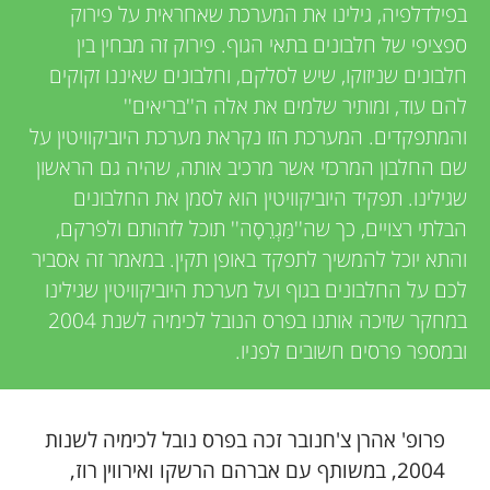
בפילדלפיה, גילינו את המערכת שאחראית על פירוק
ספציפי של חלבונים בתאי הגוף. פירוק זה מבחין בין
חלבונים שניזוקו, שיש לסלקם, וחלבונים שאיננו זקוקים
להם עוד, ומותיר שלמים את אלה ה''בריאים''
והמתפקדים. המערכת הזו נקראת מערכת היוביקוויטין על
שם החלבון המרכזי אשר מרכיב אותה, שהיה גם הראשון
שגילינו. תפקיד היוביקוויטין הוא לסמן את החלבונים
הבלתי רצויים, כך שה''מַּגְרֵסָה'' תוכל לזהותם ולפרקם,
והתא יוכל להמשיך לתפקד באופן תקין. במאמר זה אסביר
לכם על החלבונים בגוף ועל מערכת היוביקוויטין שגילינו
במחקר שזיכה אותנו בפרס הנובל לכימיה לשנת 2004
ובמספר פרסים חשובים לפניו.
פרופ' אהרן צ'חנובר זכה בפרס נובל לכימיה לשנות
2004, במשותף עם אברהם הרשקו ואירווין רוז,