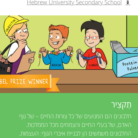
Hebrew University Secondary School
h
תחומים
r
o
s
r
s
f
a
o
n
r
d
r
Y
תַקצִיר
e
חלבונים הם המנועים של כל צורות החיים – של גוף
o
אודות
v
האדם, של בעלי החיים והצמחים מכל הממלכות.
החלבונים משמשים הן לבניית איברי הגוף: העצמות,