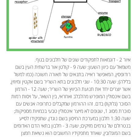
איור 2 - דוגמאות לתפקודים שונים של חלבונים בגוף.
משמאל עם כיוון השעון: שעה 9 - קולטן אור ברשתית העין בשם
רודופסין, המאפשר ראייה בתנאים של תאורה חשוכה (כמו למשל
בלילה); שעה 10:30 - שני חלבונים בתא השריר בשם אקטין ומיוזין,
אשר יוצרים יחד את תנועת הכיווץ של השריר; שעה 12 - הורמון
בשם אינסולין המופרש מהלבלב ואחראי, בין השאר, על ויסות רמות
הסוכר (גלוקוז) בדם. זהו ההורמון שמקבלים כתרופה אנשים עם
סוכרת מסוג 1, שגופם לא מייצר אינסולין טבעי בכמויות מספיקות;
שעה 1:30 חלבון במערכת החיסון בשם נוגדן, שתפקידו לסייע
בנטרולם של גורמים מזיקים; שעה 3 - חלבון בתאי הדם האדומים
בשם המוגלובין, שאחד מתפקידיו החשובים הוא נשיאת חמצן