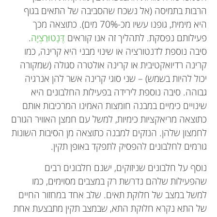
הרבות בתמיסה (אל נשכח שהסביבה של התאים בגוף
היא מימית, גופנו עשיו מכ-70% מים). כתוצאה מכך
פעילותם נפסקת. לתהליך זה אנו קוראים
דֶּנָטוּרַצְיָה
.
סיבה נוספת לדנטורציה או שינוי מבני היא קרינה, כמו
קרינה רדיואקטיבית או קרינה אולטרה סגולה (שמקורה
יכול להיות בשמש) – שני סוגי קרינה אשר להן אנרגיה
גבוהה. סיבה נוספת לירידה בפעילות החלבונים היא
שינויים כימיים במבנה חומצות האמינו המרכיבות אותם
כתוצאה מריאקציות כימיות, למשל עם חמצן האוויר הגורם
לחמצון שלהן. הנזקים למבנה כתוצאה מן הסיבות השונות
גורמים לחלבונים להפסיק לתפקד באופן תקין.
נוסף על חלבונים שניזוקים, ישנם חלבונים רבים
שהפעילות שלהם נדרשת רק במצבים מסוימים, כמו
למשל במצב של חלוקת תאים. שלב אחד במחזור החיים
של התא נקרא חלוקת התא, שבמצב תקין מתבצעת אחת