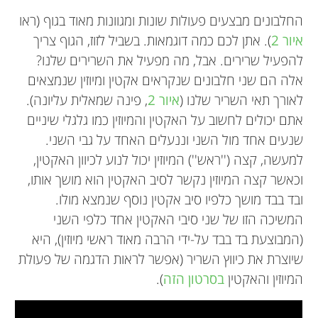
החלבונים מבצעים פעולות שונות ומגוונות מאוד בגוף (ראו
איור 2
). אתן לכם כמה דוגמאות. בשביל לזוז, הגוף צריך
להפעיל שרירים. אבל, מה מפעיל את השרירים שלנו?
אלה הם שני חלבונים שנקראים אקטין ומיוזין שנמצאים
לאורך תאי השריר שלנו (
איור 2
, פינה שמאלית עליונה).
אתם יכולים לחשוב על האקטין והמיוזין כמו גלגלי שיניים
שנעים אחד מול השני וננעלים האחד על גבי השני.
למעשה, קצה (''ראש'') המיוזין יכול לנוע לכיוון האקטין,
וכאשר קצה המיוזין נקשר לסיב האקטין הוא מושך אותו,
ובד בבד מושך כלפיו סיב אקטין נוסף שנמצא מולו.
המשיכה הזו של שני סיבי האקטין אחד כלפי השני
(המבוצעת בד בבד על-ידי הרבה מאוד ראשי מיוזין), היא
שיוצרת את כיווץ השריר (אפשר לראות הדגמה של פעולת
המיוזין והאקטין
בסרטון הזה
).