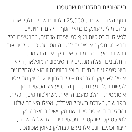
סימפוניית החלבונים שבגופנו
בגוף האדם ישנם כ-25,000 חלבונים שונים, ולכל אחד
מהם מיליוני עותקים בתאי הגוף. חלקם, החיוניים
לפעילויות בסיסיות בגוף כמו יצירת אנרגיה, מתבטאים בכל
התאים, וחלקם אופייניים לרקמה מסוימת, כמו קולטני אור
ברשתית העין, והם מתבטאים רק באותה רקמה.
החלבונים האלה מנגנים יחד סימפוניה מופלאה, הלא
היא סימפוניית החיים. היופי בתזמורת זו הוא שהחלבונים
אפילו לא זקוקים למנצח – כל חלבון יודע בדיוק מה עליו
לעשות בכל רגע נתון. רובן המכריע של הפעולות הן
אוטומטיות – הלב פועם, הריאות משחלפות גזים, הכליות
מפרישות, מערכת העיכול מעכלת, ואפילו היציבה שלנו
וההליכה הן אוטומטיות. אנו מקדישים מחשבה רק
למיעוט קטן שבקטנים מפעולותינו – למשל לחשיבה,
דיבור וכתיבה וגם אלו נעשות בחלקן באופן אוטומטי.