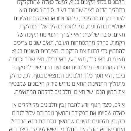
חלבונים בלתי תקינים בגוף, למשל כאלה שהתקלקלו
בתהליך הדנטורציה שהוזכר לעיל. סיבה נוספת היא
לצורך בקרת תהליכים, כלומר זירוז או הפסקת תהליכים
שתלויים בחלבונים, כמו למשל תהליך של התחלקות
תאים. סיבה שלישית היא לצורך התמיינות תקינה של
רקמות. כחלק מהתפתחות העובר, תאים שונים צריכים
להתמיין כדי לבנות את הרקמות והאיברים השונים בגוף:
תאי מוח, תאי כבד, תאי מעי, תאי לבלב, תאי שריר וכדומה.
כל רקמה בנויה מחלבונים מסוימים הנדרשים לתפקודה
בלבד, ולא מסך כל החלבונים הנמצאים בגוף. לכן, כחלק
מתהליך התמיינות התאים נדרש פירוק חלבונים שמבטיח
את המיון הנכון של תאים וחלבונים לרקמה המתאימה.
אולם, כיצד הגוף יודע להבחין בין חלבונים מקולקלים או
כאלה שסיימו את תפקידם והמשך נוכחותם עלול לגרום
נזק ובין חלבונים תקינים שהמשך נוכחותם בתא הכרחי?
ואחרי שהוא מזהה את החלבונים שיש לפרקם, כיצד הוא