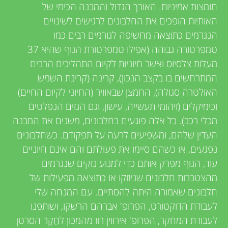
חומצות אמיניות. האורך הגדול והמבנה הכימי של
האותיות הופכים את החלבונים לרגישים לשינויים
הנגרמים כתוצאה מחשיפה לגורמים רבים כמו
טמפרטורה גבוהה (אפילו טמפרטורת הגוף שהיא 37
מעלות צלסיוס ואשר חיוניות לקיום התהליכים הרבים
המתרחשים בו בקצב הנכון), קרינה (קרינת השמש
האולטרה סגולה), החמצן שבאוויר (החיוני לקיום החיים)
וכימיקלים (זיהומי תעשייה, עישון, וגם הגזים הנפלטים
מכלי רכב). כל אלה פוגעים בחלבונים, משנים את המבנה
העדין שלהם, ומשפיעים לרעה על תפקודם. כשחלבונים
נפגעים, או כשהם סיימו את פעולתם והם אינם חיוניים
עוד, הגוף מפרק אותם כדי למנוע נזקים שנגרמים
מהצטברות חלבונים שניזוקו או כתוצאה מפעילות של
חלבונים שאמורה היתה להסתיים. עם המנחה שלי
לעבודת הדוקטורט, הפרופ' אברהם הרשקו, ושותפנו
לעבודת המחקר, הפרופ' אירווין רוז מהמכון לחֵקֶר הסרטן