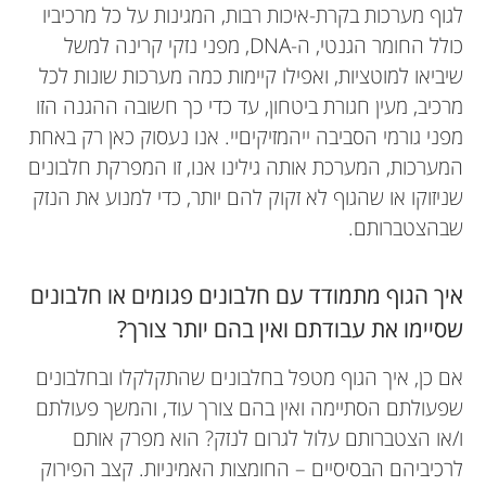
לגוף מערכות בקרת-איכות רבות, המגינות על כל מרכיביו
כולל החומר הגנטי, ה-DNA, מפני נזקי קרינה למשל
שיביאו למוטציות, ואפילו קיימות כמה מערכות שונות לכל
מרכיב, מעין חגורת ביטחון, עד כדי כך חשובה ההגנה הזו
מפני גורמי הסביבה ייהמזיקיםיי. אנו נעסוק כאן רק באחת
המערכות, המערכת אותה גילינו אנו, זו המפרקת חלבונים
שניזוקו או שהגוף לא זקוק להם יותר, כדי למנוע את הנזק
שבהצטברותם.
איך הגוף מתמודד עם חלבונים פגומים או חלבונים
שסיימו את עבודתם ואין בהם יותר צורך?
אם כן, איך הגוף מטפל בחלבונים שהתקלקלו ובחלבונים
שפעולתם הסתיימה ואין בהם צורך עוד, והמשך פעולתם
ו/או הצטברותם עלול לגרום לנזק? הוא מפרק אותם
לרכיביהם הבסיסיים – החומצות האמיניות. קצב הפירוק