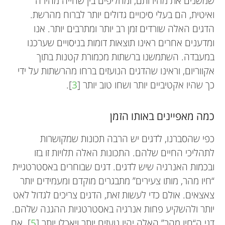
שמשנים את מהירותם, ומחליפים בין שחייה מהירה
ואיטית, הם בעלי סיכויים גדולים יותר לברוח מהרשת.
הדגים האלה שורדים זמן רב יותר ומתרבים יותר. אנו
ומדענים אחרים ראינו תוצאות דומות בניסויים שערכנו
במעבדה. השתמשנו ברשתות מכמורת קטנות בתוך
אקווריום, וראינו שהדגים הנועזים ברחו מהרשתות על ידי
כך שהיו אקטיביים יותר ושחו טוב יותר [
3
].
כמה מאפיינים באותו הזמן
כפי שהסברנו, לדגים יש הרבה תכונות שמקושרות
לתהליכי החיים שלהם. התכונות האלה תלויות זו בזו
ובכמות האנרגיה שיש לדגים. דגים שבוחרים באסטרטגיית
“חיו מהר, מותו צעירים” מתבגרים מוקדם ומעמידים יותר
צאצאים. אולם כדי לעשות זאת, הדגים צריכים לגדול לאט
יותר ולהשקיע פחות אנרגיה באסטרטגיות ההגנה שלהם.
דגי ה“חיו מהר” האלה יהיו נועזים יותר ויאכלו יותר [
5
]. אם