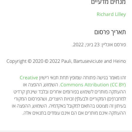
מנחים מדעיים
m
Richard Lilley
a
t
תאריך פרסום
i
פורסם אונליין: 23 ביוני, 2022.
o
Copyright © 2020 © 2022 Pauli, Bartuseviciute and Heino
n
זהו מאמר בגישה פתוחה שמופץ תחת תנאי רישיון
Creative
Commons Attribution (CC BY)
. השימוש, ההפצה או
ההעתקה מותרים לשימוש בפורומים אחרים ובלבד שיינתן קרדיט
למחבר(ים) המקוריים ולבעל(י) זכויות היוצרים, ושהפרסום המקורי
בעיתון זה מצוטט בהתאם למקובל באקדמיה. השימוש, ההפצה או
ההעתקה אינם מותרים אם הם אינם עומדים בתנאים אלה.