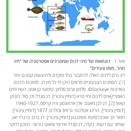
איור 1 -
דוגמאות של מיני דגים שמפגינים אסטרטגיה של “חיו
מהר, מותו צעירים”
.
דיג גרם לדגים האלה להתבגר בגיל מוקדם ולהיעשות קטנים יותר
[
1
]. הסמנים הצבעוניים מראים היכן חי כל מין דג. תמונות הדגים
באדיבות Sockeye©. סלמון וצ’ום סלמון: טימוטי קנאפפ, השירותים
האמריקאיים לדגים וחיי פרא [דומיין ציבורי]. דג סנדל ודג סול: ג’ונתן
קאוץ’ [
2
]. דג לבן מאגם: אלן אדמונסון והיו קריספ, 1940-1927
[דומיין ציבורי]. הרינג אטלנטי: גרוויס ובולרט, 1877 [דומיין ציבורי].
חמור ים: אוניברסיטת וושינגטון [דומיין ציבורי]. דג גרם: ברנרד יאו,
שוחזר עם רשות. בקלה, דג סנדל אירופי ופאוט נורווגי: המכון לחקר