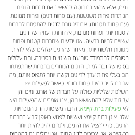
דגים, אלא שהוא גם נוטה להשאיר את חברות הדגים
הנותרות פחות משגשגות (עם פחות דגים) ופחות מגוונות
(עם פחות תכונות). אם דיג גורם לדגים להתפתח לחברות
קטנות יותר ופחות מגוונות, אז דורות העתיד של דגים
עשויים להיות בבעיה. אנו יודעים שחברות קטנות ופחות
מגוונות חלשות יותר, מאחר שהדגים עלולים שלא להיות
מסוגלים להתמודד טוב עם השינויים בסביבה, והם עלולים
בסופו של דבר למות. הדגים הנותרים בחברות שהתפתחו
הם בעלי פחות ערך לדייגים וקשה יותר לתפוס אותם, מה
שגורם לדיג להיות פחות רווחי. כאשר לפעילות יש
השלכות שליליות כאלה על חברות של אורגניזמים והן
עלולות שלא להתאושש מהן, אנו אומרים שהפעילות היא
לא
פעילות ברת-קיימא
. הרבה משיטות הדיג הנוכחיות
שלנו אינן ברות קיימא ועשויות לפגוע באופן קבוע בחברות
הדגים. כדי להציל את הדגים, ולגרום לדיג להיות יותר
בר-קיימא, אנו צריכים לדוג פחות. אנו יכולים גם להפחית