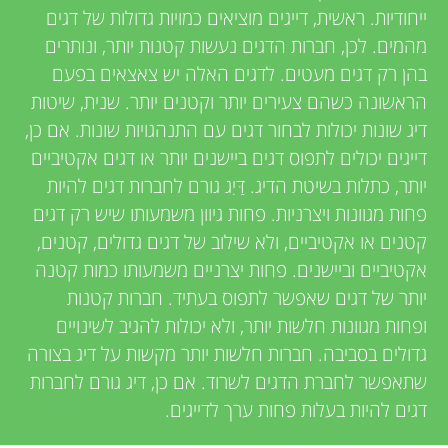
u
i
ייחודיות. ראשית, דייגים מוציאים כמויות גדולות של דגים
e
מהמים. לכן, חברות הדגים נעשות קטנות יותר, ונותרים
n
בהן רק דגים מעטים. לדגים האלה יש צאצאים בפעם
w
הראשונה כשהם צעירים יותר וקטנים יותר. שנית, שיטות
g
e
דיג שונות יכולות לבחור דגים עם התנהגויות שונות. אם כן,
דייגים יכולים לתפוס דגים ביישנים יותר או דגים אקטיביים
M
r
יותר, כתלות בשיטת הדיג. דַּיִג גורם לחברות דגים להיות
s
פחות מגוונות ויצרניות. פחות גיוון משמעותו שיש רק דגים
i
קטנים או אקטיביים, ולא שילוב של דגים גדולים, קטנים,
אקטיביים וביישנים. פחות יצרניים משמעותו כמות קטנה
n
יותר של דגים שאפשר לתפוס בעתיד. חברות קטנות
ופחות מגוונות חלשות יותר, ולא יכולות להגיב לשינויים
d
גדולים בסביבה. חברות חלשות יותר מקשות על דיג בצורה
שתאפשר לחברת הדגים לשרוד. אם כן, דיג גורם לחברות
s
דגים להיות בעלות פחות ערך לדייגים.