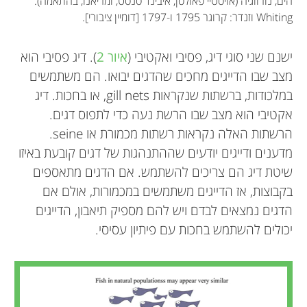
הים, נורווגיה (אויסטיי פאולסן, איבינד סנסט, ומריאנו, בהתאמה).
Whiting וזנדר: קרוגר 1795 ו-1797 [דומיין ציבורי].
ישנם שני סוגי דיג, פסיבי ואקטיבי (
איור 2
). דיג פסיבי הוא
מצב שבו הדייגים מחכים שהדגים יבואו. הם משתמשים
במלכודות, ברשתות שנקראות gill nets, או בחכות. דיג
אקטיבי הוא מצב שבו הרשת נעה כדי לתפוס דגים.
הרשתות האלה נקראות רשתות מכמורת או seine.
מדענים ודייגים יודעים שההתנהגות של דגים קובעת באיזו
שיטת דיג הם צריכים להשתמש. אם הדגים מתאספים
בקבוצות, אז הדייגים משתמשים במכמורות, אולם אם
הדגים נמצאים לבדם ויש להם מספיק תיאבון, הדייגים
יכולים להשתמש בחכות עם פיתיון עסיסי.
Vitalija Bartuseviciute
Mikko Heino
Beatriz Diaz Pauli
Megan
Poppy
גיל: 15
גיל: 14