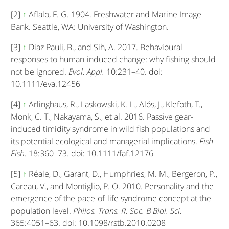
[2]
↑
Aflalo, F. G. 1904. Freshwater and Marine Image
Bank. Seattle, WA: University of Washington.
[3]
↑
Diaz Pauli, B., and Sih, A. 2017. Behavioural
responses to human-induced change: why fishing should
not be ignored.
Evol. Appl.
10:231–40. doi:
10.1111/eva.12456
[4]
↑
Arlinghaus, R., Laskowski, K. L., Alós, J., Klefoth, T.,
Monk, C. T., Nakayama, S., et al. 2016. Passive gear-
induced timidity syndrome in wild fish populations and
its potential ecological and managerial implications.
Fish
Fish.
18:360–73. doi: 10.1111/faf.12176
[5]
↑
Réale, D., Garant, D., Humphries, M. M., Bergeron, P.,
Careau, V., and Montiglio, P. O. 2010. Personality and the
emergence of the pace-of-life syndrome concept at the
population level.
Philos. Trans. R. Soc. B Biol. Sci.
365:4051–63. doi: 10.1098/rstb.2010.0208