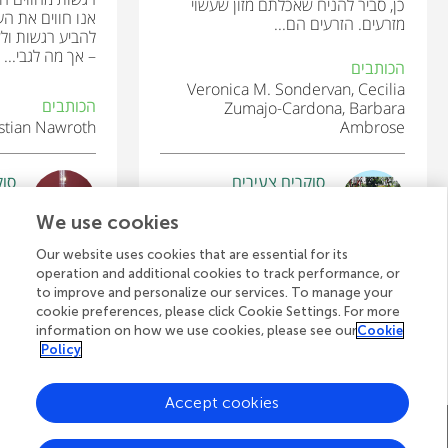
כן, סביר להניח שאכלתם מזון שעשוי
אנו חווים את הע
מזרעים. הזרעים הם...
להביע רגשות ול
– אך מה לגבי...
הכותבים
Veronica M. Sondervan, Cecilia
הכותבים
Zumajo-Cardona, Barbara
istian Nawroth
Ambrose
סוקרים צעירים
סוק
cia
Owen
גיל: 10
גיל: 12–
We use cookies
Our website uses cookies that are essential for its
operation and additional cookies to track performance, or
to improve and personalize our services. To manage your
cookie preferences, please click Cookie Settings. For more
לצפייה בכל המאמרים
information on how we use cookies, please see our
Cookie
Policy
Accept cookies
A
דף הבית של Frontiers
בלוג
צרו קשר