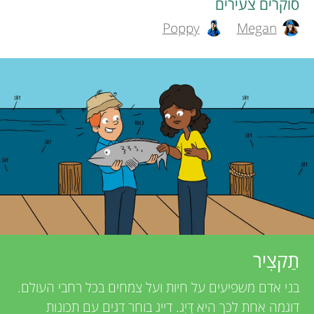
סוקרים צעירים
h
תחומים
Poppy
Megan
r
o
s
r
s
f
a
o
n
r
d
r
Y
e
תַקצִיר
o
אודות
v
בני אדם משפיעים על חיות ועל צמחים בכל רחבי העולם.
דוגמה אחת לכך היא דַּיִג. דייג בוחר דגים עם תכונות