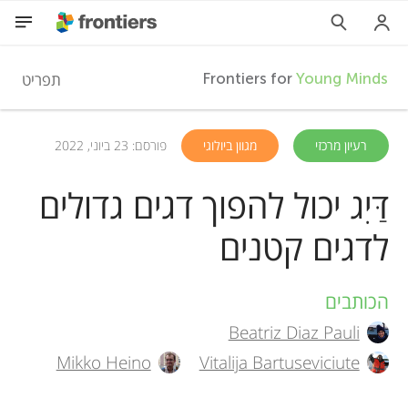
F
תפריט
Frontiers for
Young Minds
r
HE
רעיון מרכזי
מגוון ביולוגי
פורסם: 23 ביוני, 2022
מאמרים
o
דַּיִג יכול להפוך דגים גדולים
השתתפות
לדגים קטנים
n
t
הכותבים
A
Beatriz Diaz Pauli
i
u
Mikko Heino
Vitalija Bartuseviciute
t
e