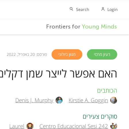
F
Frontiers for
Young Minds
r
o
רעיון מרכזי
מגוון ביולוגי
פורסם: 20 באפריל, 2022
האם אפשר לייצר שמן דקלים ב
n
t
הכותבים
A
Denis J. Murphy
Kirstie A. Goggin
u
i
t
סוקרים צעירים
e
Laurel
Centro Educacional Sesi 242