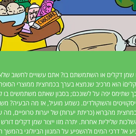
שמן דקלים או השתמשתם בו? אתם עשויים לחשוב שלא,
הסיכויים שכן. שמן דקליםi הוא מרכיב שנמצא בערך בכמחצית ממוצר
בכך שתימס יפה על לשונכם; בסבון שאתם משתמשים בו לנ
יסקוויטים והשוקולדים. נשמע מועיל, אז מה הבעיה? מש
חצית מהבֵּרוּא (כריתת יערות) של יערות טרופיים, מה ש
 השלכות שליליות אחרות. יתרה מזו ייצור שמן דקלים דורש
ע אל דרכי המים ולהשפיע על המגוון הביולוגי בהמשך ה