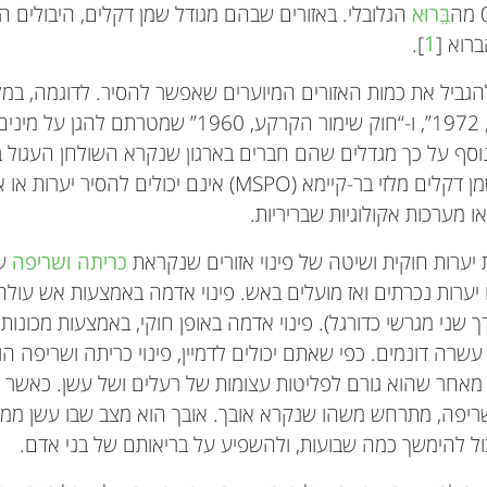
בֵּרוּא
הגלובלי. באזורים שבהם מגודל שמן דקלים, היבולים הא
].
1
גביל את כמות האזורים המיוערים שאפשר להסיר. לדוגמה, במל
“חוק ההגנה על חיי בר, 1972”, ו-“חוק שימור הקרקע, 1960” ש
וסף על כך מגדלים שהם חברים בארגון שנקרא השולחן העגול ב
(RSPO) או שמן דקלים מלזי בר-קיימא (MSPO) אינם יכולים 
ו מערכות אקולוגיות שבריריות.
יערות חוקית ושיטה של פינוי אזורים שנקראת
כריתה ושריפה
עד
יערות נכרתים ואז מועלים באש. פינוי אדמה באמצעות אש עולה
שני מגרשי כדורגל). פינוי אדמה באופן חוקי, באמצעות מכונות 
 דולר לכל עשרה דונמים. כפי שאתם יכולים לדמיין, פינוי כריתה ושריפ
מאחר שהוא גורם לפליטות עצומות של רעלים ושל עשן. כאשר אזו
ושריפה, מתרחש משהו שנקרא אובך. אובך הוא מצב שבו עשן ממ
ול להימשך כמה שבועות, ולהשפיע על בריאותם של בני אדם.