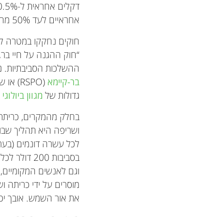
דקלים אחראית ל-0.5% מה
אחראיים לעד 50% מהברוא [
חוקים נחקקו במטרה לה
ההשלכות הסביבתיות. נ
בר-קיימא
גדולות של
מגוון ביולוגי
א
בחלק מהמקרים, כריתת 
ושריפה היא תהליך שבו 
לכל עשרה דונמים (בערך 
בסביבות 200
וגם לאנשים המקומיים, 
מוסרים על ידי כריתה 
את אור השמש. אובך יכ