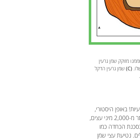
מן הדקל, והאנדוספרם (endosperm) הוא החלק שממנו מזוקק שמן גרעין
לו.
(C)
שמן גרעין הדקל
יות! באופן היסטורי,
שמן דקלים לעיתים קרובות גדל באזורים עם הרבה מינים שונים. יערות מלזיים מכילים יותר מ-2,000 מיני עצים,
 בסכנת הכחדה כמו
ים. נטיעת עצי שמן