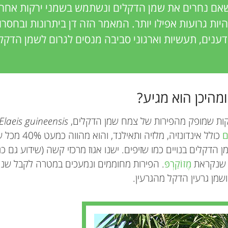
אם נחרים את שמן הדקלים ונשתמש בשמני ירקות אחרי
יות גרועות אפילו יותר. המאמר הזה דן ביתרונות ובחסרונ
דענים, תעשיות וארגוני סביבה מנסים לגרום לשמן הדקלים
מהיכן הוא מגיע?
קות שמופק מהפירות של צמח שמן הדקלים,
Elaeis guineensis
ם
כולל אינדונזיה, מ
 הדקלים בנויים כמו שזיפים. ישנו אגוז מרכזי קשה (שידוע גם כ
ת שנקראת
מֶזוֹקַרְפּ
. הפירות מחוממים ונמעכים במטרה לקבל שני ס
שמן גרעין הדקל מהגרעין.