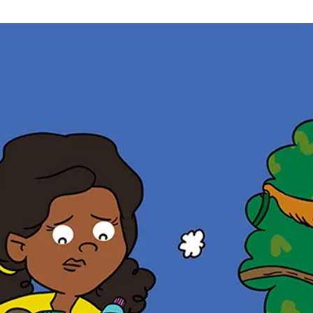
a
t
i
o
n