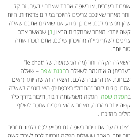
אומרות בעברית, או בשפה אחרת שאתם יודעים. זה קל
יותר מאחר שאינכם צריכים להיזכר במילים צרפתיות, היות
שהן ממש מולכם. אם כן, מדוע אנו שואלים אתכם שאלה
קשה יותר? מאחר שמחקרים הראו [
1
] שכאשר אתם
צריכים לשלוף מילה מהזיכרון שלכם, אתם תזכרו אותה
טוב יותר.
השאלה הקלה יותר (מה המשמעות של “le chat”
בעברית) היא דוגמה לשאלה ב
הבנת שפה
– שאלה
שבוחנת את ההבנה שלכם. השאלה הקשה יותר (האם
אתם יכולים לומר “החתול” בצרפתית) היא דוגמה לשאלה
ב
הפקת שפה
. הפקה משמעותה דיבור, ודיבור בדרך כלל
קשה יותר מהבנה, מאחר שהוא מכריח אתכם לשלוף
מילים מהזיכרון.
רצינו לדעת אם דיבור בשפה גם מסייע לכם ללמוד תחביר
טוב יותר. מאחר ששאלות הפקה גורמות לכם לעבוד קשה