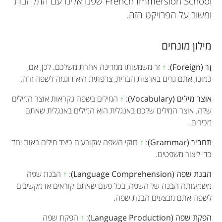
French Immersion School שפנו אלינו עם התלהבות
ומשוב על הפרויקט הזה.
מילון מונחים
זָר (Foreign)
:
↑
זר משמעותו ממדינה אחרת משלכם. לכן, אם,
כמונו, אתם גרים בארצות הברית, צרפתית היא דוגמה לשפה זרה.
אוצר מילים (Vocabulary)
:
↑
המילים בשפה נקראות אוצר המילים
שלה. אוצר המילים שלכם באנגלית הוא המילים באנגלית שאתם
מכירים.
תחביר (Grammar)
:
↑
חוקי השפה שקובעים כיצד מילים באות יחד
כדי ליצור משפטים.
הבנת שפה (Language Comprehension)
:
↑
הבנת שפה
משמעותה הבנה של השפה, בכל פעם שאתם קוראים או מקשיבים
לשפה אתם מבצעים הבנת שפה.
הפקת שפה (Language Production)
:
↑
הפקת שפה