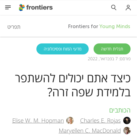
F
תפריט
Frontiers for
Young Minds
r
HE
תגלית חדשה
מדעי המוח ופסיכולוגיה
פורסם: 7 בפברואר, 2022
מאמרים
o
כיצד אתם יכולים להשתפר
השתתפות
n
בלמידת שפה זרה?
t
הכותבים
A
i
Elise W. M. Hopman
Charles E. Rojas
u
Maryellen C. MacDonald
e