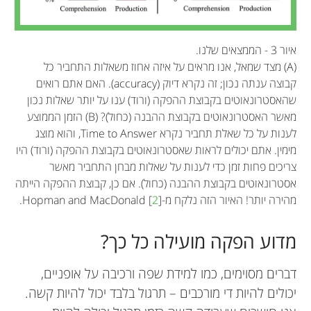
איור 3 - הממצאים שלנו.
(A) מצד שמאל, אנו מראים על איזה אחוז משאלות התחביר כל
קבוצה ענתה נכון; זה נקרא דיוק (accuracy). האם אתם רואים
שהאסטרונאוטים בקבוצת ההפקה (ורוד) ענו על יותר שאלות נכון
מאשר האסטרונאוטים בקבוצת ההבנה (כחול)? (B) הזמן הממוצע
לענות על כל שאלת תחביר נקרא
Time to Answer
, והוא מוצג
מימין. אתם יכולים לראות שאסטרונאוטים בקבוצת ההפקה (ורוד) היו
צריכים פחות זמן כדי לענות על שאלות מבחן התחביר מאשר
אסטרונאוטים בקבוצת ההבנה (כחול). אם כן, קבוצת ההפקה הייתה
מהירה יותר! האיור הזה נלקח מ-Hopman and MacDonald [
].
2
מדוע הפקה מועילה כל כך?
דברים מסוימים, כמו למידת שפה ורכיבה על אופניים,
יכולים להיות די מורכבים – תרגול בלבד יכול להיות קשה.