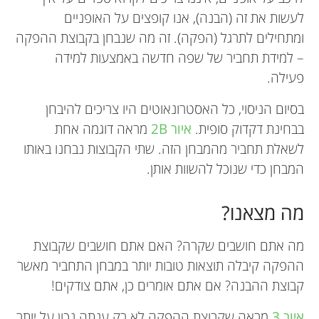
לעשות את זה (הבנה), אנו קופצים על האופניים
ומתחילים לתרגל (הפקה). זה מה שנבחן בקבוצת ההפקה
– למידת תחביר של שפה חדשה באמצעות למידה
פעילה.
בסיום הניסוי, כל האסטרונאוטים היו צריכים להיבחן
בבחינת דקדוק סופית.
איור 2B
מראה דוגמה אחת
לשאלת תחביר מהמבחן הזה. שתי הקבוצות נבחנו באותו
המבחן כדי שנוכל להשוות אותן.
מה מצאנו?
Explora Science Center
Elise W. M. Hopman
and Children’s Museum
Maryellen C. MacDonald
Charles E. Rojas
מה אתם חושבים שקרה? האם אתם חושבים שקבוצת
גיל: 8–14
ההפקה קיבלה תוצאות טובות יותר במבחן התחביר מאשר
קבוצת ההבנה? אם אתם אומרים כן, אתם צודקים!
סוקרי Explora הצעירים הם קבוצה של מדענים
איור 3
מראה שקבוצת ההפקה לא רק ענתה נכון על יותר