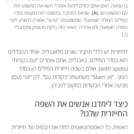
בו שגיאה, האם אתם יכולים לזהות אותה? השוו את המשפט הזה
עם המשפט שב-
(A)
. שגיאת התחביר במשפט הזה נמצאת בסדר
המילים. המילה “fumok”, שמשמעותה “צהוב”, אמורה להופיע לפני
המילה “ketok”, ולא אחריה. האיור הזה נלקח מהופמן ומקדונלד
].
2
[
לחייזרית יש כללי תחביר שונים מלאנגלית. אחד ההבדלים
הוא בסדר המילים. באנגלית, אתם אומרים “עם נקודות”
(with spots), אולם בשפה חייזרית המילים הן בסדר
הפוך. “Stam ot” משמעותו “נקודות עם”, לכן “ot” (עם)
מגיעה אחרי הנקודות במקום לפניהן.
כיצד לימדנו אנשים את השפה
החייזרית שלנו?
ראשית, כל האסטרונאוטים למדו את הבסיס של חייזרית.