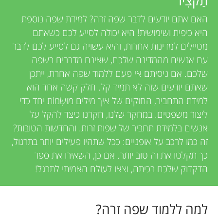
u
תַקצִיר
i
האם אתם יודעים לדבר שפה זרה? למידת שפה נוספת
n
היא כיפית ושימושית! היא יכולה לסייע לכם כשאתם
e
מטיילים למדינות אחרות, והיא עשויה גם לסייע לכם לדבר
g
w
עם אנשים מהמדינה שלכם, שאינם מדברים בשפה
שלכם. אם ניסיתם אי פעם ללמוד שפה אחרת, ייתכן
e
M
שאתם יודעים שזה לא תמיד קל. חלק קשה אחד הוא
r
למידת התחביר, החוקים של איך מילים מוּשָׂמוֹת יחד כדי
i
ליצור משפטים. במחקר שלנו, חקרנו כיצד להקל על
s
אנשים בלמידת תחביר של שפות זרות. והחדשות הטובות?
n
זה כמו לרכב על אופניים: ככל שתהיו פעילים יותר בתרגול,
כך תקלטו את זה טוב יותר. אם כן, השאירו את ספר
d
הדקדוק שלכם בכיתה, וצאו לעולם האמיתי לתרגל!
s
למה ללמוד שפה זרה?