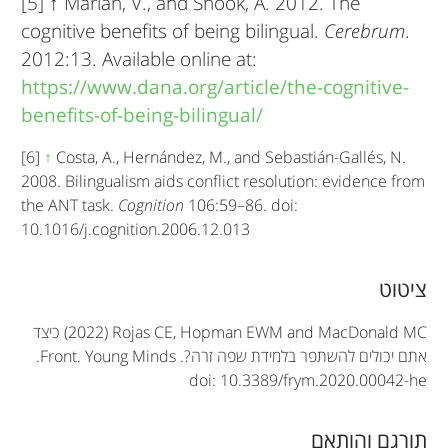
[5]
↑
Marian, V., and Shook, A. 2012. The
cognitive benefits of being bilingual.
Cerebrum
.
2012:13. Available online at:
https://www.dana.org/article/the-cognitive-
benefits-of-being-bilingual/
[6]
↑
Costa, A., Hernández, M., and Sebastián-Gallés, N.
2008. Bilingualism aids conflict resolution: evidence from
the ANT task.
Cognition
106:59–86. doi:
10.1016/j.cognition.2006.12.013
A
ציטוט
r
(2022) Rojas CE, Hopman EWM and MacDonald MC
כיצד
t
אתם יכולים להשתפר בלמידת שפה זרה?.
Front. Young Minds
.
doi: 10.3389/frym.2020.00042-he
i
c
תורגם והותאם