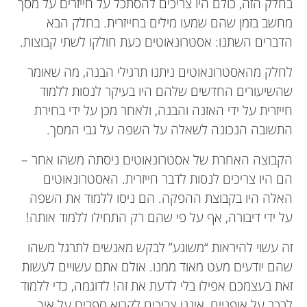
בחלק הזה, כולם היו צריכים להסתכל על חייזרים על מסך
מחשב בזמן שהם שמעו מילים בחייזרית. בחלק הבא
הדברים השתנו: אסטרונאוטים כעת חולקו לשתי קבוצות.
לחלק מהאסטרונאוטים ניתנו תרגילי הבנה, מה שאומר
שהשיעורים החדשים שלהם היו בעיקר לנסות ללמוד
חייזרית על ידי האזנה והבנה, ולאחר מכן על ידי בחירת
התשובה הנכונה לשאלה על השפה על גבי המסך.
הקבוצה האחרת של אסטרונאוטים ניסתה משהו אחר –
הם היו צריכים לנסות לדבר חייזרית. האסטרונאוטים
האלה היו בקבוצת ההפקה. הם ניסו ללמוד את השפה
על ידי דיבורה, אף על פי שהם רק התחילו ללמוד אותה!
זה עשוי להיראות “משוגע” לבקש מאנשים לתרגל משהו
שהם יודעים מעט מאוד ממנו. אולם אתם עשויים לעשות
זאת בעצמכם אפילו בלי לדעת את זה! לדוגמה, כדי ללמוד
לרכב על אופניים, איננו צריכים לקרוא ספרים על איך