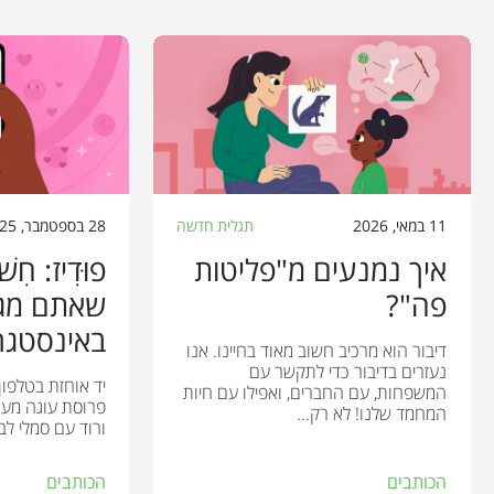
11 במאי, 2026
תגלית חדשה
28 בספטמבר, 2025
איך נמנעים מ"פליטות
פוּדִיז: חִש
פה"?
שאתם מגי
באינסטגר
דיבור הוא מרכיב חשוב מאוד בחיינו. אנו
נעזרים בדיבור כדי לתקשר עם
יד אוחזת בטלפון
המשפחות, עם החברים, ואפילו עם חיות
פרוסת עוגה מעו
המחמד שלנו! לא רק...
ורוד עם סמלי לב
הכותבים
הכותבים