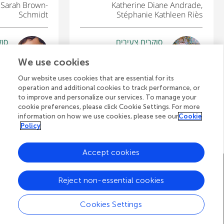
 Sarah Brown-
Katherine Diane Andrade,
Schmidt
Stéphanie Kathleen Riès
סוקרים צעירים
סוק
di
eza
Riddhish
Tristan
We use cookies
גיל: 13
גיל: 12
גיל: 
גיל: 
Our website uses cookies that are essential for its
operation and additional cookies to track performance, or
to improve and personalize our services. To manage your
cookie preferences, please click Cookie Settings. For more
לצפייה בכל המאמרים
information on how we use cookies, please see our
Cookie
Policy
Accept cookies
A
דף הבית של Frontiers
בלוג
צרו קשר
Reject non-essential cookies
d
d
© 2026 Frontiers Media S.A.
Cookies Settings
All Rights Reserved
Privacy policy
|
Terms and conditions