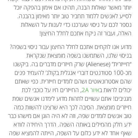
יותר מאשר שאלות הבנה, תהינו אם אימון בהפקה יוכל
לסייע לאנשים ללמוד תחביר טוב יותר מאימון בהבנה.
נספר לכם על ניסוי שערכנו כדי לענות על השאלות
האלה, ועבור זה ניקח אתכם לחלל החיצון!
מדוע אנו לוקחים אתכם לחלל החיצון עבור ניסוי בשפה?
בניסוי שלנו, השתמשנו בשפה מומצאת שנקראת
“חיייזרית” (Alienese) שרק חייזרים מדברים בה. ביקשנו
מכ-100 סטודנטים דוברי אנגלית בקולג’ להעמיד פנים
שהם אסטרונאוטים ושהם לומדים חייזרית. כפי שאתם
יכולים לראות ב
איור 2A
, החייזרים חיו על כוכבי לכת
מגניבים! אתם עשויים לתהות מדוע לימדנו אנשים שפת
חייזרים מומצאת. הסיבה לכך היא שרצינו להשוות כמה
טוב אנשים לומדים שפה, וזה לא היה הוגן אם מישהו כבר
ידע חלק מהמילים באותה השפה. הדרך היחידה לוודא
שאף אחד לא ידע כלום על השפה, הייתה להמציא שפה