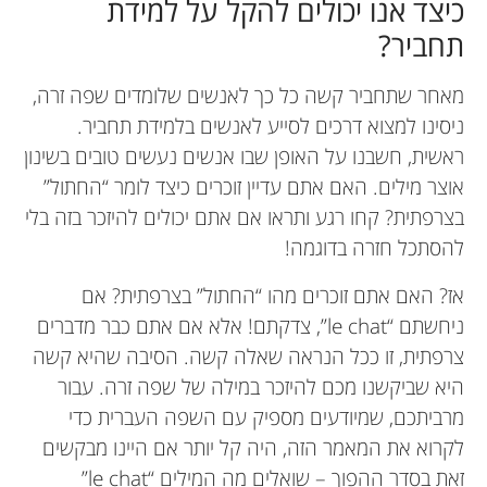
כיצד אנו יכולים להקל על למידת
תחביר?
מאחר שתחביר קשה כל כך לאנשים שלומדים שפה זרה,
ניסינו למצוא דרכים לסייע לאנשים בלמידת תחביר.
ראשית, חשבנו על האופן שבו אנשים נעשים טובים בשינון
אוצר מילים. האם אתם עדיין זוכרים כיצד לומר “החתול”
בצרפתית? קחו רגע ותראו אם אתם יכולים להיזכר בזה בלי
להסתכל חזרה בדוגמה!
אז? האם אתם זוכרים מהו “החתול” בצרפתית? אם
ניחשתם “le chat”, צדקתם! אלא אם אתם כבר מדברים
צרפתית, זו ככל הנראה שאלה קשה. הסיבה שהיא קשה
היא שביקשנו מכם להיזכר במילה של שפה זרה. עבור
מרביתכם, שמיודעים מספיק עם השפה העברית כדי
לקרוא את המאמר הזה, היה קל יותר אם היינו מבקשים
זאת בסדר ההפוך – שואלים מה המילים “le chat”