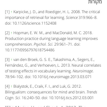
מקורות
[1]
↑
Karpicke, J. D., and Roediger, H. L. 2008. The critical
importance of retrieval for learning.
Science
319:966–8.
doi: 10.1126/science.1152408
[2]
↑
Hopman, E. W. M., and MacDonald, M. C. 2018.
Production practice during language learning improves
comprehension.
Psychol. Sci.
29:961–71. doi:
10.1177/0956797618754486
[3]
↑
van den Broek, G. S. E., Takashima, A., Segers, E.,
Fernández, G., and Verhoeven, L. 2013. Neural correlates
of testing effects in vocabulary learning.
Neuroimage
.
78:94–102. doi: 10.1016/j.neuroimage.2013.03.071
[4]
↑
Bialystok, E., Craik, F. I., and Luk, G. 2012.
Bilingualism: consequences for mind and brain.
Trends
Cogn. Sci.
16:240–50. doi: 10.1016/j.tics.2012.03.001