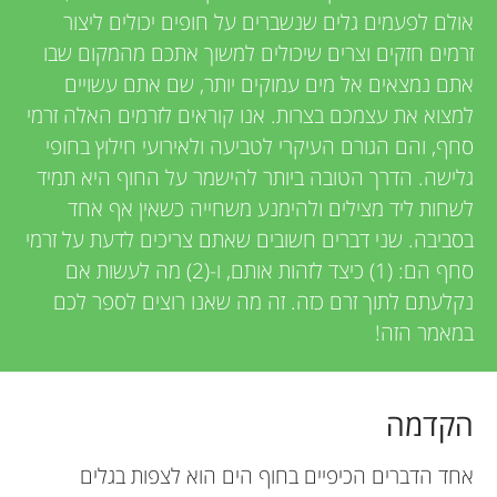
u
אולם לפעמים גלים שנשברים על חופים יכולים ליצור
i
זרמים חזקים וצרים שיכולים למשוך אתכם מהמקום שבו
n
e
אתם נמצאים אל מים עמוקים יותר, שם אתם עשויים
למצוא את עצמכם בצרות. אנו קוראים לזרמים האלה זרמי
g
w
סחף, והם הגורם העיקרי לטביעה ולאירועי חילוץ בחופי
e
גלישה. הדרך הטובה ביותר להישמר על החוף היא תמיד
M
לשחות ליד מצילים ולהימנע משחייה כשאין אף אחד
r
בסביבה. שני דברים חשובים שאתם צריכים לדעת על זרמי
i
s
סחף הם: (1) כיצד לזהות אותם, ו-(2) מה לעשות אם
נקלעתם לתוך זרם כזה. זה מה שאנו רוצים לספר לכם
n
במאמר הזה!
d
הקדמה
s
אחד הדברים הכיפיים בחוף הים הוא לצפות בגלים