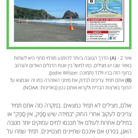
איור 2 -
(A)
הדרך הטובה ביותר להימנע מזרמי סחף היא לשחות
באזור שבו יש מצילים, כמו למשל בין זוגות הדגלים האדום והצהוב
בחוף הזה בניו-זילנד (תמונה: Jodie Wilson).
(B)
אתם תמיד צריכים לבדוק את סימני האזהרה כמו זה שנמצא על
החוף בארצות הברית ולקרוא אותם נכון (באדיבות: NOAA).
אולם, מצילים לא תמיד נמצאים. במקרה כזה אתם תמיד
צריכים לעקוב אחרי החוק “במידה שיש סָפֵק, אין סָפֵק” או
במילים אחרות לעולם אל תכנסו למים עמוקים יותר מגובה
האגן, בפרט אם אינכם שחיינים מצטיינים. תמיד שמרו על