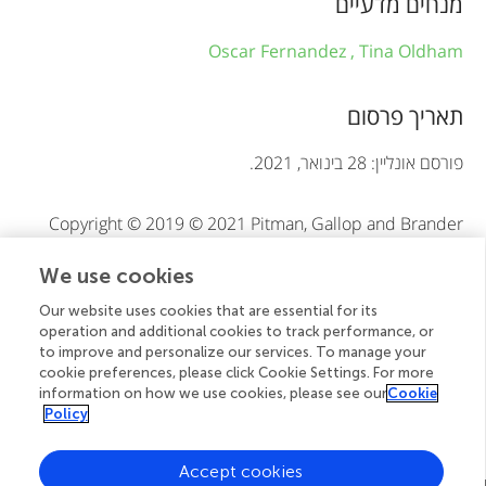
מנחים מדעיים
m
Oscar Fernandez ,
Tina Oldham
a
t
תאריך פרסום
i
פורסם אונליין: 28 בינואר, 2021.
o
Copyright © 2019 © 2021 Pitman, Gallop and Brander
n
We use cookies
זהו מאמר בגישה פתוחה שמופץ תחת תנאי רישיון
Creative
Commons Attribution (CC BY)
. השימוש, ההפצה או
Our website uses cookies that are essential for its
operation and additional cookies to track performance, or
ההעתקה מותרים לשימוש בפורומים אחרים ובלבד שיינתן קרדיט
to improve and personalize our services. To manage your
למחבר(ים) המקוריים ולבעל(י) זכויות היוצרים, ושהפרסום המקורי
cookie preferences, please click Cookie Settings. For more
בעיתון זה מצוטט בהתאם למקובל באקדמיה. השימוש, ההפצה או
information on how we use cookies, please see our
Cookie
ההעתקה אינם מותרים אם הם אינם עומדים בתנאים אלה.
Policy
Accept cookies