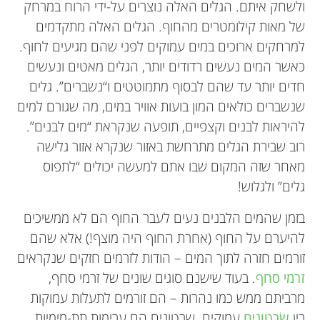
ולשחק איתם. הגלים האלה נוצרים על-ידי הרוח במרחק
של מאות קילומטרים מהחוף. הגלים האלה מתקדמים
למרחקים ארוכים במים עמוקים לפני שהם מגיעים לחוף.
כאשר המים נעשים רדודים יותר, הגלים מאטים ונעשים
חדים יותר עד שהם לבסוף מתמוטטים ו“נשברים”. גלים
שנשברים כולאים המון בועות אוויר במים, מה שגורם למים
להיראות לבנים וקצפיים, תופעה שנקראת “מים לבנים”.
רוב שבירת הגלים מתרחשת באזור שנקרא אזור גלישה
מאחר שזה המקום שבו אתם למעשה יכולים “לתפוס
גלים” ולגלוש!
בזמן שהמים הלבנים נעים לעבר החוף הם לא ממשיכים
להיערם על החוף (אחרת החוף היה מוצף!) אלא שהם
זורמים חזרה לתוך המים – הודות לזרמים חזקים שנקראים
זרמי סחף
. בעוד שישנם סוגים שונים של זרמי סחף,
מרביתם ממש כמו נהרות – הם זורמים לתעלות עמוקות
בין
שׂרטונים
עמוקים. שרטונים הם ערימות תת-מימיות