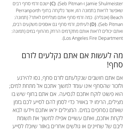
Jamie Shulmeister ו-Seb Pitman).
(C)
ישנם זרמי סחף רבים
שאפשר לראות בתמונה הזו, אשר נלקחה בחוף Perranporth
Beach (אנגליה). כמה זרמי סחף אתם מצליחים לאתר? (תמונה:
Seb Pitman).
(D)
לעיתים, זרמי סחף גם אוספים משקעים רבים,
ואתם יכולים לראות אותם מתקדמים הרחק מהחוף במים (תמונה:
Los Angeles Fire Department).
מה לעשות אם אתם נקלעים לזרם
סחף!
אם אתם חושבים שנקלעתם לזרם סחף, נסו להירגע
ולזכור שהסחף אינו עומד למשוך אתכם אל מתחת למים;
הוא פשוט לוקח אתכם לנסיעה. אם אתם בחוף שיש בו
מצילים, הרימו יד באוויר כדי לסמן להם לסייע לכם בזמן
שאתם נסחפים במים. המצילים יראו אתכם ויידעו לבוא
לקחת אתכם, ואתם עשויים אפילו למשוך את תשומת
ליבם של שחיינים או גולשים אחרים באזור שיוכלו לסייע