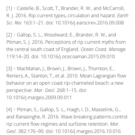
[1]
↑
Castelle, B., Scott, T., Brander, R. W., and McCarroll,
R. J. 2016. Rip current types, circulation and hazard.
Earth
Sci. Rev.
163:1–21. doi: 10.1016/j.earscirev.2016.09.008
[2]
↑
Gallop, S. L., Woodward, E., Brander, R. W., and
Pitman, S. J. 2016. Perceptions of rip current myths from
the central south coast of England.
Ocean Coast. Manage.
119:14–20. doi: 10.1016/j.ocecoaman.2015.09.010
[3]
↑
MacMahan, J., Brown, J., Brown, J., Thornton, E.,
Reniers, A., Stanton, T., et al. 2010. Mean Lagrangian flow
behavior on an open coast rip-channeled beach: a new
perspective.
Mar. Geol.
268:1–15. doi:
10.1016/j.margeo.2009.09.011
[4]
↑
Pitman, S., Gallop, S. L., Haigh, I. D., Masselink, G.,
and Ranasinghe, R. 2016. Wave breaking patterns control
rip current flow regimes and surfzone retention.
Mar.
Geol.
382:176–90. doi: 10.1016/j.margeo.2016.10.016