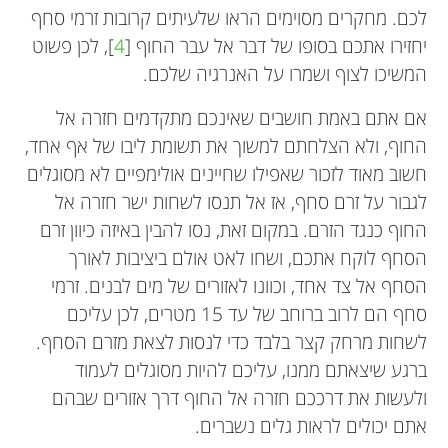
לכם. מחקרים מסוימים הראו שלעיתים קרובות זרמי סחף
יחזירו אתכם בסופו של דבר אל עבר החוף [
4
], לכן פשוט
המשיכו לצוף ושמרו על האנרגיה שלכם.
אם אתם באמת חושבים שאינכם מתקדמים חזרה אל
החוף, ולא הצלחתם למשוך את תשומת ליבו של אף אחד,
חשוב מאוד לזכור שאפילו שחיינים אולימפיים לא מסוגלים
לגבור על זרם סחף, אז אל תנסו לשחות ישר חזרה אל
החוף כנגד הזרם. במקום זאת, נסו להבין באיזה כיוון זרם
הסחף לוקח אתכם, ושחו לאט אולם ביציבות לאורך
הסחף אל צד אחד, וכוונו לאזורים של מים לבנים. זרמי
סחף הם לרוב ברוחב של עד 15 מטרים, לכן עליכם
לשחות מרחק קצר בלבד כדי לנסות לצאת מזרם הסחף.
ברגע שיצאתם ממנו, עליכם להיות מסוגלים לעמוד
ולעשות את דרככם חזרה אל החוף דרך אזורים שבהם
אתם יכולים לראות גלים נשברים.