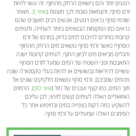
מרצה בכירה באוניברסיטת וואיקאטו, טאוּרַנְגָה,
בצורה טובה יותר את זרמי הסחף בחופי גלישה בצפון
Shiba Inu ששמו Cody. הוא אוהב לחייך ויודע לבצע
להבין את התנהגותם של באי החופים בכל מה שקשור
רגועים יותר והם נישאים הרחק מהחוף. זה עשוי להיות
המדינה.
ניו-זילנד.
לסכנות בחופים, ולשפר אותה.
כמה טריקים. כשאגדל אני רוצה לעסוק בתחום
זרם סחף, ודוגמאות טובות לכך מוצגות ב
איור 3
. מאחר
*
הרפואי, אולי כטכנאי של קרני רנטגן.
sebastian.pitman@canterbury.ac.nz
שזרמי סחף נראים רגועים, אנשים רבים חושבים שהם
נראים כמו המקומות הבטוחים ביותר לשחייה, ולעיתים
קרובות בוחרים להיכנס למים בדיוק במרכזו של זרם
הסחף! כאשר זרמי סחף נושאים מים הרחק מהחוף
והגלים מביאים מים לכיוון החוף, לעיתים קרובות ישנה
התאבכוּת ופני השטח של המים שמעל לזרם הסחף
עשויים להיראות גבשושיים או להיות בעלי טקסטורה שונה
מהמים שסביבם. זרמי סחף נושאים חלקיקים שונים אל
תוך המים, כמו קצף ועננים של חול (
איור 3D
). הרמזים
הוויזואליים האלה לעיתים קשים לזיהוי, לכן עליכם
להשקיע כמה דקות בצפייה במים ובחיפוש אחר כל
הסימנים האלה שמעידים על זרמי סחף.