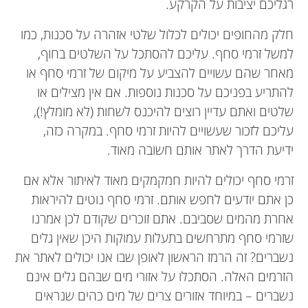
רגליכם יציבות על הקרקע.
חלק מהחופים יכולים לכלול שלטי אזהרה על סכנות, כמו
למשל זרמי סחף. עליכם להסתכל על השלטים בחוף,
מאחר שהם עשויים להצביע על מיקום של זרמי סחף או
להתריע בפניכם על סכנות נוספות. אם אין מצילים או
שלטים ואתם עדיין רוצים להיכנס לשחות (לא מומלץ!),
Noah
Sebastian J. Pitman
עליכם לזכור שעשויים להיות זרמי סחף. במקרה כזה,
גיל: 13
Robert W. Brander
Shari L. Gallop
ידיעת הדרך לאתר אותם חשובה מאוד.
Nicolas
זרמי סחף יכולים להיות חמקמקים מאוד לאיתור אלא אם
גיל: 8
כן אתם יודעים לחפש אותם. זרמי סחף נוטים להיראות
קוראים לי נוח. אני נהנה למצוא צדפות ולצלול עם
אני מרצה באוניברסיטת קאנטברי בניו-זילנד. המחקר
אחרת מהמים שסביבם. אתם זוכרים שקודם לכן אמרנו
שלי מתמקד במדידת זרמי סחף בשילוב של שיטות
אני ביולוגית ימית. מטרת המחקר שלי היא להבין את
שנורקל יחד עם המשפחה שלי. הנושא האהוב עליי
אני גיאוֹמוֹרפוֹלוֹג של החופים (אדם שחוקר כיצד חופים
שזרמי סחף מתרחשים בתעלות עמוקות היכן שאין גלים
בבית הספר הוא מדע. שלושת האחים שלי ואני
שונות, כולל ניסויי שטח ושימוש במצלמות וידאו כדי
משתנים) ומדען של בטיחות ימית מ-UNSW, סידני.
הקשרים שבין הים לבין החוף, בסקאלות שונות של זמן
נשברים? זה הרמז הראשון לאופן שבו אנו יכולים לאתר את
היי, קוראים לי ניקולס ואני בן 8. נולדתי באנגליה אולם
ומרחב. ערכתי מחקר נרחב על אזורי גלישה,
אוהבים לשחק משחקי וידאו יחד. אני נהנה ממזג אוויר
המחקר שלי מתמקד באפיון פיזי של סכנות בחופים כמו
להסריט את זרמי הסחף. כיום אני עובד באופן צמוד עם
הזרמים האלה. הסתכלו על אזורי מים שבהם גלים אינם
עברתי למדריד כשהייתי בן שנה וכיום אני גר בווינה,
זרמי סחף, והכלת שיטות של מדעי החברה במטרה
סירקולציה של זרמי סחף והשלכות על בטיחות. אני
קר הכי מכולם, ואני אוהב לטייל בהרים. יש לנו כלב
האיגוד לגלישה מצילת חיים בניו זילנד במטרה לחזות
נשברים – במיוחד אזורים צרים של מים כהים שנראים
אוסטריה. לכן אני מדבר אנגלית, ספרדית וגרמנית.