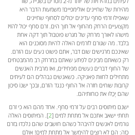
לעיתים במהירויות של יותר מ-2 מטרים בשנייה, שזו
מהירות של שחיינים אולימפיים! משמעות הדבר היא
שאפילו זרמי סחף עדינים יכולים לסחוף שחיינים
מקצועיים הרחק מהחוף אל תוך הים. זרם סחף יכול להזיז
מישהו לאורך מרחק של מגרש פוטבול תוך דקה אחת
בלבד. מה שגורם לזרמים האלה להיות מסוכנים הוא
שאינכם מרגישים שום דבר, אתם פשוט נעים עם הזרם.
רק כשאתם מבינים לפתע שאתם במרחק רב מהמבטחים
של החוף דברים נעשים מפחידים, ואז מרבית האנשים
מתחילים לחוות פאניקה. כשאנשים נבהלים הם לעיתים
קרובות שוחים חזרה אל החוף כנגד הזרם, ובכך ישנוֹ סיכון
שהם יְכַלּוּ את כוחותיהם.
ישנם מיתוסים רבים על זרמי סחף. אחד מהם הוא כי זרם
תחתי ישאב אתכם אל מתחת למים [
2
]. המיתוסים האלה
גורמים לאנשים להיבהל כשהם חושבים שהם נלכדו בזרם
כזה: הם לא רוצים להימשך אל מתחת למים! אולם