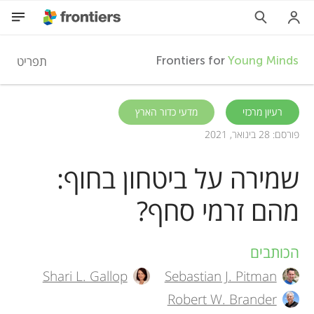
F
תפריט
Frontiers for
Young Minds
r
HE
רעיון מרכזי
מדעי כדור הארץ
פורסם: 28 בינואר, 2021
מאמרים
o
שמירה על ביטחון בחוף:
השתתפות
n
מהם זרמי סחף?
t
הכותבים
A
i
Shari L. Gallop
Sebastian J. Pitman
u
Robert W. Brander
e