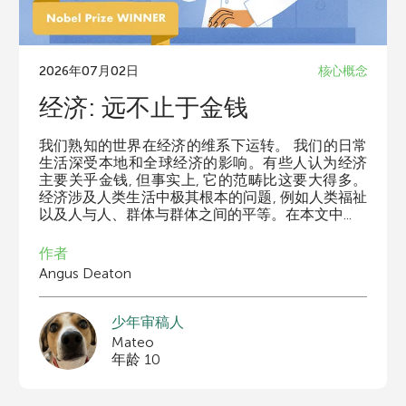
栏目
r
2026年07月02日
核心概念
s
经济: 远不止于金钱
f
我们熟知的世界在经济的维系下运转。 我们的日常
生活深受本地和全球经济的影响。有些人认为经济
主要关乎金钱, 但事实上, 它的范畴比这要大得多。
o
经济涉及人类生活中极其根本的问题, 例如人类福祉
以及人与人、群体与群体之间的平等。在本文中...
r
作者
Angus Deaton
Y
少年审稿人
Mateo
o
年龄 10
关于我们