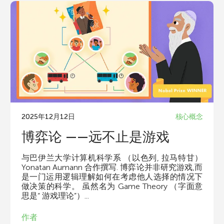
u
n
g
M
i
2025年12月12日
核心概念
博弈论 ——远不止是游戏
n
与巴伊兰大学计算机科学系 （以色列, 拉马特甘）
d
Yonatan Aumann 合作撰写. 博弈论并非研究游戏,而
是一门运用逻辑理解如何在考虑他人选择的情况下
做决策的科学。 虽然名为 Game Theory （字面意
s
思是“ 游戏理论”）...
作者