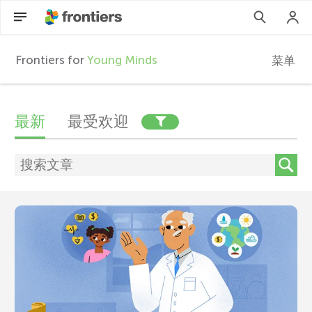
Frontiers for
Young Minds
菜单
F
r
文
ZH
最新
最受欢迎
章
文章
o
参与进来
n
t
i
e