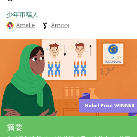
u
栏目
r
t
少年审稿人
Amelie
Amitoj
h
s
o
f
r
o
s
a
r
n
Y
d
o
r
关于我们
摘要
e