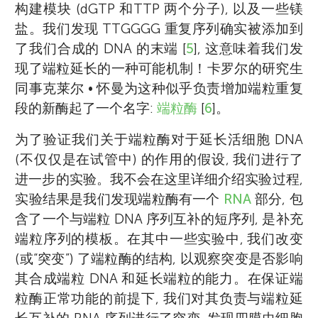
构建模块 (dGTP 和TTP 两个分子), 以及一些镁
克本成为加州大学伯克利分校的分子生物学助
盐。我们发现 TTGGGG 重复序列确实被添加到
理教授, 在那里她继续研究四膜虫的端粒。
我热爱科学, 在学校学习物理、化学和生物
了我们合成的 DNA 的末端 [
5
], 这意味着我们发
1985 年, 布莱克本教授和她的学生卡罗尔 • 格
学。 但是, 我必须承认我对演戏也很有热情。
我叫 Amitoj, 现在读九年级。我在学校最喜欢
现了端粒延长的一种可能机制！卡罗尔的研究生
雷德一起发现了负责将端粒末端添加到线性染
我喜欢画画, 空闲时间练习柔道。每当我和父
的科目是科学。 我在学校乐队演奏萨克斯, 喜
同事克莱尔 • 怀曼为这种似乎负责增加端粒重复
色体上的酶, 后来被命名为端粒酶。由于这些
母出国时, 我总会兴高采烈, 因为我对新的文化
欢旅行、摄影、烹饪、尝试新的食物, 也喜欢
段的新酶起了一个名字:
端粒酶
[
6
]。
发现, 布莱克本教授与卡罗尔 • 格莱德尔和另
和风景充满好奇！ 我最喜欢那些喜剧、动作
打篮球、读书和拼单词。等我长大后, 我想进
一位端粒研究合作者杰克 • 绍斯塔克被授予
和恐怖类的书籍, 最近我还喜欢上了漫画。我
入医疗领域。
为了验证我们关于端粒酶对于延长活细胞 DNA
2009 年诺贝尔生理学或医学奖。1990 年, 布
十分喜欢审阅有趣的科学文章！
(不仅仅是在试管中) 的作用的假设, 我们进行了
莱克本教授离开伯克利, 在加州大学旧金山分
进一步的实验。我不会在这里详细介绍实验过程,
校担任教授, 继续研究端粒。她和心理学研究
实验结果是我们发现端粒酶有一个
RNA
部分, 包
员艾丽莎 • 伊帕尔一起研究了端粒和慢性压力
含了一个与端粒 DNA 序列互补的短序列, 是补充
之间的关系。她们的第一项研究引出了一系列
端粒序列的模板。在其中一些实验中, 我们改变
将端粒长度与人类健康以各种方式联系起来的
(或“突变”) 了端粒酶的结构, 以观察突变是否影响
研究。这项长期合作的记录于2017年发表在一
其合成端粒 DNA 和延长端粒的能力。在保证端
本名为《端粒效应: 活得更年轻、更健康、更
粒酶正常功能的前提下, 我们对其负责与端粒延
长寿的革命性方法》的科普书中。 在她的职