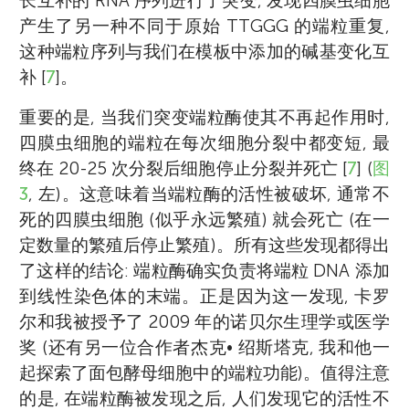
长互补的 RNA 序列进行了突变, 发现四膜虫细胞
业生涯中, 布莱克本获得了许多奖项, 包括 NAS
产生了另一种不同于原始 TTGGG 的端粒重复,
分子生物学奖 (1990 年)、澳大利亚奖(1998
这种端粒序列与我们在模板中添加的碱基变化互
年)、哈维奖 (1999 年)、迪克森奖 (2000
补 [
7
]。
年)、ASCB 公共服务奖 (2004 年)、欧莱雅联
合国教科文组织杰出女科学家奖 (2008 年)、
重要的是, 当我们突变端粒酶使其不再起作用时,
诺贝尔生理学或医学奖 (2009 年) 和 AIC 金奖
四膜虫细胞的端粒在每次细胞分裂中都变短, 最
(2012 年)。 *
Elizabeth.Blackburn@ucsf.edu
终在 20-25 次分裂后细胞停止分裂并死亡 [
7
] (
图
3
, 左)。这意味着当端粒酶的活性被破坏, 通常不
死的四膜虫细胞 (似乎永远繁殖) 就会死亡 (在一
定数量的繁殖后停止繁殖)。所有这些发现都得出
了这样的结论: 端粒酶确实负责将端粒 DNA 添加
到线性染色体的末端。正是因为这一发现, 卡罗
尔和我被授予了 2009 年的诺贝尔生理学或医学
奖 (还有另一位合作者杰克• 绍斯塔克, 我和他一
起探索了面包酵母细胞中的端粒功能)。值得注意
的是, 在端粒酶被发现之后, 人们发现它的活性不