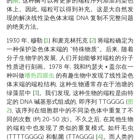
的
酶
, 这种酶可以将更多的端粒序列添加到染色
体上。因此, 端粒可以得到补充。这是大自然发
现的解决线性染色体末端 DNA 复制不完整问题
的绝美方法。
1930 年, 穆勒 [
1
] 和麦克林托克 [
2
] 将端粒确定为
一种保护染色体末端的 “特殊物质”。后来, 随着
分子生物学的发展, 人们开始能够对端粒的分子
性质进行刻画。1978 年, 我和约瑟夫 • 盖尔在一
种叫做
嗜热四膜虫
的有趣生物中发现了线性染色
体末端的端粒结构, 这种生物通常存在于池塘的
绿藻层中 [
3
]。我们发现, 这种生物的端粒是由特
定的 DNA 碱基形式组成的, 即序列 TTGGGG (
图
2
), 该序列在细胞群中的不同染色体中重复了不
同的次数 (约 20-50 次)。不久之后, 在其他生物
的端粒中也发现了类似的重复模式, 如纤毛虫
(TTTTGGGG) 和黏菌 (TTAGGG) [
4
]。而人类的