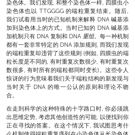
染色体。我们发现, 和整个染色体一样, 四膜虫小
染色体也以 TTGGGG 的端粒重复结束。随后,
我们试着用当时的已知机制来解释 DNA 碱基添
加到染色体上的方式。当时已知的 DNA 碱基添
加机制只有 DNA 复制和 DNA
重组
。每一种机制
都有一套非常特定的 DNA 添加规则, 而我们发现
的端粒重复却违背了这些规则 (例如, 四膜虫的端
粒长度是不同的, 有时重复次数很少, 有时重复次
数很多, 有时所有的端粒都同时变长)。这些令人
惊讶的行为意味着我们关于端粒结构的新发现与
当时关于 DNA 的唯一公认的原则和理论不吻
合。
在走到科学的这种特殊的十字路口时, 你必须跳
Elizabeth Blackburn
出思维定势, 考虑其他创造性的可能, 以便找到你
正在寻找的答案。在这个情况下, 我试图思考什
么机制使得端粒重复序列在小染色体从长染色体