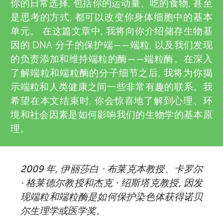
u
你的日常选择, 包括你的运动量、吃的食物, 甚至
v
是思考的方式, 都可以改变你身体细胞中的基本
n
单元。 在这篇文章中, 我将向你介绍储存生物基
i
因的 DNA 分子的保护端——端粒, 以及我们发现
g
e
的负责添加和维持端粒的酶——端粒酶。在深入
了解端粒和端粒酶的分子细节之后, 我将为你揭
w
M
示端粒和人类健康之间一些非常有趣的联系。我
e
希望在本文结束时, 你会惊喜地了解到心理、环
i
境和社会因素是如何影响我们的生物学的基本原
r
理。
n
s
d
2009 年, 伊丽莎白 ⋅ 布莱克本教授、卡罗尔
⋅ 格莱德尔教授和杰克 ⋅ 绍斯塔克教授, 因发
s
现端粒和端粒酶是如何保护染色体获得诺贝
尔生理学或医学奖。