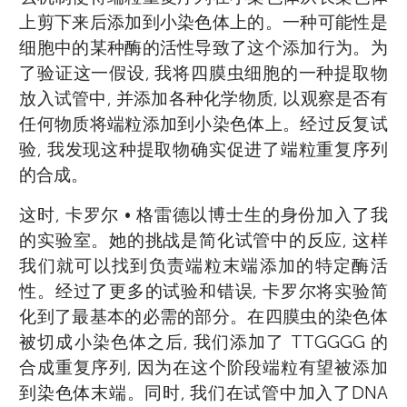
上剪下来后添加到小染色体上的。一种可能性是
细胞中的某种酶的活性导致了这个添加行为。为
伊丽莎白 • 布莱克本教授, 1948 年出生于澳大
了验证这一假设, 我将四膜虫细胞的一种提取物
利亚塔斯马尼亚州的一个小城。她儿时是个非
放入试管中, 并添加各种化学物质, 以观察是否有
常好奇的孩子, 喜欢动物, 很小的时候就被生物
任何物质将端粒添加到小染色体上。经过反复试
学吸引。20 世纪 70 年代, 布莱克本在澳大利
验, 我发现这种提取物确实促进了端粒重复序列
亚墨尔本大学学习, 并获得了生物化学学士和
的合成。
硕士学位。随后, 她继续在英国剑桥大学攻读
这时, 卡罗尔 • 格雷德以博士生的身份加入了我
分子生物学博士学位, 在那里她使用 DNA 测序
的实验室。她的挑战是简化试管中的反应, 这样
来研究特定噬菌体的核酸组成。1975 年, 在获
我们就可以找到负责端粒末端添加的特定酶活
得分子生物学博士学位后, 她开始在美国耶鲁
性。经过了更多的试验和错误, 卡罗尔将实验简
大学约瑟夫 • 加尔教授的实验室进行博士后研
化到了最基本的必需的部分。在四膜虫的染色体
究。在那里, 她研究了四膜虫的染色体, 这种生
Amelie
年龄 14
被切成小染色体之后, 我们添加了 TTGGGG 的
物通常被称为池塘浮渣。她发现, 四膜虫的端
Amitoj
年龄 14
合成重复序列, 因为在这个阶段端粒有望被添加
粒由短而重复的核苷酸胸腺嘧啶和鸟嘌呤组
到染色体末端。同时, 我们在试管中加入了DNA
成, 以 TTGGGG 的形式存在。1978 年, 布莱