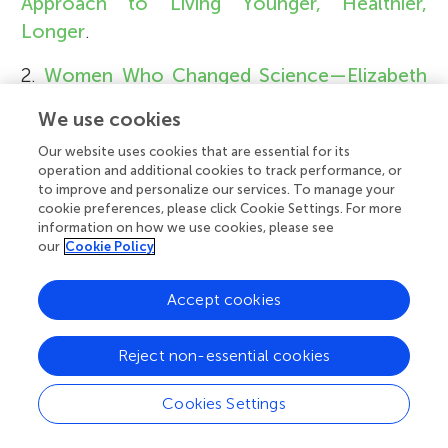
Approach to Living Younger, Healthier,
Longer
.
2.
Women Who Changed Science—Elizabeth
Blackburn
.
We use cookies
3.
Elizabeth Blackburn on the telomere effect
Our website uses cookies that are essential for its
operation and additional cookies to track performance, or
—The Guardian
.
to improve and personalize our services. To manage your
cookie preferences, please click Cookie Settings. For more
information on how we use cookies, please see
术语表
our
Cookie Policy
染色体 (Chromosome)
:
↑
细胞内紧紧挤在一起的 DNA
Accept cookies
结构。
DNA
:
↑
携带关于生物外观和功能信息的分子。
Reject non-essential cookies
真核生物 (Eukaryotes)
:
↑
细胞中含有细胞核的生物。
Cookies Settings
原核生物 (Prokaryotes)
:
↑
细胞中不含有细胞核的生物。