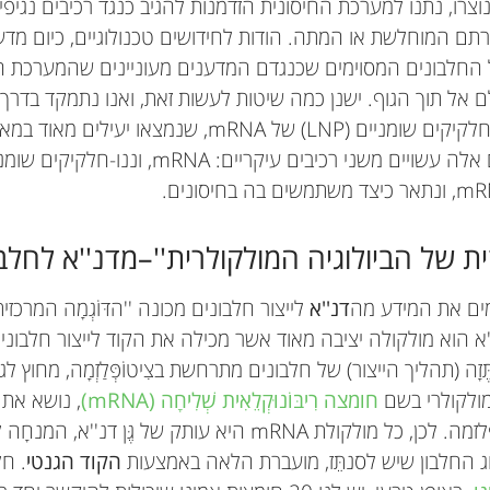
רו, נתנו למערכת החיסונית הזדמנות להגיב כנגד רכיבים נגיפיים
רתם המוחלשת או המתה. הודות לחידושים טכנולוגיים, כיום מדעני
החלבונים המסוימים שכנגדם המדענים מעוניינים שהמערכת החיס
 אל תוך הגוף. ישנן כמה שיטות לעשות זאת, ואנו נתמקד בדרך
משתמשים בחיסוני נָנוֹ-חלקיקים שומניים (LNP) של mRNA, 
]. חיסונים אלה עשויים משני רכיבים עיקריים:
כזית של הביולוגיה המולקולרית''–מדנ''א לחלבו
ים את המידע מה
דנ''א
לייצור חלבונים מכונה ''הדּוֹגְמָה המרכזי
'א הוא מולקולה יציבה מאוד אשר מכילה את הקוד לייצור חלבוני
תֶּזָה (תהליך הייצור) של חלבונים מתרחשת בצִיטוֹפְּלַזְמָה, מחוץ 
מולקולרי בשם
חומצה רִיבּוֹנוּקְלֵאִית שְׁלִיחָה (mRNA)
, נושא את 
Lior Stotsky-Oterin
אל הריבוזומים שבציטופלזמה. לכן, כל מולקולת mRNA היא עותק של
Dan Peer
Edo Kon
Inbal Hazan-Halevy
ג החלבון שיש לסנתֵּז, מועברת הלאה באמצעות
הקוד הגנטי
. ח
אני תלמידת דוקטורט במעבדה של דן פאר לננו-רפואה מ
דר׳ עידו קון השלים את לימודי הדוקטורט שלו באוניברסיט
פרופ' דן פאר הוא ראש המעבדה לננו-רפואה מדויקת בא