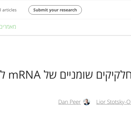
M
מאמרים
a
i
n
n
a
v
Dan Peer
Lior Stotsky-O
i
g