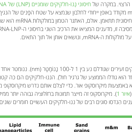
 הרצוי. במקרה של
חיסוני נָנוֹ-חלקיקים שומניים (LNP) של mRNA
mRNA-LNP), ה-mRNA מקודד באופן ייחודי לחלבון שנמצא על שטח הפָּנים של ה
מעוניינים שהמערכת החיסונית ת
 ונושאים אותן אל תוך התאים.
הם חלקיקים זעירים שגודלם נע בין 1 ל-100 נָנוֹ
 הוא גודלו הממוצע של גרגיר חול). הננו-חלקיקים הם כה קטנ
לא באמצעות מיקרוסקופ אור. כדי לצלם אותם נדרש מיקרוסקופ
איור 1
). מיקרוסקופ זה מייצר תמונות ברזוֹלוּציה גבוהה יותר ממי
ים הִנדסו סוגים רבים של ננו-חלקיקים העשויים חומרים שונים.