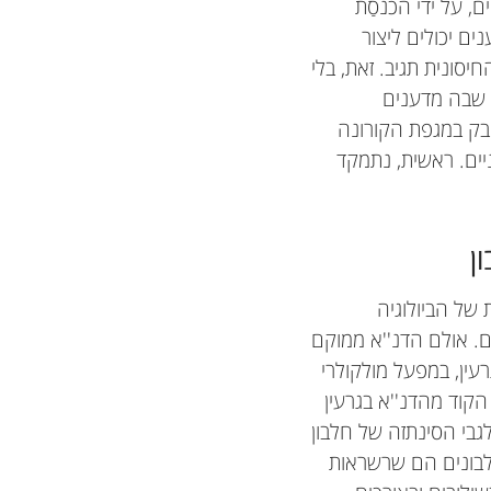
, על ידי הכנסַת
ם יכולים ליצור
ונית תגיב. זאת, בלי
 שבה מדענים
שנמצאו יעילים מאוד במאבק במגפת הקורונה
 mRNA, וננו-חלקיקים שומניים. ראשית, נתמקד
ן
ת של הביולוגיה
ם. אולם הדנ''א ממוקם
לגרעין, במפעל מולקולרי
הקוד מהדנ''א בגרעין
 גֶּן דנ''א, המנחָה לגבי הסינתזה של חלבון
לבונים הם שרשראות
דויקת
Hilel
ת תל אביב,
וניברסיטת תל