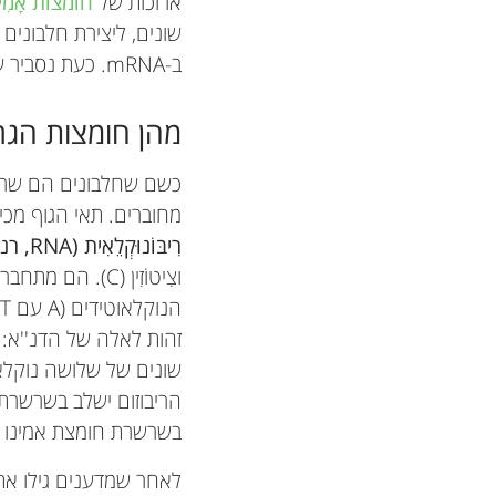
ארוכות של
חומצות אָמִי
שונים, ליצירת חלבונים ש
ב-mRNA. כעת נסביר על אודות הקודים בחומצות הגרעין–דנ''א ו-mRNA.
מהן חומצות הגרע
כשם שחלבונים הם שרשר
מחוברים. תאי הגוף מכיל
רִיבּוֹנוּקְלֵאִית (RNA, רנ''א)
וצִיטוֹזִין (C).
הנוקלאוטידים (A עם T, ו-G עם C) [
זהות לאלה של הדנ''א:
בשרשרת חומצת אמינו בשם