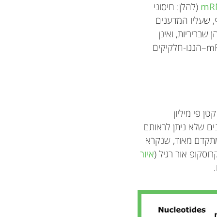
(להלן: חיסוני
נגיף, שעליו המדענים
תאמן. אולם, האתגר הטמון במולקולות mRNA הוא שהן שבריריות, ואינן
נכנסות בקלות לתאים. מסיבה זו, מדענים המציאו את הרכיב השני בחיסוני ה-mRNA-LNP–הננו-חלקיקים
מֶטֶר (nm). ננומטר אחד קטן פי מיליון
ים שלא ניתן לראותם
 מתקדם מאוד, שנקרא
קרוסקופ אור רגיל (
איור