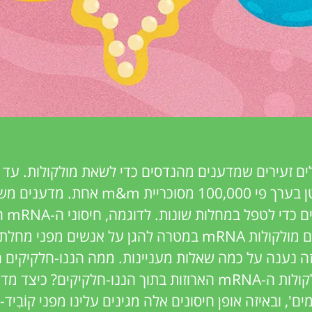
ָלִים זעירים שמדענים מהנדסים כדי לשׂאת מולקולות. עד 
לומר שנָנו-חלקיק קטן בערך פי 100,000 מסוכריית m&m
בננו-חלק
ננו-חלקיקים הנושאים מולקולות mRNA במטרה להגן על אנשים מ
). במאמר זה נענה על כמה שאלות מעניינות. ממה הננו-חלקיקים 
הם פועלים? מָהֵן מולקולות ה-mRNA הארוזות בתוך הננו-חלקיקים