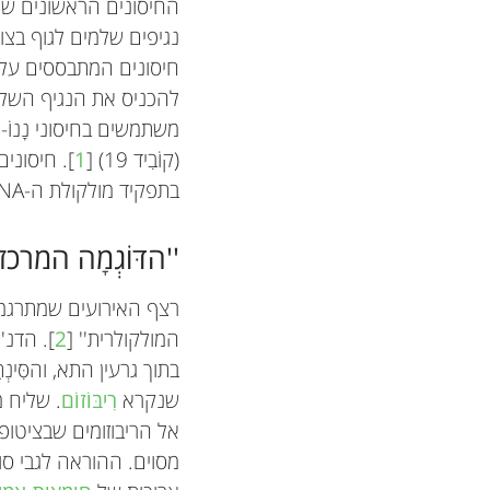
החיסונים הראשונים שנוצ
נגיפים שלמים לגוף בצו
חיסונים המתבססים על 
להכניס את הנגיף השלם
(קוֹבִיד 19) [
1
בתפקיד מולקולת ה-mRNA, ונתאר כיצד משתמשים בה בחיסונים.
''הדּוֹגְמָה המר
רצף האירועים שמתרגמ
המולקולרית'' [
2
]. הדנ'
בתוך גרעין התא, והסִּינְ
שנקרא
רִיבּוֹזוֹם
. שליח 
מסוים. ההוראה לגבי סו