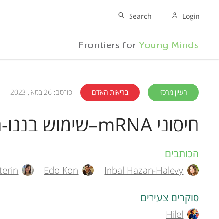
F
Frontiers for
Young Minds
r
o
רעיון מרכזי
בריאות האדם
פורסם: 26 במאי, 2023
חיסוני mRNA–שימוש בננו-חלקיקים שומניים של mRNA למאבק בנגיפים
n
t
הכותבים
A
terin
Edo Kon
Inbal Hazan-Halevy
u
i
t
סוקרים צעירים
e
Hilel