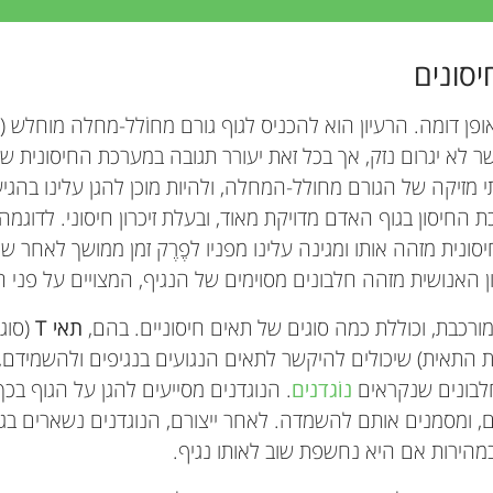
יסונים
פן דומה. הרעיון הוא להכניס לגוף גורם מחוֹלל-מחלה מוחלש (כמו
 לא יגרום נזק, אך בכל זאת יעורר תגובה במערכת החיסונית של 
 מזיקה של הגורם מחולל-המחלה, ולהיות מוכן להגן עלינו בהג
 החיסון בגוף האדם מדויקת מאוד, ובעלת זיכרון חיסוני. לדוגמ
ונית מזהה אותו ומגינה עלינו מפניו לפֶרֶק זמן ממושך לאחר שה
 האנושית מזהה חלבונים מסוימים של הנגיף, המצויים על פני 
ורכבת, וכוללת כמה סוגים של תאים חיסוניים. בהם,
תאי T
(סוג 
 התאית) שיכולים להיקשר לתאים הנגועים בנגיפים ולהשמידם, 
חלבונים שנקראים
נוֹגדנים
. הנוגדנים מסייעים להגן על הגוף ב
ם, ומסמנים אותם להשמדה. לאחר ייצורם, הנוגדנים נשארים ב
במהירות אם היא נחשפת שוב לאותו נגיף.