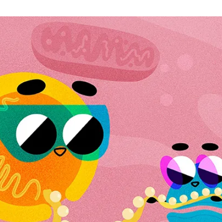
a
t
i
o
n