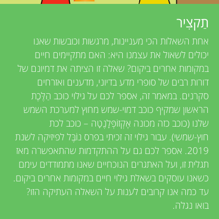
u
e
תַקצִיר
n
v
אחת השאלות הכי מעניינות, מרגשות וכובשות שאנו
g
יכולים לשאול את עצמנו היא: האם מתקיימים חיים
i
במקומות אחרים ביקום? שאלה זו הציתה את דמיונם של
e
M
דורות רבים של סופרי מדע בדיוני, מדענים ואזרחים
סקרנים. במאמר זה, אספר לכם על גילוי כוכב הַלֶּכֶת
w
i
הראשון שמקיף כוכב דמוי-שמש מחוץ למערכת השמש
e
שלנו (כוכב כזה מכונה אֶקְזוֹפְּלָנֶטָה – כוכב לכת
n
חוץ-שמשי). עבור גילוי זה זכיתי בפרס נוֹבֶּל לפיזיקה לשנת
r
2019. אספר לכם גם על ההתקדמות שהתאפשרה מאז
s
d
תגלית זו, ועל האתגרים הנוכחיים שאנו מתמודדים עימם
כשאנו עוסקים בשאלת גילוי חיים במקומות אחרים ביקום.
s
עד כמה אנו קרובים לענות על השאלה העתיקה הזו?
בואו נגלה.