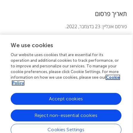
t
תאריך פרסום
i
o
פורסם אונליין: 23 בדצמבר, 2022.
n
Copyright © 2022 © 2022 Mayor
We use cookies
Our website uses cookies that are essential for its
זהו מאמר בגישה פתוחה שמופץ תחת תנאי רישיון
Creative
operation and additional cookies to track performance, or
Commons Attribution (CC BY)
. השימוש, ההפצה או
to improve and personalize our services. To manage your
cookie preferences, please click Cookie Settings. For more
ההעתקה מותרים לשימוש בפורומים אחרים ובלבד שיינתן קרדיט
information on how we use cookies, please see our
Cookie
למחבר(ים) המקוריים ולבעל(י) זכויות היוצרים, ושהפרסום המקורי
Policy
בעיתון זה מצוטט בהתאם למקובל באקדמיה. השימוש, ההפצה או
ההעתקה אינם מותרים אם הם אינם עומדים בתנאים אלה.
Accept cookies
Reject non-essential cookies
מאמרים קשורים
Cookies Settings