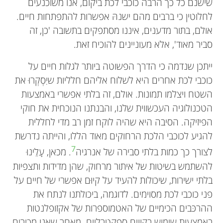
שישנם כל כך הרבה כוכבי לכת ביקום, אנו משוכנעים
לחלוטין כי ברבים מהם ישנהּ אפשרות להתפתחות חיים.
אולם, בתור מדענים, איננו מסתפקים בתשובה 'כן, זה
סביר מאוד', אלא מעוניינים להוכיח זאת.
ייתכן שנדמה כי הדרך הפשוטה ביותר לגלות חיים על
כוכבי לכת אחרים היא לשלוח אליהם חלליות שיִסְקְרוּ את
השטח ויצלמו תמונות. אולם, זה בלתי אפשרי באמצעות
הטכנולוגיה העכשווית שלנו, והבנתנו הנוכחית את חוקי
הפיזיקה. הסיבה היא שהיה לוקח זמן רב מדי לחללית
להגיע לכוכבי הלכת הרחוקים מאוד הללו, והייתה נדרשת
7
לצורך כך כמות בלתי סבירה של אנרגיה
. מכאן, עָלֵינוּ
להשתמש בשיטות של איתור מרחוק, שהן מדידות ותצפיות
בלתי ישירות, שיכולות להעיד על קיוּם אפשרי של חיים על
פני כוכבי לכת מסוימים. לדוגמה, ביכולתנו לנתח את
ההרכּבים הכימיים של האטמוספרות של אקזופלנטות
באמצעות שימוש בקווים ספקטרליים. מאחר שאנו מכירים