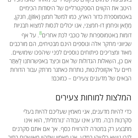
היטב את הקווים הספקטרליים של היסודות הכימיים
באטמוספרת כדור הארץ, כמו למשל חמצן (אוֹזוֹן), חנקן,
מֵתָאן ופחמן דו-חמצני, אנו יכולים לנסות למצוא תבניות
8
דומות באטמוספרות של כוכבי לכת אחרים
. על אף
שכיווני מחקר אלה ונוספים הינם מבטיחים, הם מורכבים
מאוד ומצריכים פיתוחים נוספים לפני שיהפכו שימושיים.
אם כן, השאלות הגדולות של אם וכיצד באפשרותנו לְאַתֵּר
חיים על אקזופלנטות, נותרות כאתגר מרתק עבור הדורות
הבאים של מדענים צעירים – כמוכם!
המלצות למוחות צעירים
כדי להיות מדענים, אני מאמין שעליכם להיות בעלי
סקרנות רבה. מדע אינו עבודה 'נורמלית', הוא אינו
מתבצע רק במטרה להרוויח כסף. אך אם אתם סקרנים
לגבי נושא כלשהו במדע, אני מאמין שתהיו מאושרים בתור