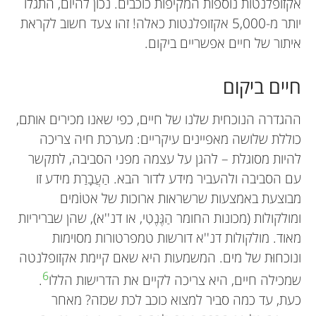
אקזופלנטות נוספות המקיפות כוכבים. נכון להיום, התגלו
יותר מ-5,000 אקזופלנטות כאלה! זהו צעד חשוב לקראת
איתור של חיים אפשריים ביקום.
חיים ביקום
ההגדרה הנוכחית שלנו של חיים, כפי שאנו מכירים אותם,
כוללת שלושה מאפיינים עיקריים: מערכת חיה צריכה
להיות מסוגלת – להגן על עצמה מפני הסביבה, לתקשר
עם הסביבה ולהעביר מידע לדור הבא. הַעֲבָרַת מידע זו
מבוצעת באמצעות שרשראות ארוכות של אטוֹמים
ומולקולות (מכונות החומר הַגֶּנֶטִי, או דנ''א), שהן שבריריות
מאוד. מולקולות דנ''א דורשות טמפרטורות מסוימות
ונוכחוּת של מים. המשמעות היא שאם קיימת אקזופלנטה
6
שמכילה חיים, היא צריכה לקיים את הדרישות הללו
.
כעת, עד כמה סביר למצוא כוכב לכת שכזה? מאחר