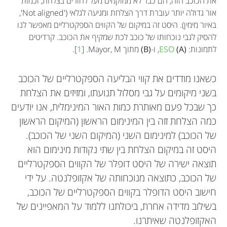
את הכוכב הזה, הם כבר לא ממוקמים מעל לחורים בצלחת, וכמות
אור גדולה יותר עוברת דרך הצלחת ומגיעה לגלאי ('Not aligned',
Michel Mayor
באיור מימין). היסט זה במיקום של הקווים הספקטרליים מאפשר לנו
להסיק לגבי נוכחותו של כוכב לכת שמקיף את הכוכב. קרדיטים
לתמונות:
(A)
ESO
, ו-
(B)
מתוך
Mayor, M
. [
1
].
כשאנו מודדים את קווי הבליעה הספקטרליים של הכוכב
פרופסור מִישֶׁל מָיוֹר הוא אסטרופיזיקאי שווייצרי שנולד
בשני מיקומים על גבי מסלול תנועתו, ומזיזים את הצלחת
ב-1942 בלוֹזָן, שווייץ. בין גילֵי 16-11, היה לו מורה
כך שבכל פעם מאותרת כמות האור המינימלית, אנו יודעים
נפלא למדעים, שעורר את סקרנותו בנוגע למדע.
כמה הצלחת זזה בין המינימום הראשון (המיקום הראשון
בתקופת לימודיו בבית הספר, היה חבר פעיל בצופים,
של הכוכב) למינימום השני (המיקום השני של הכוכב).
השתתף בטיפּוּס, סְקִי וקמפּינג בהרים גבוהים,
היסט זה במיקום הצלחת בין שתי נקודות מינימום הוא
ובפעילויות שונות בטבע. פרופ' מיור למד באוניברסיטת
תוצאה ישירה של היסט דופלר של הקווים הספקטרליים
לוֹזן, שָׁם קיבל את התואר השני שלו ב-1966 עבור
של הכוכב, כתוצאה מנוכחותה של אקזופלנטה. על ידי
Faydh Mohammed
מחקרו על אינטראקציות של סְפִּינִים. לאחר מכן, עבר
גיל: 16
חישוב היסט הדופלר בקווים הספקטרליים של הכוכב,
למִּצְפֵּה ז'נבה (אוניברסיטת ז'נבה), שָׁם השלים את תֶּזַת
Anushka
Yutong
בשילוב מדידה אחרת, ביכולתנו ללמוד על המאפיינים של
גיל: 15
גיל: 11
הדוקטורט שלו ב-1971 על גלי צפיפות בגלקסיוֹת
האקזופלנטה שאיתרנו.