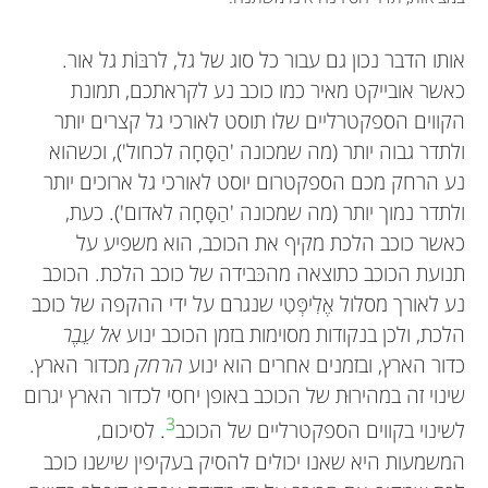
אותו הדבר נכון גם עבור כל סוג של גל, לרבּוֹת גל אור.
כאשר אובייקט מאיר כמו כוכב נע לקראתכם, תמונת
הקווים הספקטרליים שלו תוסט לאורכי גל קצרים יותר
ולתדר גבוה יותר (מה שמכונה 'הַסָּחָה לכחול'), וכשהוא
נע הרחק מכם הספקטרום יוסט לאורכי גל ארוכים יותר
ולתדר נמוך יותר (מה שמכונה 'הַסָּחָה לאדום'). כעת,
כאשר כוכב הלכת מקיף את הכוכב, הוא משפיע על
תנועת הכוכב כתוצאה מהכּבידה של כוכב הלכת. הכוכב
נע לאורך מסלול אֶלִיפְּטִי שנגרם על ידי ההקפה של כוכב
הלכת, ולכן בנקודות מסוימות בזמן הכוכב ינוע
אל עֵבֶר
כדור הארץ, ובזמנים אחרים הוא ינוע
הרחק
מכדור הארץ.
שינוי זה במהירוּת של הכוכב באופן יחסי לכדור הארץ יגרום
3
לשינוי בקווים הספקטרליים של הכוכב
. לסיכום,
המשמעות היא שאנו יכולים להסיק בעקיפין שישנו כוכב