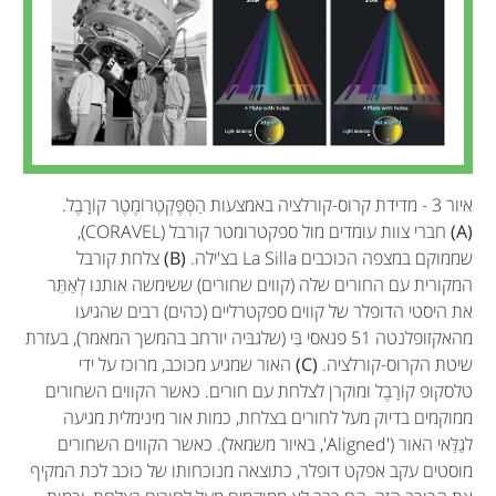
איור 3 - מדידת קרוס-קורלציה באמצעות הַסְּפֶּקְטְרוֹמֶטֶר קוֹרָבֶל.
(A)
חברי צוות עומדים מול ספקטרומטר קורבל (CORAVEL),
שממוקם במצפה הכוכבים La Silla בצ'ילה.
(B)
צלחת קורבל
המקורית עם החורים שלה (קווים שחורים) ששימשה אותנו לְאַתֵּר
את היסטי הדופלר של קווים ספקטרליים (כהים) רבים שהגיעו
מהאקזופלנטה 51 פגאסי בִּי (שלגבּיה יורחב בהמשך המאמר), בעזרת
שיטת הקרוס-קורלציה.
(C)
האור שמגיע מכוכב, מרוכז על ידי
טלסקופ קוֹרָבֶל ומוקרן לצלחת עם חורים. כאשר הקווים השחורים
ממוקמים בדיוק מעל לחורים בצלחת, כמות אור מינימלית מגיעה
לגַלַּאי האור ('Aligned', באיור משמאל). כאשר הקווים השחורים
מוסטים עקב אפקט דופלר, כתוצאה מנוכחותו של כוכב לכת המקיף