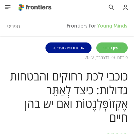
F
תפריט
Frontiers for
Young Minds
r
HE
רעיון מרכזי
אסטרונומיה ופיזיקה
פורסם: 23 בדצמבר, 2022
מאמרים
o
כוכבי לכת רחוקים והבטחות
השתתפות
n
גדולות: כיצד לְאַתֵּר
t
אֶקְזוֹפְּלָנֶטוֹת ואם יש בהן
i
חיים
e