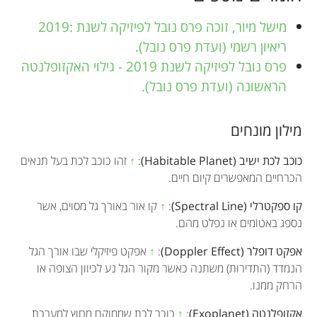
מישל מיור, זוכה פרס נובל לפיזיקה לשנת :2019
ריאיון רשמי (ועדת פרס נובל).
פרס נובל לפיזיקה לשנת 2019 - גילוי האקזופלנטה
הראשונה (ועדת פרס נובל).
מילון מונחים
כוכב לכת ישיב (Habitable Planet)
:
↑
זהו כוכב לכת בעל תנאים
הכרחיים המאפשרים קיום חיים.
קו ספקטרלי (Spectral Line)
:
↑
קו אור באורך גל מסוים, אשר
נספג באטוֹמים או נפלט מהם.
אפקט דופלר (Doppler Effect)
:
↑
אפקט פיזיקלי שבו אורך הגל
הנמדד (התדירוּת) משתנה כאשר מקור הגל נע לכיוון הצופה או
הרחק ממנו.
אקזופלנטה (Exoplanet)
:
↑
כוכב לכת שממוקם מחוץ למערכת