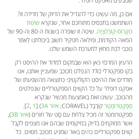
שנובעים מאפקט דופלר.
אם כן, מה עשינו כדי להגדיל את הדיוק של מדידה זו?
השתמשנו בתכסיס מתוחכם אחר, שנקרא
שיטת
הַקְּרוֹס-קוֹרֶלַצְיָה
. שיטה זו שופרה בשנות ה-80 וה-90 של
המאה הקודמת, ומילאה תפקיד חשוב ביכולתנו לְאַתֵּר
כוכבי לכת מחוץ למערכת השמש שלנו.
הרעיון המרכזי כאן הוא שבִּמקום למדוד את ההיסט רק
בקו ספקטרלי
בודד
הנפלט מכוכב שמעניין אותנו, אנו
מודדים את ההיסט ה
קולקטיבי
כתוצאה מהשפעתו של
אפקט דופלר על
כל
הקווים הספקטרליים שנפלטים
מהכוכב. עשינו זאת באמצעות מכשיר שנקרא
סְפֶּקְטְרוֹמֶטֶר
קוֹרָבֶל (CORAVEL;
איור 3A
) [
1
,
2
].
ספקטרומטר זה מכיל צלחת עם סֶט של חורים (
איור 3B
),
אשר ממוקמים בדיוק במיקומים שבהם אנו מצפים לקבל
קווים ספקטרליים כהים באור שמגיע מכוכב מסוים. כל