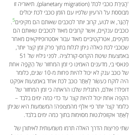
'הֲגִירַת כוכבי לכת' (planetary migration). תיאוריה זו
מבוססת על הרעיון שלפיו עם הזמן כוכבי לכת יכולים
5
לְהַגֵּר, או לנוע, קרוב יותר לכוכבים שאותם הם מקיפים
.
כוכבים ענקיים, אשר קרובים מאוד לכוכבים שאותם הם
מקיפים, אטרקטיביים מאוד עבור אסטרופיזיקאים מאחר
שכוכבי לכת כאלה ניתן לגלות בתוך פרק זמן קצר יותר,
באמצעות שיטת הקרוס-קורלציה. לפני גילויו של 51
פגאסי בי, מדענים האמינו כי זמן המחזור של הַקָּפָה אחת
של כוכב ענק לא יכול להיות פחות מ-10 שנים, כלומר
היה לוקח כעשׂור לְאַתֵּר כוכב לכת אחד באמצעות אפקט
דופלר! אולם, התגלית שלנו הראתה כי זמן המחזור של
הקפה אחת יכול להיות קצר עד כדי כמה ימים בלבד –
כלומר קצר יותר פי אלף מהמצופה! המשמעות היא שניתן
לְאַתֵּר אקזופלנטות מסוימות בתוך כמה ימים בלבד.
שתי פריצות הדרך האלה תרמו משמעותית לאיתורן של