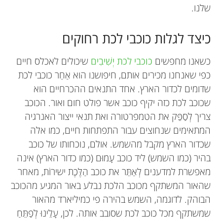
שלנו.
כיצד לגלות כוכבי לכת רחוקים
כשאנו מחפשים
כוכבי לכת יְשִׁיבִים
שיכולים לאכלס חיים
כפי שאנחנו מכירים אותם, חיפושנו הוא אַחַר כוכבי לכת
שדומים לכדור הארץ. אחד התנאים ההכרחיים הוא
שכוכב לכת כזה יקיף כוכב אשר פולט חום ואור. הכוכב
צריך לְסַפֵּק את הטמפרטורה ואת תנאי ייצור האנרגיה
המתאימים שנחוצים עבור התפתחות חיים, כמו אלה
שכדור הארץ מקבל מהשמש. אולם, נוכחותו של כוכב
בהיר (כמו השמש) ליד כוכב עָמוּם (כמו כדור הארץ) אינה
מאפשרת למדענים לְאַתֵּר את כוכב הַלֶּכֶת ישירוֹת, מאחר
שהאור המשתקף מכוכב הלכת נבלע באור המגיע מהכוכב
הבוהק. לדוגמה, השמש בהירה פי כמיליארד מהאור
שמשתקף מכל כוכב לכת שסובב אותה. לכן, עָלֵינוּ לְפַתֵּחַ