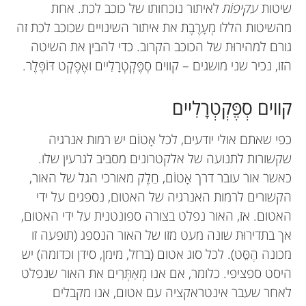
שיטות
עקיפוֹת
לאיתור נוכחותו של כוכב לכת. אחת
מהשיטות הללו מְעָרֶבֶת את איתור השינויים שכוכב לכת זה
גורם למהירוּת של הכוכב הקרוב. כדי להבין את השיטה
הזו, נכיר שני מושגים – קווים סְפֶּקְטְרָלִיים ואֶפֶקְט דּוֹפְּלֶר.
קווים סְפֶּקְטְרָלִיים
כפי שאתם אולי יודעים, לכל אָטוֹם יש רמות אנרגיה
שקשורות לתנועה של אלקטרונים מסביב לגרעין שלו.
כאשר אור עובר דרך אָטוֹם, חֵלֶק מאורכי הגל של האור,
הקשורים לרמות האנרגיה של האטום, נספגים על ידי
האטום. אז, האור נפלט בצורה ספונטנית על ידי האטום,
אך בתדירוּת שונה מעט מזו של האור הנספג (תופעה זו
מכונה הֶסֵּט). לכל סוג אטום (ברזל, מימן, סידן וכדומה) יש
היסט ספציפי. כלומר, אם אנו מְאַתְּרִים את האור שנפלט
לאחר שעבר אינטראקציה עם אטום, אנו מקבלים