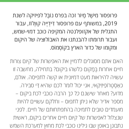
פרופסור מִישֶׁל מָיוֹר זכה בפרס נוֹבֶּל לפיזיקה לשנת
2019, במשותף עם פרופסור דִּידְיֶיה קוּוֶלוֹז, עבור
התגלית של אקזופלנטה המקיפה כוכב דמוי-שמש,
ועבור תרומתו להבנתנו את האבוֹלוּציה של היקום
ומקומו של כדור הארץ בקוֹסְמוֹס.
האם אתם מסוגלים לדמיין את האפשרות של קיום צורות
חיים אחרות בְּמָקום כלשהו ביקום? בתחילה, מחשבה זו
עשויה להיראות מעט דמיונית או קשה לתפיסה. אולם,
כאַסְטְרוֹפִיזִיקַאי, אני יכול לומר לכם שהיא דַּי סבירה.
מדוע? מאחר שישנם
כל כך
הרבה כוכבי לכת ביקום –
מספר אדיר שלא ניתן לתפוס – וחלקם עשויים להיות
מועמדים טובים לתמיכה בהתפתחותם של חיים. לפני
שנצלול לאפשרות של קיוּם חיים אחרים ביקום, ראשית
נתבונן באופן שבו גילינו כוכבי לכת מחוץ למערכת השמש