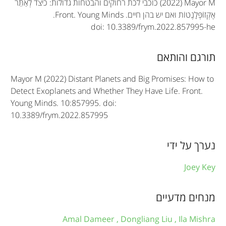
(2022) Mayor M
כוכבי לכת רחוקים והבטחות גדולות: כיצד לְאַתֵּר
t
אֶקְזוֹפְּלָנֶטוֹת ואם יש בהן חיים.
Front. Young Minds
.
doi: 10.3389/frym.2022.857995-he
i
c
תורגם והותאם
l
Mayor M (2022) Distant Planets and Big Promises: How to
e
Detect Exoplanets and Whether They Have Life. Front.
Young Minds. 10:857995. doi:
i
10.3389/frym.2022.857995
n
f
נערך על ידי
o
Joey Key
r
מנחים מדעיים
m
a
Amal Dameer ,
Dongliang Liu ,
Ila Mishra