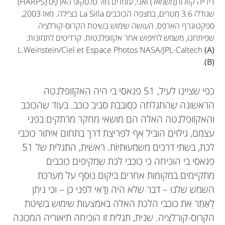
דידייה קוולוז (משמאל) ואני, עומדים מול טלסקופ הַארְפְּס (HARPS)
שגודלו 3.6 מטרים, במצפה הכוכבים La Silla בצ'ילה. מאז 2003,
ספקטוגרף הארפס, העושה שימוש בשיטת הקרוס-קורלציה
שפיתחנו, משמש לחיפוש אחר אקזופלנטות. קרדיטים לתמונות:
L.Weinstein/Ciel et Espace Photos
NASA/JPL-Caltech
(A)
.
(B)
כפי שציינו לעיל, 51 פגאסי בי היה האקזופלנטה
הראשונה שהתגלתה כסובבת סביב כוכב. בעוד שהכוכב
והאקזופלנטה האלה הם מושאי מחקר מרתקים בפני
עצמם, גילוים הוביל אף לפריצת דרך בתחום איתור כוכבי
לכת, בשתי דרכים משמעוּתיוֹת. ראשית, התגלית של 51
פגאסי בי הוכיחה כי כוכבי לכת שמקיפים כוכבים
מתקיימים במקומות אחרים ביקום נוסף על מערכת
השמש שלנו – דבר שלא היה וַדָּאִי לפני כן – וכי ניתן
לְאַתֵּר את כוכבי הלכת האלה באמצעות שימוש בשיטת
הקרוס-קורלציה. שנית, תגלית זו הוכיחה תיאוריה המכונה