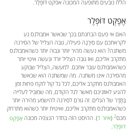
הללו נובעים מתופעה המכונה אפקט דּוֹפְּלֶר.
אֶפֶקְט דּוֹפְּלֶר
האם אי פעם הבחנתם בכך שכאשר אמבולנס נע
לקראתכם עם סִירֶנָה פעילה, גובה הצליל של הסירנה
משתנה? הוא נעשה מהיר יותר וגבוה יותר כשהאמבולנס
מתקרב אליכם, ואז גובה הצליל יורד ונעשה איטי יותר
כשהאמבולנס עובר אתכם. למעשה, הצליל שבוקע
מהסירנה אינו משתנה. מה שמשתנה הוא שכאשר
האמבולנס מתקרב אליכם, לכל גל קול לוקח פחות זמן
להגיע לאוזניכם מאשר לגל הקודם, מה שמוביל לעלייה
בַּתֶּדֶר של הגלים. זה גורם לסירנה להישמע מהירה יותר
כשהאמבולנס מתקרב אליכם, ואיטית יותר כשהוא מתרחק
2
מכם
(
איור 1
). ההיסט הזה בתדר הנצפה מכונה
אֶפֶקְט
דּוֹפְּלֶר
.