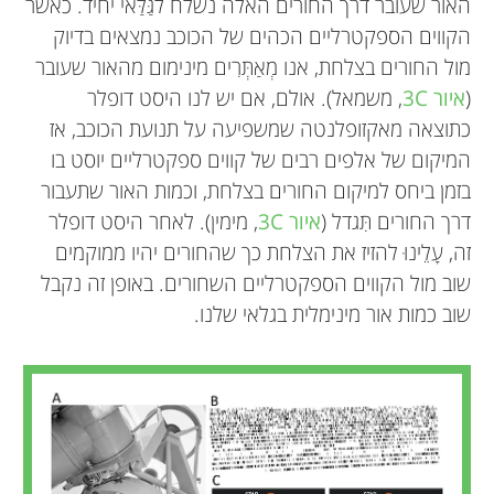
האור שעובר דרך החורים האלה נשלח לגַּלַּאי יחיד. כאשר
הקווים הספקטרליים הכהים של הכוכב נמצאים בדיוק
מול החורים בצלחת, אנו מְאַתְּרִים מינימום מהאור שעובר
(
איור 3C
, משמאל). אולם, אם יש לנו היסט דופלר
כתוצאה מאקזופלנטה שמשפיעה על תנועת הכוכב, אז
המיקום של אלפים רבים של קווים ספקטרליים יוסט בו
בזמן ביחס למיקום החורים בצלחת, וכמות האור שתעבור
דרך החורים תִּגדל (
איור 3C
, מימין). לאחר היסט דופלר
זה, עָלֵינוּ להזיז את הצלחת כך שהחורים יהיו ממוקמים
שוב מול הקווים הספקטרליים השחורים. באופן זה נקבל
שוב כמות אור מינימלית בגלאי שלנו.