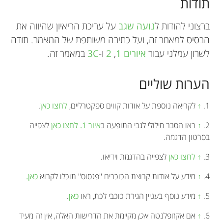
תודות
ברצוני להודות ל
נועה שגב
על עריכת הריאיון שהיווה את
הבסיס למאמר זה, ועל כתיבה משותפת של המאמר. תודה
לשרון עמלני עבור
איורים 1
,
2
ו-
3C
במאמר זה.
הערות שוליים
1.
↑
לקריאה נוספת על אודות קווים ספקטרליים,
לחצו כאן
.
2.
↑
ראו הסבר מילולי לגבי התופעה ב
איור 1.
לחצו כאן
לצפייה
בסרטון הדגמה.
3.
↑
לחצו כאן
לצפייה בהדגמת וידיאו.
4.
↑
מידע על אודות קבוצת הכוכבים ''פגסוס'' תוכלו לקרוא
כאן.
5.
↑
מידע נוסף בעניין הגירת כוכבי לכת, ראו
כאן
.
6.
↑
אם אקזופלנטה
אכן
מקיימת את הדרישות האלה, אין זה מעיד