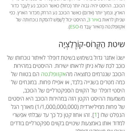
הכוכב. ההיסט יהיה גבוה יותר (כחול) כאשר הכוכב נע לְעֵבֶר כדור
הארץ, ונמוך יותר (אדום) כאשר הכוכב נע הרחק מכדור הארץ. כפי
שניתן לראות ב
איור 3
, ההיסט יכול לְשַׁמֵּשׁ להסקת נוכחותה של
אקזופלנטה (האיור עֻבַּד מ-
ESO
).
שיטת הַקְּרוֹס-קוֹרֶלַצְיָה
ישנוֹ אתגר גדול בשימוש בשיטת דופלר לאיתור נוכחותו של
כוכב לכת שלא ניתן לראותו ישירות. ההיסטים במהירוּת
הכוכב שנגרמים כתוצאה מה
אקזופלנטה
הם בטווח של
כמה מטרים בשנייה בלבד, או אפילו פחות. במונחים של
היסטי דופלר של הקווים הספקטרליים של הכוכב,
משמעות ההיסט הקטן הזה במהירות הכוכב היא היסטים
של פחות ממיליארדית (1/1,000,000,000) מאורך הגל
הנפלט שלו [
1
]. זהו אחוז קטן כל כך עד שבלתי אפשרי
למדוד אותו באמצעות שינויים בקווים ספקטרליים בודדים