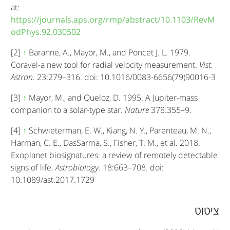
at:
https://journals.aps.org/rmp/abstract/10.1103/RevM
odPhys.92.030502
[2]
↑
Baranne, A., Mayor, M., and Poncet J. L. 1979.
Coravel-a new tool for radial velocity measurement.
Vist.
Astron.
23:279–316. doi: 10.1016/0083-6656(79)90016-3
[3]
↑
Mayor, M., and Queloz, D. 1995. A Jupiter-mass
companion to a solar-type star.
Nature
378:355–9.
[4]
↑
Schwieterman, E. W., Kiang, N. Y., Parenteau, M. N.,
Harman, C. E., DasSarma, S., Fisher, T. M., et al. 2018.
Exoplanet biosignatures: a review of remotely detectable
signs of life.
Astrobiology
. 18:663–708. doi:
10.1089/ast.2017.1729
A
ציטוט
r