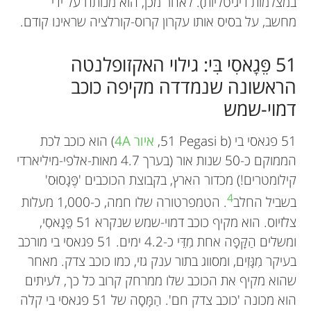
באוניברסיטת ז'נבה, וכחוקר פעיל במצפה הכוכבים של
במצלמות דיגיטליות). לאחר מכן, הוא מנותח על ידי
ז'נבה. נשוי לפרנסואז ולהם שלושה ילדים, אן, קלייר
מחשב, על בסיס אותו עקרון קרוס-קורלציה שראינו קודם.
וג'וליאן, וחמישה נכדים.
michel.mayor@unige.ch
*
51 פֵּגָאסִי בִּי: גילוי האקזופלנטה
הראשונה שנמדדה מקיפה כוכב
דמוי-שמש
51 פגאסי בי (
51 Pegasi b
,
איור 4A
) הוא כוכב לכת
הממוקם כ-50 שנות אור (בערך 4.7 מאות-אלפי-מיליארדי
קילומטרים!) מכדור הארץ, בקבוצת הכוכבים 'פֶּגָסוּס'
4
בשביל החלב
. הטמפרטורה שלו חמה, כ-1,000 מעלות
צלזיוס. הוא מקיף כוכב דמוי-שמש שנקרא 51 פֵּגָאסִי,
ומשלים הַקָּפָה אחת מִדֵּי כ-4.2 ימים. 51 פגאסי בי מורכב
בעיקר מִגָּזִים, ומסווג בתור ענק גזי, כמו כוכב צדק. מאחר
שהוא מקיף את הכוכב שלו ממרחק קרוב כל כך, לעיתים
הוא מכונה 'כוכב צדק חם'. הַמָּסָה של 51 פגאסי בי קלה