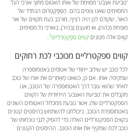
'טביעת אצבע' מסוימת של אותו האטום מתוך אורכי הגל
המסוימים שאנו צופים בהם. הַסְּפֶּּּקְטְרוּם הנמדד של
האור, שקודם לכן היה רציף, מורכב כעת מקווים של אור
מופחת (כהה), או מועצם (בהיר), באורכי גל מסוימים.
1
קווים אלה מכונים
קווים סְפֶּקְטְרָלִיים
.
קווים ספקטרליים מכוכבי לכת רחוקים
לכל כוכב יש שילוב ייחודי של אטוֹמים באטמוספרה
שמקיפה אותו. אם כן, כשאנו מְאַתְּרִים את אורו של כוכב
לאחר שהוא עובר דרך האטמוספרה של הכוכב, אנו
מקבלים את 'טביעת האצבע' הייחודית של הקווים
הספקטרליים שלו, אשר נובעת ממכלול האטומים השונים
באטמוספרת הכוכב. ביכולתנו להשתמש בהיסטים קטנים
בקווים הספקטרליים האלה כדי להסיק לגבי נוכחותו של
כוכב לכת שמקיף את אותו הכוכב. ההיסטים הקטנים