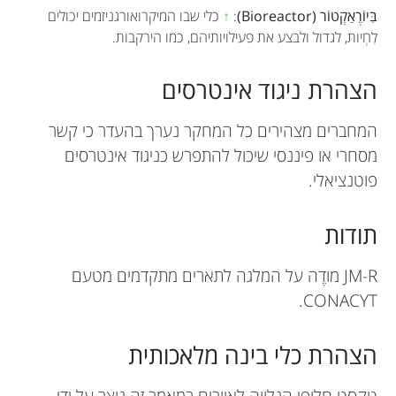
בִּיוֹרֶאַקְטוֹר (Bioreactor)
:
↑
כלי שבו המיקרואורגניזמים יכולים
לִחְיות, לגדול ולבצע את פעילויותיהם, כמו הירקבות.
הצהרת ניגוד אינטרסים
המחברים מצהירים כל המחקר נערך בהעדר כי קשר
מסחרי או פיננסי שיכול להתפרש כניגוד אינטרסים
פוטנציאלי.
תודות
JM-R מודֶה על המלגה לתארים מתקדמים מטעם
CONACYT.
הצהרת כלי בינה מלאכותית
טקסט חלופי הנלווה לאיורים במאמר זה נוצר על ידי