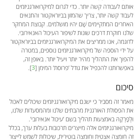
אותם לעבודה קשה יותר. כדי לגרום למיקרואורגניזמים
לעבוד קשה יותר, צריך שהמזון בביוראקטור והתנאים
האחרים המתקיימים שָׁם יהיו מושלמים. קבוצת המחקר
שלנו חוקרת דרכים שונות לשיפור העיכול האנאירובי.
לדוגמה, אנו ממריצים את המיקרואורגניזמים בביוראקטור
על ידי הוספה של מיקרואורגניזמים נוספים, במטרה
להפוך את התהליך מהיר יותר ויעיל יותר. באופן זה,
באפשרותנו להכפיל את גודל ’פרוסת’ המימן [
3
].
סיכום
מאמר זה מסביר כי ישנם מיקרואורגניזמים שיכולים לאכול
את הפסולת האורגנית מהבתים שלנו ומהמסעדות שלנו,
וּלְפָרְקָהּ באמצעות תהליך בשם ’עיכול אנאירובי’.
מיקרואורגניזמים אלה מייצרים תרכובות בעלות ערך, בכלל
זה חומצה אצטית וחומצה בוטירית, שיכולות לשמש לייצור