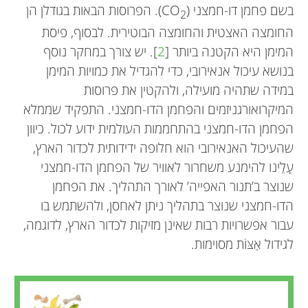
בשם פחמן דו-חמצני (CO
). הפרוסות הבאות בגודלן הן
2
החומצה האצטית והחומצה הבוטירית. לבסוף, פיסת
המימן היא הקטנה ביותר [
2
]. יש צורך במחקר נוסף
בנושא עיכול אנאירובי, כדי להגדיל את כמויות המימן
במידה שתהיה מועילה, ולהקטין את פרוסות
המיקרואורגניזמים והפחמן הדו-חמצני. התפקיד שממלא
הפחמן הדו-חמצני בהתחממות העולמית ידוע לכול. כיוון
שהעיכול האנאירובי הוא חלופה ידידותית לכדור הארץ,
עָלֵינו להימנע משחרור לאוויר של הפחמן הדו-חמצני
שנוצר ב’תנור האפייה’ לאורך התהליך. את הפחמן
הדו-חמצני שנוצר בתהליך ניתן לאחסן, ולהשתמש בו
José de Jesús Montoya-
עבור אפשרויות רבות שאינן מזיקות לכדור הארץ, לדוגמה,
Rosales
Elías Razo-Flores
לגידול אַצּוֹת מסוימות.
David
Elill
Yuhendra
גיל: 11
גיל: 15
גיל: 12