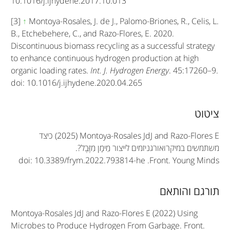
10.1016/j.ijhydene.2017.10.013
[3]
↑
Montoya-Rosales, J. de J., Palomo-Briones, R., Celis, L.
B., Etchebehere, C., and Razo-Flores, E. 2020.
Discontinuous biomass recycling as a successful strategy
to enhance continuous hydrogen production at high
organic loading rates.
Int. J. Hydrogen Energy
. 45:17260–9.
doi: 10.1016/j.ijhydene.2020.04.265
A
ציטוט
r
(2025) Montoya-Rosales JdJ and Razo-Flores E
כיצד
t
משתמשים במיקרואורגניזמים לייצור מֵימָן מִזֶּבֶל?.
doi: 10.3389/frym.2022.793814-he
.
Front. Young Minds
i
c
תורגם והותאם
l
Montoya-Rosales JdJ and Razo-Flores E (2022) Using
e
Microbes to Produce Hydrogen From Garbage. Front.