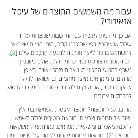
עבור מה משמשים התוצרים של עיכול
אנאירובי?
אם כן, מה ניתן לעשות עם התרכובות שנוצרות על ידי
עיכול אנאירובי? כפי שהזכרנו קודם, מימן הוא גז שאפשר
להשתמש בו כדי לייצר אנרגיה להנעַת הָרְכָבִים שלנו [
2
].
רוב המכוניות צורכות בנזין כחומר דלק. אולם כשבנזין
נשרף במנוֹעי המכוניות, נוצרים מזהמי אוויר. באופן
מדהים, גז מימן אינו מייצר מזהמים, ובהשוואה לדלק
שמקורו בבנזין, אנו זקוקים להרבה פחות גז מימן כדי לנסוע
למרחקים ארוכים.
מה בנוגע לחומצות? חומצה אָצֵטִית משמשת בתהליך
ייצור של תרופות וצבעים. חומצה בּוּטִירִית יכולה לשמש
להכנַת מאכלים ומשקאות מסוימים, כמו חמאה ומשקאות
תוססים [
2
]. חומצות אחרות עוזרות לשמור על טריוּת המזון