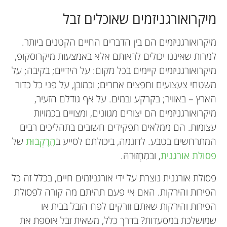
מיקרואורגניזמים שאוכלים זבל
מיקרואורגניזמים הם בין הדברים החיים הקטנים ביותר.
למרות שאיננו יכולים לראותם אלא באמצעות מיקרוסקופ,
מיקרואורגניזמים קיימים בכל מקום: על הידיים; בקיבה; על
משטחי צעצועים וחפצים אחרים; וכמובן, על פני כל כדור
הארץ – באוויר; בקרקע ובמים. על אף גודלם הזעיר,
מיקרואורגניזמים הם יצורים מגוונים, ומצויים בכמויות
עצומות. הם ממלאים תפקידים חשובים בתהליכים רבים
המתרחשים בטבע. לדוגמה, ביכולתם לסייע ב
הֵרָקְבוּת
של
פסולת אורגנית
, ובמִחְזוּרהּ.
פסולת אורגנית נוצרת על ידי אורגניזמים חיים, בכלל זה כל
הפירות והירקות. האם אי פעם תהיתם מה קורה לפסולת
הפירות והירקות שאתם זורקים לפח הזבל בבית או
שמושלכת במסעדות? בדרך כלל, משאית זבל אוספת את