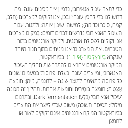
כדי לתאר עיכול אנאירובי, נדמיין איך מכינים עוגה. מה
דרוש לנו כדי להכין עוגה? ובכן, אנו זקוקים למצרכים (חלב,
קמח, סוכר וכדומה); למישהו שיכין אותה; ולתנור. עבור
העיכול האנאירובי נדרשים דברים דומים: בִּמקום מצרכים
אנו זקוקים לפסולת אורגנית, ולמיקרואורגניזמים בתור
הטבחים. את ה’מצרכים’ אנו מניחים בתוך תנור מיוחד
שנקרא
בִּיוֹרֵאַקְטוֹר
(
איור 1
). בביוראקטור,
המיקרואורגניזמים אחראים להתרחשות תהליך העיכול
האנארובי, ומייצרים ’עוגה’ בעלת ’פרוסות’ בטעמים שונים.
כל פרוסה מתאימה לתוצר שונה – לדוגמה, מימן; חומצה
אָצֵטִית; חומצה בּוּטִירִית וחומצות אחרות. תהליך זה מכונה
’עיכול אנאירובי’ (בלַעַז Dark fermentation, ובתרגום
מילולי: תסיסה חשוכה) משום שכדי לייצר את התוצרים
בביוראקטור המיקרואורגניזמים אינם זקוקים לאור או
לחמצן.