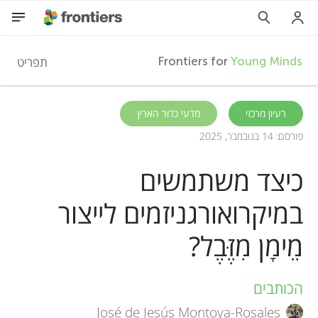
F
תפריט
Frontiers for
Young Minds
r
HE
רעיון מרכזי
מדעי כדור הארץ
פורסם: 14 בנובמבר, 2025
מאמרים
o
כיצד משתמשים
השתתפות
n
במיקרואורגניזמים לייצור
t
מֵימָן מִזֶּבֶל?
i
הכותבים
A
e
José de Jesús Montoya-Rosales