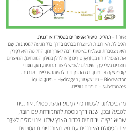
איור 1 -
תהליכי טיפול אפשריים בפסולת אורגנית
.
הפסולת האורגנית המיוצרת בבתים בדרך כלל מגיעה למטמנות, שָׁם
היא מצטברת ונעלמת באיטיות רבה לאורך זמן. החלופה היא לְפָרֵק
את הפסולת הזו בבִּיוֹרֵאַקְטוֹרִים (רְאו להלן במילון המונחים), המייצרים
תוצרים בעלי עֵרֶךְ שיכולים לשמש לייצור תרופות, מזון, מוצרי
קוסמטיקה וכן מימן. בגז המימן ניתן להשתמש לייצור אנרגיה.
Bioreactor = ביוראקטור; Hydrogen = מימן; Liquid
substances = חומרים נוזליים.
מה ביכולתנו לעשות כדי לִמְנוע הגעַת פסולת אורגנית
לטבע? ובכן, ישנהּ דרך נוספת להתמודדות עם הזבל,
שהיא נקייה וידידותית לכדור הארץ שלנו! אנו יכולים לשלֵּב
את הפסולת האורגנית עם מיקרואורגניזמים מסוימים