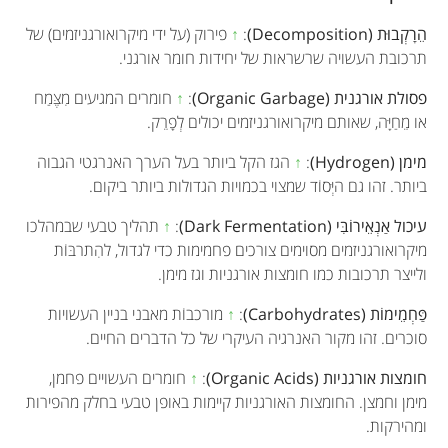
הֵרָקְבוּת (Decomposition)
:
↑
פירוק (על ידי מיקרואורגניזמים) של
תרכובת העשויה שרשראות של יחידות חומר אורגני.
פסולת אורגנית (Organic Garbage)
:
↑
חומרים המגיעים מִצֶּמַח
או מֵחַיָּה, שאותם מיקרואורגניזמים יכולים לְפָרֵק.
מימן (Hydrogen)
:
↑
הגז הקל ביותר בעל הערך האנרגטי הגבוה
ביותר. זהו גם היְּסוֹד שמצוי בכמויות הגדולות ביותר ביקום.
עיכול אַנְאֵירוֹבִּי (Dark Fermentation)
:
↑
תהליך טבעי שבמהלכו
מיקרואורגניזמים מסוימים צורכים פחמימות כדי לגדול, להִתרבּוֹת
ולייצר תרכובות כמו חומצות אורגניות וגז מימן.
פַּחְמֵימוֹת (Carbohydrates)
:
↑
מורכבוֹת מאבני בניין העשויות
סוכרים. זהו מקור האנרגיה העיקרי של כל הדברים החיים.
חומצות אורגניות (Organic Acids)
:
↑
חומרים העשויים פחמן,
מימן וחמצן. החומצות האורגניות קיימות באופן טבעי בחלק מהפירות
ומהירקות.