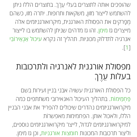
שהופכים אותה לתוצרים בעלי עֵרֶךְ. בתוצרים הללו ניתן
להשתמש לייצור מזון, משקאות ותרופות. יתרה מזו, כשהם
מְפָרקים את הפסולת האורגנית, מיקרואורגניזמים אלה
מייצרים גז
מימן
. זהו גז מדהים שניתן להשתמש בו לייצור
אנרגיה לתדלוק מכוניות. תהליך זה נקרא
עיכול אַנְאֵירוֹבִּי
].
1
[
מפסולת אורגנית לאנרגיה ולתרכובות
בעלות עֵרֶךְ
כל הפסולת האורגנית עשויה אבני בניין זעירות בשם
פַּחְמֵימוֹת
. בתהליך העיכול האנאירובי משתתפים כמה
מיקרואורגניזמים נהדרים שיכולים להפריד את אבני הבניין
הללו, ולאכול אותן. הפחמימות מאפשרוֹת
למיקרואורגניזמים לגדול, לייצר מיקרואורגניזמים נוספים,
וליצור תרכובות המכונות
חומצות אורגניות
, וכן גז מימן.