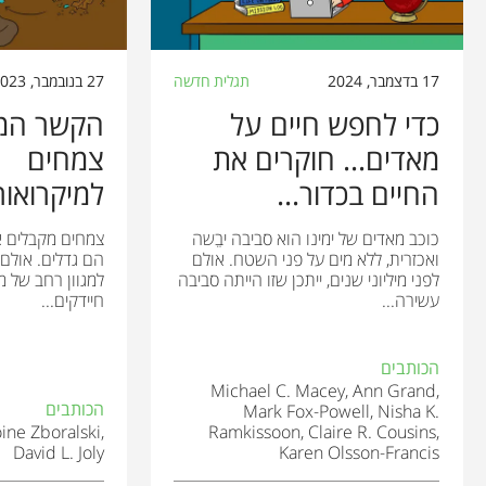
17 בדצמבר, 2024
תגלית חדשה
27 בנובמבר, 2023
כדי לחפש חיים על
הקשר המי
מאדים... חוקרים את
צמחים
החיים בכדור...
למיקרואור
כוכב מאדים של ימינו הוא סביבה יבֵשה
צמחים מקבלים 
ואכזרית, ללא מים על פני השטח. אולם
הם גדלים. אולם מ
לפני מיליוני שנים, ייתכן שזו הייתה סביבה
למגוון רחב של מי
עשירה...
חיידקים...
הכותבים
Michael C. Macey, Ann Grand,
הכותבים
Mark Fox-Powell, Nisha K.
ine Zboralski,
Ramkissoon, Claire R. Cousins,
David L. Joly
Karen Olsson-Francis