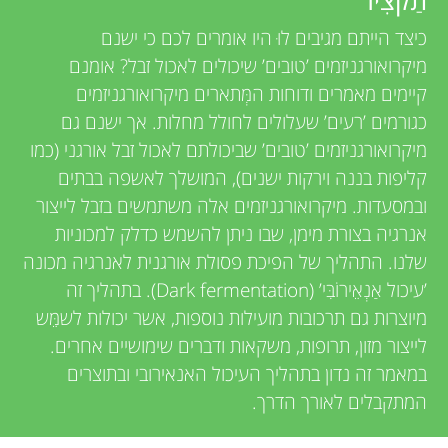
u
v
כיצד הייתם מגיבים לוּ היו אומרים לכם כי ישנם
n
מיקרואורגניזמים ’טובים’ שיכולים לאכול זבל? אומנם
i
קיימים מאמרים ודוחות המְּתארים מיקרואורגניזמים
g
e
כגורמים ’רעים’ שעלולים לחולל מחלות. אך ישנם גם
מיקרואורגניזמים ’טובים’ שביכולתם לאכול זבל אורגני (כמו
w
M
קליפות בננה וירקות ישנים), המושלך לאשפה בבתים
e
ובמסעדות. מיקרואורגניזמים אלה משתמשים בזבל לייצור
i
אנרגיה בצורת מימן, שבו ניתן להשמש כדלק למכוניות
r
שלנו. התהליך של הפיכת פסולת אורגנית לאנרגיה מכונה
n
s
’עיכול אַנְאֵירוֹבִּי’ (Dark fermentation). בתהליך זה
מיוצרות גם תרכובות מועילות נוספות, אשר יכולות לשמֵּש
d
לייצור מזון, תרופות, משקאות ודברים שימושיים אחרים.
במאמר זה נדון בתהליך העיכול האנאירובי ובתוצרים
s
המתקבלים לאורך הדרך.