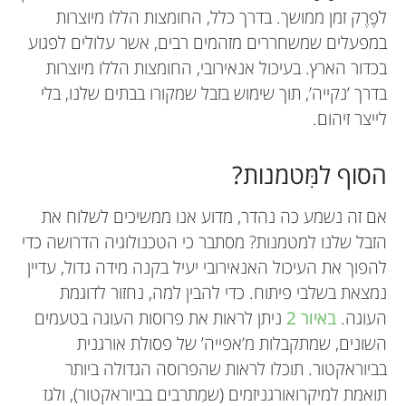
לפֶרֶק זמן ממושך. בדרך כלל, החומצות הללו מיוצרות
במפעלים שמשחררים מזהמים רבים, אשר עלולים לפגוע
בכדור הארץ. בעיכול אנאירובי, החומצות הללו מיוצרות
בדרך ’נקייה’, תוך שימוש בזבל שמקורו בבתים שלנו, בלי
לייצר זיהום.
הסוף למִּטמנות?
אם זה נשמע כה נהדר, מדוע אנו ממשיכים לשלוח את
הזבל שלנו למטמנות? מסתבר כי הטכנולוגיה הדרושה כדי
להפוך את העיכול האנאירובי יעיל בקנה מידה גדול, עדיין
נמצאת בשלבי פיתוח. כדי להבין למה, נחזור לדוגמת
העוגה.
באיור 2
ניתן לראות את פרוסות העוגה בטעמים
השונים, שמתקבלות מ’אפייה’ של פסולת אורגנית
בביוראקטור. תוכלו לראות שהפרוסה הגדולה ביותר
תואמת למיקרואורגניזמים (שמִתרבים בביוראקטור), ולגז