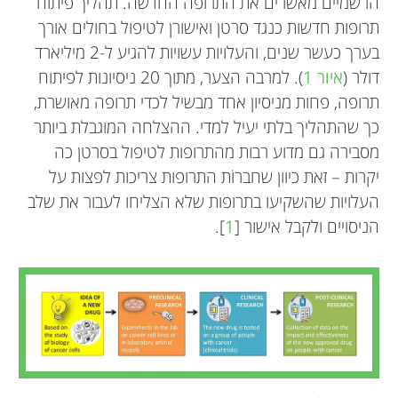
הרשמיים מאשרים את התרופה החדשה. תהליך פיתוח
תרופות חדשות כנגד סרטן ואישורן לטיפול בחולים אורך
בערך כעשר שנים, והעלויות עשויות להגיע ל-2 מיליארד
דולר (
איור 1
). למרבה הצער, מתוך 20 ניסיונות לפיתוח
תרופה, פחות מניסיון אחד מבשיל לכדי תרופה מאושרת,
כך שהתהליך בלתי יעיל למדי. ההצלחה המוגבלת ביותר
מסבירה גם מדוע רבות מהתרופות לטיפול בסרטן כה
יקרות – זאת כיוון שחברוֹת התרופות צריכות לפצות על
העלויות שהשקיעו בתרופות שלא הצליחו לעבור את שלב
הניסויים ולקבל אישור [
1
].