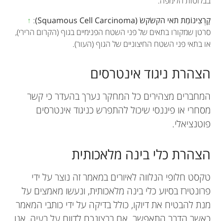
בבלוטות הלימפה.
קָרְצִינוֹמַת תאי הקשׂקשׂ (Squamous Cell Carcinoma)
:
↑
סרטן שמקורו בתאים של פני השטח הפנימיים בגוף (הקרום הרירי),
או בתאי פני השטח החיצוניים של הגוף (העור).
הצהרת ניגוד אינטרסים
המחברים מצהירים כל המחקר נערך בהעדר כי קשר
מסחרי או פיננסי שיכול להתפרש כניגוד אינטרסים
פוטנציאלי.
הצהרת כלי בינה מלאכותית
טקסט חלופי הנלווה לאיורים במאמר זה נוצר על ידי
פרונטירז בסיוע כלי בינה מלאכותית, ונעשו מאמצים על
מנת להבטיח את דיוקו, כולל בדיקה על ידי כותבי המאמר
כאשר הדבר התאפשר. אם ברצונכם לדווח על בעיה, אנו