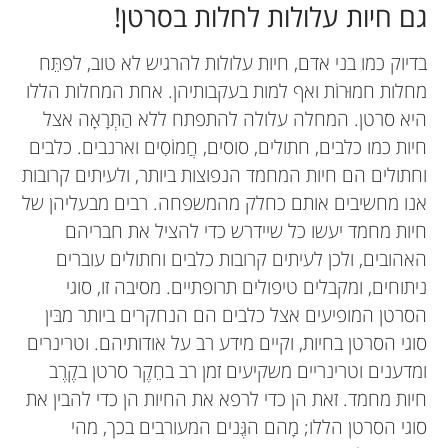
גם חיות עלולות לחלות בסרטן!
בדיוק כמו בני אדם, חיות עלולות להרגיש לא טוב, לפתֵּח
מחלות חמוּרוֹת ואף למות בעקבותיהן. אחת המחלות הללו
היא סרטן. המחלה עלולה להתפתח ללא הַתְרָאָה אצל
חיות כמו כלבים, חתולים, סוסים, חֲמוֹסִים וארנבים. כלבים
וחתולים הם חיות המחמד הנפוצות ביותר, ולעיתים קרובות
אנו מחשיבים אותם כחלק מהמשפחה. רבים מבעליהן של
חיות מחמד יעשו כל שיידרש כדי להציל את חבריהם
האהובים, ולכן לעיתים קרובות כלבים וחתולים עוברים
ניתוחים, ומקבלים טיפולים תרופתיים. מסיבה זו, סוגי
הסרטן המופיעים אצל כלבים הם הנחקרים ביותר מבּין
סוגי הסרטן בחיות, וקיים מידע רב על אודותיהם. וטרינרים
ומדענים וטרינריים משקיעים זמן רב בחֵקֶר סרטן בקֶרֶב
חיות מחמד. זאת הן כדי לרפא את החיות הן כדי להבין את
סוגי הסרטן הללו; מָהם הגֶּנים המעורבים בכך, מהי