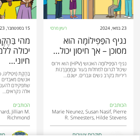
23 במאי, 2024
רעיון מרכזי
15 בספטמבר, 2023
נגיף הפַּפִּילוֹמָה הוא
מהי בַּהֶק
מסוכן – אך חיסון יכול...
יכולה ללמ
חיוני...
נגיף הפַּפִּילוֹמָה האנושי (HPV) הוא וירוס
שיכול לגרום למחלות בעור וּבַמֶּמְבְּרָנוֹת
ריריות בקרב נשים וגברים. ישנם...
אנשים מאבדים ת
שתפקידם להעניק
אלה נקראים...
הכותבים
הכותבים
ard, Jillian M.
Marie Neunez, Susan Nasif, Pierre
Richmond
R. Smeesters, Hilde Stevens
סוקרים צעירים
סוק