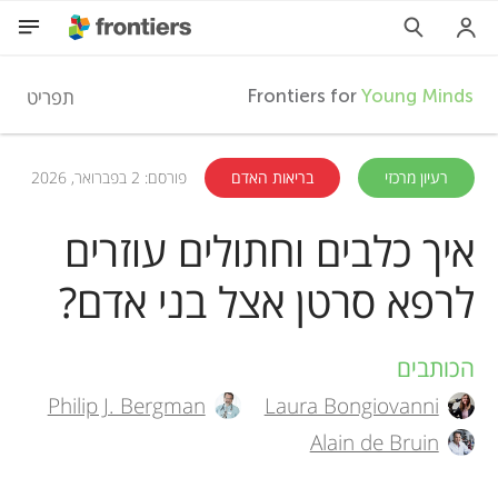
F
תפריט
Frontiers for
Young Minds
r
HE
רעיון מרכזי
בריאות האדם
פורסם: 2 בפברואר, 2026
מאמרים
o
איך כלבים וחתולים עוזרים
השתתפות
לרפא סרטן אצל בני אדם?
n
t
הכותבים
A
Philip J. Bergman
Laura Bongiovanni
i
u
Alain de Bruin
t
e