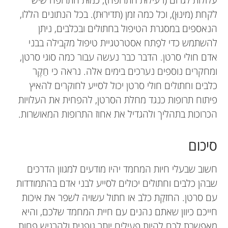
לקחת (מינוּן), וכל כמה זמן (תדירוּת). בכל הנתונים הללו,
הנאספים במסגרת הטיפול בחתולים ובכלבים, ניתן
להשתמש כדי לפַתח אסטרטגיית טיפול מקבילה בבני
אדם חולי סרטן. הדבר כבר נעשה עבור כמה סוגי סרטן,
ומחקרים נוספים נערכים בימים אלה. נראה כי חֵקֶר
כלבים וחתולים חולי סרטן יכול לסייע לחוקרים להאיץ
פיתוח תרופות כנגד מחלת הסרטן, להפחית את העלויות
הכרוכות בתהליך ולהגדיל את אחוז התרופות המאושרות.
סיכום
חשוב שבעלי חיות המחמד יהיו מודעים למגוון הדרכים
שבהן כלבים וחתולים יכולים לסייע לבני אדם בהתמודדות
עם סרטן. החזקַת כלב או חתול עשויה לשפר את איכות
חייכם כיוון שאתם נהנים עם חיית המחמד שלכם, והיא
מאפשרת לכם להיות פעילים יותר גופנית ולהרגיש פחות