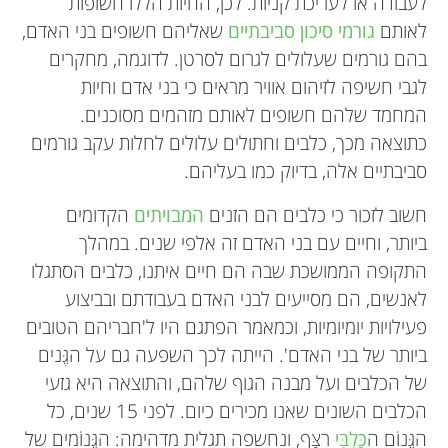
לעבודה או לעריכת קניות. לכן, החיות הללו חשופות
לאותם
גורמי סיכון סביבתיים
שאליהם חשופים בני האדם,
בהם גורמים שעלולים לגרום לסרטן. לדוגמה, מחקרים
לגבי חשיפה לזיהום אוויר מראים כי בני אדם וחיות
המחמד שלהם חשופים לאותם מזהמים מסוכנים.
כתוצאה מכך, כלבים וחתולים עלולים לחלות עקב גורמים
סביבתיים אלה, בדיוק כמו בעליהם.
חשוב לזכור כי כלבים הם הזנים
המבויתים
הקדומים
ביותר, וחיים עם בני האדם זה אלפי שנים. במהלך
התקופה הממושכת שבה הם חיים איתנו, כלבים הסתגלו
לאנשים, הם מסייעים לבני האדם בעבודתם ובביצוע
פעילויות יומיומיות, וכמאמר הפתגם היו ל'חבריהם הטובים
ביותר של בני האדם'. הייתה לכך השפעה גם על הגֶּנים
של הכלבים ועל מבנה הגוף שלהם, והתוצאה היא גזעי
הכלבים השונים שאנו מכירים כיום. לפני 15 שנים, כל
הגֶּנוֹם ה
כַּלְבִּי
רֻצַּף, ונחשפה תגלית מדהימה: הגֶּנוֹמים של