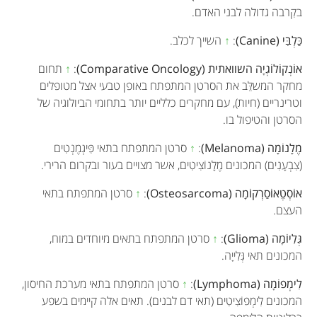
בקִרבה גדולה לבני האדם.
כַּלְבִּי (Canine)
:
↑
השייך לכלב.
אוֹנְקוֹלוֹגְיָה השוואתית (Comparative Oncology)
:
↑
תחום
מחקר המשלֵּב את הסרטן המתפתח באופן טבעי אצל מטופלים
וטרינריים (חיות), עם מחקרים כלליים יותר בתחומי הביולוגיה של
הסרטן והטיפול בו.
מֶלָנוֹמָה (Melanoma)
:
↑
סרטן המתפתח בתאי פִּיגְמֶנְטִים
(צִבְעָנִים) המכונים מֶלָנוֹצִיטִים, אשר מצויים בעור ובקרום הרירי.
אוֹסְטֶאוֹסַרְקוֹמָה (Osteosarcoma)
:
↑
סרטן המתפתח בתאי
העצם.
גְּלִיוֹמָה (Glioma)
:
↑
סרטן המתפתח בתאים מיוחדים במוח,
המכונים תאי גְּלִייָה.
לִימְפוֹמָה (Lymphoma)
:
↑
סרטן המתפתח בתאי מערכת החיסון,
המכונים לִימְפוֹצִיטִים (תאי דם לבנים). תאים אלה קיימים בשפע