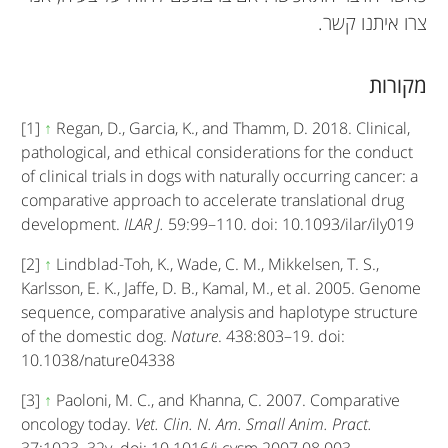
צרו איתנו קשר.
מקורות
[1]
↑
Regan, D., Garcia, K., and Thamm, D. 2018. Clinical,
pathological, and ethical considerations for the conduct
of clinical trials in dogs with naturally occurring cancer: a
comparative approach to accelerate translational drug
development.
ILAR J.
59:99–110. doi: 10.1093/ilar/ily019
[2]
↑
Lindblad-Toh, K., Wade, C. M., Mikkelsen, T. S.,
Karlsson, E. K., Jaffe, D. B., Kamal, M., et al. 2005. Genome
sequence, comparative analysis and haplotype structure
of the domestic dog.
Nature
. 438:803–19. doi:
10.1038/nature04338
[3]
↑
Paoloni, M. C., and Khanna, C. 2007. Comparative
oncology today.
Vet. Clin. N. Am. Small Anim. Pract.
37:1023–32v. doi: 10.1016/j.cvsm.2007.08.003