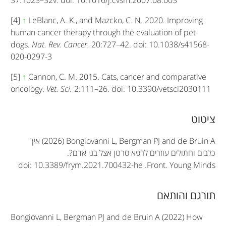
[4]
↑
LeBlanc, A. K., and Mazcko, C. N. 2020. Improving
human cancer therapy through the evaluation of pet
dogs.
Nat. Rev. Cancer.
20:727–42. doi: 10.1038/s41568-
020-0297-3
[5]
↑
Cannon, C. M. 2015. Cats, cancer and comparative
oncology.
Vet. Sci.
2:111–26. doi: 10.3390/vetsci2030111
A
ציטוט
r
(2026) Bongiovanni L, Bergman PJ and de Bruin A
איך
t
כלבים וחתולים עוזרים לרפא סרטן אצל בני אדם?.
doi: 10.3389/frym.2021.700432-he
.
Front. Young Minds
i
c
תורגם והותאם
l
Bongiovanni L, Bergman PJ and de Bruin A (2022) How