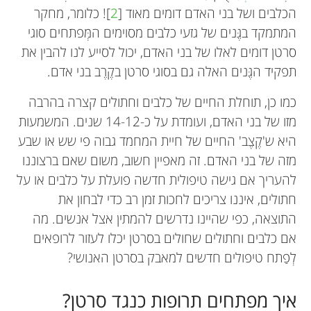
הכלבים ושל בני האדם דומים מאוד [
2
]! כלומר, מחקר
המתמקד בגֶּנים של גזעי כלבים מסוימים המְּפתחים סוגי
סרטן דומים לאלו של בני האדם, יכול לסייע לנו להבין את
תפקיד הגֶּנים האלה גם בסוגי סרטן בקֶרֶב בני אדם.
כמו כן, תוחלת החיים של כלבים וחתולים קצרה בהרבה
מזו של בני האדם, ועומדת על כ-14-12 שנים. המשמעות
היא ש'קֶצֶב' החיים של חיית המחמד גבוה פי שש או שבע
מזה של בני האדם. זה מאפיין חשוב, משום שאם ברצוננו
להעריך אם גישה טיפולית חדשה פועלת על כלבים או על
חתולים, איננו צריכים לחכות זמן רב כדי לבחון את
התוצאה, כפי שהיינו נדרשים להמתין אצל אנשים. מה
אם כלבים וחתולים שחולים בסרטן יכלו לעזור לרופאים
לְפַתח טיפולים חדשים למאבק בסרטן האנושי?
איך מפתחים תרופות כנגד סרטן?