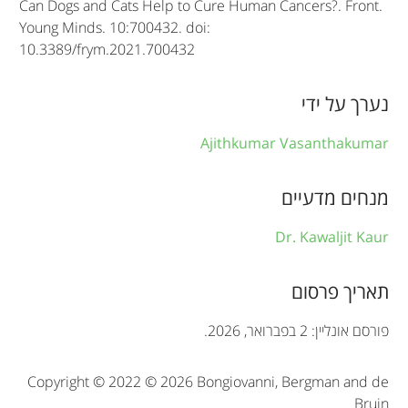
e
Can Dogs and Cats Help to Cure Human Cancers?. Front.
Young Minds. 10:700432. doi:
i
10.3389/frym.2021.700432
n
f
נערך על ידי
o
Ajithkumar Vasanthakumar
r
מנחים מדעיים
m
a
Dr. Kawaljit Kaur
t
תאריך פרסום
i
o
פורסם אונליין: 2 בפברואר, 2026.
n
Copyright © 2022 © 2026 Bongiovanni, Bergman and de
Bruin