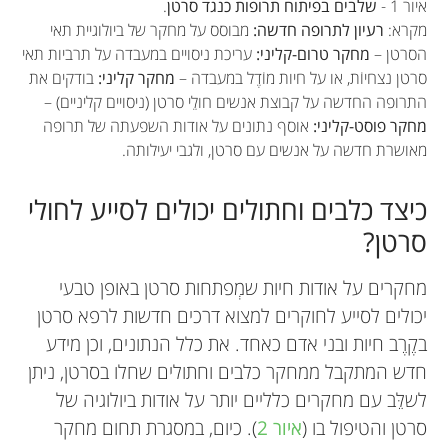
איור 1 -
שלבים בפיתוח תרופות כנגד סרטן
.
מקרא:
רעיון לתרופה חדשה:
מבוסס על מחקר של ביולוגיית תאי
הסרטן –
מחקר טרום-קליני:
עריכת ניסויים במעבדה על תרביות תאי
סרטן נצחיוֹת, או על חיות מוֹדֶל במעבדה –
מחקר קליני:
בודקים את
התרופה החדשה על קבוצת אנשים חולֵי סרטן (ניסויים קליניים) –
מחקר פוסט-קליני:
אוסף נתונים על אודות השפעתה של תרופה
מאושרת חדשה על אנשים עם סרטן, ולגבי יעילותה.
כיצד כלבים וחתולים יכולים לסייע לחולי
סרטן?
מחקרים על אודות חיות שמְפתחות סרטן באופן טבעי
יכולים לסייע לחוקרים למצוא דרכים חדשות לרפא סרטן
בקֶרֶב חיות ובני אדם כאחד. את כלל הנתונים, וכן מידע
חדש המתקבל ממחקר כלבים וחתולים שחלו בסרטן, ניתן
לשלֵּב עם מחקרים כלליים יותר על אודות ביולוגיה של
סרטן והטיפול בו (
איור 2
). כיום, במסגרת תחום מחקר