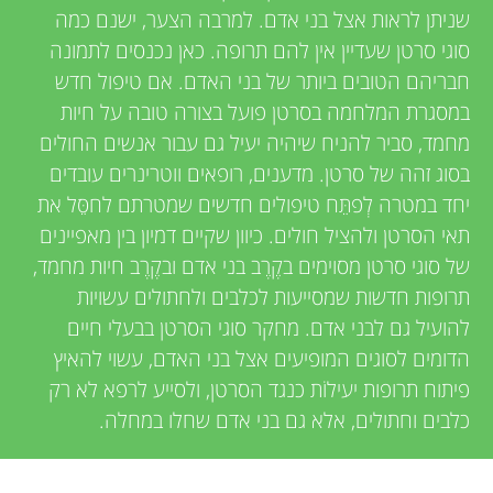
u
i
שניתן לראות אצל בני אדם. למרבה הצער, ישנם כמה
e
סוגי סרטן שעדיין אין להם תרופה. כאן נכנסים לתמונה
n
חבריהם הטובים ביותר של בני האדם. אם טיפול חדש
w
במסגרת המלחמה בסרטן פועל בצורה טובה על חיות
g
e
מחמד, סביר להניח שיהיה יעיל גם עבור אנשים החולים
בסוג זהה של סרטן. מדענים, רופאים ווטרינרים עובדים
M
r
יחד במטרה לְפתֵּח טיפולים חדשים שמטרתם לחסֵּל את
s
תאי הסרטן ולהציל חולים. כיוון שקיים דמיון בין מאפיינים
i
של סוגי סרטן מסוימים בקֶרֶב בני אדם ובקֶרֶב חיות מחמד,
תרופות חדשות שמסייעות לכלבים ולחתולים עשויות
n
להועיל גם לבני אדם. מחקר סוגי הסרטן בבעלי חיים
הדומים לסוגים המופיעים אצל בני האדם, עשוי להאיץ
d
פיתוח תרופות יעילוֹת כנגד הסרטן, ולסייע לרפא לא רק
כלבים וחתולים, אלא גם בני אדם שחלו במחלה.
s