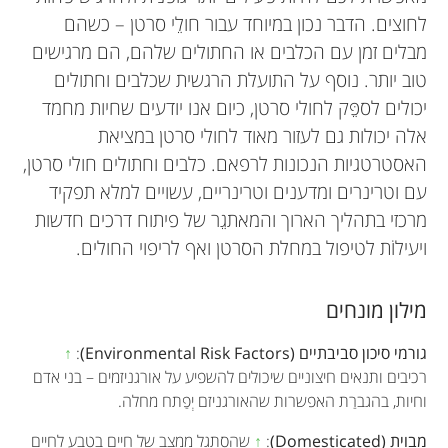
לחוצים. הדבר נכון במיוחד עבור חולֵי סרטן – כשהם
מבלים זמן עם הכלבים או החתולים שלהם, הם מרגישים
טוב יותר. נוסף על התועלת הרגשית שכלבים וחתולים
יכולים לספֵּק לחולי סרטן, כיום אנו יודעים שחיות מחמד
אלה יכולות גם לעזור מאוד לחולי סרטן במציאת
האסטרטגיות הנכונות לרפאם. כלבים וחתולים חולי סרטן,
עם וטרינרים ומדענים וטרינריים, עשויים למלא תפקיד
מרכזי בתהליך הארוך והמאתגֵר של פיתוח דרכים חדשות
ויעילוֹת לטיפול במחלת הסרטן ואף לריפוי החולים.
מילון מונחים
גורמי סיכון סביבתיים (Environmental Risk Factors)
:
↑
רכיבים ותנאים חיצוניים שיכולים להשפיע על אורגניזמים – בני אדם
וחיות, בהגברַת האפשרות שהאורגניזם יְפַתח מחלה.
מבוית (Domesticated)
:
↑
שהסתגל ממצב של חיים בטבע לחיים