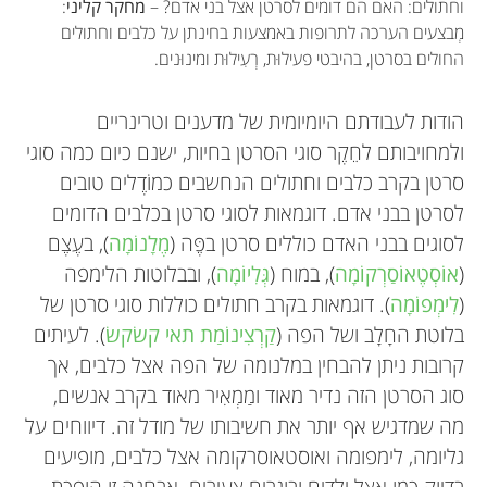
וחתולים: האם הם דומים לסרטן אצל בני אדם? –
מחקר קליני
:
מְבצעים הערכה לתרופות באמצעות בחינתן על כלבים וחתולים
החולים בסרטן, בהיבטי פעילוּת, רְעִילוּת ומינוּנים.
הודות לעבודתם היומיומית של מדענים וטרינריים
ולמחויבותם לחֵקֶר סוגי הסרטן בחיות, ישנם כיום כמה סוגי
סרטן בקרב כלבים וחתולים הנחשבים כמוֹדֶלים טובים
לסרטן בבני אדם. דוגמאות לסוגי סרטן בכלבים הדומים
Philip J. Bergman
Alain de Bruin
Laura Bongiovanni
לסוגים בבני האדם כוללים סרטן בפֶּה (
מֶלָנוֹמָה
), בעֶצֶם
(
אוֹסְטֶאוֹסַרְקוֹמָה
), במוח (
גְּלִיוֹמָה
), ובבלוטות הלימפה
(
לִימְפוֹמָה
). דוגמאות בקרב חתולים כוללות סוגי סרטן של
Isabelle
בלוטת החָלָב ושל הפה (
קַרְצִינוֹמַת תאי קשׂקשׂ
). לעיתים
גיל: 11
קרובות ניתן להבחין במלנומה של הפה אצל כלבים, אך
ד"ר Bergman הוא מומחה לאונקולוגיה וטרינרית
פרופ’ de Bruin הוא מומחה לפתולוגיה וטרינרית.
ד"ר Bongiovanni היא מומחית לווטרינריה פּתוֹלוֹגית
סוג הסרטן הזה נדיר מאוד ומַמְאִיר מאוד בקרב אנשים,
שהקדיש את חייו לריפוי חיות חולות סרטן. לאחר
הקדיש את הקריירה שלו לחֵקֶר הביולוגיה של תאי
שהקדישה את הקריירה שלה לחֵקֶר סרטן בקרב כלבים
מה שמדגיש אף יותר את חשיבותו של מודל זה. דיווחים על
שסיים את בית הספר לווטרינריה במדינת קוֹלוֹרדוֹ,
סרטן וחיות מודל עבור סרטן אנושי. קיבל תואר דוקטור
כמודל לסרטן בבני אדם, במטרה לְפַתח בדיקות חדשות
גליומה, לימפומה ואוסטאוסרקומה אצל כלבים, מופיעים
לרפואה וטרינרית ב-1994 מאוניברסיטת הָנוֹבֶר
ארה"ב ב-1990, הֵחֵל לעבוד כאונקולוג. הוא השלים
וטיפולים כנגד סרטן. לאחר שסיימה את לימודיה
קוראים לי Isabelle ואני נהנית מריקוד, מאומנות
בדיוק כמו אצל ילדים ובוגרים צעירים. אבחנה זו הופכת