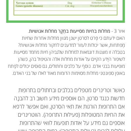
איור 3 -
מחלות בחיות מסייעות בחֵקֶר מחלות אנושיות
.
האם ידעתם כי פְּרט לסרטן ישנן מגוון מחלות אחרות שחיות
מְפתחות, אשר יכולות לעזור למדענים לחקור מחלות אנושיות?
בטבלה זו מוצגות דוגמאות למחלות שלגביהן חיות מחמד מסייעות
לשיפור היֶּדע הקיים על אודות מחלות אלה והטיפול בהן, כשהן
מופיעות בבני אדם. נוסף על כלבים וחתולים, גם סוסים יכולים לפַתח
באופן ספונטני מחלות מסוימות הדומות מאוד לאלו של בני האדם.
כאשר וטרינרים מטפלים בכלבים ובחתולים בתרופות
חדשות כנגד סרטן, הם אוספים מידע חשוב רב להבנָה
אם התרופות הורגות את תאי הסרטן, ואם אפשר לרפא
את החיות המטופלות (פעילוּת התרופה). הווטרינרים
אוספים גם מידע על אודות תופעות לוואי שהתרופות
עלולות לגרום (רעילוּת התרופה); כמוּת התרופה שיש