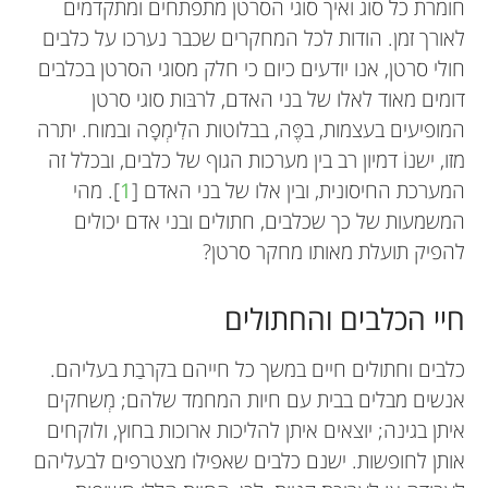
חומרת כל סוג ואיך סוגי הסרטן מתפתחים ומתקדמים
לאורך זמן. הודות לכל המחקרים שכבר נערכו על כלבים
חולי סרטן, אנו יודעים כיום כי חלק מסוגי הסרטן בכלבים
דומים מאוד לאלו של בני האדם, לרבּות סוגי סרטן
המופיעים בעצמות, בפֶּה, בבלוטות הלִימְפָה ובמוח. יתרה
מזו, ישנוֹ דמיון רב בין מערכות הגוף של כלבים, ובכלל זה
המערכת החיסונית, ובין אלו של בני האדם [
1
]. מהי
המשמעות של כך שכלבים, חתולים ובני אדם יכולים
להפיק תועלת מאותו מחקר סרטן?
חיי הכלבים והחתולים
כלבים וחתולים חיים במשך כל חייהם בקרבַת בעליהם.
אנשים מבלים בבית עם חיות המחמד שלהם; מְשחקים
איתן בגינה; יוצאים איתן להליכות ארוכות בחוץ, ולוקחים
אותן לחופשות. ישנם כלבים שאפילו מצטרפים לבעליהם