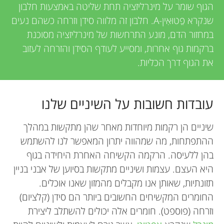
u
i
הגוף שומר על מינרליזציה תחת שליטה באמצעות חלבון
e
שנקרא פֵטוּאִין-A. חלבון זה מלווה סידן וזרחה כשהם נעים
n
במחזור הדם, מונע התרחשות של מינרליזציה מסוכנת
w
ברקמות גוף אחרות, ומסייע לעודף הסידן והזרחה לעזוב
g
e
את הגוף דרך הכליות.
M
r
עובדות חשובות על השיניים שלנו
s
i
שיניים הן רקמות מיוחדות מאחר שהן מתקשות במהלך
n
ההתפתחות, מה שמהווה יתרון המאפשר לנו להשתמש
בהן ללעיסה. הרקמה הקשיחה האחרת היחידה בגוף
d
היא העצם. עצמות ושיניים מתקשות בסיוען של אבני בניין
תזונתיות, שאותן אנו מקבלים מהמזון שאנו אוכלים.
s
החומרים המקשיחים החשובים ביותר הם סידן (קלציום)
וזרחה (פוספט). חומרים אלה יכולים להשתלב ליצירת