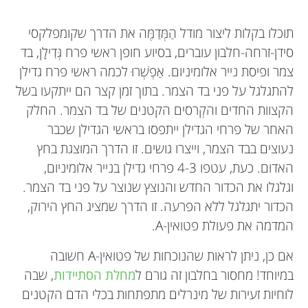
תוכלו בקלות ליצור מודל הַמְּדַמֶּה את הדרך שקומפלקסי
סידן-זרחה-חלבון עוברים, בסיוע חופן ראשי פרח גְּדִילָן, בד
צמר ופיסת נייר אלומיניום. אַפְשְׁרוּ לכמה ראשי פרח גדילן
להתגלגל על פני בד הצמר. בתוך זמן קצר הם ייתקעו בשל
הקצוות החדים והקְרסים הקטנים של בד הצמר. החלק
האחר של פרחי הגדילן ייתפסו בראשי הגדילן שכבר
נעוצים בבד הצמר, וייצרו גושים. זו הדרך המוצגת בחץ
האדום. כעת, עטפו 4-3 פרחי גדילן בנייר אלומיניום,
וגלגלו את הכדור החדש והנוצץ שנוצר על פני בד הצמר.
הכדור יתגלגל ללא הפרעה. זו הדרך שמציג החץ הירוק,
המדמה את פעולת פטואין-A.
אם כן, ניתן לראות שהנוכחות של פטואין-A חשובה
במיוחד! מחסור בחלבון זה גורם ל
מחלת הסתיידות
, שבה
לוחיות זעירות של מינרלים מתפתחות בכלי הדם הקטנים