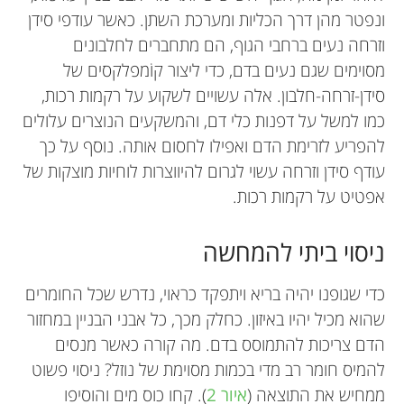
ונפטר מהן דרך הכליות ומערכת השתן. כאשר עודפי סידן
וזרחה נעים ברחבי הגוף, הם מתחברים לחלבונים
מסוימים שגם נעים בדם, כדי ליצור קוֹמפלקסים של
סידן-זרחה-חלבון. אלה עשויים לשקוע על רקמות רכות,
כמו למשל על דפנות כלי דם, והמשקעים הנוצרים עלולים
להפריע לזרימת הדם ואפילו לחסום אותה. נוסף על כך
עודף סידן וזרחה עשוי לגרום להיווצרות לוחיות מוצקות של
אפטיט על רקמות רכות.
ניסוי ביתי להמחשה
כדי שגופנו יהיה בריא ויתפקד כראוי, נדרש שכל החומרים
שהוא מכיל יהיו באיזון. כחלק מכך, כל אבני הבניין במחזור
הדם צריכות להתמוסס בדם. מה קורה כאשר מנסים
להמיס חומר רב מדי בכמות מסוימת של נוזל? ניסוי פשוט
ממחיש את התוצאה (
איור 2
). קחו כוס מים והוסיפו