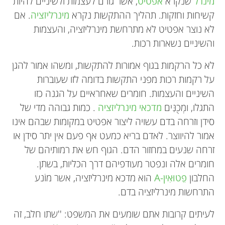
מינרל
שנקרא
אפטיט
, אשר גורם לעצמות ולשיניים להיות
קשיחות וחזקות. תהליך ההתקשות נקרא
מינרליזציה
. אם
לא נוצר אפטיט לא מתרחשת מינרליזציה, והעצמות
והשיניים נשארות רכות.
לא כל הרקמות בגוף אמורות להתקשות, ומשהו אמור להגן
על רקמות רכות מפני התקשות בדומה לזו שעוברות
השיניים והעצמות. חומרים שאחראיים על הגנה כזו
התגלו, ומְכֻנִּים
מדכאי מינרליזציה
. כמות גבוהה מדי של
סידן וזרחה בדם עשויה ליצור אפטיט במקומות שבהם אינו
אמור להיווצר. לאדם בריא כמעט אף פעם אין יתר סידן או
זרחה שנעים במחזור הדם. הגוף חש את רמותיהם של
חומרים אלה ונפטר מעודפיהם דרך הכליות, בשתן.
החלבון
פֵטוּאִין-A
הוא מדכא מינרליזציה, אשר מוֹנע
התרחשות מינרליזציה בדם.
לעיתים קרובות אתם שומעים את המשפט: ''שתו חלב, זה