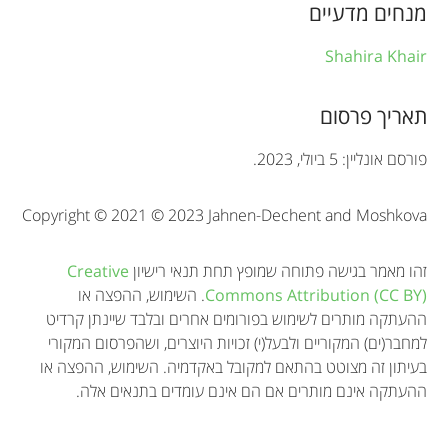
r
מנחים מדעיים
m
Shahira Khair
a
t
תאריך פרסום
i
פורסם אונליין: 5 ביולי, 2023.
o
Copyright © 2021 © 2023 Jahnen-Dechent and Moshkova
n
זהו מאמר בגישה פתוחה שמופץ תחת תנאי רישיון
Creative
Commons Attribution (CC BY)
. השימוש, ההפצה או
ההעתקה מותרים לשימוש בפורומים אחרים ובלבד שיינתן קרדיט
למחבר(ים) המקוריים ולבעל(י) זכויות היוצרים, ושהפרסום המקורי
בעיתון זה מצוטט בהתאם למקובל באקדמיה. השימוש, ההפצה או
ההעתקה אינם מותרים אם הם אינם עומדים בתנאים אלה.