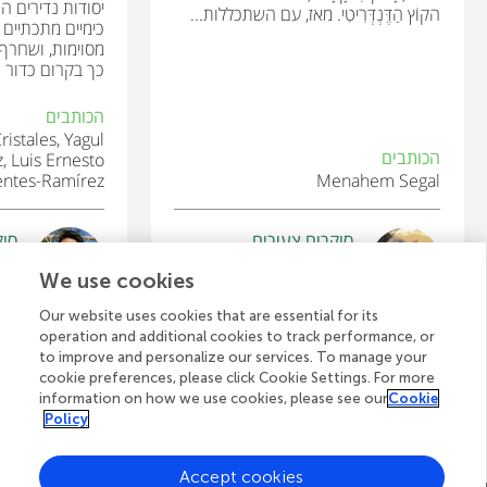
יסודות נדירים ה
הקוֹץ הַדֶּנְדְּרִיטִי. מאז, עם השתכללות...
כימיים מתכתיים 
מסוימות, ושחרף 
כך בקרום כדור ה
הכותבים
ristales, Yagul
הכותבים
, Luis Ernesto
entes-Ramírez
Menahem Segal
סוקרים צעירים
סוק
tin
Peleg
We use cookies
גיל: 10
גיל: 
Our website uses cookies that are essential for its
operation and additional cookies to track performance, or
to improve and personalize our services. To manage your
cookie preferences, please click Cookie Settings. For more
לצפייה בכל המאמרים
information on how we use cookies, please see our
Cookie
Policy
Accept cookies