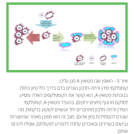
איור 3 - האופן שבו פטואין-A מגן עלינו.
קומפלקסי סידן-זרחה-חלבון נוצרים בדם בדרך כלל (חץ כחול).
בנוכחות פטואין-A, הוא קושר את הקומפלקסים האלה ומסייע
לסלקם מהגוף (חיצים ירוקים). בהעדר פטואין-A, קומפלקסי
הסידן-זרחה-חלבון מתחברים יחד ועשויים לשקוע ברקמות, מה
שגורם להסתיידות (חץ אדום). מצב זה הוא מסוכן מאחר שהיווצרות
גבישים בשרירים ובאיברים עלולה להפריע לפעולתם, ואפילו להרוס
אותם.