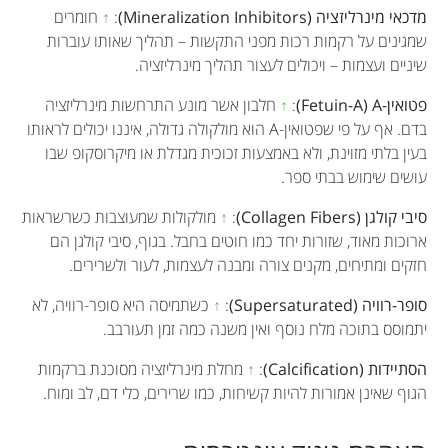
מדכאי מינרליזציה (Mineralization Inhibitors)
:
↑
חומרים
שמגינים על רקמות רכות מפני התקשות – תהליך שאותו עוברות
שיניים ועצמות – ויכולים לעצור תהליך מינרליזציה.
פטואין-A
(Fetuin-A)
:
↑
חלבון אשר מונע התרחשות מינרליזציה
בדם. אף על פי שפטואין-A הוא מולקולה גדולה, איננו יכולים לראותו
בעין בלתי מזוינת, ולא באמצעות זכוכית מגדלת או מיקרוסקופ שבו
עושים שימוש בבתי ספר.
סיבי קולגן (Collagen Fibers)
:
↑
מולקולות שמעוצבות כשרשראות
ארוכות מאוד, שזורות יחד כמו חוטים בחבל. בגוף, סיבי קולגן הם
חזקים ומתיחים, מקנים צורה ומבנה לעצמות, לעור ולשרירים.
סופר-רוויה (Supersaturated)
:
↑
כשתמיסה היא סופר-רוויה, לא
יתמוסס בתוכה מלח נוסף ואין משנה כמה זמן תעורבב.
הסתיידות (Calcification)
:
↑
מחלת מינרליזציה מסוכנת ברקמות
הגוף שאינן אמורות להיות קשיחות, כמו שרירים, כלי דם, לב ומוח.