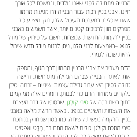
הבנייה מתחילה לפני שאנו נולדים, ונמשכת לכל אורך
חיינו. אבני בניין רבות עבור הבנייה הזו מגיעות מהמזון
שאנו אוכלים. במערכת העיכול שלנו, רוק ומיצי עיכול
מפרקים מזון לרכיבים קטנים יותר, אשר משמשים כאבני
בניין לרקמות החדשות שנוצרות. חשבו על פירוק של מודל
לגו® –באמצעות לבני הלגו, ניתן לבנות מודל חדש שיכול
להיות שונה לגמרי.
הדם מעביר את אבני הבניין מהמזון דרך הגוף, ומספק
אותן לאתרי הבנייה שבהם הגדילה מתרחשת. דרישה
גדולה לסידן היא עבור גדילת עצמות ושיניים – זרחה וסידן
נלקחים ממחזור הדם כדי לבנותן. חומרים אלה ממוקמים
בתוך רשת רכה של
סיבי קוֹלָגֶן
, שבסופו של דבר מעצבת
את העצמות והשיניים בגופנו. כאשר הרשת מלאה באבני
בניין, הרקמה נעשית קשיחה, כמו בטון שמחוזק במתכת.
סיבי מתכת וקולגן יכולים לשאת מתח רב; מֶלֶט ואפטיט
יכולים לשאת משקל רב. לכן, הן בטון שמחוזק במתכת הן