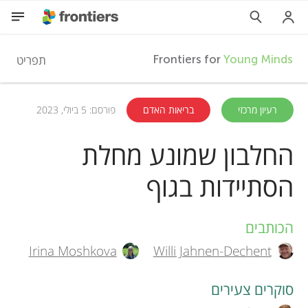
F
תפריט
Frontiers for
Young Minds
r
HE
רעיון מרכזי
בריאות האדם
פורסם: 5 ביולי, 2023
מאמרים
o
החלבון שמונע מחלת
השתתפות
הסתיידות בגוף
n
t
הכותבים
A
Irina Moshkova
Willi Jahnen-Dechent
i
u
t
סוקרים צעירים
e