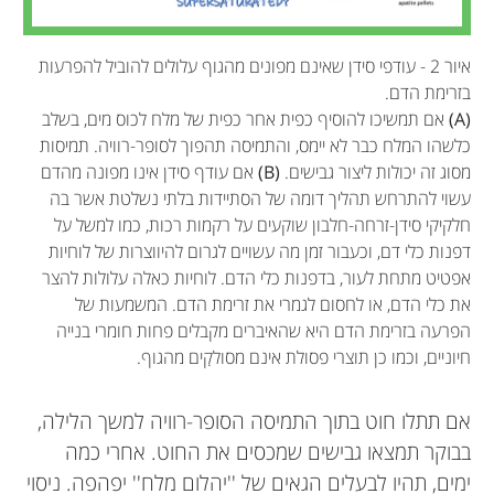
איור 2 - עודפי סידן שאינם מפונים מהגוף עלולים להוביל להפרעות
בזרימת הדם.
(A)
אם תמשיכו להוסיף כפית אחר כפית של מלח לכוס מים, בשלב
כלשהו המלח כבר לא יימס, והתמיסה תהפוך לסופר-רוויה. תמיסות
מסוג זה יכולות ליצור גבישים.
(B)
אם עודף סידן אינו מפונה מהדם
עשוי להתרחש תהליך דומה של הסתיידות בלתי נשלטת אשר בה
חלקיקי סידן-זרחה-חלבון שוקעים על רקמות רכות, כמו למשל על
דפנות כלי דם, וכעבור זמן מה עשויים לגרום להיווצרות של לוחיות
אפטיט מתחת לעור, בדפנות כלי הדם. לוחיות כאלה עלולות להצר
את כלי הדם, או לחסום לגמרי את זרימת הדם. המשמעות של
הפרעה בזרימת הדם היא שהאיברים מקבלים פחות חומרי בנייה
חיוניים, וכמו כן תוצרי פסולת אינם מסולקִִים מהגוף.
Willi Jahnen-Dechent
Irina Moshkova
אם תתלו חוט בתוך התמיסה הסופר-רוויה למשך הלילה,
בבוקר תמצאו גבישים שמכסים את החוט. אחרי כמה
ימים, תהיו לבעלים הגאים של ''יהלום מלח'' יפהפה. ניסוי
Helena