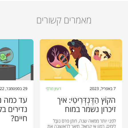
מאמרים קשורים
7 באפריל, 2023
רעיון מרכזי
29 בספטמבר, 2022
הקוֹץ הַדֶּנְדְּרִיטִי: איך
עד כמה נד
זיכרון נשמר במוח
נדירים בק
חיים?
לפני יותר ממאה שנה, חתן פרס נוֹבֶּל
לימים, רָמוֹן אִי קָחָאל, תיאר לראשונה את