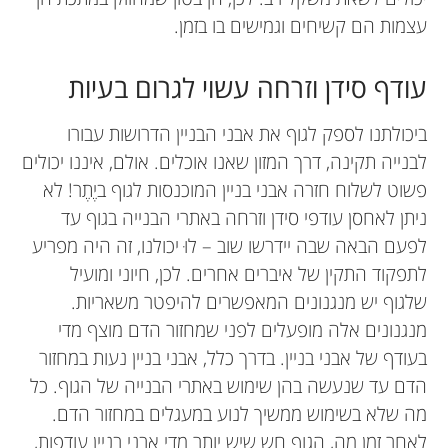
עצמות הם קשיחים וגמישים בו בזמן.
עודף סידן וזרחה עשוי לגרום בעיות
ביכולתנו לספק לגוף את אבני הבניין הדרושות עבורו
לבנייה תקינה, דרך המזון שאנו אוכלים. אולם, איננו יכולים
פשוט לשלוח חזרה אבני בניין המוכנסות לגוף ביֶתֶר! לא
ניתן לאחסן עודפי סידן וזרחה באתרי הבנייה בגוף עד
לפעם הבאה שבה יידרשו שוב – לוּ יכולנו, זה היה מפריע
לתפקוד התקין של איברים אחרים. לכן, חיוני ומועיל
שלגוף יש מנגנונים המאפשרים להיפטר משאריות.
מנגנונים אלה מופעלים לפני שמחזור הדם מוצף מדי
בעודף של אבני בניין. בדרך כלל, אבני בניין נעות במחזור
הדם עד שנעשה בהן שימוש באתרי הבנייה של הגוף. כל
מה שלא בשימוש ממשיך לנוע במעגלים במחזור הדם.
לאחר זמן מה, הגוף חש שיש יותר מדי אבני בניין עודפות,