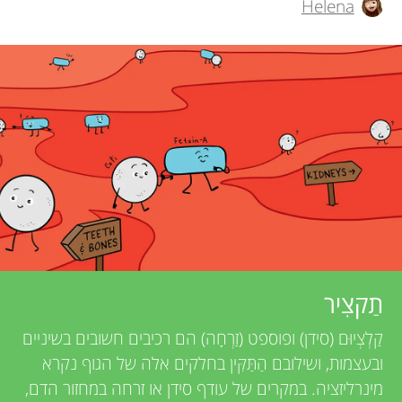
Helena
h
תחומים
r
o
s
r
s
f
a
o
n
r
d
r
Y
תַקצִיר
e
קַלְצְיוּם (סידן) ופוספט (זַרְחָה) הם רכיבים חשובים בשיניים
o
אודות
v
ובעצמות, ושילובם הַתַּקִּין בחלקים אלה של הגוף נקרא
מינרליזציה. במקרים של עודף סידן או זרחה במחזור הדם,