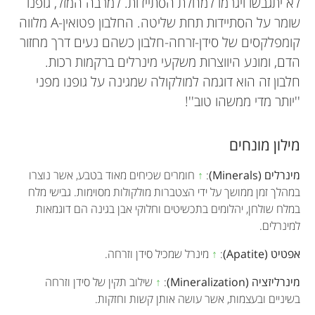
לא יתגבשו ויגרמו למחלת הסתיידות. למרבה המזל, גופנו
שומר על הסתיידות תחת שליטה. החלבון פטואין-A מלווה
קומפלקסים של סידן-זרחה-חלבון כשהם נעים דרך מחזור
הדם, ומונע היווצרות משקעי מינרלים ברקמות רכות.
חלבון זה הוא דוגמה למולקולה שמגינה על גופנו מפני
''יותר מדי ממשהו טוב''!
מילון מונחים
מינרלים (Minerals)
:
↑
חומרים שכיחים מאוד בטבע, אשר נוצרו
במהלך זמן ממושך על ידי הצטברות מולקולות מסוימות. גבישי מלח
במלח שולחן, יהלומים בתכשיטים וחלוקי אבן בגינה הם דוגמאות
למינרלים.
אפטיט (Apatite)
:
↑
מינרל שמכיל סידן וזרחה.
מינרליזציה (Mineralization)
:
↑
שילוב תקין של סידן וזרחה
בשיניים ובעצמות, אשר עושה אותן קשות וחזקות.