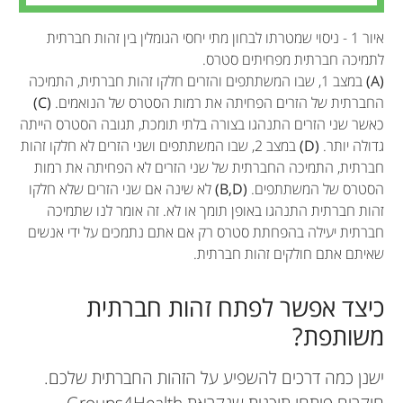
להיות בריאים.
סלעים עם חברים, שאיתם היא חולקת זהות חברתית.
frenzel@psych.uni-frankfurt.de
*
איור 1 - ניסוי שמטרתו לבחון מתי יחסי הגומלין בין זהות חברתית
לתמיכה חברתית מפחיתים סטרס.
(A)
במצב 1, שבו המשתתפים והזרים חלקו זהות חברתית, התמיכה
החברתית של הזרים הפחיתה את רמות הסטרס של הנואמים.
(C)
כאשר שני הזרים התנהגו בצורה בלתי תומכת, תגובה הסטרס הייתה
גדולה יותר.
(D)
במצב 2, שבו המשתתפים ושני הזרים לא חלקו זהות
חברתית, התמיכה החברתית של שני הזרים לא הפחיתה את רמות
הסטרס של המשתתפים.
(B,D)
לא שינה אם שני הזרים שלא חלקו
זהות חברתית התנהגו באופן תומך או לא. זה אומר לנו שתמיכה
חברתית יעילה בהפחתת סטרס רק אם אתם נתמכים על ידי אנשים
שאיתם אתם חולקים זהות חברתית.
כיצד אפשר לפתח זהות חברתית
משותפת?
ישנן כמה דרכים להשפיע על הזהות החברתית שלכם.
חוקרים פיתחו תוכנית שנקראת Groups4Health,