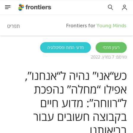
F
תפריט
Frontiers for
Young Minds
r
HE
רעיון מרכזי
מדעי המוח ופסיכולוגיה
פורסם: 7 במרץ, 2022
מאמרים
o
כש“אני” נהיה ל“אנחנו”,
השתתפות
n
אפילו “מחלה” נהפכת
t
ל“רווחה”: מדוע חיים
i
בקבוצה חשובים עבור
בריאותנו
e