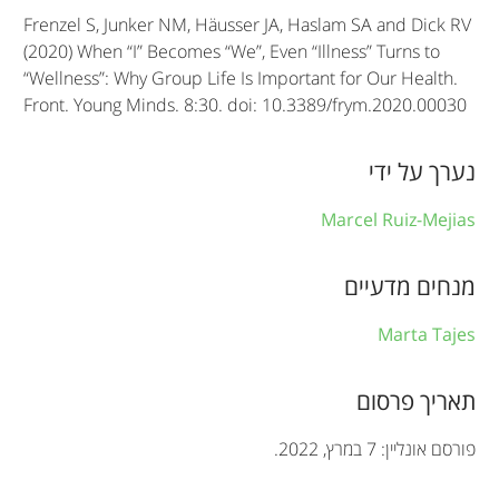
e
Frenzel S, Junker NM, Häusser JA, Haslam SA and Dick RV
(2020) When “I” Becomes “We”, Even “Illness” Turns to
i
“Wellness”: Why Group Life Is Important for Our Health.
n
Front. Young Minds. 8:30. doi: 10.3389/frym.2020.00030
f
נערך על ידי
o
r
Marcel Ruiz-Mejias
m
מנחים מדעיים
a
Marta Tajes
t
i
תאריך פרסום
o
פורסם אונליין: 7 במרץ, 2022.
n