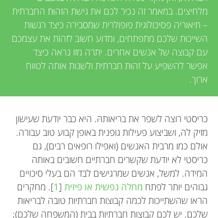
מלחיצים. במאמר זה נכיר לכם את גישת הזהוּת החברתית
– תיאוריה פסיכולוגית פופולרית שמסבירה כיצד רגשות
השייכוּת שלכם מתפתחים, ומדוע חשוב לזהוֹת את עצמכם
עם קבוצה של אנשים אחרים. יתרה מזו נראה כיצד
אפשר להשפיע על זהוּת חברתית ולשנות אותה לטווח
ארוך.
כריסטי רוצה לשפר את בריאותהּ. היא כבר יודעת שעישון
מזיק לה, ושביצוע פעילות גופנית באופן קבוע טוב עבורה.
אולם כמו מרבית האנשים (ואפילו רופאים רבים), גם
כריסטי לא יודעת שקשרים חברתיים חשובים באותה
המידה. למשל, אנשים שמרגישים לבד הם בעלי סיכויים
גבוהים יותר לפתח
מחלה נפשית או פיזית
[
1
]. מחקרים
הראו שהשתייכות לכמה קבוצות חברתיות טובה לבריאות
שלכם. יש לכם קבוצות חברתיות בבית (המשפחה שלכם);