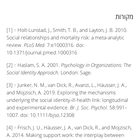
מקורות
[1]
↑
Holt-Lunstad, J., Smith, T. B., and Layton, J. B. 2010.
Social relationships and mortality risk: a meta-analytic
review.
PLoS Med.
7:e1000316. doi:
10.1371/journal.pmed.1000316
[2]
↑
Haslam, S. A. 2001.
Psychology in Organizations: The
Social Identity Approach
. London: Sage.
[3]
↑
Junker, N. M., van Dick, R., Avanzi, L., Häusser, J. A.,
and Mojzisch, A. 2019. Exploring the mechanisms
underlying the social identity-ill-health link: longitudinal
and experimental evidence.
Br. J. Soc. Psychol.
58:991–
1007. doi: 10.1111/bjso.12308
[4]
↑
Frisch, J. U., Häusser, J. A., van Dick, R., and Mojzisch,
A. 2014. Making support work: the interplay between