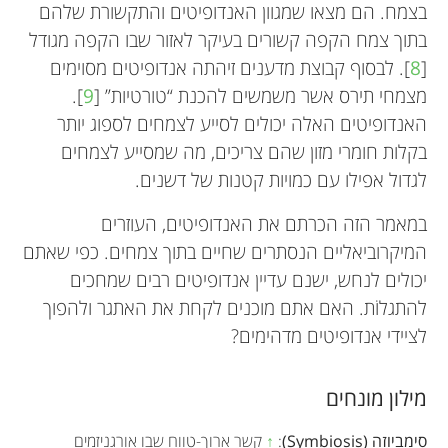
בצמח. הם מצאו שמגוון האנדופיטים והתקשורת שלהם
בתוך צמח הקפה קשורים בעיקר לאזור שבו הקפה מגודל
[
8
]. לבסוף קבוצת מדענים זיהתה אנדופיטים מסוימים
מצמחי תירס אשר משמשים להכנת “טורטיות” [
9
].
האנדופיטים האלה יכולים לסייע לצמחים לספוג יותר
בקלות חומרי מזון שהם צריכים, מה שמסייע לצמחים
לגדול אפילו עם כמויות קטנות של דשנים.
במאמר הזה הכרתם את האנדופיטים, העוזרים
המיקרוביאליים הנסתרים שחיים בתוך צמחים. כפי שאתם
יכולים לנחש, ישנם עדיין אנדופיטים רבים שמחכים
להתגלוֹת. האם אתם מוכנים לקחת את האתגר ולהפוך
לציידי אנדופיטים מדהימים?
מילון מונחים
סימביוזה (Symbiosis)
:
↑
קשר ארוך-טווח שבו אורגניזמים