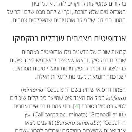
ברקודים שמסייעות לחוקרים לזהות את מרבית
האנדופיטים שלא תורבתו, וכך יש להם מבט שלם יותר על
המגוון הביולוגי של מיקרואורגניזמים שמאכלסים צמחים.
אנדופיטים מצמחים שגדלים במקסיקו
קבוצות שונות של מדענים גילו אנדופיטים בצמחים
שגדלים במקסיקו, ומצאו שאפשר להשתמש באנדופיטים
כדי ליצור תרופות ולהפיק מזונות ומוצרי טיפוח מסוימים.
ישנן כמה דוגמאות מעניינות לתגליות האלה.
הצמח הרפואי שידוע בשם “Copalchi”
Hintonia
(
)
latiflora
מכיל את האנדופיט שמייצר כימיקלים שיכולים
לסייע בטיפול בסוכרת [
4
]. בזני צמחים רפואיים אחרים
כמו “Granadilla”
(Callicarpa acuminata)
ועץ
ה-“Copal”
)
Bursera simaruba
(
מדענים מצאו
אנדופיטים שמייצרים כימיקלים שיכולים להרוג עשבים