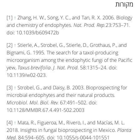
מקורות
[1]
↑
Zhang, H. W., Song, Y. C., and Tan, R. X. 2006. Biology
and chemistry of endophytes.
Nat. Prod. Rep.
23:753–71.
doi: 10.1039/b609472b
[2]
↑
Stierle, A., Strobel, G., Stierle, D., Grothaus, P., and
Bignami, G. 1995. The search for a taxol-producing
microorganism among the endophytic fungi of the Pacific
yew,
Taxus brevifolia
.
J. Nat. Prod.
58:1315–24. doi:
10.1139/w02-023.
[3]
↑
Strobel, G., and Daisy, B. 2003. Bioprospecting for
microbial endophytes and their natural products.
Microbiol. Mol. Biol. Rev.
67:491–502. doi:
10.1128/MMBR.67.4.491-502.2003
[4]
↑
Mata, R., Figueroa, M., Rivero, I., and Macías, M. L.
2018. Insights in fungal bioprospecting in Mexico.
Planta
Med.
84:594–605. doi: 10.1055/s-0044-101551