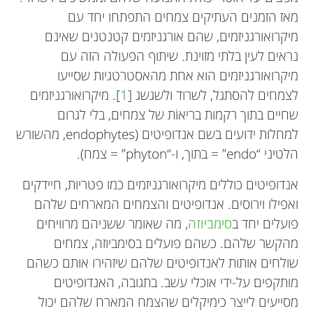
מאז הזמנים העתיקים צמחים התפתחו יחד עם
מיקרואורגניזמים, שהם אורגניזמים קטנטנים שאינם
נראים לעין בלתי מזוינת. שיתוף הפעולה הזה עם
מיקרואורגניזמים הוא אחת מהאסטרטגיות שסייעו
לצמחים להסתגל, לשרוד ולשגשג [
1
]. מיקרואורגניזמים
שחיים בתוך רקמות בריאוֹת של צמחים, בלי לגרום
למחלות ידועים בשם אנדופיטים (endophytes, מהשורש
הלטיני “endo” = בתוך, ו-“phyton” = צמח).
אנדופיטים כוללים מיקרואורגניזמים כמו פטריות, חיידקים
ואפילו וירוסים. אנדופיטים והצמחים המארחים שלהם
פועלים יחד ב
סימביוזה
, מה שאומר ששניהם מרוויחים
מהקשר שלהם. כשהם פועלים בסימביוזה, צמחים
שולחים אותות לאנדופיטים שלהם שיזהירו אותם כשהם
מותקפים על-ידי אוכלי עשב. בתגובה, האנדופיטים
מסייעים לייצר כימיקלים שהצמח המארח שלהם יכול