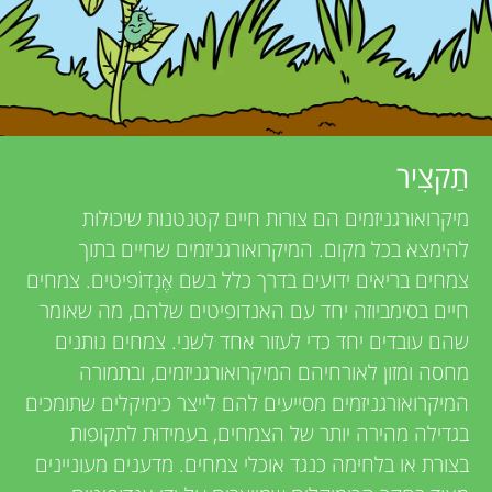
u
r
e
n
v
g
i
תַקצִיר
M
e
מיקרואורגניזמים הם צורות חיים קטנטנות שיכולות
i
w
להימצא בכל מקום. המיקרואורגניזמים שחיים בתוך
צמחים בריאים ידועים בדרך כלל בשם אֶנְדוֺפיטים. צמחים
e
n
חיים בסימביוזה יחד עם האנדופיטים שלהם, מה שאומר
r
שהם עובדים יחד כדי לעזור אחד לשני. צמחים נותנים
d
מחסה ומזון לאורחיהם המיקרואורגניזמים, ובתמורה
s
המיקרואורגניזמים מסייעים להם לייצר כימיקלים שתומכים
s
בגדילה מהירה יותר של הצמחים, בעמידוּת לתקופות
בצורת או בלחימה כנגד אוכלי צמחים. מדענים מעוניינים