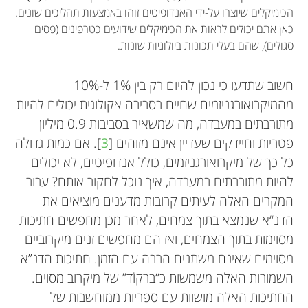
הכימיקלים שיוצרו על-ידי האנדופיטים זוהו באמצעות תהליכים שונים.
כאן אתם יכולים לראות את הכימיקלים שידועים כטרפינים (פסים
סגולים), שהם בעלי תכונות ביולוגיות שונות.
חשוב שתדעו כי נכון להיום רק בין 1% ל-10%
מהמיקרואורגניזמים שחיים בסביבה אקולוגית יכולים להיות
מתורבתים במעבדה, מה שמשאיר בסביבות 0.9 מיליון
פטריות וחיידקים שעדיין אינם מזוהים [
3
]. אם כמות גדולה
כל כך של מיקרואורגניזמים, כולל אנדופיטים, לא יכולים
להיות מתורבתים במעבדה, איך נוכל לחקור אותם? עבור
המקרים האלה לעיתים קרובות מדענים מוציאים את
הדנ“א שנמצא בתוך צמחים, לאחר מכן מחפשים חתיכות
מסוימות בתוך הצמחים, ואז הם מחפשים זנים מיקרוביים
מסוימים שאינם משתנים הרבה עם הזמן. חתיכות הדנ”א
השמורות האלה משמשות כ“ברקוֹד” של מיקרוב מסוים.
החתיכות האלה מושוות עם ספריות ממוחשבות של