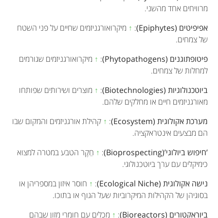
מרוויחים אחד מהשני.
אפיפיטים (Epiphytes)
:
↑
מיקרואורגניזמים שחיים על פני השטח
של צמחים.
פיטופתוגנים (Phytopathogens)
:
↑
מיקרואורגניזמים שגורמים
למחלות של צמחים.
ביוטכנולוגיות (Biotechnologies)
:
↑
מוצרים ושירותים שפותחו
מאורגניזמים חיים או מחלקים שלהם.
מערכת אקולוגית (Ecosystem)
:
↑
קהילת אורגניזמים והמקום שבו
הם מבצעים אינטראקציה.
’חיפוש ביולוגי’(Bioprospecting)
:
↑
חֵקֶר הטבע במטרה למצוא
כימיקלים עם ערך ביוטכנולוגי.
נישה אקולוגית (Ecological Niche)
:
↑
חוסר איזון במספריהן או
בסוגיהן של הקהילות המיקרוביות שעל הגוף או בתוכו.
ביוראקטורים (Bioreactors)
:
↑
מכלים עם חומרי מזון שבהם