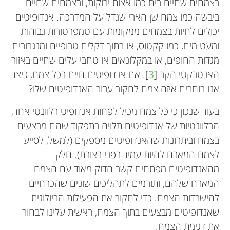
בצמחים שחיים בים כמו אצות ירוקות, ובצמחים שחיים
ביבשה כמו צמח שן הארי שגדל על המדרכה. אנדופיטים
יכולים לחיות בצמחים ממקומות עם טמפרטורות גבוהות
ומעט מים, כמו קקטוס, או בתוך דקלים טרופיים ומנגרובים
מגדות החופים, או במקלונאים או טחבי עלים שחיים באזור
האנטרקטי הקר [
3
]. אם אנדופיטים חיים בכל צמח, כיצד
אנו בוחרים איזה צמח לחקור עבור האנדופיטים שלו?
בעוד שנכון כי כֹּל צמח מכיל לפחות אנדופיט רלוונטי אחד,
הרלוונטיוּת של אנדופיטים תלויה בתפקוד שהם מבצעים
בצמח וביתרונות שהאנדופיטים מספקים (למשל, לסייע
לצמח המארח להיות עמיד בפני בצורת). חלק
מהאנדופיטים מפתחים קשר הדוק מאוד עם הצמח
המארח שלהם, ותורמים לתהליכים שונים שהכרחיים
להישרדות הצמח. כדי לחקור את הפעילות הביולוגית
שאנדופיטים מבצעים בתוך הצמח, ראשית עלינו לבחור
את דגימת הצמח.