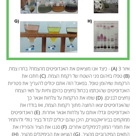
איור 3
(A)
- כיצד אנו מוציאים את האנדופיטים מהצמח? בחרו צמח.
(B)
טפלו בזיהום פני השטח של רקמת הצמח.
(C)
חתכו את
הרקמות שזיהומן טופל. בפאנל הזה אתם יכולים להעריך את פטריות
האנדופיטים שהוכתמו בכחול (חיצים כהים) וחיות על תאי הצמח
(חיצים לבנים).
(D)
שימו את הרקמות על צלחות אגאר כך
שהאנדופיטים יצאו החוצה מתוך רקמות הצמח, ואז בודדו את
האנדופיטים וגדלו אותם על צלחות אגאר אחרות.
(E)
האנדופיטים
ממוקמים בביוריאקטורים, היכן שהם יכולים לגדול בציר נוזלי ולהתמיר
את חומרי המזון לכימיקלים אחרים.
(F)
סננו את הציר והפרידו את
התאים המיקרוביים מהציר.
(G)
הוציאו את הכימיקלים מהציר.
(H)