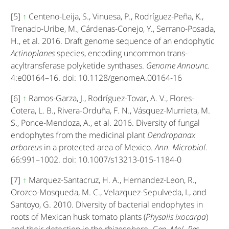
[5]
↑
Centeno-Leija, S., Vinuesa, P., Rodríguez-Peña, K.,
Trenado-Uribe, M., Cárdenas-Conejo, Y., Serrano-Posada,
H., et al. 2016. Draft genome sequence of an endophytic
Actinoplanes
species, encoding uncommon trans-
acyltransferase polyketide synthases.
Genome Announc.
4:e00164–16. doi: 10.1128/genomeA.00164-16
[6]
↑
Ramos-Garza, J., Rodríguez-Tovar, A. V., Flores-
Cotera, L. B., Rivera-Orduña, F. N., Vásquez-Murrieta, M.
S., Ponce-Mendoza, A., et al. 2016. Diversity of fungal
endophytes from the medicinal plant
Dendropanax
arboreus
in a protected area of Mexico.
Ann. Microbiol.
66:991–1002. doi: 10.1007/s13213-015-1184-0
[7]
↑
Marquez-Santacruz, H. A., Hernandez-Leon, R.,
Orozco-Mosqueda, M. C., Velazquez-Sepulveda, I., and
Santoyo, G. 2010. Diversity of bacterial endophytes in
roots of Mexican husk tomato plants (
Physalis ixocarpa
)