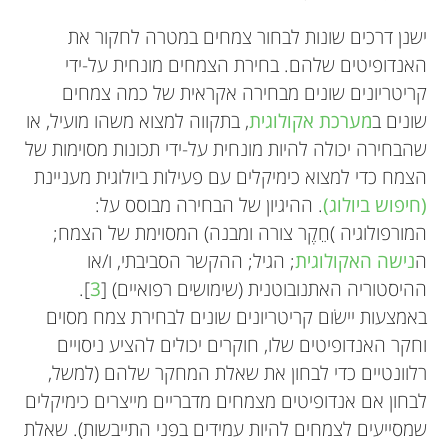
ישנן דרכים שונות לבחור צמחים במטרה לחקור את
האנדופיטים שלהם. בחירת הצמחים מונחית על-ידי
קריטריונים שונים מבחירה אקראית של כמה צמחים
שונים ב
מערכת אקולוגית
, בתקווה למצוא משהו מועיל, או
שהבחירה יכולה להיות מונחית על-ידי תכונות מסוימות של
הצמח כדי למצוא כימיקלים עם פעילות ביולוגית מעניינת
(חיפוש ביולוג)
. ההיגיון של הבחירה מבוסס על:
המורפולוגיה )חֵקֶר צורה ומבנה) המסוימת של הצמח;
ה
נישה האקולוגית
; הגיל; ההקשר הסביבתי, ו/או
ההיסטוריה האתנובוטנית (שימושים רפואיים) [
3
].
באמצעות יישׂום קריטריונים שונים לבחירת צמח מסוים
וחקר האנדופיטים שלו, חוקרים יכולים להציע ניסויים
רלוונטיים כדי לבחון את שאלת המחקר שלהם (למשל,
לבחון אם אנדופיטים מצמחים מדבריים מייצרים כימיקלים
שמסייעים לצמחים להיות עמידים בפני התייבשות). שאלת