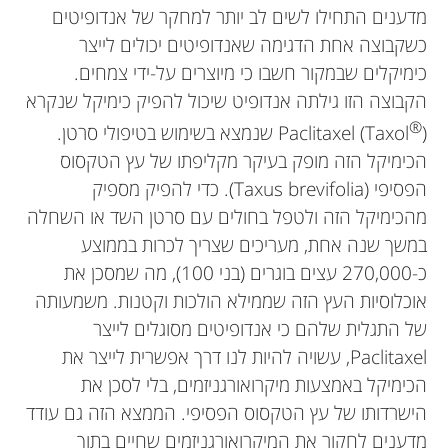
מדענים התחילו לשים לב יותר למחקר של אנדופיטים
כשקבוצה אחת הדגימה שאנדופיטים יכולים לייצר
כימיקלים שבמקור חשבו כי מיוצרים על-ידי צמחים.
הקבוצה הזו גילתה אנדופיט שיכול להפיק כימיקל שנקרא
®
)
Paclitaxel (Taxol
שנמצא בשימוש בטיפולי סרטן.
הכימיקל הזה מופק בעיקר מקליפתו של עץ הטקסוס
הפסיפי (Taxus brevifolia). כדי להפיק מספיק
מהכימיקל הזה ולטפל בחולים עם סרטן השד או השחלה
במשך שנה אחת, מעריכים שצריך לכרות בממוצע
כ-270,000 עצים בוגרים (בני 100), מה שמסכן את
אוכלוסיות העץ הזה שממילא הולכות וקטנות. משמעותה
של התגלית שלהם כי אנדופיטים מסוגלים לייצר
Paclitaxel, עשויה להיות לנו דרך אפשרית לייצר את
הכימיקל באמצעות מיקרואורגניזמים, בלי לסכן את
הישרדותו של עץ הטקסוס הפסיפי. הממצא הזה גם עודד
מדענים לחקור את המיקרואורגניזמים שחיים בתוך