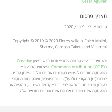
i
César Aguilar
o
תאריך פרסום
n
פורסם אונליין: 9 ביולי, 2020.
Copyright © 2019 © 2020 Flores-Vallejo, Folch-Mallol,
Sharma, Cardoso-Taketa and Villarreal
זהו מאמר בגישה פתוחה שמופץ תחת תנאי רישיון
Creative
Commons Attribution (CC BY)
. השימוש, ההפצה או
ההעתקה מותרים לשימוש בפורומים אחרים ובלבד שיינתן קרדיט
למחבר(ים) המקוריים ולבעל(י) זכויות היוצרים, ושהפרסום המקורי
בעיתון זה מצוטט בהתאם למקובל באקדמיה. השימוש, ההפצה או
ההעתקה אינם מותרים אם הם אינם עומדים בתנאים אלה.