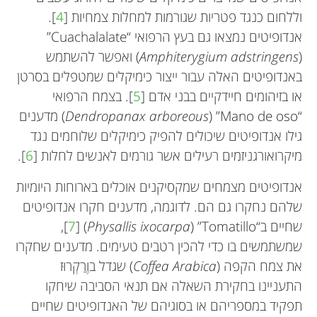
וללחום כנגד פטריות שגורמות למחלות צמחיות [
4
].
אנדופיטים נמצאו גם בעץ הרפואי “Cuachalalate”
)
Amphiterygium adstringens
(
ואפשר להשתמש
באנדופיטים האלה עבור ייצור כימיקלים שמטפלים בסרטן
או בזיהומים חיידקיים בבני אדם [
5
]. בצמח הרפואי
“Mano de oso”
)
Dendropanax arboreous
(
מדענים
גילו אנדופיטים שיכולים להפיק כימיקלים שלוחמים נגד
מיקרואורגניזמים רעילים אשר גורמים לאנשים לחלות [
6
].
אנדופיטים מצמחים שמקסיקנים אוכלים בארוחות היומיות
שלהם נחקרו גם הם. לדוגמה, מדענים חקרו אנדופיטים
שחיים ב“Tomatillo”
)
Physallis ixocarpa
(
]
7
[
,
שמשתמשים בו כדי להכין רטבים טעימים. מדענים שחקרו
את צמח הקפה (
Coffea Arabica
) שגדל בוֶרַקְרוּז
התעניינו בחקירת השאלה אם תנאי הסביבה שיחקו
תפקיד במספריהם או בסוגיהם של האנדופיטים שחיים