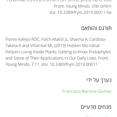
i
היומיום שלנו.
Front. Young Minds
.
doi: 10.3389/frym.2019.00011-he
c
l
תורגם והותאם
e
Flores-Vallejo RDC, Folch-Mallol JL, Sharma A, Cardoso-
i
Taketa A and Villarreal ML (2019) Hidden Microbial
n
Helpers Living Inside Plants: Getting to Know Endophytes
and Some of Their Applications in Our Daily Lives. Front.
f
Young Minds. 7:11. doi: 10.3389/frym.2019.00011
o
r
נערך על ידי
m
Francisco Barona-Gomez
a
מנחים מדעיים
t