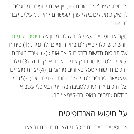
צמחים, “לצוד” את הזנים שעדיין אינם ידועים כמסוגלים
להפיק כימיקלים בעלי ערך שעשויים להיות מועילים עבור
בני אדם.
חֵקֶר אנדופיטים עשוי להביא לנו מגוון של
ביוטכנולוגיות
חדשות שיוכלו לסייע לנו בחיי היומיום. לדוגמה: (1) פיתוח
של תרופות חדשות ודרכים לייצר אותן; (2) יצירת מוצרים
עמידים לטמפרטורות קיצוניות או תנאי קוֹרוֹזיה; (3) גילוי
דרכים חדשות לטפל באזורים מזוהמים; (4) יצירת מוצרים
שיאפשרו ליבולים לגדול עם פחות דשנים ומים; ו-(5) גילוי
של דרכים ידידותיות לסביבה בלחימה באוכלי עשב או
מחלות צמחים באופן בר-קיימא יותר.
על חיפוש האנדופיטים
אנדופיטים חיים בתוך כל זני הצמחים. הם נמצאו