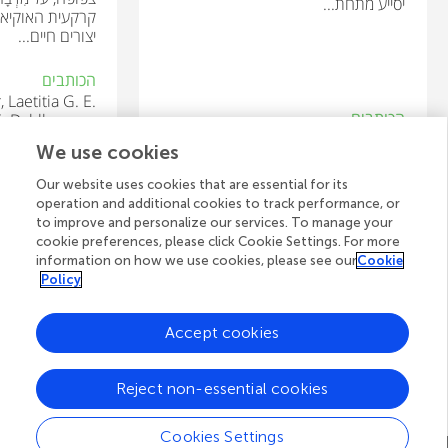
יסייע מתחת...
קרקעית האוקיאנ
יצורים חיים...
הכותבים
, Laetitia G. E.
הכותבים
E. Dahlhausen,
iel Oberbauer,
Cristiana Ariotti, Elena Giuliano,
We use cookies
, David A. Coil
Paolina Garbeva, Gianpiero Vigani
Our website uses cookies that are essential for its
operation and additional cookies to track performance, or
סוקרים צעירים
סוק
to improve and personalize our services. To manage your
ngi
Shashipreetham
cookie preferences, please click Cookie Settings. For more
גיל: 13
גיל: 
information on how we use cookies, please see our
Cookie
Policy
Accept cookies
לצפייה בכל המאמרים
Reject non-essential cookies
Cookies Settings