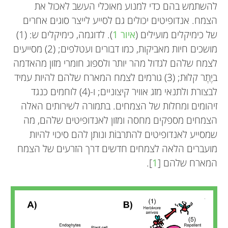
להשתמש בהם כדי למנוע מאוכלי העשב לאכול את
הצמח. אנדופיטים יכולים גם לסייע לייצר סוגים אחרים
של כימיקלים מועילים (
איור 1
). לדוגמה, כימיקלים ש: (1)
מושכים חיות מאביקות, כמו דבורים ועטלפים; (2) מסייעים
לצמח שלהם לגדול מהר יותר ולספוג חומרי מזון מהאדמה
ביֶתֶר קלוּת; (3) גורמים לצמח המארח שלהם להיות עמיד
לבצורת ולתנאי מזג אוויר קיצוניים; ו-(4) לוחמים כנגד
זיהומים ומחלות של הצמחים. בתמורה לשירותים האלה
הצמחים מספקים מחסה ומזון לאנדופיטים שלהם, מה
שמסייע לאנדופיטים להתרבוֹת ונותן להם סיכוי להיות
מועברים הלאה לצמחים חדשים דרך הזרעים של הצמח
המארח שלהם [
1
].