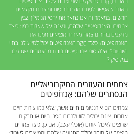
מאוד בחֵקֶר הכימיקלים שמיוצרים על-ידי אנדופיטים
מאחר שאפשר לפתח מהם תרופות ומוצרים חקלאיים
חדשים. במאמר זה אנו נתאר את יחסי הגומלין שבין
צמחים והאנדופיטים שלהם, ונענה על שאלות כמו: כיצד
מדענים בוחרים צמח מארח ומוציאים ממנו את
האנדופיטים? כיצד חֵקֶר האנדופיטים יכול לסייע לנו בחיי
היומיום? ואלה סוגי אנדופיטים בודדו מהצמחים שגדלים
במקסיקו?
צמחים והעוזרים המיקרוביאליים
הנסתרים שלהם: אֶנְדוֺפיטים
צמחים הם אורגניזמים חיים אשר, שלא כמו צורות חיים
אחרות, אינם יכולים לזוז ולברוח מפני חיות או חרקים
שרוצים לאכול אותם (אוכלי עשב). אם כן, כיצד צמחים
מפצים על חוסר יכולת התנועה שלהם וממשיכים לשרוד?