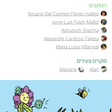
תחומים
הכותבים
A
r
Rosario Del Carmen Flores-Vallejo
u
Jorge Luis Folch-Mallol
s
t
Ashutosh Sharma
h
Alexandre Cardoso-Taketa
f
Maria Luisa Villarreal
o
o
r
סוקרים צעירים
r
Mariana
Alan
s
a
Y
n
o
אודות
d