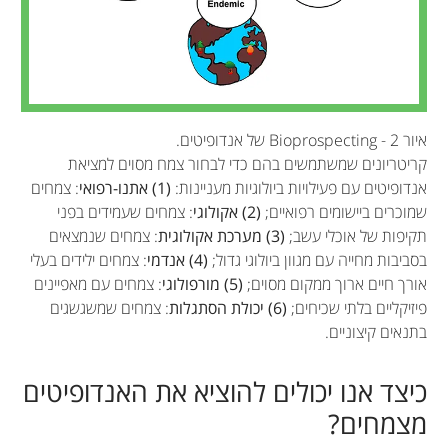
איור 2 - Bioprospecting של אנדופיטים.
קריטריונים שמשתמשים בהם כדי לבחור צמח מסוים למציאת
אנדופיטים עם פעילויות ביולוגיות מעניינות:
(1) אתנו-רפואי
: צמחים
שמוכרים ביישומים רפואיים;
(2) אקולוגי
: צמחים שעמידים בפני
תקיפות של אוכלי עשב;
(3) מערכת אקולוגית
: צמחים שנמצאים
בסביבות מחייה עם מגוון ביולוגי גדול;
(4) אנדמי
: צמחים ילידים בעלי
Maria Luisa Villarreal
Rosario Del Carmen
אורך חיים ארוך ממקום מסוים;
(5) מורפולוגי
: צמחים עם מאפיינים
Jorge Luis Folch-Mallol
Alexandre Cardoso-
Flores-Vallejo
פיזיקליים בלתי שכיחים;
(6) יכולת הסתגלות
: צמחים שמשגשגים
Taketa
בתנאים קיצוניים.
Ashutosh Sharma
Mariana
Alan
גיל: 14
כיצד אנו יכולים להוציא את האנדופיטים
גיל: 13
מצמחים?
מגיל צעיר מאוד הייתי להוטה לשאול הרבה שאלות,
העניין שלי בביולוגיה התחיל כשהייתי בת 6 ואבא שלי
בימים אלה אני חוקר במעבדה לחקר צמחי מרפא
מאז שהייתי ילד, למורת רוחן של הנשים במשפחתי,