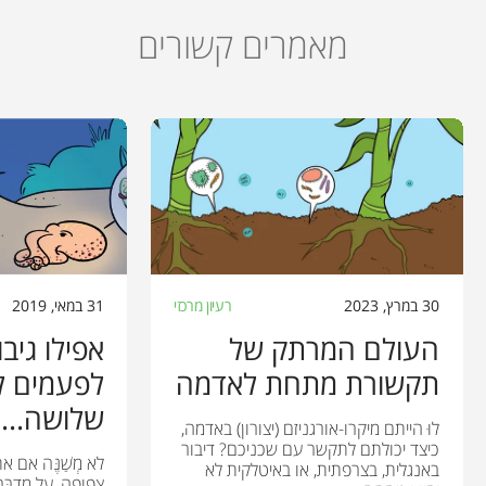
מאמרים קשורים
30 במרץ, 2023
רעיון מרכזי
31 במאי, 2019
העולם המרתק של
אפילו גיבו
תקשורת מתחת לאדמה
לפעמים ל
שלושה...
לוּ הייתם מיקרו-אורגניזם (יצורון) באדמה,
כיצד יכולתם לתקשר עם שכניכם? דיבור
לא מְשַׁנֶּה אם 
באנגלית, בצרפתית, או באיטלקית לא
צפופה, על מִדְבּ