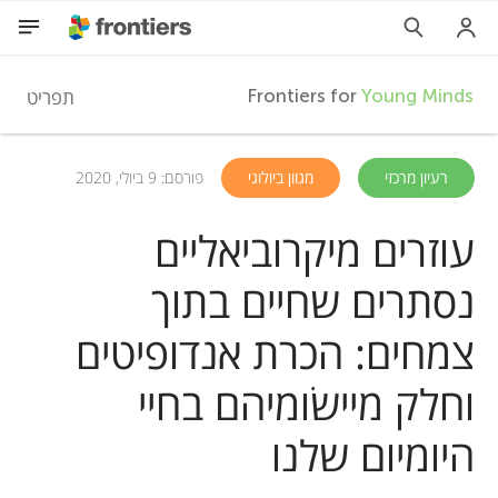
F
תפריט
Frontiers for
Young Minds
r
HE
רעיון מרכזי
מגוון ביולוגי
פורסם: 9 ביולי, 2020
מאמרים
o
עוזרים מיקרוביאליים
השתתפות
נסתרים שחיים בתוך
n
צמחים: הכרת אנדופיטים
t
וחלק מיישׂומיהם בחיי
i
היומיום שלנו
e