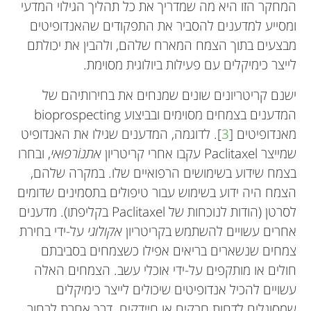
המחקר הזו היא מה שמדריך את כל תהליך הגילוי המדעי
ומסייע למדענים להסביר את התפקודים שהאנדופיטים
מבצעים בתוך הצמח המארח שלהם, ולהבין את יכולתם
לייצר כימיקלים עם פעילות ביולוגית מסוימת.
ישנם קריטריונים שונים שמנחים את בחירותיהם של
המדענים בצמחים מסוימים ובביצוע bioprospecting
מאנדופיטים [
3
]. לדוגמה, המדענים שגילו את האנדופיט
שמייצר Paclitaxel עקבו אחרי קריטריון
אתנוֹרפוּאי
, ובחרו
בצמח שידוע בשימושים הרפואיים שלו. במקרה שלהם,
הצמח היה ידוע בשימוש עבור טיפולים בתסמינים שדומים
לסרטן (הודות לנוכחות של Paclitaxel בקליפתו). מדענים
אחרים עשויים להשתמש בקריטריון
אקולוגי
על-ידי בחירת
צמחים שנשארים בריאים אפילו כשצמחים בסביבתם
חולים או מותקפים על-ידי אוכלי עשב. הצמחים האלה
עשויים להכיל אנדופיטים שיכולים לייצר כימיקלים
שמסוגלים לדחות חרקים או חיידקים. דרך אחרת לבחור