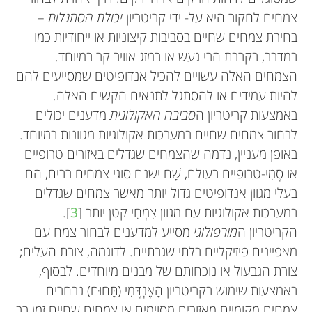
צמחים לחקור היא על- ידי קריטריון
יכולת הסתגלות
–
בחירת צמחים שחיים בסביבות קיצוניות או ייחודיות כמו
במדבר, בקרבת הרי געש או במזג אוויר קר במיוחד.
הצמחים האלה עשויים להכיל אנדופיטים שמסייעים להם
להיות עמידים או להסתגל לתנאים הקשים האלה.
באמצעות קריטריון ה
סביבה האקולוגית
מדענים יכולים
לבחור צמחים שחיים במערכות אקולוגיות מגוונות במיוחד.
באופן מעניין, נדמה שהצמחים שגדלים באזורים טרופיים
או סֶמִי-טרופיים בעולם, שָׁם ישנם סוגי צמחים רבים, הם
בעלי מגוון אנדופיטים גדול יותר מאשר צמחים שגדלים
במערכות אקולוגיות עם מגוון צִמְחִי קטן יותר [
3
].
הקריטריון ה
מורפולוגי
מסייע למדענים לבחור צמח עם
מאפיינים פיזיקליים בלתי שגרתיים. לדוגמה, צורת העלים;
צורת הגבעול או נוכחותם של מבנים מיוחדים. לבסוף,
באמצעות שימוש בקריטריון הָאֶנְדֶּמִי (תָּחוּם) נבחרים
צמחים מקומיים מאזורים מסוימים או צמחים שחיים זמן רב