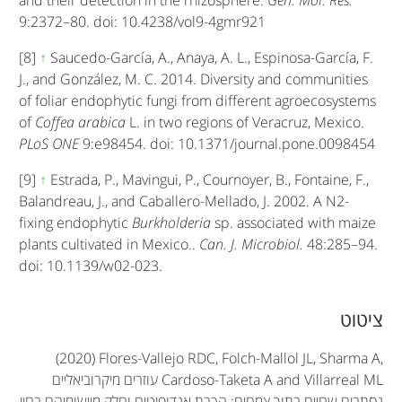
and their detection in the rhizosphere.
Gen. Mol. Res.
9:2372–80. doi: 10.4238/vol9-4gmr921
[8]
↑
Saucedo-García, A., Anaya, A. L., Espinosa-García, F.
J., and González, M. C. 2014. Diversity and communities
of foliar endophytic fungi from different agroecosystems
of
Coffea arabica
L. in two regions of Veracruz, Mexico.
PLoS ONE
9:e98454. doi: 10.1371/journal.pone.0098454
[9]
↑
Estrada, P., Mavingui, P., Cournoyer, B., Fontaine, F.,
Balandreau, J., and Caballero-Mellado, J. 2002. A N2-
fixing endophytic
Burkholderia
sp. associated with maize
plants cultivated in Mexico..
Can. J. Microbiol.
48:285–94.
doi: 10.1139/w02-023.
A
ציטוט
r
(2020) Flores-Vallejo RDC, Folch-Mallol JL, Sharma A,
t
Cardoso-Taketa A and Villarreal ML
עוזרים מיקרוביאליים
נסתרים שחיים בתוך צמחים: הכרת אנדופיטים וחלק מיישׂומיהם בחיי