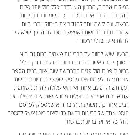
במילים אחרות, הבריון הוא בדרך כלל חזק יותר פיזית
מהקורבן. הדבר אינו בהכרח נכון כשמדובר בבריונות
ברשת, וגם קשה יותר להגדיר את ה“חזק יותר” היות
שהבריונות מתרחשת באמצעות טכנולוגיה, כך שלא קל
לזהוֹת את הבדלי ה“כוח”.
הרעיון שיש לחזור על הבריונות פעמים רבּות גם הוא
מסובך יותר כאשר מדובר בבריונות ברשת. בדרך כלל,
בריונות פנים מול פנים מתרחשת שוב ושוב, בבית הספר
או מחוץ לו. לעומת זאת מספיק שפעולת בריונות ברשת
תתרחש רק פעם אחת, ואז היא עלולה להיות משוּתפת
עם אחרים או להיות מועלית מחדש שוב ושוב, אפילו ימים
רבים אחר כך. משמעות הדבר היא שמספיק לפרסם
פוסט אחד של בריונות ברשת כדי ליצור פוטנציאל למספר
גדול של אירועי בריונות ברשת.
היבט מסובך נוסף של בריונות ברשת הוא רעיון הַכַּוָּנָה,