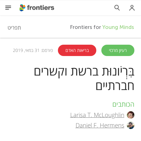
F
תפריט
Frontiers for
Young Minds
r
HE
רעיון מרכזי
בריאות האדם
פורסם: 31 במאי, 2019
מאמרים
o
בִּרְיֹונוּת ברשת וקשרים
השתתפות
חברתיים
n
t
הכותבים
A
Larisa T. McLoughlin
i
u
Daniel F. Hermens
t
e