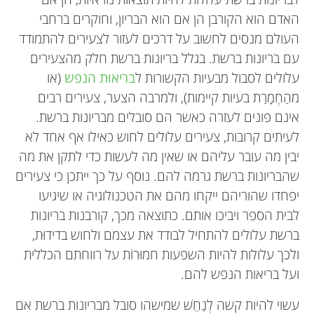
האדם הוא הקורבן הן אם הוא הבריון, וחוקרים ברחבי
העולם מנסים לחשוב על דרכים לעזור לצעירים להתמודד
עם בריונות ברשת. בגלל בריונות ברשת חלק מהצעירים
עלולים לסבול מבעיות הקשורות ל
בריאוּת הנפש
(או
מהַחְמָרַת בעיות קיימות), ולמרבה הצער, צעירים רבים
אינם פונים לעזרה כאשר הם סובלים מבריונות ברשת.
לעיתים קרובות, צעירים עלולים לחוש כאילו אף אחד לא
יבין מה עובר עליהם או שאין מה לעשות כדי לתקן את מה
שהבריונות ברשת גרמה להם. נוסף על כך ייתכן כי צעירים
יפחדו שהוריהם ייקחו מהם את הטכנולוגיה או שיגיעו
לבית הספר ויביכו אותם. כתוצאה מכך, קורבנות בריונות
ברשת עלולים להתחיל לבודד את עצמם ולחוש בדידוּת,
ולכך עלולות להיות השפעות חמוּרוֹת על רווחתם הכללית
ועל בריאות הנפש להם.
עשוי להיות קשה לְנַחֵשׁ שמישהו סובל מבריונות ברשת אם