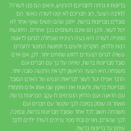
u
i
בריונות זו גרמה לחבריכם להרגיש, והאם הם פנו לעזרה?
e
למרבה הצער, רוב חבריכם לא יִפְנוּ לעזרה כאשר הם
n
סובלים מבריונות ברשת. ייתכן שהם חשים שאף אחד לא
w
יכול לעזור, ולכן הם אינם משתפים בכך אחרים. הימנעות
g
e
מפנייה לעזרה היא בעיה רצינית שעלולה לגרום לדאגות
רבּות וללחץ. חוקרים יודעים כי תחושת החיבור לחברים
M
r
עשויה לגרום לצעירים לחוש שמחים יותר. לכן, אם אדם
s
סובל מבריונות ברשת, שיחה על כך עם חברים ועם
i
משפחה היא הצעד הראשון לקראת הרגשה טובה יותר.
הדבר אפילו יכול לעזור לבריאות הנפש של האדם הסובל
n
מבריונות ברשת, ולשנות את האוֹפֶן שבּו אותו אדם מתמודד
עם הדאגה ועם הלחץ הנגרמים לו עֵקֶב הבריונות ברשת.
d
מאמר זה עוסק בסיבה לכך שקשר עם חברים ועם
משפחה חשוב לכל אחד שסובל מבריונות ברשת, ובסיבה
s
לכך שהורים, מורים ובתי ספר צריכים לעודד ילדים לדבֵּר
עימם על בריונות ברשת.