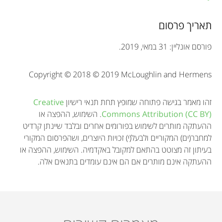
a
t
תאריך פרסום
i
פורסם אונליין: 31 במאי, 2019.
o
Copyright © 2018 © 2019 McLoughlin and Hermens
n
זהו מאמר בגישה פתוחה שמופץ תחת תנאי רישיון
Creative
Commons Attribution (CC BY)
. השימוש, ההפצה או
ההעתקה מותרים לשימוש בפורומים אחרים ובלבד שיינתן קרדיט
למחבר(ים) המקוריים ולבעל(י) זכויות היוצרים, ושהפרסום המקורי
בעיתון זה מצוטט בהתאם למקובל באקדמיה. השימוש, ההפצה או
ההעתקה אינם מותרים אם הם אינם עומדים בתנאים אלה.