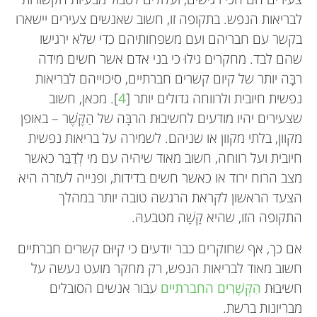
לבריאות הנפש. בתקופה זו, חשוב שאנשים צעירים יישארו
בקשר עם חבריהם ועם משפחותיהם כדי שלא ירגישו
אני מדען מוח ואני חוקר הפרעות נפשיות, כולל
אני חוקרת בריונות ברשת ובריאות נפש של צעירים.
תחומי העניין שלי כוללים כדור בסיס, כדורגל, דַּיִג, בילוי
שהם לבד. מחקרים גילוּ כי בני אדם אשר חשים מידה
ADHD, דיכאון ופסיכוזה. המחקר שלי התמקד
בחוץ וקריאה. בעתיד אני רוצה לעסוק בשמירה על
המחקר שלי התמקד בחשיבוּת הַקְּשרים החברתיים,
רבָּה יותר של קיום קשרים חברתיים, סיכוייהם לבריאות
במתבגרים ובמבוגרים צעירים, תקופה בחיים שאני סבור
ואני בודקת כיצד המוח מגיב לבריונות ברשת. אני ממש
משאבי הטבע או להיות מדען. אני מתעניין במיוחד בדגי
נפשית חיובית ולרווחה גדולים יותר [
4
]. מכאן, חשוב
כי היא המעניינת והדינמית ביותר במונחים של שינויים
מקווה שצעירים ינהלו חיים בריאים ושמחים יותר.
טרוּטה ובבתי הגידול שלהם, ובמחלה המתפשטת
שצעירים יהיו מודעים לחשיבוּת הרבָּה של הַקֶּשֶׁר – באופן
במוח. כיום, החלק האהוב עליי במוח הוא
עובדה משעשעת על עצמי: אני תאומה זהה. אחותי
במהירוּת שהשפיעה על האגמים ועל הנהרות הקנדיים
מקוון, בלתי מקוון או שניהם. לשמירה על בריאות נפשית
ההיפוקמפוס. כאשר איני עוסק במחקר אני אוהב
התאומה איננה רופאה כמוני אלא היא אשת ברזל!
שלנו. אני דייג נלהב, וכיום אני לומד איך לדוג בעזרת
חיובית ועל רווחה, חשוב מאוד שיהיה עם מי לְדַבֵּר כאשר
להתבונן בארכיטקטורה, לנסוע לטיולי אופניים ארוכים
כאשר אינני חוקרת אני אוהבת ללכת לחדר הכושר
פיתיון שעשוי מזבובים מלאכותיים. אני אוהב מדע, ואני
מצב הרוח ירוד או כאשר חשים בדידות, ופנייה לעזרה היא
ולרקוד “בסגנון רובוט” עם שתי בנותיי, כשאנו מאזינים
ולבצע תרגילי לוליינות. *
סקרן מאוד ללמוד על העולם שסובב אותנו.
lmclough@usc.edu.au
הצעד הראשון לקראת הרגשה טובה יותר במהלך
למוזיקת פאנק.
התקופה הזו, שהיא קָשָׁה מטבעהּ.
אם כך, אף שחוקרים כבר יודעים כי קיוּם קשרים חברתיים
חשוב מאוד לבריאות הנפש, רק מחקר מועט נעשה על
חשיבוּת
הַקְּשָׁרִים החברתיים
עבור אנשים הסובלים
מבריונות ברשת.