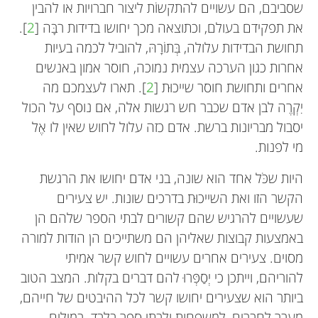
שסביבם, הם עשויים להתקשוֹת ליצור חברויות או להבין
את תפקידם בעולם, וכתוצאה מכך יחושו בדידות רבָּה [
2
].
תחושת הבדידות עלולה, בְּתוֹרָהּ, להוביל לכמה בעיות
אחרות כגון הערכה עצמית נמוכה, חוסר אמון באנשים
אחרים ותחושת חוסר שייכוּת [
2
]. תארו לעצמכם מה
יִקְרֶה לבן אדם שכבר חש רגשות אלה, אם נוסף על הכול
יסבול מבריונות ברשת. אדם כזה עלול לחוש שאין לו אֶל
מי לפנות.
היות שכֹּל אחד הוא שונה, בני אדם יחושו את הרגשת
הקשר הזו ואת השייכוּת בדרכים שונות. יש צעירים
שעשויים להרגיש שהם קשורים לבתי הספר שלהם הן
באמצעות קבוצות שאליהן הם משתייכים הן הודות למורה
מסוים. צעירים אחרים עשויים לחוש קשר אמיתי
להוריהם, וייתכן כי יְסַפְּרוּ להם דברים בקלות. המצב הטוב
ביותר הוא שצעירים יחושו קשר לכל ההיבטים של חייהם,
מֵעֵבֶר לחברים, למשפחות ולבתי ספר בלבד. במילים