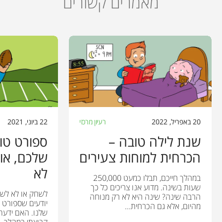
מאמרים קשורים
20 באפריל, 2022
רעיון מרכזי
22 ביוני, 2021
שנת לילה טובה –
ספורט טו
הכרחית למוחות צעירים
שלכם, אול
לא
במהלך חייכם, תבלו כמעט 250,000
שעות בשינה. מדוע אנו צריכים כל כך
לשחק או לא לשח
הרבה שינה? שינה היא לא רק מנוחה
יודעים שספורט מ
מהיום, אלא גם הכרחית...
שלנו. האם ידע
קבוצתי במהלך...