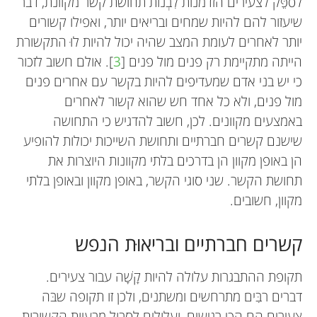
לספֵּק לצעירים הזדמנות לִבְנוֹת תחושת קשר מקוונת, דבר
שיעזור להם להיות שמחים ובריאים יותר, ואפילו קשורים
יותר לאחרים לעומת המצב שהיה יכול להיות לוּ התקשורת
הייתה מתקיימת רק פנים מול פנים [
3
]. אולם חשוב לזכור
כי יש בני אדם שמעדיפים להיות בקשר עם אחרים פנים
מול פנים, ולא כל אחד חש שהוא קשור לאחרים
באמצעים מקוונים. לכן, חשוב להדגיש כי התחושה
שישנם קשרים חברתיים ותחושת השייכות יכולות להופיע
הן באופן מקוון הן בדרכים בלתי מקוונות היוצרות את
תחושת הקשר. שני סוגי הקשר, באופן מקוון ובאופן בלתי
מקוון, חשובים.
קשרים חברתיים ובריאוּת הנפש
Daniel F. Hermens
Brock
Larisa T. McLoughlin
תקופת ההתבגרות עלולה להיות קָשָׁה עבור צעירים.
גיל: 12
דברים רבִּים מתרחשים ומשתנים, ולכן זו תקופה שבּה
צעירים הם הכי רגישים, ועלולים לסבול מבעיות הקשורות