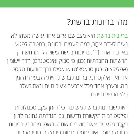
מהי בריונות ברשת?
בִּרְיוֹנוּת ברשת
היא מצב שבו אדם אחד עושה משהו לא
נעים לאדם אחֵר, כמה פעמים ובכוונה, במטרה לפגוע
באדם האחר [
1
]. בריונות ברשת עשויה להתרחש דרך
הרשתות החברתיות (כגון פייסבוק ואינסטגרם), דרך יישׂומון
(אפליקציה, כגון סנאפצ’ט) או אפילו דרך הודעות טקסט
או דואר אלקטרוני. בריונות ברשת הייתה לבעיה זה זמן
מה, ובערך אחד מכל ארבעה צעירים יחווּ זאת בשלב
כלשהו של חייהם.
היות שבריונות ברשת משתנָה כל הזמן עקב טכנולוגיות
ופלטפורמות תקשורת חדשות, גם הגדרתה נתונה לדיון
בקֶרֶב מדענים אשר חוקרים אותה. באופן מסורתי, בריונות
כרוכה בחוסר איזון יַחֲסֵי הכוחות בין הקורבן ובין הבריון.