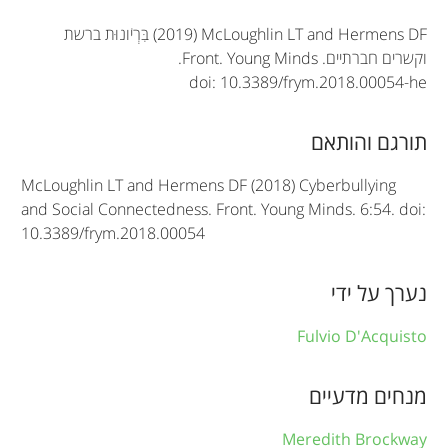
r
(2019) McLoughlin LT and Hermens DF
בִּרְיֹונוּת ברשת
t
וקשרים חברתיים.
Front. Young Minds
.
doi: 10.3389/frym.2018.00054-he
i
c
תורגם והותאם
l
McLoughlin LT and Hermens DF (2018) Cyberbullying
e
and Social Connectedness. Front. Young Minds. 6:54. doi:
10.3389/frym.2018.00054
i
n
נערך על ידי
f
Fulvio D'Acquisto
o
r
מנחים מדעיים
m
Meredith Brockway