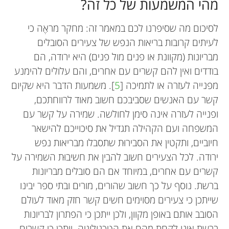
מהי המשמעות של כל זה?
לסיכום מה שסיפרנו לכם במאמר זה: מחקר מראֶה כי
לעיתים קרובות בריאות הנפש של צעירים הסובלים
מבריונות (מקוונת או פנים מול פנים) היא ירודה, הם
בודדים ואין להם קשרים עם אחרים, והם עלולים להימנע
מפנייה לעזרה או לתמיכה [
5
]. משמעות הדבר היא שקיום
קשר עם האנשים שסביבכם חשוב מאוד לרווחתכם,
ופנייה לעזרה אינה סימן לחולשה. שמירה על קשר עם
המשפחה ועם הקהילה תגדיל את סיכוייכם להישאר
חיוביים, ותקטין את הסבירוּת שתסבלו מבריאות נפש
ירודה. לכל הצעירים חשוב להבין את חשיבוּת השמירה על
קשרים עם אחרים, במיוחד אם הם סובלים מבריונות
ברשת. נוסף על כך חשוב שהורים, מורים ובתי ספר יבינו
שייתכן כי צעירים מסוימים חשים קשר חזק מאוד לעולם
הסובב אותם באופן מקוון, ולכן ייתכן כי הפתרון לבריונות
ברשת אינו לקחת מהם את הטכנולוגיה. ייתכן כי קשרים