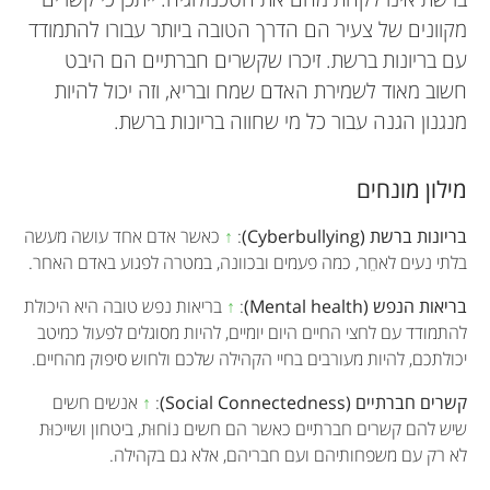
מקוונים של צעיר הם הדרך הטובה ביותר עבורו להתמודד
עם בריונות ברשת. זיכרו שקשרים חברתיים הם היבט
חשוב מאוד לשמירת האדם שמח ובריא, וזה יכול להיות
מנגנון הגנה עבור כל מי שחווה בריונות ברשת.
מילון מונחים
בריונות ברשת (Cyberbullying)
:
↑
כאשר אדם אחד עושה מעשה
בלתי נעים לאחֵר, כמה פעמים ובכוונה, במטרה לפגוע באדם האחר.
בריאות הנפש (Mental health)
:
↑
בריאות נפש טובה היא היכולת
להתמודד עם לחצי החיים היום יומיים, להיות מסוגלים לפעול כמיטב
יכולתכם, להיות מעורבים בחיי הקהילה שלכם ולחוש סיפוק מהחיים.
קשרים חברתיים (Social Connectedness)
:
↑
אנשים חשים
שיש להם קשרים חברתיים כאשר הם חשים נוֹחוּת, ביטחון ושייכוּת
לא רק עם משפחותיהם ועם חבריהם, אלא גם בקהילה.