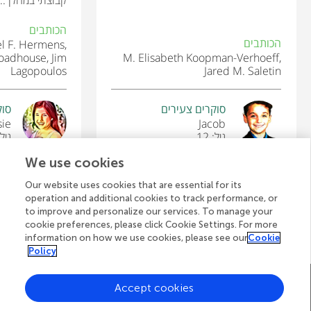
הכותבים
הכותבים
l F. Hermens,
roadhouse, Jim
M. Elisabeth Koopman-Verhoeff,
Lagopoulos
Jared M. Saletin
סוקרים צעירים
סוק
sie
Jacob
גיל: 12
גיל: 
We use cookies
Our website uses cookies that are essential for its
operation and additional cookies to track performance, or
לצפייה בכל המאמרים
to improve and personalize our services. To manage your
cookie preferences, please click Cookie Settings. For more
information on how we use cookies, please see our
Cookie
Policy
A
דף הבית של Frontiers
בלוג
צרו קשר
Accept cookies
d