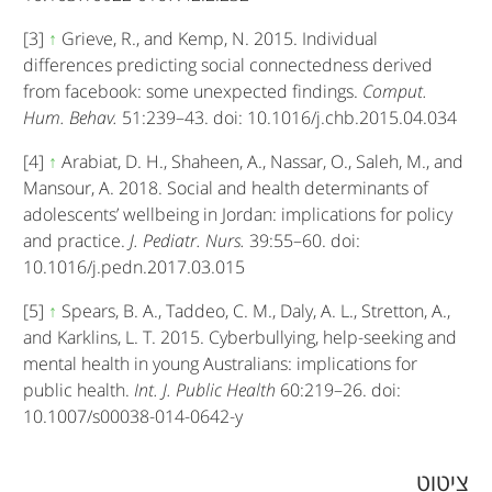
[3]
↑
Grieve, R., and Kemp, N. 2015. Individual
differences predicting social connectedness derived
from facebook: some unexpected findings.
Comput.
Hum. Behav.
51:239–43. doi: 10.1016/j.chb.2015.04.034
[4]
↑
Arabiat, D. H., Shaheen, A., Nassar, O., Saleh, M., and
Mansour, A. 2018. Social and health determinants of
adolescents’ wellbeing in Jordan: implications for policy
and practice.
J. Pediatr. Nurs.
39:55–60. doi:
10.1016/j.pedn.2017.03.015
[5]
↑
Spears, B. A., Taddeo, C. M., Daly, A. L., Stretton, A.,
and Karklins, L. T. 2015. Cyberbullying, help-seeking and
mental health in young Australians: implications for
public health.
Int. J. Public Health
60:219–26. doi:
10.1007/s00038-014-0642-y
A
ציטוט