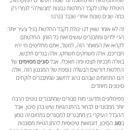
אני אוהב מדע ולקרוא ספרי מדע בדיוני. סקירת
האופן שבו הוא מאפשר לנו לבצע משימות מורכבות
היכולת שלנו לקבל החלטות נבונות ”מבשילה“ לגמרי רק
מאמרים מדעיים היא דרך מצוינת לשלב ביניהם.
כמו קבלת החלטות, תכנון לעתיד, והתקדמות לקראת
כמה שנים טובות אחרי שכבר בּגרנו!
יעדים. סטייסי כתבה ואיירה את ספר הילדים “How
זה לא אומר שאין לנו יכולת לקבל החלטות בגיל צעיר יותר:
Does My Brain Work?”, העוסק במדעי המוח.
הרי ילדים ומתבגרים עושים זאת כל הזמן. החלטתם
stacey.bedwell@bcu.ac.uk
*
לקרוא את המאמר הזה, למשל; אתם מחליטים מי יהיו
חבריכם, אלה משחקים תשחקו, אלה בגדים תלבשו,
באלה תכניות תצפו ומה תאכלו. אבל
סוגים מסוימים
של
החלטות דורשים הבשלה נוספת של המנגנון הזה. אלה
הם התחומים שבהם נהוג לחשוב שמתבגרים לוקחים
סיכונים מיותרים.
פסיכולוגים ומדעני מוח סבורים שמתבגרים נוטים הרבה
יותר ממבוגרים לבחור בהתנהגויות שיש בהן סיכון. אבל
ההבדל העיקרי בין מתבגרים למבוגרים בתחום זה טמון
ב
סוג
הסיכון. דוגמאות טיפוסיות להתנהגויות מסוכנות