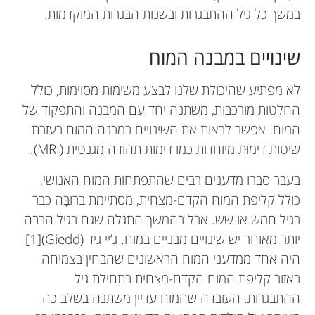
במשך כל גיל ההתבגרות ובשנות הבּגרות המוקדמות.
שינויים במבנה המוח
לא מפתיע שהיכולת שלנו לבצע משימות מסוימות, כולל
החלטות מורכבות, משתנה יחד עם המבנה והתפקוד של
המוח. אפשר לראות את השינויים במבנה המוח בעזרת
שיטות דימוּת מיוחדות כמו דימות תהודה מגנטית (MRI).
בעבר סברו מדענים רבים שהתפתחות המוח האנושי,
כולל קליפת המוח הקדם-מצחית, מסתיימת ברוּבָּה כבר
בגיל חמש או שש. אבל בהמשך התגלה שגם בגיל הרבה
יותר מאוחר יש שינויים מִבניים במוח. גֵ’יי גיד (Giedd)[
1
]
היה אחד ממדעני המוח הראשונים שהבחין בצמיחה
באזור קליפת המוח הקדם-מצחית בתחילת גיל
ההתבגרות. העובדה שהמוח עדיין משתנה בשלב כה