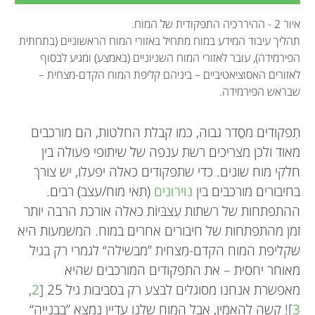
איור 2 - ההיררכיה התפקודית של המוח.
תהליך עיבוד המידע במוח מתחיל באזורי המוח הראשוניים (בתחתית
הפירמידה), עובר לאזורי המוח השניוניים (באמצע) ומגיע לבסוף
לאזורים האסוציאטיביים – ביניהם קליפת המוח הקדם-מצחית –
שבראש הפירמידה.
תִפקודים מסֵדר גבוה, כמו קבלת החלטות, הם מורכבים
מאוד ולכן מצריכים רשת ענפה של שיתופי פעולה בין
חלקי מוח שונים. כדי שתפקודים כאלה יפעלו, יש צורך
בחיבורים מורכבים בין
נוירונים
(תאי מוח/עצב) רבים.
ההתפתחות של רשתות עִצבּיוֹת כאלה אורכת הרבה יותר
זמן מהתפתחות של חיבורים אחרים במוח. המשמעות היא
שקליפת המוח הקדם-מִצחית ”מבשילה“ לגמרי רק בגיל
מאוחר יחסית – את התפקודים המורכבים שהיא
מאפשרת אנחנו מסוגלים לבצע רק בסביבות גיל 25 [
2
,
3
]! קשה להאמין, אבל המוח שלנו עדיין נמצא ”בבנייה“