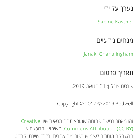
n
נערך על ידי
f
Sabine Kastner
o
r
מנחים מדעיים
m
Janaki Gnanalingham
a
t
תאריך פרסום
i
פורסם אונליין: 31 בינואר, 2019.
o
Copyright © 2017 © 2019 Bedwell
n
זהו מאמר בגישה פתוחה שמופץ תחת תנאי רישיון
Creative
Commons Attribution (CC BY)
. השימוש, ההפצה או
ההעתקה מותרים לשימוש בפורומים אחרים ובלבד שיינתן קרדיט