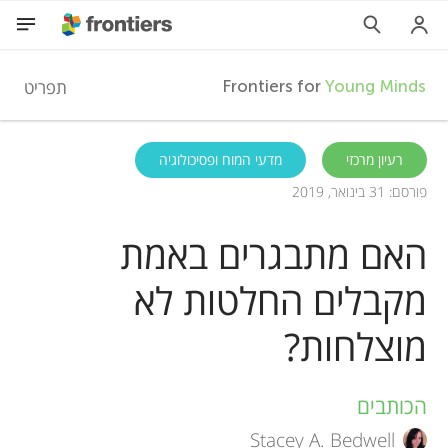
F
תפריט
Frontiers for
Young Minds
r
HE
רעיון מרכזי
מדעי המוח ופסיכולוגיה
פורסם: 31 בינואר, 2019
מאמרים
o
האם מתבגרים באמת
השתתפות
n
מקבלים החלטות לא
t
מוצלחות?
i
הכותבים
A
e
Stacey A. Bedwell