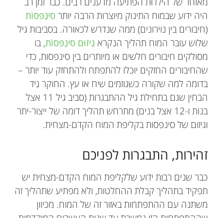
מאוחר של הילדוּת הפתיעה מדענים רבים. כבר זמן רב
היה ידוע שבמוח התינוק מיוצרות הרבה יותר
סינַפּסוֹת
(חיבורים בין נוירונים) ממה שנדרש לכאורה. בסביבות גיל
שלוש עובר המוח תהליך הנקרא
גִיזוּם סינַפּסוֹת
, בו
מסולקים חיבורים חלשים או מיותרים בין סינפסות, כדי
שהחיבורים החזקים יוכלו להתפתח ולהתחזק עוד יותר –
בדומה למה שקורה כשגוזמים שיח או עץ. החוקר גִיד
הבחין שגם בתחילת גיל ההתבגרות (סביב גיל 11 אצל
בנות ו-12 אצל בנים) מתרחש תהליך דומה של ייצור-יתר
Stacey A. Bedwell
וגיזום של סינפסות בקליפת המוח הקדם-מצחית.
זהירות, התבגרות לפניכם
Manchester Grammar
גיל: 13–14
כבר שנים רבות ידוע שלקליפת המוח הקדם-מצחית יש
ד“ר סטֵייסי א. בֶּדוול היא מרצה לפסיכולוגיה
תפקיד בתהליך קבלת ההחלטות, ולא מפתיע שתהליך זה
באוניברסיטת ברמינגהם סיטי, ובעלת דוקטורט במדעי
משתנה עם ההתפתחות באזור זה של המוח. מכיוון
המוח. סטייסי חוקרת את אופן הפעולה של המוח, ואת
שההתפתחות הזו נמשכת עד שנות העשרים המוקדמות,