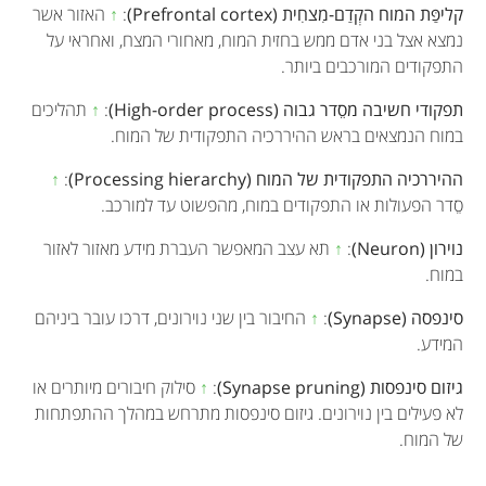
קליפַּת המוח הקְדַם-מִצחִית (Prefrontal cortex)
:
↑
האזור אשר
נמצא אצל בני אדם ממש בחזית המוח, מאחורי המצח, ואחראי על
התפקודים המורכבים ביותר.
תפקודי חשיבה מסֵדר גבוה (High-order process)
:
↑
תהליכים
במוח הנמצאים בראש ההיררכיה התפקודית של המוח.
ההיררכיה התפקודית של המוח (Processing hierarchy)
:
↑
סֵדר הפעולות או התפקודים במוח, מהפשוט עד למורכב.
נוירון (Neuron)
:
↑
תא עצב המאפשר העברת מידע מאזור לאזור
במוח.
סינפסה (Synapse)
:
↑
החיבור בין שני נוירונים, דרכו עובר ביניהם
המידע.
גיזום סינפסות (Synapse pruning)
:
↑
סילוק חיבורים מיותרים או
לא פעילים בין נוירונים. גיזום סינפסות מתרחש במהלך ההתפתחות
של המוח.