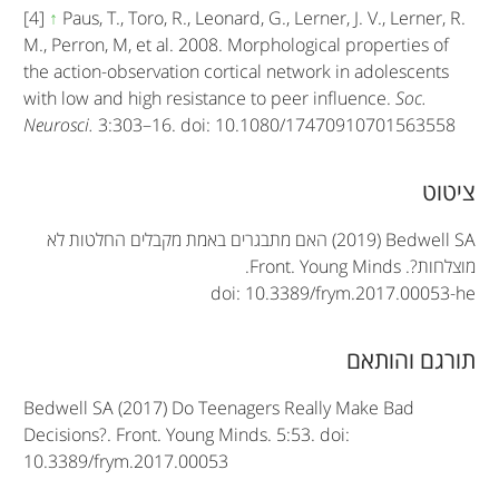
[4]
↑
Paus, T., Toro, R., Leonard, G., Lerner, J. V., Lerner, R.
M., Perron, M, et al. 2008. Morphological properties of
the action-observation cortical network in adolescents
with low and high resistance to peer influence.
Soc.
Neurosci.
3:303–16. doi: 10.1080/17470910701563558
A
ציטוט
r
(2019) Bedwell SA
האם מתבגרים באמת מקבלים החלטות לא
t
מוצלחות?.
Front. Young Minds
.
doi: 10.3389/frym.2017.00053-he
i
c
תורגם והותאם
l
Bedwell SA (2017) Do Teenagers Really Make Bad
e
Decisions?. Front. Young Minds. 5:53. doi:
10.3389/frym.2017.00053
i