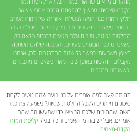
u
מחקרים מראים שהאזור במוח הנקרא ”קליפת המוח
v
הקְדַם-מִצחית“ ממשיך להתפתח הרבה אחרי ששאר
n
חלקי המוח כבר הגיעו לבשלוּת. אזור זה של המוח מעורב
i
במספר פעולות ותפקודים מורכבים, ביניהם היכולת לקבל
g
e
החלטות נכונות. אזורים אלה מגיעים לבגרות מלאה רק
כשאנחנו כבר מבוגרים צעירים, והמבנה שלהם משתנה
w
M
באופן משמעותי במשך כל שנות ההתבגרות. לכן, אנחנו
e
מקבלים החלטות באופן שונה מאוד כשאנחנו מתבגרים
i
וכשאנחנו מבוגרים.
r
n
s
תהיתם פעם למה אומרים על בני נוער שהם נוטים לקחת
d
סיכונים מיותרים ולקבל החלטות שגויות? נשמע קצת כמו
משהו שההורים שלכם המציאו כדי שתעשו מה שהם
s
אומרים, אבל יש בזה מן האמת, והכול בגלל
קליפת המוח
הקדַם-מִצחית
.