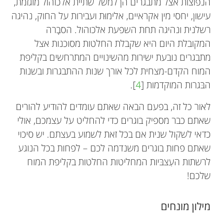
הנפוצות אצל מתבגרים הן למשל שתיית אלכוהול מוגזמת,
עישון, יחסי מין אקראיים, אלימוּת ועבירות על החוק, נהיגה
רשלנית ונהיגה תחת השפעת אלכוהול. הסבָרה
המקובלת היום היא שקבלת החלטות מסוכנות אצל
מתבגרים נובעת ישירות מהשינויים המתרחשים בקליפת
המוח הקדם-מצחית לכל אורך שנות ההתבגרות ובשנות
הבּגרות המוקדמות [
4
].
לאור כל זה, בפעם הבאה שאתם עומדים להודיע להורים
שאתם כבר מספיק בוגרים כדי להחליט על עצמכם, אולי
כדאי לשקול שנית אם בכל זאת לשמוע בעצתם. יש סיכוי
שאתם פחות בוגרים משנדמה לכם – לפחות בכל הנוגע
לרשתות העִצבּיות המחליטות החלטות בקליפת המוח
שלכם!
מילון מונחים