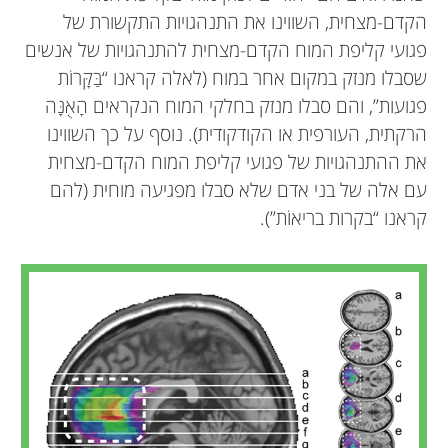
הקדם-מצחית, השווינו את התנהגויות התקשורת של
פגועי קליפת המוח הקדם-מצחית להתנהגויות של אנשים
שסבלו מנזק במקום אחר במוח (לאלה קראנו “בַּקָּרוֹת
פגועות”, והם סבלו מנזק בחלקי המוח הנקראים הָאֻנָּה
הרקתית, העורפית או הקודקודית). נוסף על כך השווינו
את ההתנהגויות של פגועי קליפת המוח הקדם-מצחית
עם אלה של בני אדם שלא סבלו מפגיעה מוחית (להם
קראנו “בקרות בריאוֹת”).