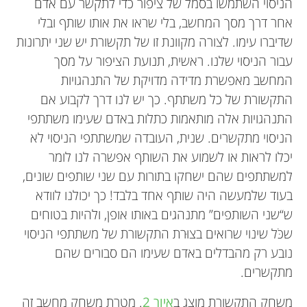
הניסוי השתמשו בסמל של ציפור כדי לתקשר עם אדם
אחר דרך מסך המחשב, בלי שראו את אותו שותף ובלי
שדיברו עימו. לצורה מקוונת זו של תקשורת יש שני יתרונות
עבור הניסוי שלנו. ראשית, תנועת הציפור על מסך
המחשב מאפשרת מדידה מדויקת של התנהגויות
התקשורת של כל משתתף. כך יש לנו דרך לקבוע אם
התנהגויות אלה מותאמות כתלות באדם שעימו משתתפי
הניסוי מתקשרים. שנית, העובדה שמשתתפי הניסוי לא
יכלו לראות או לשמוע את השותף אפשרה לנו לומר
למשתתפים שהם ישחקו בתורות עם שני שותפים שונים,
בעוד שלמעשה היה שותף אחד בלבד! כך יכולנו לוודא
ש“שני השותפים” מתנהגים באותו אופן, ולהיות בטוחים
שכֹּל שינוי שרואים בצוּרת התקשורת של משתתפי הניסוי
נובע רק מהבדלים באדם שעימו הם סבורים שהם
מתקשרים.
משחק התקשורת מוצג ב
איור 2
. מטרת משחק מחשב זה