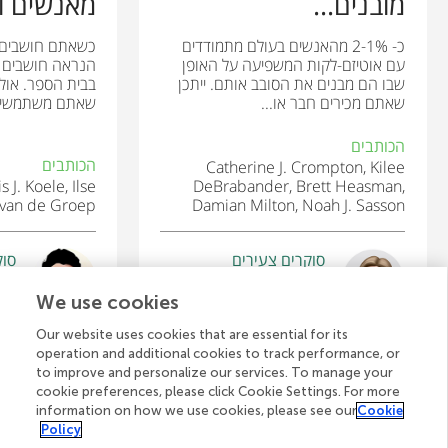
מובנים...
מאנשים וע
כ- 2-1% מהאנשים בעולם מתמודדים
כשאתם חושבים ע
עם אוטיזם-לקות המשפיעה על האופן
הנראה חושבים 
שבו הם מבנים את הסובב אותם. ייתכן
בבית הספר. אול
שאתם מכירים חבר או...
שאתם משתמשים ג
הכותבים
הכותבים
Catherine J. Crompton, Kilee
s J. Koele, Ilse
DeBrabander, Brett Heasman,
 van de Groep
Damian Milton, Noah J. Sasson
סוקרים צעירים
סוק
nri
Anand
גיל: 13
גיל: 
We use cookies
Our website uses cookies that are essential for its
operation and additional cookies to track performance, or
to improve and personalize our services. To manage your
cookie preferences, please click Cookie Settings. For more
לצפייה בכל המאמרים
information on how we use cookies, please see our
Cookie
Policy