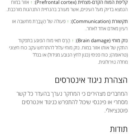
קליפת המוח הקדם-מצחית (Prefrontal cortex)
:
↑
אזור במוח
הנמצא בדיוק מעל העיניים, אשר מעורב בהנחיית התנהגות מורכבת.
תקשורת (Communication)
:
↑
פעולה של הַעֲבָרַת מחשבה או
רעיון מאדם אחד לאחר.
נזק מוחי (Brain damage)
:
↑
הֶרֶס תאי מוח הפוגע בתפקוד
התקין של אותו אזור במוח. נזק מוחי עלול להתרחש עקב כוח חיצוני
(טראומה); כוח פנימי (כגון לחץ הנובע מגידול) או בגלל
מחלה נוירולוגית.
הצהרת ניגוד אינטרסים
המחברים מצהירים כי המחקר נערך בהעדר כל קשר
מסחרי או פיננסי שיכול להתפרש כניגוד אינטרסים
פוטנציאלי.
תודות