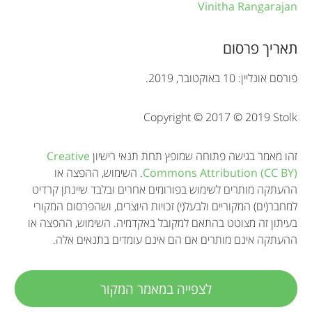
r
Vinitha Rangarajan
m
תאריך פרסום
a
t
פורסם אונליין: 10 באוקטובר, 2019.
i
Copyright © 2017 © 2019 Stolk
o
n
זהו מאמר בגישה פתוחה שמופץ תחת תנאי רישיון
Creative
Commons Attribution (CC BY)
. השימוש, ההפצה או
ההעתקה מותרים לשימוש בפורומים אחרים ובלבד שיינתן קרדיט
למחבר(ים) המקוריים ולבעל(י) זכויות היוצרים, ושהפרסום המקורי
בעיתון זה מצוטט בהתאם למקובל באקדמיה. השימוש, ההפצה או
ההעתקה אינם מותרים אם הם אינם עומדים בתנאים אלה.
לצפייה במאמר המקור