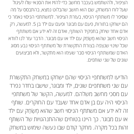
הציפור, ולהשתמש בעכבר מחשב כדי להזיז את הסנאי שלו לעיגול
שעל לוח המשחק, שם הוא חושב שהבלוט נמצא, בהתבסס על מה
שסיפר לו משתתף הניסוי, בעזרת הציפור. למשתתפי הניסוי נאמר כי
הם ישחקו בתורות, פעם עם מבוגר ופעם עם ילד בן 5. למעשה, רק
אדם אחד שיחק בתפקיד השותף, ואדם זה לא ידע אם משתתף
הניסוי חשב שהוא מְשַׂחֵק עם ילד או עם מבוגר. הדבר עזר לנו לוודא
שכל שינוי שנצפה בצורת התקשורת של משתתף הניסוי נבע מסוג
האדם שמשתתף הניסוי סבר שעימו הוא מתקשר, ולא מביצועים
שונים של שני שותפים.
הודיעו למשתתפי הניסוי שהם ישחקו במשחק התקשורת
עם שני משתתפים שונים, ילד ומבוגר, שישבו בחדר נפרד
עם מסכי מחשב משלהם. למעשה, הקשר של משתתפי
הניסוי היה עם בן אדם אחד שעבד עם החוקרים. שותף
זה לא ידע אם משתתף הניסוי חשב שהוא מְשַׂחֵק עם ילד
או עם מבוגר. כך היינו בטוחים שההתנהגויות של השותף
זהות בכל מקרה. מחקר קודם שבו נעשה שימוש במשחק