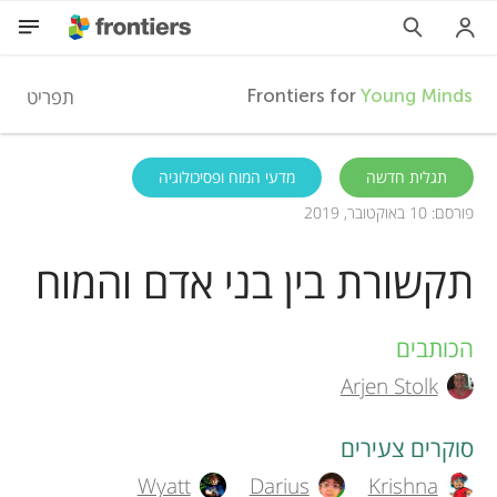
F
תפריט
Frontiers for
Young Minds
r
HE
תגלית חדשה
מדעי המוח ופסיכולוגיה
פורסם: 10 באוקטובר, 2019
מאמרים
o
תקשורת בין בני אדם והמוח
השתתפות
n
הכותבים
A
t
Arjen Stolk
u
i
t
סוקרים צעירים
e
Wyatt
Darius
Krishna