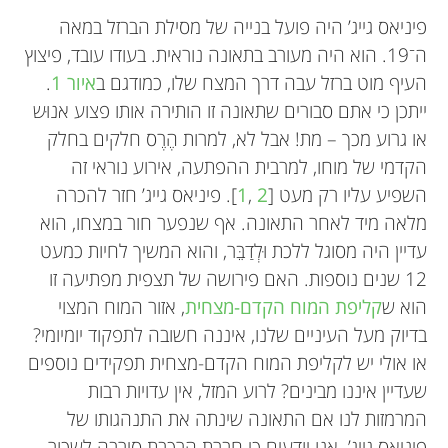
פיניאס גייג’ היה פועל בנייה של מסילת הברזל במאה
ה־19. הוא היה מעורב בתאונה נוראית. בעודו עובד, פיצוץ
העיף מוט ברזל עבה דרך המצח שלו, כמודגם ב
איור 1
.
ייתכן כי אתם סבורים שתאונה זו הותירה אותו פצוע אנוּש
או גרוע מכך – מת! אבל לא, למרות הֶרֶס חלקים בחלק
הקדמי של מוחו, למרבית ההפתעה, אירוע נוראי זה
השפיע עליו רק מעט [
2
,
1
]. פיניאס גייג’ חזר להכרה
מלאה מיד לאחר התאונה. אף שנפער חור במצחו, הוא
עדיין היה מסוגל ללכת וּלְדַבֵּר, והוא המשיך לחיות כמעט
12 שנים נוספות. האם פירושה של תצפית מפתיעה זו
הוא ש
קליפת המוח הקדם-מצחית
, אזור המוח המצוי
בדיוק מעל העיניים שלנו, איננה חשובה לתפקוד יומיומי?
או אולי יש לקליפת המוח הקדם-מצחית תפקידים נוספים
שעדיין איננו מבינים? לרוע המזל, אין עדויות רבות
המרמזות לנו אם התאונה שינתה את התנהגותו של
פיניאס גייג’. אנו יודעים כי חברת הרכבת סירבה לשכור