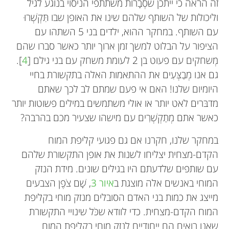
זה הראה כי ייתכן שסְבָרוֹת משתתפי הניסוי בנוגע לגיל
וליכולות של השותף שלהם שינו את האופן שבו תִּקְשְׁרוּ
עם השותף. במחקר ההוא, ילדים בני 5 השתהו עם
הציפור על הבלוט למשך זמן ארוך יותר כאשר סברו שהם
מְשחקים עם פעוט בן 2 לעומת משחק עם בני גילם [
4
].
גם אנו מְבַצְּעִים את ההתאמות האלה בתקשורת בחיי
היומיום שלנו! האם אי פעם שמתם לב לכך שאתם
מדבּרים לאט יותר או אולי משתמשים במילים פשוטות יותר
כאשר אתם מְתַקְשְׁרִים עם מישהו שצעיר מכם בהרבה?
במחקר שלנו, חקרנו אם גם פגועי קליפת המוח
הקדם-מצחית יצליחו לשנות את אופן התקשורת שלהם
עם שותפים שלדעתם היו בגילים שונים. מידת הנזק
המוחי באנשים אלה מוצגת ב
איור 3
, שָׁם צֹפֶן הצבעים
מייצג את כמות בני האדם הסובלים מנזק מוחי בקליפת
המוח הקדם-מצחית. כדי לוודא שכֹּל שינויי התקשורת
שאנו רואים הם ייחודיים לנזק מוחי בקליפת המוח