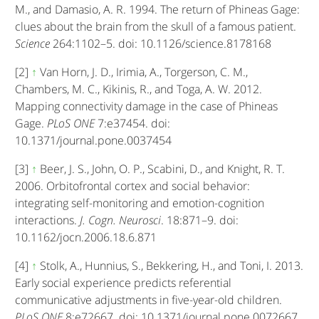
M., and Damasio, A. R. 1994. The return of Phineas Gage:
clues about the brain from the skull of a famous patient.
Science
264:1102–5. doi: 10.1126/science.8178168
[2]
↑
Van Horn, J. D., Irimia, A., Torgerson, C. M.,
Chambers, M. C., Kikinis, R., and Toga, A. W. 2012.
Mapping connectivity damage in the case of Phineas
Gage.
PLoS ONE
7:e37454. doi:
10.1371/journal.pone.0037454
[3]
↑
Beer, J. S., John, O. P., Scabini, D., and Knight, R. T.
2006. Orbitofrontal cortex and social behavior:
integrating self-monitoring and emotion-cognition
interactions.
J. Cogn. Neurosci
. 18:871–9. doi:
10.1162/jocn.2006.18.6.871
[4]
↑
Stolk, A., Hunnius, S., Bekkering, H., and Toni, I. 2013.
Early social experience predicts referential
communicative adjustments in five-year-old children.
PLoS ONE
8:e72667. doi: 10.1371/journal.pone.0072667