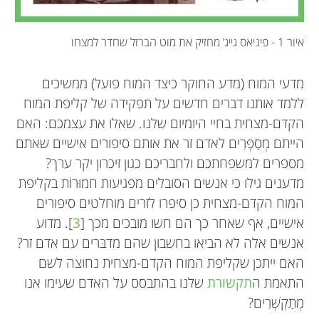
איור 1 - פיניאס גייג’ מחזיק את מוט הברזל שחדר למצחו
מדעי המוח (מדע החוקר כיצד המוח פועל) ממשיכים
ללמד אותנו דברים חדשים על תפקידה של קליפת המוח
הקדם-מצחית בחיי היומיום שלנו. שאלו את עצמכם: האם
הייתם מְסַפְּרִים לאדם זר את אותם סיפורים אישיים שאתם
מספרים למשפחתכם ולחבריכם כגון זיכרון יקר ערך?
מדענים גילו כי אנשים הסובלים מפגיעות חמוּרוֹת בקליפת
המוח הקדם-מצחית כן סיפרו לזרים מוחלטים סיפורים
אישיים, אף שאחר כך הם חשו מובכים מכך [
3
]. מדוע
אנשים אלה לא הביאו בחשבון שהם מדבּרים עם אדם זר?
האם ייתכן שקליפת המוח הקדם-מצחית נחוצה לשם
התאמת ה
תקשורת
שלנו בהתבסס על האדם שעימו אנו
מְתַקְשְׁרִים?