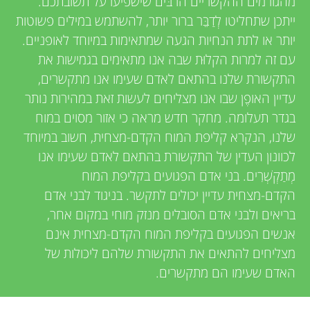
u
מהגורמים ההקשריים הרבּים שישפיעו על תשובתכם.
e
ייתכן שתחליטו לְדַבֵּר ברור יותר, להשתמש במילים פשוטות
n
יותר או לתת הנחיות הגעה שמתאימות במיוחד לאופניים.
w
עם זה למרות הקלוּת שבה אנו מתאימים בגמישות את
g
e
התקשורת שלנו בהתאם לאדם שעימו אנו מתקשרים,
עדיין האופֶן שבו אנו מצליחים לעשות זאת במהירות נותר
r
M
בגדר תעלומה. מחקר חדש מראה כי אזור מסוים במוח
s
שלנו, הנקרא קליפת המוח הקדם-מצחית, חשוב במיוחד
i
לכוונון העדין של התקשורת בהתאם לאדם שעימו אנו
מְתַקְשְׁרִים. בני אדם הפגועים בקליפת המוח
n
הקדם-מצחית עדיין יכולים לתקשר. בניגוד לבני אדם
בריאים ולבני אדם הסובלים מנזק מוחי במקום אחר,
d
אנשים הפגועים בקליפת המוח הקדם-מצחית אינם
מצליחים להתאים את התקשורת שלהם ליכולות של
s
האדם שעימו הם מתקשרים.