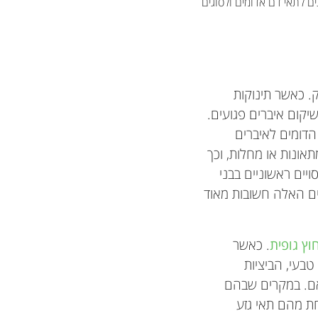
פכים לתאי דם אדומים ולסוגים
ק. כאשר תינוקות
יקום איברים פגועים.
דומים לאיברים
אונות או מחלות, וכך
יים ראשוניים בבני
יים האלה חשובות מאוד
וץ גופית
. כאשר
טבעי, הביציות
אֵם. במקרים שבהם
ת מהם תאי גזע