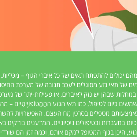
ם יכולים להתפתח תאים של כל איברי הגוף – מִכּליות, 
מים של תאי גזע מסוגלים לעכב תגובה של מערכת החיסון.
במחלות שבהן יש נזק לאיברים, או פעילות-יתר של מערכת
ים כיום לטיפול, כמו תאי הגזע ההֶמַטוֹפּוֹיֶיטִיים – 
ובאמצעותם מטפלים בסרטן מֵח העצם. האפשרויות להשת
יום במעבדות ובטיפולים ניסיוניים. המדענים בודקים באי
ע, היכן בגוף המטופל למקם אותם, וכמה זמן הם שורדים 