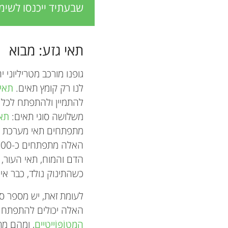
שבעתיד ייכנסו לשימו
תאי גזע: מבוא
גופנו מורכב מטריליוני 
לנו רק קומץ תאים.
תאי 
להתמיין ולהתפתח לכל 
משלושה סוגי תאים:
תאי
מתפתחים תאי מערכת הע
הדם והמוח, תאי העור,
כשהתינוק נולד, כבר אין ב
לעומת זאת, יש מספר סו
האלה יכולים להתפתח תאים מסוימים בגוף,
הֶמָטוֹפּוֹיֶיטִיים
, ומהם מת