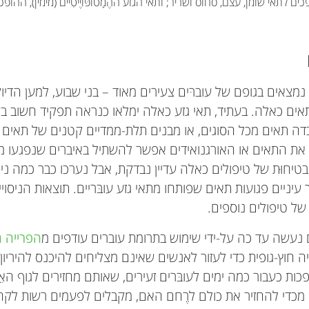
פכים לתאי שומן, עצם, סחוס ושריר; ותאי הגזע ההֶמָטוֹפּוֹיֶיטִיים (מימין), ההו
ם נמצאים בגופם של עוברּים צעירים מאוד – בני שבוע, למען הדיו
 תאים כאלה. בעתיד, תאי גזע כאלה ימלאו כנראה תפקיד חשוב בש
 תאים מכל הסוגים, או מבנים תלת-ממדיים קטנים של תאים ה
ם”. את התאים או האורגנואידים אפשר להשתיל באיברים שנפגעו מת
יחוּת של טיפולים כאלה עדיין נבדקת, אבל נערכו כבר כמה ניסו
עיניים פגועות תאים שפותחו מתאי גזע עובּריים. תוצאות הניסו
ל טיפולים נוספים.
 נעשה עד כה על-ידי שימוש בתרומת עוברים עודפים מ
הפרייה ח
חוץ-גופית כדי לעזור לאנשים שאינם מצליחים להיכנס להיריון 
ות כעבור כמה ימים לעובּרים זעירים, שאותם מחזירים לגוף ה
 מכדי להחזיר את כולם לרֶחם האם, מקבלים לפעמים רשות לקח