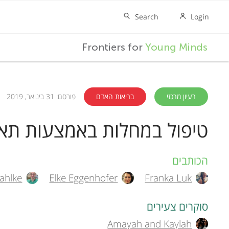
F
Frontiers for
Young Minds
r
o
רעיון מרכזי
בריאות האדם
פורסם: 31 בינואר, 2019
טיפול במחלות באמצעות תאי
n
t
הכותבים
A
ahlke
Elke Eggenhofer
Franka Luk
u
i
t
סוקרים צעירים
e
Amayah and Kaylah