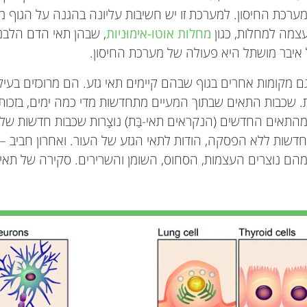
כת החיסון. למערכת זו יש חשיבות עליונה בהגנה על הגוף מנג
עצמה למחלות, כגון
מחלות אוטו-אימוּניות
, שבהן תאי הדם הלבנ
 איבר מושתל היא פעולה של מערכת החיסון.
ם מקומות אחרים בגוף שבהם קיימים תאי גזע. הם מרוכזים בעי
 שכבות התאים שבתוך המעיים מתחדשות מדי כמה ימים, בזכות 
התאים החדשים (הנקראים תאי-בַּת) נוצָרות שכבות חדשות של 
דשות ללא הפסקה, הודות לתאי הגזע של העור. ואחרון חביב –
מהם נוצרים העצמות, הסחוס, השומן והשרירים. סקירה של תאי 
Franka Luk
Elke Eggenhofer
Marc H. Dahlke
Martin J. Hoogduijn
אני כעת בשנה האחרונה של פרויקט הדוקטורט שלי במר
aylah