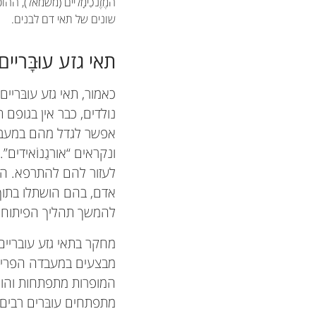
המֶזֶנכִימָליים (משמאל), ההו
שונים של תאי דם לבנים.
תאי גזע עוּבָּריים
כאמור, תאי גזע עובּריי
נולדים, כבר אין בגופם
אפשר לגדל מהם במעבדה
ונקראים “אורגַנוֹאידי
לעזור להם להתרפא. הבט
אדם, בהם הושתלו בתוך 
להמשך תהליך הפיתוח ש
מחקר בתאי גזע עובריים
מבצעים במעבדה הפרייה 
המופרות מתפתחות והופכ
מתפתחים עובּרים רבים