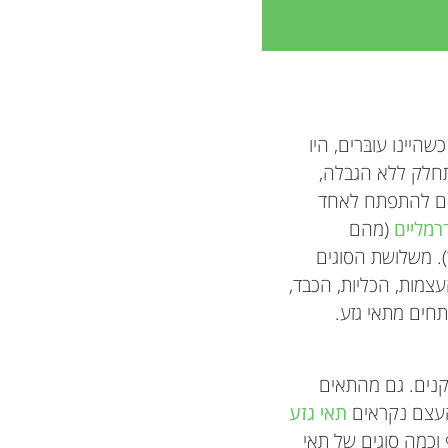
יינו עובּרים, היו
חלק ללא הגבלה,
לים להתפתח לאחד
רמליים
(מהם
. משלושת הסוגים
ף. העצמות, הכליות, הכבד,
חים מתאי גזע.
זקנים. גם מהתאים
תאי גזע
וכמה סוגים של תאי