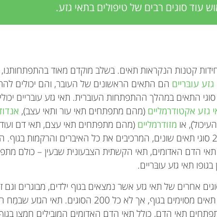
ש עוד סוגים רבים של טיפולים בתאי גזע.
יחידות קטנות הנקראות תאים. בשלב מוקדם מאוד בהתפתחותנו, כשה
גזע עובּריים
הם התאים הראשונים של העובר, והם יכולים להת
סוגי התאים במהלך ההתפתחות העוברית. תאי גזע עובריים יכו
 גזע אקטודרמליים
(מהם מתפתחים תאי עור ותאי עצב),
אנדוד
יכול), או
מזודרמליים
(מהם מתפתחים תאי עצם, תאי דם ועוד)
האלה מתפתחים כ-200 סוגי תאים שונים, המרכיבים את כל האיברים והרקמות בגו
 תאי הדם האדומים, תאי הקשתית הצבעונית שבעין – כולם מתפת
גופו תאי גזע עובּריים.
גים אחרים של תאי גזע אשר נמצאים בגוף ילדים, מבוגרים וגם 
 אך לא כל 200 הסוגים. תאי הגזע שבמֵח העצם נקראים
פתחים תאי הדם, כולל תאי הדם האדומים המובילים חמצן בגוף 