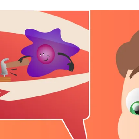
a
t
i
o
n