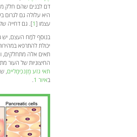
דם לבנים שהם חלק ממער
היא עלולה גם לגרום ב
עצמו [
1
]. גם דחייה של
בנוסף למֵח העצם, יש ג
יכולת להתרפא במהירות.
תאים אלה מתחלקים, ומ
החיצוניות של העור מתח
תאי גזע מֶזָנכִימָליים
, ש
ב
איור 1
.