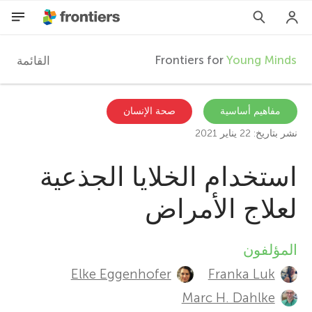
Frontiers for
Young Minds
القائمة
F
r
AR
مفاهيم أساسية
صحة الإنسان
نشر بتاريخ: 22 يناير 2021
المقالات
o
استخدام الخلايا الجذعية
المشاركون
n
لعلاج الأمراض
t
المؤلفون
A
i
Elke Eggenhofer
Franka Luk
u
Marc H. Dahlke
e