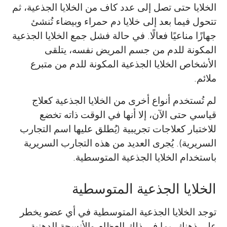
الخلايا حتى تصل إلى عدد كاف من الخلايا الجذعية، ثم
تتحول فيما بعد إلى خلايا دم حمراء وبيضاء تُنشئ
جهازًا مناعيًا فعالًا. في حالة فشل جمع الخلايا الجذعية
المكونة للدم من جسم المريض نفسه، يتلقى
الأشخاص الخلايا الجذعية المكونة للدم من متبرع
ملائم.
لم تُستخدم أنواع أخرى من الخلايا الجذعية كعلاج
قياسي حتى الآن، إلا أنها في الوقت ذاته تخضع
للاختبار كعلاجات تجريبية (يُطلق عليها اسم التجارب
السريرية). يُجرى العديد من هذه التجارب السريرية
Marc H. Dahlke
Franka Luk
باستخدام الخلايا الجذعية المتوسطية.
Elke Eggenhofer
Martin J. Hoogduijn
الخلايا الجذعية المتوسطية
Amayah and Kaylah
توجد الخلايا الجذعية المتوسطية في أي عضو يخطر
العمر: 9–11
أُدعى Marc H.Dahlke ، وأعمل أستاذًا لمادة
أُدعى Franka Luk ، وأنا في السنة الأخيرة من
على ذهنك، بما في ذلك العظام والأنسجة الدهنية