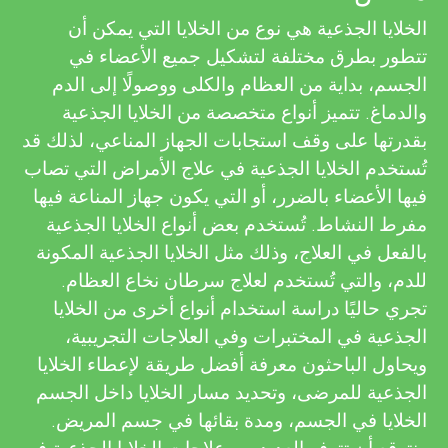
u
i
الخلايا الجذعية هي نوع من الخلايا التي يمكن أن
n
تتطور بطرق مختلفة لتشكيل جميع الأعضاء في
e
الجسم، بداية من العظام والكلى ووصولًا إلى الدم
g
w
والدماغ. تتميز أنواع متخصصة من الخلايا الجذعية
بقدرتها على وقف استجابات الجهاز المناعي، لذلك قد
e
M
تُستخدم الخلايا الجذعية في علاج الأمراض التي تصاب
فيها الأعضاء بالضرر، أو التي يكون جهاز المناعة فيها
r
i
مفرط النشاط. تُستخدم بعض أنواع الخلايا الجذعية
s
بالفعل في العلاج، وذلك مثل الخلايا الجذعية المكونة
n
للدم، والتي تُستخدم لعلاج سرطان نخاع العظام.
تجري حاليًا دراسة استخدام أنواع أخرى من الخلايا
d
الجذعية في المختبرات وفي العلاجات التجريبية،
ويحاول الباحثون معرفة أفضل طريقة لإعطاء الخلايا
s
الجذعية للمرضى، وتحديد مسار الخلايا داخل الجسم
الخلايا في الجسم، ومدة بقائها في جسم المريض.