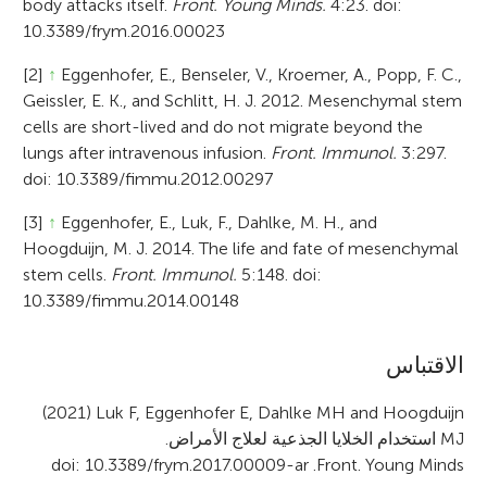
body attacks itself.
Front. Young Minds.
4:23. doi:
10.3389/frym.2016.00023
[2]
↑
Eggenhofer, E., Benseler, V., Kroemer, A., Popp, F. C.,
Geissler, E. K., and Schlitt, H. J. 2012. Mesenchymal stem
cells are short-lived and do not migrate beyond the
lungs after intravenous infusion.
Front. Immunol.
3:297.
doi: 10.3389/fimmu.2012.00297
[3]
↑
Eggenhofer, E., Luk, F., Dahlke, M. H., and
Hoogduijn, M. J. 2014. The life and fate of mesenchymal
stem cells.
Front. Immunol.
5:148. doi:
10.3389/fimmu.2014.00148
A
الاقتباس
r
(2021) Luk F, Eggenhofer E, Dahlke MH and Hoogduijn
MJ
استخدام الخلايا الجذعية لعلاج الأمراض.
t
doi: 10.3389/frym.2017.00009-ar
.
Front. Young Minds
i