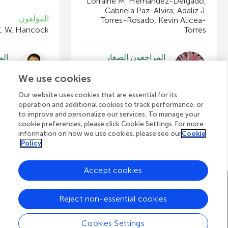
Lorraine M. Hernandez-Delgado,
Gabriela Paz-Alvira, Adaliz J.
المؤلفون
Torres-Rosado, Kevin Alicea-
E. W. Hancock
Torres
المراجعون الصغار
الم
nav
Tappan Middle School
We use cookies
العمر: 12–13
العم
Our website uses cookies that are essential for its
operation and additional cookies to track performance, or
to improve and personalize our services. To manage your
cookie preferences, please click Cookie Settings. For more
عرض جميع المقالات
information on how we use cookies, please see our
Cookie
Policy
Accept cookies
A
صفحة Frontiers الرئيسية
المدونة
تواصل معنا
Reject non-essential cookies
d
d
© 2026 Frontiers Media S.A.
Cookies Settings