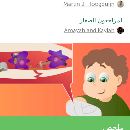
t
Martin J. Hoogduijn
التخصصات
r
h
المراجعون الصغار
o
s
Amayah and Kaylah
r
f
s
o
a
n
r
d
Y
r
o
e
حول
v
ملخص