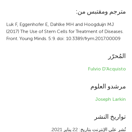
c
مترجم ومقتبس من:
l
Luk F, Eggenhofer E, Dahlke MH and Hoogduijn MJ
e
(2017) The Use of Stem Cells for Treatment of Diseases.
Front. Young Minds. 5:9. doi: 10.3389/frym.2017.00009
i
n
المُحرّر
f
Fulvio D'Acquisto
o
r
مرشدو العلوم
m
Joseph Larkin
a
t
تواريخ النشر
i
نُشر على الإنترنت بتاريخ: 22 يناير 2021.