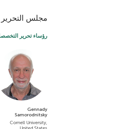
n
مجلس التحرير
g
رؤساء تحرير التخصص
M
i
n
d
s
Gennady
Samorodnitsky
Cornell University,
United States