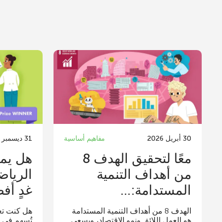
30 أبريل 2026
مفاهيم أساسية
31 ديسمبر 2025
معًا لتحقيق الهدف 8
هل يمك
من أهداف التنمية
الرياض
المستدامة:...
غدٍ أف
الهدف 8 من أهداف التنمية المستدامة
هل كنت تع
هو العمل اللائق ونمو الاقتصاد، ويسعى
تُسهم في ت