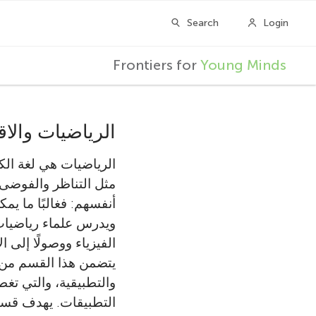
F
Frontiers for
Young Minds
r
الرياضيات والاق
o
الرياضيات هي لغة الك
n
مثل التناظر والفوضى و
أنفسهم: فغالبًا ما 
t
ويدرس علماء رياضيات
الفيزياء ووصولًا إلى 
i
والتطبيقية، والتي تغ
e
التطبيقات. يهدف قسم 