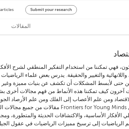
M
المقالات
a
i
تصاد
n
ون، فهي تمكننا من استخدام التفكير المنطقي لشرح الأفكار
n
اللانهائية والتغيير والحقيقة. يدرس بعض علماء الرياضيات 
يمكن حتى لأبسط المشكلات أن تكشف عن بنيات مميزة وغير 
a
 آخرون كيف تمكننا هذه الأنماط من فهم مجالات أخرى بشك
v
الاقتصاد ومن علم الأعصاب إلى الفلك ومن علم الأرصاد الجو
يتضمن هذا القسم من Frontiers for Young Minds مقالات من
i
طي الأفكار الأساسية، والاكتشافات الحديثة والمتطورة، ومج
g
الرياضيات إلى ترسيخ مميزات الرياضيات في عقول الجيل ا