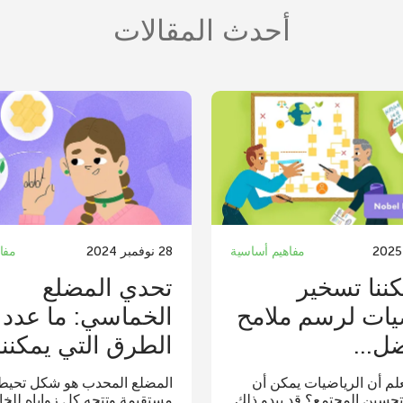
أحدث المقالات
مفاهيم أساسية
28 نوفمبر 2024
مفا
ننا تسخير
تحدي المضلع
يات لرسم ملامح
الخماسي: ما عدد
ضل...
الطرق التي يمكننا ب
لم أن الرياضيات يمكن أن
المضلع المحدب هو شكل تحي
حسين المجتمع؟ قد يبدو ذلك
مستقيمة وتتجه كل زواياه للخا