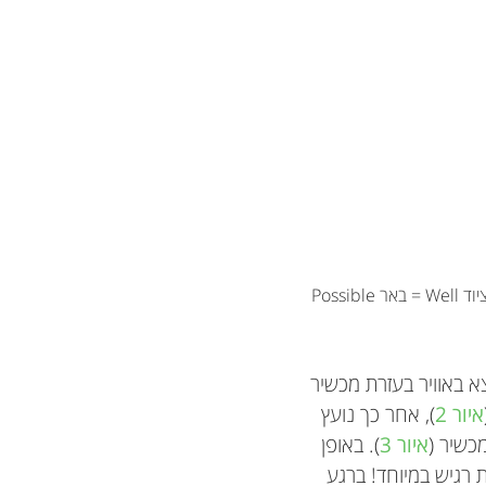
אנו בכיתה יא’, בכיתת ביוכימיה, והמורה שלנו הוא מר Bustamante.
קולטה למשפטים,
ש קשה (טוב, רוב
 מדען! עכשיו אני
ן, דבר שמעלה לנו
ם נפלטים לאוויר.
 היבט נוסף
יך שעל מאמר
שבטחו בנו
ור הכיתה כולה.
ברגע שהגז הטבעי נמצא מעל הקרקע יש מקומות רבים שמהם הוא עלול לדלוף לאוויר. Equipment = ציוד Well = באר Possible
א באוויר בעזרת מכשיר
איור 2
), אחר כך נועץ
כשיר (
איור 3
). באופן
ת רגיש במיוחד! ברגע