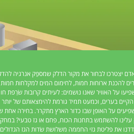
דם יצטרכו לבחור את מקור הדלק שמספֵּק אנרגיה להדל
ים להכנת ארוחות חמות, לחימום המים למקלחות חמות וא
פיעו על האוויר שאנו נושמים: לעיתים קרובות שׂרֵפת חו
הקיים בערים, וכמעט תמיד גורמת להימצאותם של יותר גז
פיעים על האופן שבו כדור הארץ מתקרר. בחירה אחת שע
 עלינו להשתמש בתחנות הכוח, פחם או גז טבעי? במחק
דדנו את פליטת גזי החממה משלושת שׂדות הגז הגדולים 