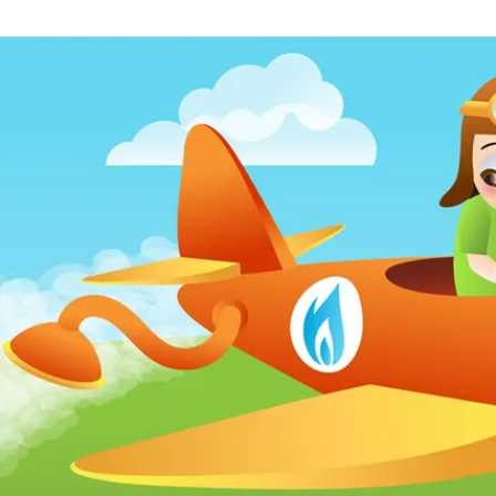
a
t
i
o
n