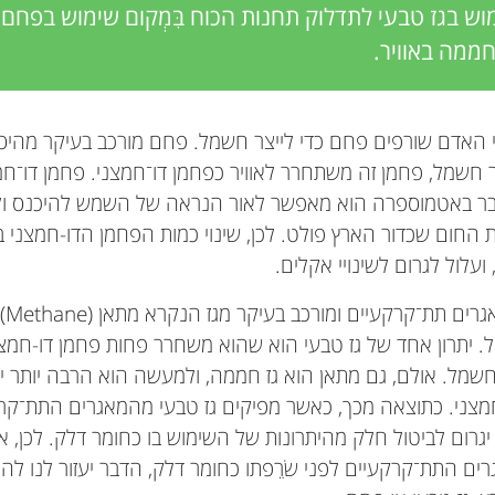
וש בגז טבעי לתדלוק תחנות הכוח בִּמְקום שימוש בפחם 
ממה באוויר.
י האדם שורפים פחם כדי לייצר חשמל. פחם מורכב בעיקר מהי
 חשמל, פחמן זה משתחרר לאוויר כפחמן דו־חמצני. פחמן דו־ח
בר באטמוספרה הוא מאפשר לאור הנראה של השמש להיכנס ולה
 החום שכדור הארץ פולט. לכן, שינוי כמות הפחמן הדו-חמצני בא
עלול לגרום לשינויי אקלים.
, א
ל. יתרון אחד של גז טבעי הוא שהוא משחרר פחות פחמן דו-חמצ
 חשמל. אולם, גם מתאן הוא גז חממה, ולמעשה הוא הרבה יותר יע
צני. כתוצאה מכך, כאשר מפיקים גז טבעי מהמאגרים התת־קרק
 יגרום לביטול חלק מהיתרונות של השימוש בו כחומר דלק. לכן, 
 התת־קרקעיים לפני שׂרֵפתו כחומר דלק, הדבר יעזור לנו להח