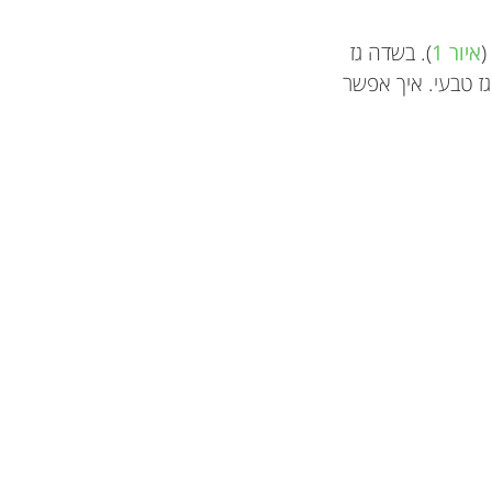
(
איור 1
). בשדה גז
גז טבעי. איך אפשר
Ecole Moser 