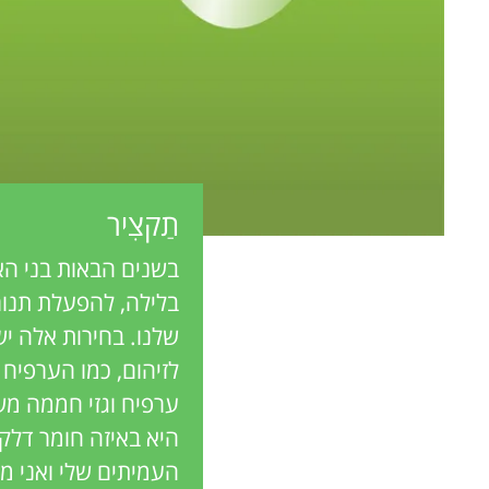
e
n
w
g
e
M
r
s
תַקצִיר
i
בשנים הבאות בני הא
n
בלילה, להפעלת תנור
שלנו. בחירות אלה יש
d
לזיהום, כמו הערפיח 
ערפיח
וגזי חממה מש
s
היא באיזה חומר דלק
העמיתים שלי ואני מ