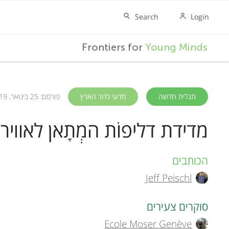
F
Frontiers for
Young Minds
r
o
תגלית חדשה
מדעי כדור הארץ
פורסם: 25 בינואר, 2019
מדידת דליפוֹת המְתָאן לאווי
n
t
הכותבים
A
Jeff Peischl
u
i
t
סוקרים צעירים
e
Ecole Moser Genève