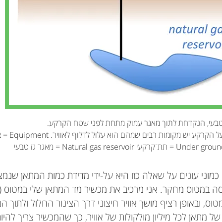
אני מדען אטמוספרה מקולורדו. אחרי הקולג’ למדתי בפ
האווירה בכיתה שלנו טובה, בדרך כלל, וכולנו עובדים ממ
וכשנתיים עבדתי כעורך דין; אבל אז שיניתי קריירה ונהייתי
הזמן!). בחרנו בלימודי ביוכימיה כי אנו חושבים שזה מעניי
מודד גזי חממה באוויר, וחוקר מהיכן הם מגיעים וכמה מה
את המוטיבציה. סקירת המאמר נתנה לנו הזדמנות לגלות
בזמני הפנוי אני נהנה לצעוד בהרים ולנגן בפסנתר.
במדע. במהלך סקירת המאמר הופתענו לגלות את התהל
jeff.peischl@noaa.gov
*
לעבור לפני פרסומו, וזה היה מעניין. גם היינו גאים מאוד 
במשימה חשובה כזו. בסך הכול, זו הייתה חוויה נהדרת עב
מוני עונים על שאלה כזו היא על-ידי מדידת כמות המתאן שנמצ
יסה במטוס מחקר. אני מרכיב את מכשיר מד המתאן שלי במטוס (
טוס, ובאופן רציף מושך אוויר חיצוני דרך הצינור החלול ולתוך המ
של מתאן לכל מיליון מולקולות של אוויר, כך שהמכשיר צריך להיו