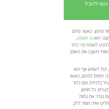
עשוי להוביל
סוד פחמן. כאשר פחם
מצני הוא
גז חממה
,
גיע לשטח פני כדור
וויר משנֶּה את האופן
שר נוצר במאגרים תת־קרקעיים ומורכב בעיקר מגז הנקרא מתאן (Methane), יכול לשמש אף הוא
ני יחסית לפחם, כאשר
יל בלכידת חום כדור
עיים, כל מתאן
אם נברר את כמות
ליט איזה חומר דלק