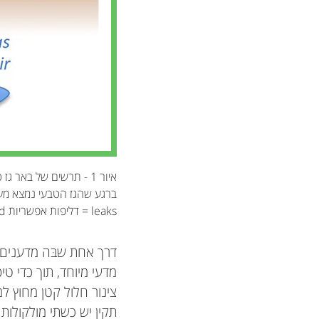
איור 1 - תרשים של באר גז טבעי, הנקדחת לתוך מאגר עמוק מתחת לפני שטח הקרקע.
leaks = דליפות אפשריות Under ground = תת־קרקעי Natural gas reservoir = מאגר גז טבעי
דרך אחת שבּה מדענים כ
מדעי מיוחד, תוך כדי ט
צינור חלול קטן מחוץ למ
תקין יש כשתי מולקולות 