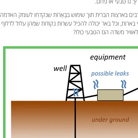
: גז טבעי או פחם.
בים בארצות הברית תוך שימוש בבְּאֵרוֹת שנקדחו לעומק האדמה 
 בארות, וכל באר יכולה להכיל עשרות נקודות שמהן עלול לדלוף 
וויר משדה הגז הטבעי כולו?
Genève
גיל: 14–15
Jeff Peischl