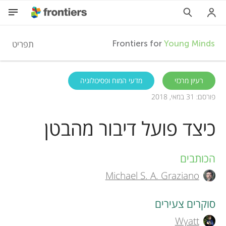
F
תפריט
Frontiers for
Young Minds
r
HE
רעיון מרכזי
מדעי המוח ופסיכולוגיה
פורסם: 31 במאי, 2018
מאמרים
o
כיצד פועל דיבור מהבטן
השתתפות
n
הכותבים
A
t
Michael S. A. Graziano
u
i
t
סוקרים צעירים
e
Wyatt