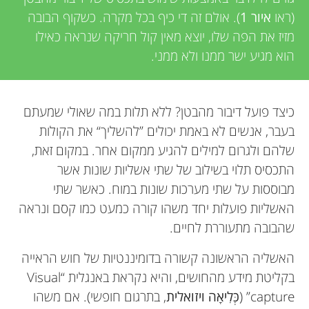
u
e
(ראו
איור 1
). אולם זה די כיף בכל מקרה. כשקוף הבובה
n
מזיז את הפה שלו, יוצא מאין קול חריקה שנראה כאילו
w
הוא מגיע ישר ממנו ולא ממני.
g
e
r
כיצד פועל דיבור מהבטן? ללא תלות במה שאולי שמעתם
M
בעבר, אנשים לא באמת יכולים ”להשליך“ את הקולות
s
שלהם ולגרום למילים להגיע ממקום אחר. במקום זאת,
i
התכסיס תלוי בשילוב של שתי אשליות שונות אשר
מבוססות על שתי מערכות שונות במוח. כאשר שתי
n
האשליות פועלות יחד משהו קורה כמעט כמו קסם ונראה
שהבובה מתעוררת לחיים.
d
האשליה הראשונה קשורה בדומיננטיות של חוש הראייה
s
בקליטת מידע מהחושים, והיא נקראת באנגלית “Visual
capture” (
כְּלִיאָה ויזואלית
, בתרגום חופשי). אם משהו