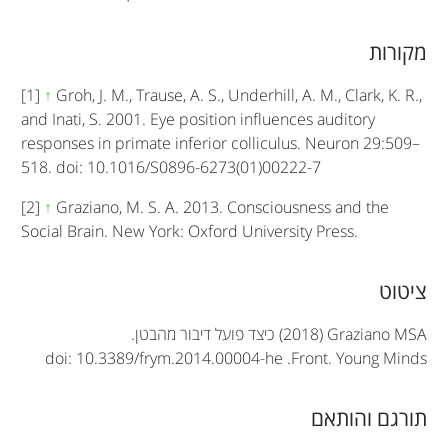
מקורות
[1]
↑
Groh, J. M., Trause, A. S., Underhill, A. M., Clark, K. R.,
and Inati, S. 2001. Eye position influences auditory
responses in primate inferior colliculus. Neuron 29:509–
518. doi: 10.1016/S0896-6273(01)00222-7
[2]
↑
Graziano, M. S. A. 2013. Consciousness and the
Social Brain. New York: Oxford University Press.
A
ציטוט
r
(2018) Graziano MSA
כיצד פועל דיבור מהבטן.
doi: 10.3389/frym.2014.00004-he
.
Front. Young Minds
t
i
תורגם והותאם
c