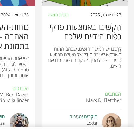
22 בדצמבר, 2025
תגלית חדשה
26 בינואר, 2024
הַקְשִׁיבוּ באמצעות פרקי
כוחות-הע
כפות הידיים שלכם
האהבה – 
בתמונת אד
לְרֻבֵּנוּ יש חמישה חושים, שבהם המוח
משתמש ליצירַת מוֹדֶל של העולם הנמצא
לפי אחת התיאור
סביבנו. כדי להבין מה קורה בסביבתנו אנו
בפסיכולוגיה, תי
רואים...
(nt
אותנו ותומך בנו
הכותבים
הכותבים
 M. Ben-David,
io Mikulincer
Mark D. Fletcher
סוקרים צעירים
סוק
Asa
Lotte
גיל: 13
גיל: 