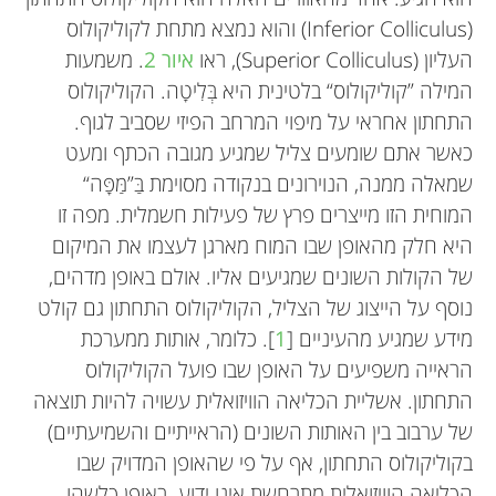
(Inferior Colliculus) והוא נמצא מתחת לקוליקולוס
העליון (Superior Colliculus), ראו
איור 2
. משמעות
המילה ”קוליקולוס“ בלטינית היא בְּלִיטָה. הקוליקולוס
התחתון אחראי על מיפוי המרחב הפיזי שסביב לגוף.
כאשר אתם שומעים צליל שמגיע מגובה הכתף ומעט
שמאלה ממנה, הנוירונים בנקודה מסוימת בַּ”מַּפָּה“
המוחית הזו מייצרים פרץ של פעילות חשמלית. מפה זו
היא חלק מהאופן שבו המוח מארגן לעצמו את המיקום
של הקולות השונים שמגיעים אליו. אולם באופן מדהים,
נוסף על הייצוג של הצליל, הקוליקולוס התחתון גם קולט
מידע שמגיע מהעיניים [
1
]. כלומר, אותות ממערכת
הראייה משפיעים על האופן שבו פועל הקוליקולוס
התחתון. אשליית הכליאה הוויזואלית עשויה להיות תוצאה
של ערבוב בין האותות השונים (הראייתיים והשמיעתיים)
בקוליקולוס התחתון, אף על פי שהאופן המדויק שבו
הכליאה הוויזואלית מתרחשת אינו ידוע. באופן כלשהו,