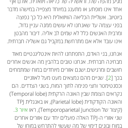
מגיע מהפה שלו. זו אשליה של כליאה ויזואלית. אולם אף
אני פרופסור לחקר המוח באוניברסיטת פרינסטון וגם
המאכל הבריא האהוב עליי הוא אתיופי – "דורו טיבס"
אחד אינו מופתע או מתענג במיוחד מצפייה במישהו מדבר
נובליסט (סופר שכותב רומנים) ומלחין. אני מתעניין
(Doro Tibs, מנה של חזה עוף בנוסח אתיופי).
ביוטיוב. אשליית הכליאה הוויזואלית היא כל כך נפוצה
כיצד המוח, שהוא למעשה אוסף של תאים שמעבירים
המאכלים הלא בריאים האהובים עליי הם עוגות,
בפני עצמה עד שאנחנו לא עושים ממנה עניין גדול,
מידע ביניהם, מסוגל להגיע למסקנה המרהיבה שיש לו
ממתקים ושוקולדים. הנושאים האהובים עליי בבית
ומרבית האנשים כלל לא שמים לב אליה. דיבור מהבטן
חוויה פנימית מוּדעת.
הספר הם מתמטיקה ומדע (ומדעי המחשב). נכון
אינו עובד אלא אם מתרחשת במקביל גם אשליה חברתית.
לעכשיו, הספרים האהובים עליי הם הארי פוטר ופרסי
אנחנו, בני האדם, התפתחנו להיות אינטליגנטיים מאוד
ג'קסון. כשאגדל אני רוצה להיות ממציא מפורסם!
מבחינה חברתית. אנחנו טובים בלהבין מה אנשים אחרים
חושבים ומרגישים.ישנם אזורים מיוחדים במוח שמתמחים
בכך [
2
]. שניים מהם נמצאים מעט מעל לאוזניים
וכסנטימטר וחצי פנימה לתוך המוח, בשני הצדדים. הם
נקראים הצומת שבין האונה הרקתית (Temporal lobe)
והאונה הקודקודית (Parietal lobe), או באנגלית TPJ
(קיצור של Temporoparietal Junction), ראו
איור 3
.
שני אזורי ה-TPJ האלה פועלים יחד עם אזורים אחרים
במוח ובונים דימוי של מה שעשוי להתרחש במוחו של