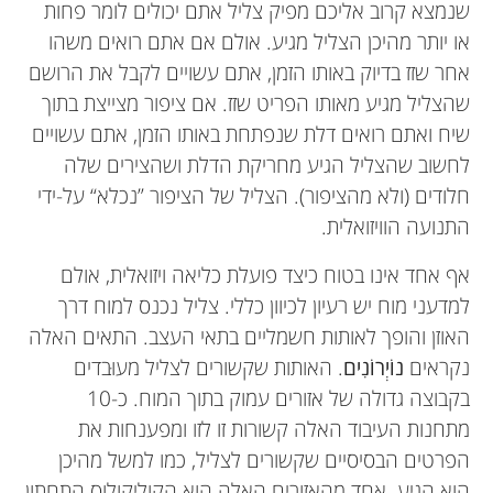
שנמצא קרוב אליכם מפיק צליל אתם יכולים לומר פחות
או יותר מהיכן הצליל מגיע. אולם אם אתם רואים משהו
אחר שזז בדיוק באותו הזמן, אתם עשויים לקבל את הרושם
שהצליל מגיע מאותו הפריט שזז. אם ציפור מצייצת בתוך
שיח ואתם רואים דלת שנפתחת באותו הזמן, אתם עשויים
לחשוב שהצליל הגיע מחריקת הדלת ושהצירים שלה
חלודים (ולא מהציפור). הצליל של הציפור ”נכלא“ על-ידי
התנועה הוויזואלית.
אף אחד אינו בטוח כיצד פועלת כליאה ויזואלית, אולם
למדעני מוח יש רעיון לכיוון כללי. צליל נכנס למוח דרך
האוזן והופך לאותות חשמליים בתאי העצב. התאים האלה
נקראים
נוֹיְרוֹנִים
. האותות שקשורים לצליל מעוּבדים
בקבוצה גדולה של אזורים עמוק בתוך המוח. כ-10
מתחנות העיבוד האלה קשורות זו לזו ומפענחות את
הפרטים הבסיסיים שקשורים לצליל, כמו למשל מהיכן
הוא הגיע. אחד מהאזורים האלה הוא הקוליקולוס התחתון