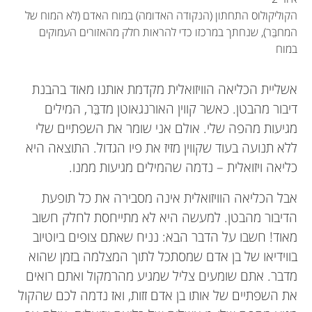
הקוליקולוס התחתון (הנקודה האדומה) במוח האדם (לא המוח של
המחבֵּר), שנחתך במרכזו כדי להראות חלק מהאזורים העמוקים
במוח
אשליית הכליאה הוויזואלית מקדמת אותנו מאוד בהבנת
דיבור מהבטן. כאשר קווין האורנגאוטן מדבֵּר, המילים
מגיעות מהפה שלי. אולם אני שומר את השפתיים שלי
ללא תנועה בעוד שקווין מזיז את פיו הגדול. התוצאה היא
כליאה ויזואלית – נדמה שהמילים מגיעות ממנו.
Wyatt
גיל: 8
אבל הכליאה הוויזואלית אינה מסבירה את כל תופעת
הדיבור מהבטן. למעשה היא לא מתייחסת לחלק חשוב
Michael S. A. Graziano
מאוד! חשבו על הדבר הבא: נניח שאתם צופים ביוטיוב
בווידיאו של בן אדם שמסתכל לתוך המצלמה בזמן שהוא
אני תלמיד כיתה ב' בעיר Piedmont שבקליפורניה,
מדבר. אתם שומעים צליל שמגיע מהרמקול ואתם רואים
ארצות הברית. אני אוהב לקרוא, לשחק בלגו, לראות
את השפתיים של אותו בן אדם זזות, ואז נדמה לכם שהקול
טלוויזיה (כשההורים שלי מרשים לי), לאכול ולישון!