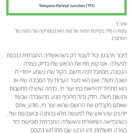
איור 3
צומת ה-TPJ בקליפת המוח של מוח האדם (סריקה של המוח של
המחבֵּר).
דיבור מהבטן יכול לעבוד רק כשהאשליה החברתית נכנסת
לפעולה. אם קווין מזיז את הראש שלו בדיוק בצורה
הנכונה, מסתכל לפֹּה ולשם, הקול שלו נשמע ייחודי לו
ושונה משלי, ואם הוא מעיר הערות על הסביבה שלו אז
הוא מתחיל להיראות כמו יצור חי. נדמה שיש לו מחשבות
ורגשות משלו. חלק גדול מהכיף מגיע מהעובדה שבעוד
שאתם מקבלים את הרושם שהוא יצור חי, מוּדע, אתם
יודעים
שהראש שלו למעשה מלא בכותנה ובאצבעות שלי.
כשהכליאה הוויזואלית והאשליה החברתית מופיעות יחד
בצורה מושלמת, זהו הרגע שבו מתרחש הקסם.