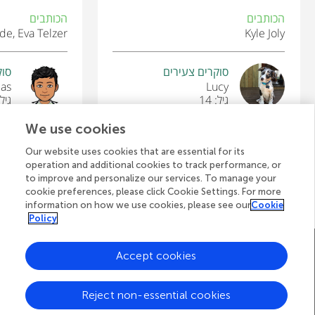
הכותבים
הכותבים
de, Eva Telzer
Kyle Joly
סוקרים צעירים
סוק
cas
Lucy
גיל: 14
גיל: 
We use cookies
Our website uses cookies that are essential for its
operation and additional cookies to track performance, or
לצפייה בכל המאמרים
to improve and personalize our services. To manage your
cookie preferences, please click Cookie Settings. For more
information on how we use cookies, please see our
Cookie
Policy
A
דף הבית של Frontiers
בלוג
צרו קשר
Accept cookies
d
Reject non-essential cookies
d
© 2026 Frontiers Media S.A.
All Rights Reserved