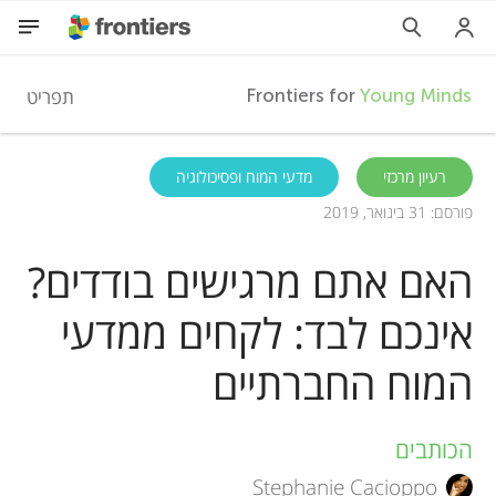
F
תפריט
Frontiers for
Young Minds
r
HE
רעיון מרכזי
מדעי המוח ופסיכולוגיה
פורסם: 31 בינואר, 2019
מאמרים
o
האם אתם מרגישים בודדים?
השתתפות
n
אינכם לבד: לקחים ממדעי
t
המוח החברתיים
i
הכותבים
A
e
Stephanie Cacioppo