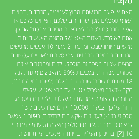
u
v
האם אי פעם הרגשתם מחוץ לעניינים, מבודדים, דחויים
n
ו/או מתוסכלים מכך שההורים שלכם, האחים שלכם או
i
אפילו חבריכם לכיתה לא באמת מבינים אתכם? אם כן,
g
e
אתם לא לבד. בשנות ה-80 של המאה ה-20, דו“חות
מדעיים דיווחו שבכל זמן נתון 2 מתוך 10 אנשים מרגישים
w
M
מבודדים מבחינה חברתית. שני סקרים לאומיים עכשוויים
e
מראים שכיום מספר זה הוכפל. ילדים ומתבגרים אינם
i
פטורים מבדידות. בסביבות 80% מהאנשים מתחת לגיל
r
18 מדווחים שהרגישו בדידות בשלב כלשהו בחייהם [
1
].
n
s
סקר שנערך מאפריל 2008 עד מרץ 2009, על-ידי
החברה הלאומית למניעת התעללות בילדים בבריטניה,
d
דיווח על כך שבערך 10,000 ילדים יצרו עימם קשר
טלפוני בנוגע לעניינים שקשורים לבדידות. ב
איור 1
אפשר
s
לראות כי מרבית שיחות הטלפון האלה הגיעו מילדים בני
16 [
2
]. בהינתן העלייה בדיווחי האנשים על תחושות