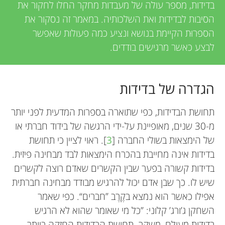
בדידות, מספר עולה של מעבדות מחקר החלו לחקור את
הסיבות לבדידות ואת השלכותיה. במאמר זה נסקור את
הספרוּת הקיימת בנושא ונציע כמה פעולות שאפשר
לבצע כאשר מרגישים בודדים.
הגדרה של בדידות
תחושת הבדידות, כפי שתוארה בספרות המדעית לפני יותר
מ-30 שנים, מאופיינת על-ידי הרגשה של בידוד חברתי או
של הימצאות בשולי החברה [
3
]. ראוי לציין כי תחושת
בדידות אינה מחייבת בהכרח הימצאות לבד מבחינה פיזית.
בדידות קשורה בפער שבין הקשרים שאדם רוצה לקשרים
שיש לו. כך שבן אדם יכול להרגיש מבודד מבחינה חברתית
אפילו כאשר הוא נמצא בקֶרֶב ”חברים“. כפי שאמר
השחקן ג’ורג’ קלוני: ”כל מי שאומר שהוא לא הרגיש
בדידות מעולם, משקר. תחושת הבדידות החזקה ביותר