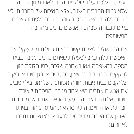
השלכה שלכם עליו. שלישית, הגיבו לאות מתוך הבנה
שלא כמות החברים משנה, אלא האיכות של החברים. לא
מדובר בלהיות האדם הכי מקובל; מדובר בלפַתח קשרים
באיכות גבוהה שבהם האנשים נהנים מהחֶברה
המשותפת.
אם המכשולים ליצירת קשר נראים גדולים מדי, שִׁקְלו את
האפשרות להתנדב לפעילות שאתם נהנים ממנה בבית
הספר, במשפחה ו/או בשכונה שלכם, כמו חלוקת מזון
לנזקקים; התנדבות במוזיאון, בספרייה או בגן חיות או ביקור
של זקנים בבית אבות. חוויה משותפת של זמני בילוי טובים
עם אנשים אחרים היא אחד מגורמי המפתח ליצירת
חיבור. אל תדחו את זה. בפעם הבאה שתרגישו מבודדים
חברתית או דחויים, התייחסו לאות המתריע הזה באותו
האופן שבו הייתם מתייחסים לרעב או לצמא, ותתחברו
לאחרים!