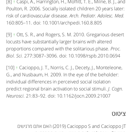
[8]
↑
Caspi, A., Harrington, H., Moffitt, T. E., Milne, B. J., and
Poulton, R. 2006. Socially isolated children 20 years later:
risk of cardiovascular disease.
Arch. Pediatr. Adolesc. Med.
160:805–11. doi: 10.1001/archpedi.160.8.805
[9]
↑
Ott, S. R., and Rogers, S. M. 2010. Gregarious desert
locusts have substantially larger brains with altered
proportions compared with the solitarious phase.
Proc.
Biol. Sci.
277:3087–3096. doi: 10.1098/rspb.2010.0694
[10]
↑
Cacioppo, J. T., Norris, C. J., Decety, J., Monteleone,
G., and Nusbaum, H. 2009. In the eye of the beholder:
individual differences in perceived social isolation
predict regional brain activation to social stimuli.
J. Cogn.
Neurosci.
21:83–92. doi: 10.1162/jocn.2009.21007
A
ציטוט
r
(2019) Cacioppo S and Cacioppo JT
האם אתם מרגישים