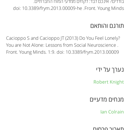
t
בודדים? אינכם לבד: לקחים ממדעי המוח החברתיים.
doi: 10.3389/frym.2013.00009-he
.
Front. Young Minds
i
c
תורגם והותאם
l
Cacioppo S and Cacioppo JT (2013) Do You Feel Lonely?
e
You are Not Alone: Lessons from Social Neuroscience .
Front. Young Minds. 1:9. doi: 10.3389/frym.2013.00009
i
n
נערך על ידי
f
Robert Knight
o
r
מנחים מדעיים
m
Ian Colrain
a
t
תאריך פרסום