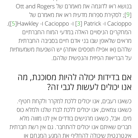
בנושא ראו לדוגמה את מאמרם של
Ott and Rogers
[
9
]; לסקירת ספרות מדעית ראו את מאמרם של
Cacioppo ו- Patrick
]
3
[
ו- Cacioppo ו- Hawkley
]
5
[
).
המחקרים הניסויים האלה במדעי המוח החברתיים
מראים שלאופן שבּו בני אדם חיים בסביבה החברתית
שלהם (או אפילו תופסים אותה) יש השפעות משמעותיות
על הבריאות הפיזית והנפשית שלהם.
אם בדידות יכולה להיות מסוכנת, מה
אנו יכולים לעשות לגבי זה?
כשאנו רעבים, אנו יכולים ללכת למקרר ולקחת חטיף.
כשאנו צמאים, אנו יכולים ללכת לברז שלנו ולמלא כוס
מים. אבל, כשאנו מרגישים בודדים אין לנו מזווה מלא
חברים שאיתם אנו יכולים להתחבר. גם אין רשת חברתית
אינטרנטית שיכולה להחליף את המגע המנחם או