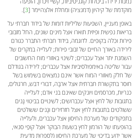
נמנות ירידה ביכולות קוגניטיביות, קשיי זיכרון, הופעה
מוקדמת של קיהיון (דמנציה) ומחלת אלצהיימר [
3
].
באופן מעניין, השפעות שליליות דומות של בידוד חברתי על
בריאות נפשית ופיזית תוארו אצל מינים שונים, החל מזבובי
פירות וכלה בקופים. לדוגמה, בידוד חברתי התברר כגורם
לירידה באורך החיים של זבובי פירות; לעלייה במקרים של
השמנת יתר אצל עכברים; לשינוי באזורי מוח החשובים
עבור שליטה באימפולסיביות אצל עכברים; לירידה בגודלם
של חלק מאזורי המוח אשר אינם נמצאים בשימוש בשל
חוסר בתקשורת חברתית אצל ארבֶּה, דבורי דבש, חרגולים,
כנריות, מכרסמים ויונקים שאינם בני אדם; לעלייה
בתגובות של לחץ אצל עכברושים; לשינויים בביטוי גֶּנים
ששולטים בתגובות לחץ אצל חזרזירים וגֶנים ששולטים
בתפקודים של מערכת החיסון אצל עכברים, ולעלייה
בהופעתו של הורמון לחץ בשעות הבוקר אצל קופֵי סנאי,
אשר ידוע בדיכוי של מערכת החיסון (לספרוּת מדעית