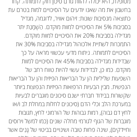
מטופלת, היא יכולה להוות גורם סיכון חזק לתמותה. קחו
בחשבון את מה שאנו יודעים על הסיכויים למות בטרם עת
כתוצאה מנסיבות שונות: זיהום אוויר, לדוגמה, מגדיל
בסביבות 5% את הסיכויים למוות מוקדם. הַשְׁמָנַת יתר
מגדילה בסביבות 20% את הסיכויים למוות מוקדם.
התמכרות לשתיית אלכוהול מגדילה בסביבות 30% את
הסיכויים לתמותה. ניתוח מדעי עכשווי מראה על כך
שבדידות מגדילה בסביבות 45% את הסיכויים למוות
מוקדם. כמו כן, לבדידות עשוי להיות טווח רחב של
השפעות שליליות הן על הבריאות הפיזית והן על הבריאות
הנפשית. מבין הבעיות הרפואות הפיזיות הנפוצות ביותר
שקשורות בבידוד חברתי ישנם סיכונים מוגברים לבעיות
במערכת הלב וכלי הדם (סיכונים לחלות במחלת לב ו/או
John T. Cacioppo
לחץ דם גבוה), רמות גבוהות של הורמוני לחץ, תגובות
Jillian
מוגברות של הגוף לגורמי מחלה שונים (כמו למשל וירוסים
Stephanie Cacioppo
גיל: 16
וחיידקים), שינה פחות טובה ושינויים בביטוי של גֶּנִים אשר