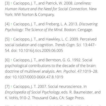
[3]
↑
Cacioppo, J. T., and Patrick, W. 2008.
Loneliness:
Human Nature and the Need for Social Connection.
New
York: WW Norton & Company.
[4]
↑
Cacioppo, J. T., and Freberg, L. A. 2013.
Discovering
Psychology: The Science of the Mind.
Boston: Cengage.
[5]
↑
Cacioppo, J. T., and Hawkley, L. C. 2009. Perceived
social isolation and cognition.
Trends Cogn. Sci.
13:447–
54. doi: 10.1016/j.tics.2009.06.005
[6]
↑
Cacioppo, J. T., and Berntson, G. G. 1992. Social
psychological contributions to the decade of the brain:
doctrine of multilevel analysis.
Am. Psychol.
47:1019–28.
doi: 10.1037/0003-066X.47.8.1019
[7]
↑
Cacioppo, J. T. 2007. Social neuroscience. In
Encyclopedia of Social Psychology
, eds. R. Baumeister, and
K. Vohls, 910–2. Thousand Oaks, CA: Sage Press.