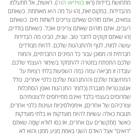
מתחושת בדידות (ראו
בווידיאו הזה
). ראשית, אל תתעלמו
מהבדידות. במקום זאת, זַהוּ על מה היא מאותתת. כשאתם
צמאים, אתם מזהים שאתם צריכים לשתות מים. כשאתם
רעבים, אתם מזהים שאתם צריכים אוכל. כשאתם בודדים,
זַהוּ שאתם זקוקים לחבר טוב. שנית, הבינו מה הבדידות
עושה למוח, לגוף ולהתנהגות שלכם. להיות מבוּדדים
חברתית זה מסוכן עבור כל המינים החברתיים, והמוח
שלכם התפתח במטרה להתמקד בשימור העצמי שלכם.
עובדה זו מביאה עמה כמה השפעות בלתי רצויות על
המחשבות שלכם וההתנהגות שלכם כלפי אחרים, כולל
אגוֹצנטריוּת מוגברת (כלומר התנהגות ואופן הסתכלות
שמרוכזים בעצמי בלבד ואינם מתייחסים לרצונותיהם
וצורכיהם של אחרים), אימפולסיביות ועוינות כלפי אחרים.
תגובות כאלה עשויות להיות מוצדקות או בלתי מוצדקות
כאשר מְתַקשרים עם אחרים, אז נסו לוודא שֶׁמָּה שאתם
”רואים" אצל האדם השני באמת מגיע ממנו והוא לא