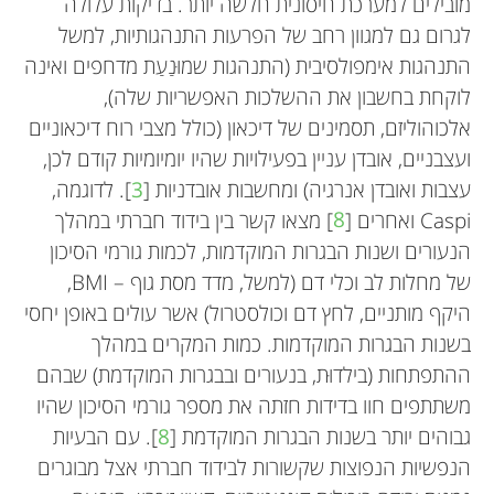
מובילים למערכת חיסונית חלשה יותר. בדיקות עלולה
לגרום גם למגוון רחב של הפרעות התנהגותיות, למשל
מנהל המרכז למדעי המוח הקוגניטיביים והחברתיים
התנהגות אימפולסיבית (התנהגות שמוּנַעַת מדחפים ואינה
באוניברסיטת שיקגו. מתעניין במנגנונים העצביים,
אני תלמידת כיתה י’ וחנונית מוצהרת. אבא שלי הוא
לוקחת בחשבון את ההשלכות האפשריות שלה),
מנהלת המעבדה לדימות עצבי חשמלי בביצועים
פרופסור לפסיכולוגיה וגדלתי בסביבה של מדענים ושל
ההורמונליים, התאיים והגנטיים אשר עומדים בבסיסם
אלכוהוליזם, תסמינים של דיכאון (כולל מצבי רוח דיכאוניים
גבוהים. היא חוקרת כיצד הַקְּשרים החברתיים של בן
ניסויים. אני מרותקת על-ידי המוח אבל אוהבת גם
של המבנים והתהליכים החברתיים שמגדירים בני אדם
ועצבניים, אובדן עניין בפעילויות שהיו יומיומיות קודם לכן,
אדם משפיעים על המוח שלו, ולהיפך. קיבלה כמה
ומינים חברתיים אחרים. נקודת מבט אחת שדרכּה הוא
כימיה, פיזיקה וארכיאולוגיה. העניין המסוים שלי במדעי
עצבות ואובדן אנרגיה) ומחשבות אובדניות [
3
]. לדוגמה,
פרסים על עבודתה בנושא המדע של חיבור חברתי
חוקר את ההשפעה ההדדית בין המבנים והתהליכים
המוח קשור לדרך שבה המוח מתפתח לאורך חייו של
Caspi ואחרים [
8
] מצאו קשר בין בידוד חברתי במהלך
ויצירת קשרי זוגיות.
אדם.
החברתיים והביולוגיים היא חקר ההשפעות של בידוד
הנעורים ושנות הבגרות המוקדמות, לכמות גורמי הסיכון
חברתי, אמיתי או סובייקטיבי.
של מחלות לב וכלי דם (למשל, מדד מסת גוף – BMI,
היקף מותניים, לחץ דם וכולסטרול) אשר עולים באופן יחסי
בשנות הבגרות המוקדמות. כמות המקרים במהלך
ההתפתחות (בילדוּת, בנעורים ובבגרות המוקדמת) שבהם
משתתפים חוו בדידות חזתה את מספר גורמי הסיכון שהיו
גבוהים יותר בשנות הבגרות המוקדמת [
8
]. עם הבעיות
הנפשיות הנפוצות שקשורות לבידוד חברתי אצל מבוגרים