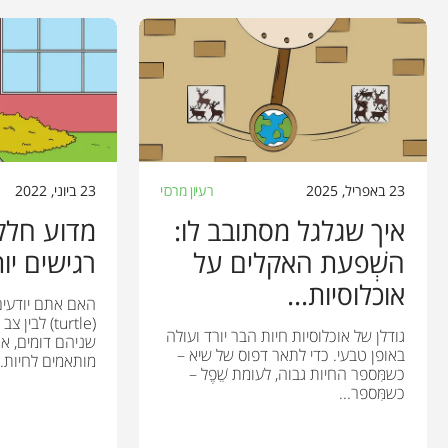
23 באפריל, 2025
רעיון מרכזי
23 ביוני, 2022
איך שגלגל מסתובב לו:
מדוע חלק
השְׁפעת האקלים על
רגישים יו
אוכלוסיות...
האם אתם יודעים
גודלן של אוכלוסיות חיות הבר יורד ועולה
שניהם דומים, א
באופן טבעי. כדי לתאר דפוס של שיא –
מותאמים לחיות..
כשמִּספר החיות גבוה, לעומת שֵׁפֶל –
כשמִּספר...