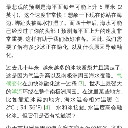
最悲观的预测是海平面每年可能上升 5 厘米 (2
英寸)。这个速度非常快！想象一下现在你站在海
边, 脚趾头被海水打湿了。而四十年后, 海水可能
已经没过了你的头部！预测海平面上升的速度非
常重要, 这样有助于我们做好准备。因此, 我们需
要了解有多少冰正在融化, 以及什么原因导致融
化。
过去几十年来, 越来越多的冰块断裂并且漂走了,
这是因为气温升高以及南极洲周围海水变暖。
气
候变化
在加快冰融化这一过程 [
3
]。世界上最强大
的
洋流
环绕在整个南极洲周围。在这里某些地方,
比如靠近冰架的地方, 海水温会相对温暖 (1-
2°C；34-36°F) [
4
]。水和冰接触, 水温度高会融
化冰。但它们是否有接触呢？