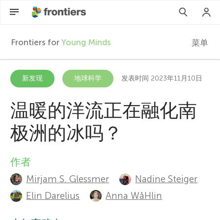
Frontiers for
Young Minds
菜单
F
r
ZH
新发现
地球科学
发表时间 2023年11月10日
文章
o
温暖的洋流正在融化南
参与进来
极洲的冰吗？
n
t
作者
A
Mirjam S. Glessmer
Nadine Steiger
i
u
Elin Darelius
Anna WåHlin
t
e