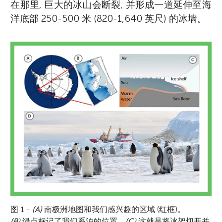
在那里, 巨大的冰山会断裂, 并形成一道延伸至海
洋底部 250-500 米 (820-1,640 英尺) 的冰墙。
图 1 -
(A)
南极洲地图和我们感兴趣的区域 (红框)。
(B)
绿点标记了我们系泊的位置。
(C)
这就是将冰架切开并