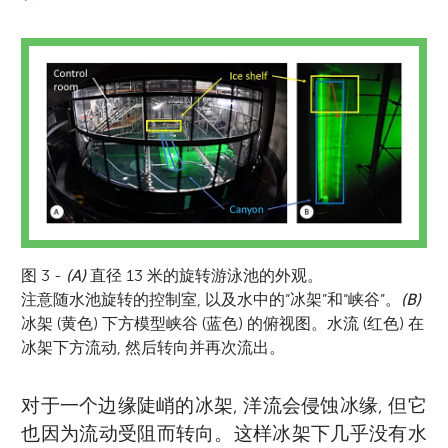
网址为
学, 她的授课大学位于瑞典西海岸的一个小城
www.mirjamglessmer.com/contact
展示出的洋流让她惊叹不已。
欢迎访问她的博客
或通过联系邮箱进行联系。
市哥德堡。
https://skolelab.uib.no/blogg/darelius/
。
*
mglessmer@gmail.com
图 3 -
(A)
直径 13 米的旋转游泳池的外观。
注意随水池旋转的控制室, 以及水中的“冰架”和“峡谷”。
(B)
冰架 (黄色) 下方模型峡谷 (蓝色) 的俯视图。水流 (红色) 在
冰架下方流动, 然后转向并再次流出。
对于一个边缘陡峭的冰架, 洋流会侵蚀冰缘, 但它
也因为流动受阻而转向。这样冰架下几乎没有水