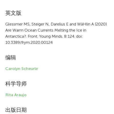
i
c
英文版
l
Glessmer MS, Steiger N, Darelius E and WåHlin A (2020)
e
Are Warm Ocean Currents Melting the Ice in
Antarctica?. Front. Young Minds. 8:124. doi:
i
10.3389/frym.2020.00124
n
f
编辑
o
Carolyn Scheurle
r
科学导师
m
a
Rita Araujo
t
出版日期
i