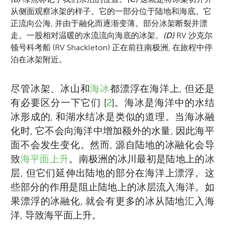
从侧面观察冰架的样子。它的一部分位于陆地和海底。它
正流向公海, 并由于融化而逐渐变薄。部分冰架断裂并漂
走。一股相对温暖的水流流向海底的冰架。
(D)
RV 沙克尔
顿号科考船 (RV Shackleton) 正在前往南极洲, 在旅程中停
泊在冰架附近。
尽管冰架、冰山和
海冰
都漂浮在海洋上, 但还是
有必要区分一下它们 [
2
]。海冰是海洋中的水结
冰形成的, 和湖水结冰是类似的道理。当海冰融
化时, 它不会向海洋中增加额外的水量, 因此海平
面不会发生变化。然而, 源自陆地的冰融化会导
致
海平面上升
。南极洲的冰川最初是陆地上的冰
层, 但它们延伸出陆地的部分在海洋上漂浮。这
些部分的作用是阻止陆地上的冰层流入海洋。如
果漂浮的冰融化, 就会有更多的冰从陆地汇入海
洋, 导致海平面上升。