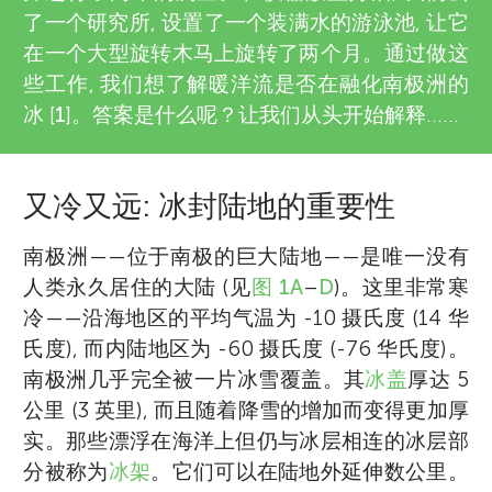
u
i
了一个研究所, 设置了一个装满水的游泳池, 让它
e
在一个大型旋转木马上旋转了两个月。通过做这
n
些工作, 我们想了解暖洋流是否在融化南极洲的
w
冰 [
1
]。答案是什么呢？让我们从头开始解释……
g
e
M
r
又冷又远: 冰封陆地的重要性
s
i
南极洲——位于南极的巨大陆地——是唯一没有
人类永久居住的大陆 (见
图 1A
–
D
)。这里非常寒
n
冷——沿海地区的平均气温为 -10 摄氏度 (14 华
氏度), 而内陆地区为 -60 摄氏度 (-76 华氏度)。
d
南极洲几乎完全被一片冰雪覆盖。其
冰盖
厚达 5
公里 (3 英里), 而且随着降雪的增加而变得更加厚
s
实。那些漂浮在海洋上但仍与冰层相连的冰层部
分被称为
冰架
。它们可以在陆地外延伸数公里。