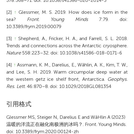
578:568–71. doi: 10.1038/s41586-020-2014-5
[2]
↑
Glessmer, M. S. 2019. How does ice form in the
sea?
Front. Young Minds
7:79. doi:
10.3389/frym.2019.00079
[3]
↑
Shepherd, A., Fricker, H. A., and Farrell, S. L. 2018.
Trends and connections across the Antarctic cryosphere.
Nature
558:223–32. doi: 10.1038/s41586-018-0171-6
[4]
↑
Assmann, K. M., Darelius, E., Wåhlin, A. K., Kim, T. W.,
and Lee, S. H. 2019. Warm circumpolar deep water at
the western getz ice shelf front, Antarctica.
Geophys.
Res. Lett.
46:870–8. doi: 10.1029/2018GL081354
A
引用格式
r
Glessmer MS, Steiger N, Darelius E and WåHlin A (2023)
温暖的洋流正在融化南极洲的冰吗？. Front. Young Minds.
t
doi: 10.3389/frym.2020.00124-zh