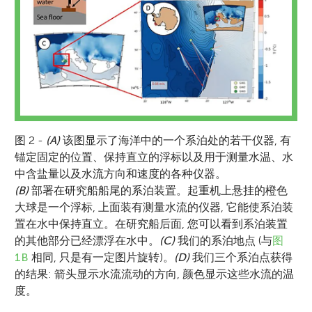
图 2 -
(A)
该图显示了海洋中的一个系泊处的若干仪器, 有
锚定固定的位置、保持直立的浮标以及用于测量水温、水
中含盐量以及水流方向和速度的各种仪器。
(B)
部署在研究船船尾的系泊装置。起重机上悬挂的橙色
大球是一个浮标, 上面装有测量水流的仪器, 它能使系泊装
置在水中保持直立。在研究船后面, 您可以看到系泊装置
的其他部分已经漂浮在水中。
(C)
我们的系泊地点 (与
图
1B
相同, 只是有一定图片旋转)。
(D)
我们三个系泊点获得
的结果: 箭头显示水流流动的方向, 颜色显示这些水流的温
度。