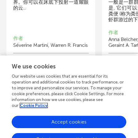
界。你可以在床底下投射一道耀眼
一般是一群
的云...
是, 它们可
粪便 (称为粪
虾群游过的下方
作者
作者
Anna Belcher
Séverine Martini, Warren R. Francis
Geraint A. Tar
少年审稿人
少
We use cookies
John Fiske Elementary School
St
年龄 12–14
年
Our website uses cookies that are essential for its
operation and additional cookies to track performance, or
to improve and personalize our services. To manage your
cookie preferences, please click Cookie Settings. For more
information on how we use cookies, please see
our
Cookie Policy
全部文章
Accept cookies
A
Frontiers主页
博客
联系我们