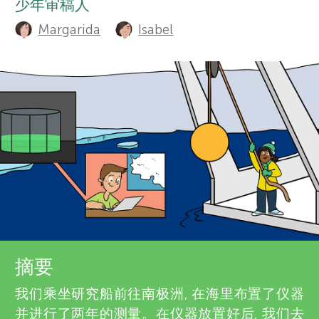
少年审稿人
h
栏目
r
Margarida
Isabel
o
s
r
s
f
a
o
n
r
d
r
Y
e
摘要
o
关于我们
v
我们乘坐研究船前往南极洲, 在海里布置了仪器
并进行了两年的测量。在仪器放置好后, 我们去