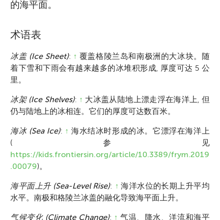
的海平面。
术语表
冰盖 (Ice Sheet)
:
↑
覆盖格陵兰岛和南极洲的大冰块。随
着下雪和下雨会有越来越多的冰堆积形成, 厚度可达 5 公
里。
冰架 (Ice Shelves)
:
↑
大冰盖从陆地上漂走浮在海洋上, 但
仍与陆地上的冰相连。它们的厚度可达数百米。
海冰 (Sea Ice)
:
↑
海水结冰时形成的冰。它漂浮在海洋上
(参见
https://kids.frontiersin.org/article/10.3389/frym.2019
.00079
)。
海平面上升 (Sea-Level Rise)
:
↑
海洋水位的长期上升平均
水平。南极和格陵兰冰盖的融化导致海平面上升。
气候变化 (Climate Change)
:
↑
气温、降水、洋流和海平