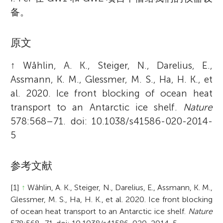
备。
原文
↑
Wåhlin, A. K., Steiger, N., Darelius, E.,
Assmann, K. M., Glessmer, M. S., Ha, H. K., et
al. 2020. Ice front blocking of ocean heat
transport to an Antarctic ice shelf.
Nature
578:568–71. doi: 10.1038/s41586-020-2014-
5
参考文献
[1]
↑
Wåhlin, A. K., Steiger, N., Darelius, E., Assmann, K. M.,
Glessmer, M. S., Ha, H. K., et al. 2020. Ice front blocking
of ocean heat transport to an Antarctic ice shelf.
Nature