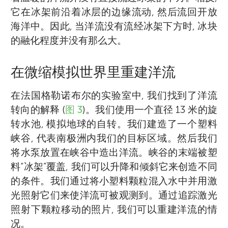
它在冰架前沿着冰层的边缘流动, 然后流回开放
海洋中。因此, 当洋流没有流经冰架下方时, 冰块
的融化程度并没有那么大。
在微缩模拟世界里重建洋流
Mirjam S. Glessmer
Elin Darelius
Anna WåHlin
在法国格勒诺布尔的实验室中, 我们找到了洋流
Nadine Steiger
转向的解释 (
图 3
)。我们使用一个直径 13 米的旋
Margarida
Isabel
年龄 12
年龄 9
转水池, 模拟地球的自转。我们建造了一个塑料
峡谷, 代表南极洲内我们的目标区域。然后我们
Mirjam S. Glessmer 博士是一位物理海洋学
将水泵放置在峡谷中造出洋流。峡谷的末端被塑
Elin Darelius 博士是卑尔根大学的极地研究员
家。她热爱各种和水有关的活动: 她喜欢在水
Anna Wåhlin 教授是一位物理海洋学家。她对
料“冰架”覆盖, 我们可以升降和倾斜它来创造不同
Nadine Steiger 是物理海洋学专业的一名博士
和物理海洋学家。她喜欢冰和冷水(但不喜欢
坑、溪流或大海上观察“水的波动”, 或者只使用
水和冰以及它们在地球极地海洋中的相互作用
的条件。我们通过将小塑料颗粒混入水中并用激
生, 正在学习很多有关海洋的知识。她喜欢极
游泳), 并且曾四次参加南极洲研究航行。她帮
我叫 Margarida, 今年 12 岁, 喜欢阅读、攀岩
大家好, 我是 ISABEL, 来自葡萄牙。我今年九
家用物品进行海洋物理实验 (“ 厨房海洋学”)。
非常着迷。为了了解海洋, 她参与了研究航行
光照射它们来使洋流可被观测到。通过追踪激光
地地区美丽的冰雪——思索它与海洋和其他气
助部署了本研究中使用的系泊装置, 并在法国
和写作。我热爱科学, 尤其是和黑洞有关的一
岁, 喜欢阅读、写作和音乐。我养了三只猫, 而
Mirjam 热爱海洋物理学, 热衷于分享她知道的
并收集数据, 她也参与了实验室实验和计算机
照射下颗粒移动的照片, 我们可以重建洋流的情
候系统有何联系？她曾去过南极洲进行科考航
的旋转池里游过泳。(冰架是用塑料制作的, 水
切, 但我完全不知道长大后做什么。我也非常
且喜欢研究历史。我不知道长大后想做什么。
相关信息, 如果您有疑问, 欢迎与她联系, 联系
模型研究。她喜欢在大学教授学生海洋物理
况。
行, 在法国的旋转平台上工作了两个月, 用绿光
有一定的温度)。如想了解她工作的更多信息,
喜欢生物学。
我非常喜欢蔬菜 (和水果)。