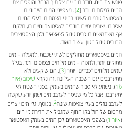
פוגש את הים, חודרים מי ים אל תוך הנחל והופכים את
המים למלוחים יותר [
2
]. מאפייני המים הייחודיים
באסטואר גורמים לשינוי במיני הצמחים ובעלי החיים
שסביבו. יצורים ימיים חודרים לאסטואר וחיים בו, חלקם
אף משתמשים בו כבית גידול לצאצאים ולכן האסטוארים
הם בית גידול מגוון ועשיר מאוד.
המים באסטוארים מחולקים לשתי שכבות: למעלה – מים
מתוקים יותר, ולמטה – מים מלוחים וצפופים יותר. בגלל
שמים מלוחים "כבדים" יותר [
3
], הם שוקעים ולא
מתערבבים עם השכבה העליונה. זה נקרא
שִׁיכּוּב
(
איור
1b
). נשמע לא סביר שהמים בעומק ובפני השטח לא
יתערבבו, אבל כל מי שניסה לערבב מים ושמן יודע שקשה
2
לערבב נוזלים בעלי צפיפות שונה
. בנוסף, גלי הים יוצרים
מחסום של חול בקו החוף שמגביל את חדירת מי הים
(
איור 1
) בשפכי האסטוארים לכן המים בעומק האסטואר
נשארים שם הרבה זמן (אפילו כ-20 ימים ויותר).