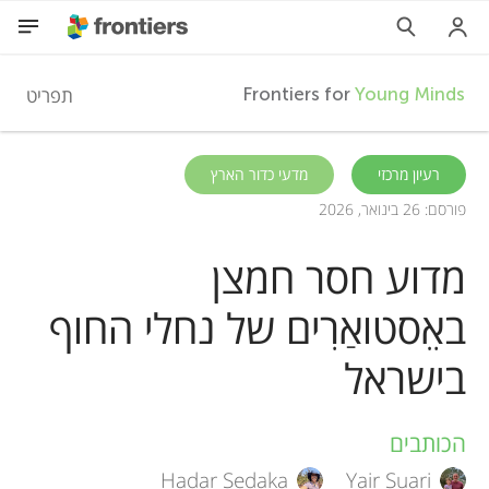
F
תפריט
Frontiers for
Young Minds
r
HE
רעיון מרכזי
מדעי כדור הארץ
פורסם: 26 בינואר, 2026
מאמרים
o
מדוע חסר חמצן
השתתפות
n
באֵסטואַרִים של נחלי החוף
t
בישראל
i
הכותבים
A
e
Hadar Sedaka
Yair Suari