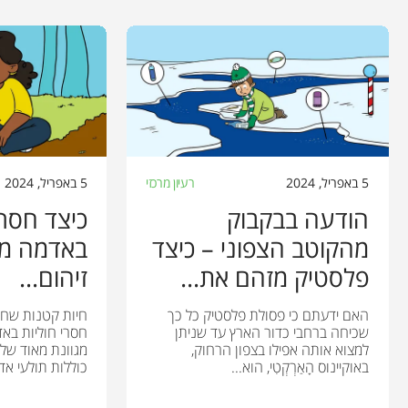
5 באפריל, 2024
רעיון מרכזי
5 באפריל, 2024
הודעה בבקבוק
כיצד חסרי
מהקוטב הצפוני – כיצד
באדמה מת
פלסטיק מזהם את...
זיהום...
האם ידעתם כי פסולת פלסטיק כל כך
חיות קטנות שחי
שכיחה ברחבי כדור הארץ עד שניתן
חסרי חוליות באד
למצוא אותה אפילו בצפון הרחוק,
מגוונת מאוד של
באוקיינוס הָאַרְקְטִי, הוא...
כוללות תולעי אדמ