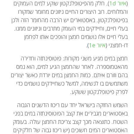
(
איור 1d
). חלק מהפיטופלנקטון שוקע למים העמוקים
והמלוחים. רוב היצורים החיים ניזונים מחומר שמקורו
בפיטופלנקטון. באסטוארים יש הרבה מהחומר הזה ולכן
בעלי חיים, וחיידקים במי העומק מתרבים וניזונים ממנו.
בעלי חיים אלו נושמים חמצן והופכים אותו לפחמן
דו-חמצני (
איור 1e
).
חמצן במים מגיע משני מקורות: פוטוסינתזה וחדירה
מהאטמוספרה. לאחר שהחמצן הגיע למים, הוא נמס
בהם וזורם איתם. כמות החמצן במים יורדת כאשר יצורים
משתמשים בו לנשימה, למשל כשחיידקים נושמים כדי
לפרק פיטופלנקטון ששקע.
השמש החזקה בישראל יחד עם ריכוז הדשנים הגבוה
באסטוארים מגבירים את קצב הפוטוסינתזה במים בפני
השטח. כתוצאה מכך קצב צריכת החמצן עולה. בעומק
האסטוארים המים חשוכים (יש ריכוז גבוה של חלקיקים