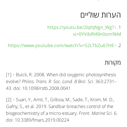
הערות שוליים
https://youtu.be/2lqhJNgn_Wg?
↑
1.
si=0YVibRl49n0om9kM
https://www.youtube.com/watch?v=52LTbZu67HE
↑
2.
מקורות
[1]
↑
Buick, R. 2008. When did oxygenic photosynthesis
evolve?
Philos. Trans. R. Soc. Lond. B Biol. Sci.
363:2731–
43. doi: 10.1098/rstb.2008.0041
[2]
↑
Suari, Y., Amit, T., Gilboa, M., Sade, T., Krom, M. D.,
Gafny, S., et al. 2019. Sandbar breaches control of the
biogeochemistry of a micro-estuary.
Front. Marine Sci.
6.
doi: 10.3389/fmars.2019.00224