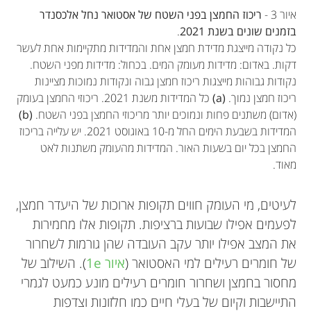
איור 3 -
ריכוז החמצן בפני השטח של אסטואר נחל אלכסנדר
בזמנים שונים בשנת 2021
.
כל נקודה מייצגת מדידת חמצן אחת והמדידות מתקיימות אחת לעשר
דקות. באדום: מדידות מעומק המים. בכחול: מדידות מפני השטח.
נקודות גבוהות מייצגות ריכוז חמצן גבוה ונקודות נמוכות מציינות
ריכוז חמצן נמוך.
(a)
כל המדידות משנת 2021. ריכוזי החמצן בעומק
(אדום) משתנים פחות ונמוכים יותר מריכוזי החמצן בפני השטח.
(b)
המדידות בשבעת הימים החל מ-10 באוגוסט 2021. יש עלייה בריכוז
החמצן בכל יום בשעות האור. המדידות מהעומק משתנות לאט
מאוד.
לעיטים, מי העומק חווים תקופות ארוכות של היעדר חמצן,
לפעמים אפילו שבועות ברציפות. תקופות אלו מחמירות
את המצב אפילו יותר עקב העובדה שהן גורמות לשחרור
של חומרים רעילים למי האסטואר (
איור 1e
). השילוב של
מחסור בחמצן ושחרור חומרים רעילים מונע כמעט לגמרי
התיישבות וקיום של בעלי חיים כמו חלזונות וצדפות