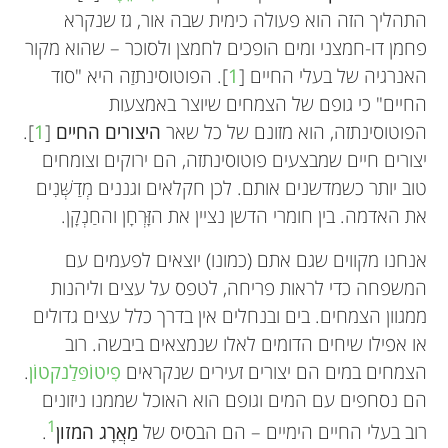
התהליך הזה הוא פעולה כימית שבה אור, גז שנקרא
פחמן דו-חמצני ומים הופכים לחמצן ולסוכר – שהוא מקור
האנרגיה של בעלי החיים [
1
]. הפוטוסינתזַה היא "סוד
החיים" כי גופם של הצמחים שיוצר באמצעות
הפוטוסינתזה, הוא מזונם של כל שאר
היצורים החיים
[
1
].
יצורים חיים שמבצעים פוטוסינתזה, הם ירוקים וצומחים
טוב יותר כשמדשנים אותם. לכן חקלאים וגננים מְדַשְּׁנִים
את האדמה. בין חומרי הדשן נציין את הזָּרְחָן והחַנְקָן.
אנחנו מקווים שגם אתם (כמונו) יוצאים לפעמים עם
המשפחה כדי לראות פריחה, לטפס על עצים וליהנות
ממגוון הצמחים. בים ובנחלים אין בדרך כלל עצים גדולים
או אפילו שיחים הדומים לאלו שנמצאים ביבשה. רוב
הצמחים במים הם יצורים זעירים שנקראים
פִיטוֹפּלַנקטוֹן
.
הם נסחפים עם המים וגופם הוא האוכל שממנו ניזונים
1
רוב בעלי החיים הימיים – הם הבסיס של
מַאֲרָג המזון
.