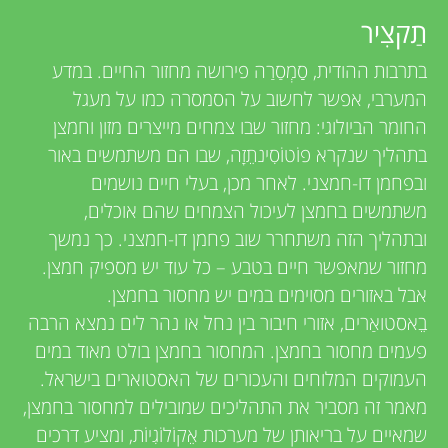
u
v
תַקצִיר
n
בתרבות ההודית, סַַמְסַרַה פירושה מחזור החיים. במדע
i
המערבי, אפשר לחשוב על הסמסרה כמו על מעגל
g
e
החומר הביולוגי: מחזור שבו צמחים מייצרים מזון וחמצן
בתהליך שנקרא פוֹטוֹסִינתֵזָה, שבו הם משתמשים באור
w
M
ובפחמן דו-חמצני. לאחר מכן, בעלי חיים נושמים
e
משתמשים בחמצן לעיכול הצמחים שהם אוכלים,
i
ובתהליך הזה משתחרר שוב פחמן דו-חמצני. כך נמשך
r
מחזור שמאפשר חיים בטבע – כל עוד יש מספיק חמצן.
n
s
אבל באזורים מסוימים במים יש מחסור בחמצן.
בֵאסטואַרים, אזורי חיבור בין נחל או נהר לים נמצא הרבה
d
פעמים מחסור בחמצן. המחסור בחמצן בולט מאוד במים
העמוקים המלוחים והעכורים של האסטוארים בישראל.
s
מאמר זה מסביר את התהליכים שמובילים למחסור בחמצן,
שמאיים על בריאותן של מערכות אֵקוֹלוֹגִיוֹת, ומציע דרכים