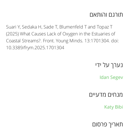
i
c
תורגם והותאם
l
Suari Y, Sedaka H, Sade T, Blumenfeld T and Topaz T
e
(2025) What Causes Lack of Oxygen in the Estuaries of
Coastal Streams?. Front. Young Minds. 13:1701304. doi:
i
10.3389/frym.2025.1701304
n
f
נערך על ידי
o
Idan Segev
r
מנחים מדעיים
m
a
Katy Bibi
t
תאריך פרסום
i