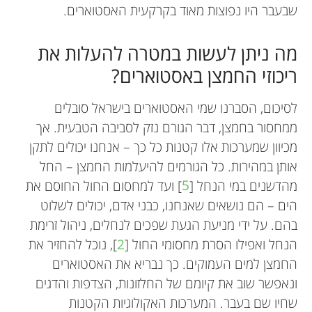
שבעבר היו נפוצות מאוד בקרקעית האסטוארים.
מה ניתן לעשות במטרה להעלות את
ריכוזי החמצן באסטוארים?
לסיכום, הסברנו שמי האסטוארים בישראל סובלים
ממחסור בחמצן, דבר הגורם נזק לסביבה הטבעית. אך
מכיוון שמערכות אלו קטנות כל כך – אנחנו יכולים לתקן
אותן במהירות. כל הגורמים להיעלמות החמצן – החל
מהדשנים במי הנחל [
5
] ועד למחסום החול החוסם את
הים – הם נושאים שאנחנו, כבני אדם, יכולים לשלוט
בהם. על ידי מניעת הגעת שפכים לנחלים, ניהול זרימת
הנחל ואפילו הסרת מחסומי החול [
2
], נוכל להחזיר את
החמצן למים העמוקים. כך נבריא את האסטוארים
ונאפשר שוב את קיומם של החלזונות, הצדפות והדגים
שחיו שם בעבר. המערכות האקולוגיות הקטנות