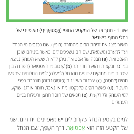
איור 1 -
חתך צד של המקטע החופי (אֵסְטוּאָרִינִי) האופייני של
נחלי החוף בישראל
.
האיור מציג את זרימת המים מהמזרח (מימין), שם נכנסים מי הנחל,
ועד למערב (משמאל), שם הם נשפכים לים, כאשר ביניהם שוכן
האסטואר.
(a)
מבנה של אסטואר, ניתן לראות ששיא העומק נמצא
במרכזו ובקצותיו הוא רדוד יותר
(b)
שִׁיכּוּב מי האסטואר (הפרדה בין
שכבות מים מתוקים שהגיעו מהנחל (למעלה) למים המלוחים שהגיעו
מהים (למטה),
(c)
יצרנות ראשונית (פוטוסינתזה) מוגברת בפני
השטח,
(d)
כאשר הפיטופלנקטון מת או נאכל, חומר אורגני שוקע
למי העומק ולקרקעית,
(e)
תנאים של חוסר חמצן ורעילות במים
העמוקים.
למים בקטע הנחל שקרוב לים יש מאפיינים ייחודיים. שמו
של הקטע הזה הוא
אֵסטואַר
. דרך השֶׁפֶך, שבו הנחל