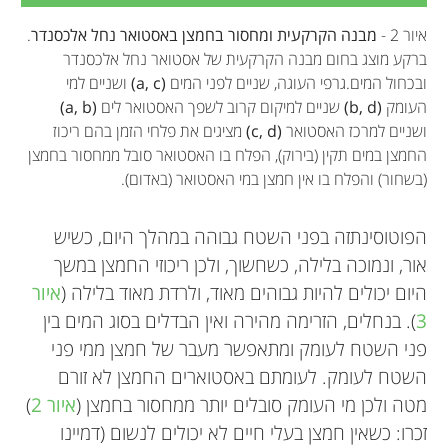
איור 2 -
מבנה הקרקעית ומחסור בחמצן באסטואר נחל אלכסנדר
.
ברקע מוצג בחום מבנה הקרקעית של אסטואר נחל אלכסנדר
ובכחול המים.גרפי העוגה, שניים לפני המים
(a, c)
ושניים למי
העומק
(b, d)
שניים למיקום קרוב לשפך האסטואר לים
(a, b)
ושניים למרכז האסטואר
(c, d)
מציגים את פלחי הזמן בהם ריכוז
החמצן במים תקין (בירוק), הפלח בו האסטואר סובל ממחסור בחמצן
(בשחור) והפלח בו אין חמצן במי האסטואר (באדום).
הפוטוסינתזה בפני השטח גבוהה במהלך היום, כשיש
אור, ונמוכה בלילה, כשחשוך, ולכן ריכוזי החמצן במשך
היום יכולים להיות גבוהים מאוד, ולרדת מאוד בלילה (
איור
3
). בנחלים, הזרימה מהירה ואין הבדלים בסוג המים בין
פני השטח לעומק ומתאפשר מעבר של חמצן ממי פני
השטח לעומק. לעומתם באסטוארים החמצן לא זורם
Ilay
Tomer Blumenfeld
מטה ולכן מי העומק סובלים יותר ממחסור בחמצן (
איור 2
)
Hadar Sedaka
Tom Topaz
Yair Suari
Tal Sade
גיל: 10
זכרו: כשאין חמצן בעלי חיים לא יכולים לנשום (דמיינו