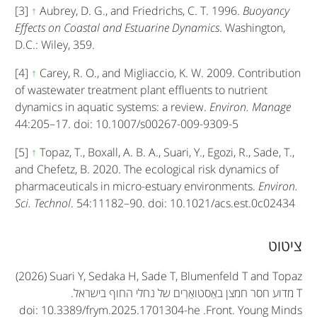
[3]
↑
Aubrey, D. G., and Friedrichs, C. T. 1996.
Buoyancy
Effects on Coastal and Estuarine Dynamics
. Washington,
D.C.: Wiley, 359.
[4]
↑
Carey, R. O., and Migliaccio, K. W. 2009. Contribution
of wastewater treatment plant effluents to nutrient
dynamics in aquatic systems: a review.
Environ. Manage
44:205–17. doi: 10.1007/s00267-009-9309-5
[5]
↑
Topaz, T., Boxall, A. B. A., Suari, Y., Egozi, R., Sade, T.,
and Chefetz, B. 2020. The ecological risk dynamics of
pharmaceuticals in micro-estuary environments.
Environ.
Sci. Technol
. 54:11182–90. doi: 10.1021/acs.est.0c02434
A
ציטוט
r
(2026) Suari Y, Sedaka H, Sade T, Blumenfeld T and Topaz
T
t
מדוע חסר חמצן באֵסטואַרִים של נחלי החוף בישראל.
doi: 10.3389/frym.2025.1701304-he
.
Front. Young Minds