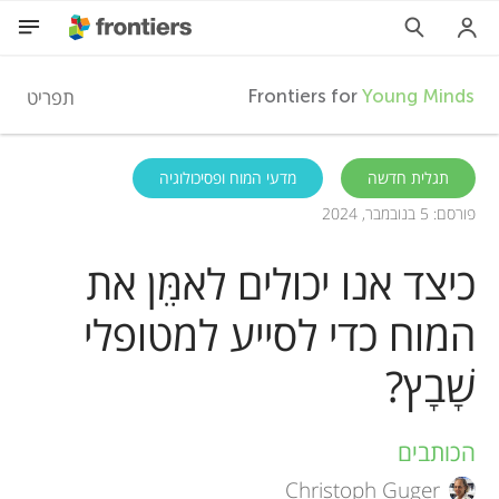
F
תפריט
Frontiers for
Young Minds
r
HE
תגלית חדשה
מדעי המוח ופסיכולוגיה
פורסם: 5 בנובמבר, 2024
מאמרים
o
כיצד אנו יכולים לאמֵּן את
השתתפות
n
המוח כדי לסייע למטופלי
t
שָׁבָץ?
i
הכותבים
A
e
Christoph Guger