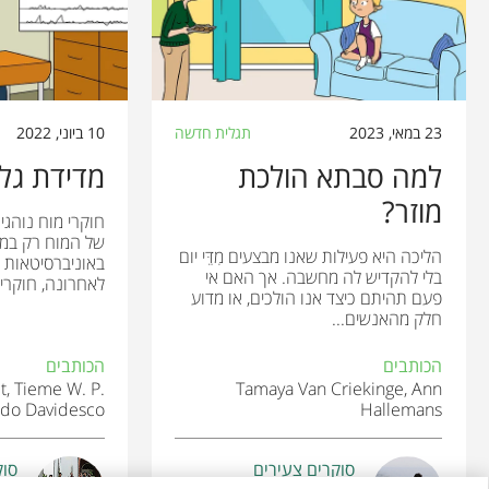
23 במאי, 2023
תגלית חדשה
10 ביוני, 2022
למה סבתא הולכת
מדידת גלי
מוזר?
חוקרי מוח נוהגי
של המוח רק במע
הליכה היא פעילות שאנו מבצעים מִדֵּי יום
באוניברסיטאות א
בלי להקדיש לה מחשבה. אך האם אי
לאחרונה, חוקרים
פעם תהיתם כיצד אנו הולכים, או מדוע
חלק מהאנשים...
הכותבים
הכותבים
t, Tieme W. P.
Tamaya Van Criekinge, Ann
 Ido Davidesco
Hallemans
סוקרים צעירים
סוק