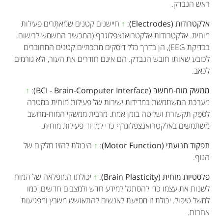
ראש הנבדק.
אלקטרודות (Electrodes)
:
↑
חיישנים קטנים שמאתְּרים פעילות
מוחית. אלקטרודות אלקטרואנצפלוגרף (המכשיר המשמש לרישום
בבדיקת EEG), הן בדרך כלל דיסקים מתכתיים קטנים המחוברים
לכובע שאותו חובש הנבדק. הם אינם חודרים את העור, ולא גורמים
לכאב.
ממשק מוח-מחשב (BCI - Brain-Computer Interface)
:
↑
מערכת המשתמשת במדידות ישירות של פעילות מוחית במטרה
לספֵּק תקשורת ושליטה בזמן אמת. מרבית ממשקי המוח-מחשב
משתמשים באלקטרואנצפלוגרף כדי למדוד פעילות מוחית.
תפקוד תנועתי (Motor Function)
:
↑
היכולת להזיז חלקים של
הגוף.
פלסטיות מוחית (Brain Plasticity)
:
↑
יכולתו המופלאה של המוח
לשנות את עצמו כדי להסתגל למידע חדש ולמצבים חדשים, כמו
למשל טיפול. יכולת זו מסייעת לאנשים להתאושש משבץ ומפגיעות
אחרות.