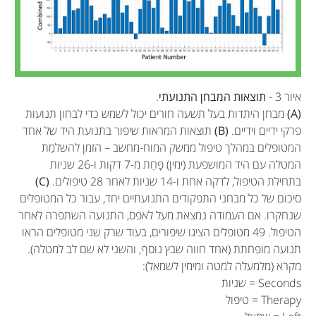
איור 3 -
תוצאות המבחן התנועתי
.
(A)
מבחן היתדות בעל תשעה חורים יכול לשמש כדי לבחון תנועות
פרקי ידיים וידיים.
(B)
תוצאות המראות שיפור בתנועת היד של אחד
המטופלים במהלך טיפול ממשק המוח-מחשב – הזמן להשלמַת
המטלה עם היד המושפעת (ימין) פָּחַת מ-7 דקות ו-26 שניות
בתחילת הטיפול, לדקה אחת ו-14 שניות לאחר 28 טיפולים.
(C)
סיכום של כל מבחני התפקודים התנועתיים יחד, עבור כל המטופלים
שנחקרו. אם העמודה נמצאת מעל לאפס, התנועה השתפרה לאחר
הטיפול. 49 מטופלים הציגו שיפורים, בעוד שרק שני מטופלים הראו
תנועה מופחתת (אחד חווה שבץ נוסף, והשני לא שם לב למטלה).
מקרא (מלמעלה למטה ומימין לשמאל):
Seconds = שניות
Therapy = טיפול