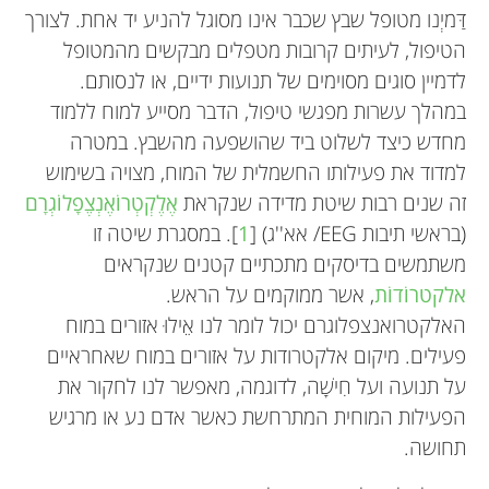
דַּמיְנו מטופל שבץ שכבר אינו מסוגל להניע יד אחת. לצורך
הטיפול, לעיתים קרובות מטפלים מבקשים מהמטופל
לדמיין סוגים מסוימים של תנועות ידיים, או לנסותם.
במהלך עשרות מפגשי טיפול, הדבר מסייע למוח ללמוד
מחדש כיצד לשלוט ביד שהושפעה מהשבץ. במטרה
למדוד את פעילותו החשמלית של המוח, מצויה בשימוש
זה שנים רבות שיטת מדידה שנקראת
אֶלֶקְטְרוֹאֶנְצֶפָלוֹגְרָם
(בראשי תיבות EEG/ אא''ג) [
1
]. במסגרת שיטה זו
משתמשים בדיסקים מתכתיים קטנים שנקראים
אלקטרוֹדוֹת
, אשר ממוקמים על הראש.
האלקטרואנצפלוגרם יכול לומר לנו אֵילוּ אזורים במוח
פעילים. מיקום אלקטרודות על אזורים במוח שאחראיים
על תנועה ועל חִישָׁה, לדוגמה, מאפשר לנו לחקור את
הפעילות המוחית המתרחשת כאשר אדם נע או מרגיש
תחושה.