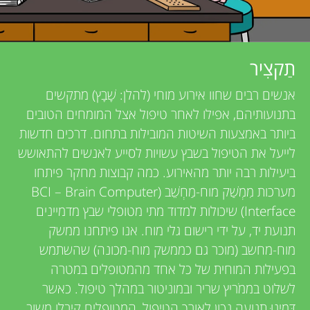
u
v
n
i
תַקצִיר
g
e
אנשים רבים שחוו אירוע מוחי (להלן: שָׁבָץ) מתקשים
w
M
בתנועותיהם, אפילו לאחר טיפול אצל המומחים הטובים
ביותר באמצעות השיטות המובילות בתחום. דרכים חדשות
e
i
לייעל את הטיפול בשבץ עשויות לסייע לאנשים להתאושש
r
ביעילות רבה יותר מהאירוע. כמה קבוצות מחקר פיתחו
n
מערכות מִמְשַׁק מוח-מַחְשֵׁב (BCI – Brain Computer
s
Interface) שיכולות למדוד מתי מטופלי שבץ מדמיינים
תנועת יד, על ידי רישום גלי מוח. אנו פיתחנו ממשק
d
מוח-מחשב (מוכר גם כממשק מוח-מכונה) שהשתמש
בפעילות המוחית של כל אחד מהמטופלים במטרה
s
לשלוט בממֹריץ שריר ובמוניטור במהלך טיפול. כאשר
דִּמְיְנוּ תנועה נכון לאורך הטיפול, המטופלים קיבלו משוב