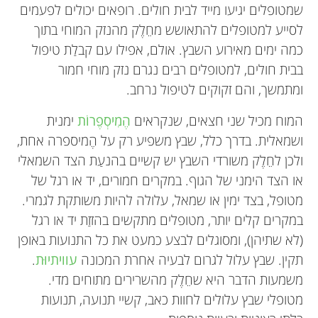
שמטופלים יגיעו מייד לבית חולים. רופאים יכולים לפעמים
לסייע למטופלים להתאושש מחֵלֶק מהנזק המוחי בתוך
כמה ימים מאירוע השבץ. אולם, אפילו עם קבלַת טיפול
בבית חולים, למטופלים רבים נגרם נזק מוחי חמור
ומתמשך, והם זקוקים לטיפול נרחב.
המוח מכיל שני חצאים, שנקראים
הֶמִיסְפֶרוֹת
ימנית
ושמאלית. בדרך כלל, שבץ משפיע רק על הֶמיספרה אחת,
ולכן לחֵלֶק משורדי השבץ יש קשיים בהנעַת הצד השמאלי
או הצד הימני של הגוף. במקרים חמורים, יד או רגל של
מטופל, בצד ימין או שמאל, עלולה להיות משותקת לגמרי.
במקרים קלים יותר, מטופלים מתקשים בהזזַת יד או רגל
(לא שתיהן), ומסוגלים לבצע כמעט את כל התנועות באופן
תקין. שבץ עלול לגרום לבעיה אחרת המכונה
עוויתיוּת
.
משמעות הדבר היא שחֵלֶק מהשרירים מתוחים מדי.
מטופלי שבץ עלולים לחוות כאב, קשיי תנועה, תנועות