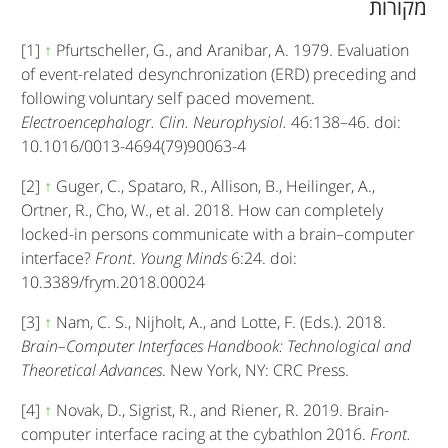
מקורות
[1]
↑
Pfurtscheller, G., and Aranibar, A. 1979. Evaluation
of event-related desynchronization (ERD) preceding and
following voluntary self paced movement.
Electroencephalogr. Clin. Neurophysiol.
46:138–46. doi:
10.1016/0013-4694(79)90063-4
[2]
↑
Guger, C., Spataro, R., Allison, B., Heilinger, A.,
Ortner, R., Cho, W., et al. 2018. How can completely
locked-in persons communicate with a brain–computer
interface?
Front
.
Young Minds
6:24. doi:
10.3389/frym.2018.00024
[3]
↑
Nam, C. S., Nijholt, A., and Lotte, F. (Eds.). 2018.
Brain–Computer Interfaces Handbook: Technological and
Theoretical Advances
. New York, NY: CRC Press.
[4]
↑
Novak, D., Sigrist, R., and Riener, R. 2019. Brain-
computer interface racing at the cybathlon 2016.
Front.