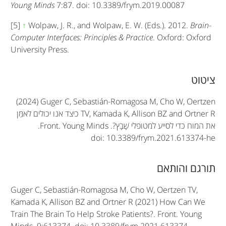
Young Minds
7:87. doi: 10.3389/frym.2019.00087
[5]
↑
Wolpaw, J. R., and Wolpaw, E. W. (Eds.). 2012.
Brain-
Computer Interfaces: Principles & Practice
. Oxford: Oxford
University Press.
A
ציטוט
r
(2024) Guger C, Sebastián-Romagosa M, Cho W, Oertzen
t
TV, Kamada K, Allison BZ and Ortner R
כיצד אנו יכולים לאמֵּן
את המוח כדי לסייע למטופלי שָׁבָץ?.
Front. Young Minds
.
i
doi: 10.3389/frym.2021.613374-he
c
תורגם והותאם
l
e
Guger C, Sebastián-Romagosa M, Cho W, Oertzen TV,
Kamada K, Allison BZ and Ortner R (2021) How Can We
i
Train The Brain To Help Stroke Patients?. Front. Young
n
Minds. 9:613374. doi: 10.3389/frym.2021.613374