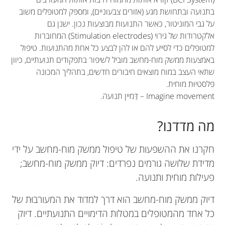
בתנועה ובתחושת מגע (אזורים צבעוניים), ומספּק למטופלים משוב
על גבי המוניטור, כאשר התנועות מבוצעות נכון. ישנן גם
אלקטרודות של גירוי (Stimulation electrodes) המחוברות
למטופלים כדי לסייע להם או להן לבצע כל אחת מהתנועות. טיפול
באמצעות ממשק מוח-מחשב מוביל לשיפור בתפקודים תנועתיים, כיוון
שתאי העצב במוח מוצאים חיבורים חדשים, בתהליך המכונה
פלסטיוּת מוחית.
Imagine movement – דַּמיין תנועה.
מה מדדנו?
חקרנו את ההשפעות של טיפול ממשק מוח-מחשב על ידי
מדידת שלושה גורמים נפרדים: דיוק ממשק מוח-מחשב;
פעילות מוחית ותנועה.
דיוק ממשק מוח-מחשב הוא דרך למדוד את המעורבוּת של
כל אחד מהמטופלים במטלות הדימויים התנועתיים. דיוק