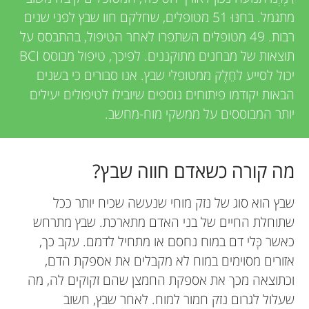
מתגמל. בחנּוּ 51 מטופלים, שחלקם חוו שבץ לפני שנים
רבות. 49 מטופלים השתפרו לאחר הטיפול, בהתבסס על
תוצאות של מבחנים מתוקננים. לפיכך, טיפול מבוסס BCI
יכול לסייע לחֵלֶק ממטופלי שבץ. אנו סבורים כי בשנים
הבאות יקודמו פיתוחים נוספים שיובילו לטיפולים יעילים
יותר המבוססים על ממשקי מוח-מחשב.
מה קורה כשאדם חווה שבץ?
שבץ הוא סוג של נזק מוחי שנעשה שכיח יותר ככל
שתוחלת החיים של בני האדם מתארכת. שבץ מתרחש
כאשר כְּלי דם במוח נחסם או מתחיל לדמם. עקב כך,
אזורים מסוימים במוח לא מקבלים את אספקת הדם,
וכתוצאה מכך את אספקת החמצן שהם זקוקים לה, מה
שעלול לגרום נזק חמור למוח. לאחר שבץ, חשוב