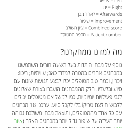
Left = שמאל
Right = ימין
Afterwards = לאחר מכן
Improvement = שיפור
Combined score = ציון משולב
Patient number = מספר המטופל.
מה למדנו ממחקרנו?
נוסף על מבחן היתדות בעל תשעה חורים השתמשנו
במבחנים אחרים במטרה למדוד כאב; עוויתיוּת; ריכוז;
זיכרון, וכמה טוב מטופלים יכלו לבצע תנועות שונות עם
סיוע ובלעדיו. חלק מהמבחנים הועברו בצורת שאלונים
לגבי פעילויות יומיומיות, כמו למשל אם מטופלים יכולים
ללבוש חולצת טריקוֹ בלי לקבל סיוע. ערכנו 18 מבחנים
עם כל אחד מהמטופלים, ותוצאת מבחן משולבת גבוהה
יותר העידה על שיפור גדול יותר במבחנים האלה (
איור