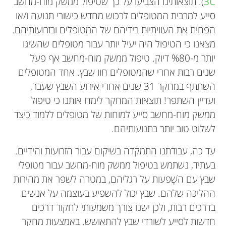
3C
). תוצאותינו הצביעו על כך שטיפול ממשק מוח-מחשב
סייע למַרבית המטופלים לרכוש מחדש כישורי תנועה ו/או
הפחית את העוויתיוּת בידיהם של המטופלים ובזרועותיהם.
מצאנו כי הטיפול היה יעיל יותר עבור מטופלים שהשיגו
יותר מ-%80 דיוק. טיפול ממשק מוח-מחשב אף פעל
שנים רבות אחרי שהמטופלים חוו שבץ. אחד המטופלים
השתתף במחקר 31 שנים אחרי אירוע השבץ שעבר,
ועדיין השתפר! תוצאות המחקר לימדו אותנו כי טיפול
ממשק מוח-מחשב סייע למוחות של מטופלים ללמוד כיצד
לשלוט טוב יותר בתנועותיהם.
עד כה, עבודתנו התמקדה בשיקום עבור הזרועות והידיים.
בעתיד, נשתמש בטיפול ממשק מוח-מחשב עבור מטופלי
שבץ עם השְׁפעות על רגליהם, במטרה לשפר את מהירות
ההליכה שלהם. שבץ יכול להשפיע בעוצמה על אנשים
בדרכים רבות, ולכן ישנוֹ צורך משמעותי לחקור דרכים
חדשות לסייע לשורדי שבץ להתאושש. באמצעות מחקר