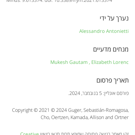
f
נערך על ידי
o
r
Alessandro Antonietti
m
מנחים מדעיים
a
Mukesh Gautam ,
Elizabeth Lorenc
t
i
תאריך פרסום
o
פורסם אונליין: 5 בנובמבר, 2024.
n
Copyright © 2021 © 2024 Guger, Sebastián-Romagosa,
Cho, Oertzen, Kamada, Allison and Ortner
זהו מאמר בגישה פתוחה שמופץ תחת תנאי רישיון
Creative