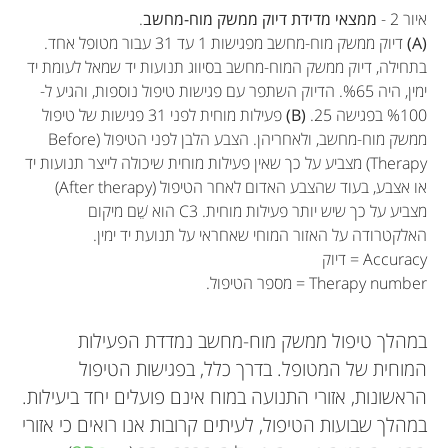
איור 2 -
ממצאי מדידת דיוק ממשק מוח-מחשב
.
(A)
דיוק ממשק מוח-מחשב מפגישות 1 עד 31 עבור מטופל אחד.
בתחילה, דיוק ממשק המוח-מחשב בסיווג תנועות יד שמאל לעומת יד
ימין, היה %65. הדיוק השתפר עם פגישות טיפול נוספות, והגיע ל-
%100 בפגישה 25.
(B)
פעילות מוחית לפני 31 פגישות של טיפול
ממשק מוח-מחשב, ולאחריהן. הצבע הלבן לפני הטיפול (Before
Therapy) מצביע על כך שאין פעילות מוחית שיכולה לייצר תנועות יד
Marc Sebastián-
או אצבע, בעוד שהצבע האדום לאחר הטיפול (After therapy)
Brendan Z. Allison
Christoph Guger
Romagosa
Kyousuke Kamada
Rupert Ortner
מצביע על כך שיש יותר פעילות מוחית. C3 הוא שֵׁם מיקום
Woosang Cho
Tim Von Oertzen
האלקטרודה על האזור המוחי שאחראי על תנועת יד ימין.
Accuracy = דיוק
Therapy number = מספר הטיפול.
Marc Sebastián-Romagosa מגיע מברצלונה. הוא
Spandana
Christoph Guger מגיע מעיירה קטנה בהרי
Brendan Allison עשה דוקטורט במדעי הקוגניציה
במהלך טיפול ממשק מוח-מחשב נמדדת הפעילות
גיל: 13
מוזיקאי, אוהב לטייל וכן לרכוב על אופניים בהרים.
Rupert Ortner הוא אחד המתכנתים הטובים ביותר
דוקטור Kyousuke Kamada קיבל דוקטורט ברפואה
Riddhish
אוסטריה, במרחק כמה שעות מדרום גרמניה. הוא
Woosang Cho מגיע מקוריאה, עָרַךְ מחקרים רבים
באוניברסיטת קליפורניה, סן דייגו. לאחר מכן הוא עבד
המוחית של המטופל. בדרך כלל, בפגישות הטיפול
גיל: 13
ב-1995. הקריירה המקצועית שלו כוללת מחקר
בכובעו המקצועי, דוקטור Sebastián-Romagosa
ב-g.tec, בעל ניסיון רב-שנים של עבודה עם ממשקי
Tim von Oertzen הוא ראש המחלקה לנוירולוגיה 1
עבור פרופ' John Polich בקליפורניה, פרופ'
בגרמניה. הצטרף למחלקת המחקר של g.tec
אוהב לטייל, לעשות סקי ולעסוק בסוגים נוספים של
הראשונות, אזורי התנועה במוח אינם פועלים יחד ביעילות.
באוניברסיטת הוֹקקאידוֹ, יפן; אוניברסיטת
מנהל את ה-recoveriX-gym, והוא וקבוצתו
מוח-מחשב מבוססי אלקטרואנצפלוגרם. הוא מוביל
בבית החולים האוניברסיטאי קֶפְּלֶר בלינץ, אוסטריה.
Jonathan Wolpaw בניו יורק ופרופ' Gert
ספורט הרים. סיים לימודי דוקטורט בהנדסה
ב-2016, שָׁם הוא עובד על ממשקי מוח-מחשב במטרה
במהלך שבועות הטיפול, לעיתים קרובות אנו רואים כי אזורי
כמה פרויקטי תכנות ופיתוח, בכללם עבודה עם
ארלנגן-נוּרנברג, גרמניה; אוניברסיטת ג'וֹרג'טאון,
משתמשים בטכנולוגיית ממשק מוח-מחשב במטרה
זהו בית חולים מוביל לטיפול במטופלי שבץ, ולינץ היא
Pfurtscheller באוניברסיטה הטכנית של גראץ
בִּיוֹ-רפואית ב-1999, באוניברסיטה טכנית אוסטרית
לסייע לאנשים לשחזר תנועה. הוא חוקר כיצד משוֹב