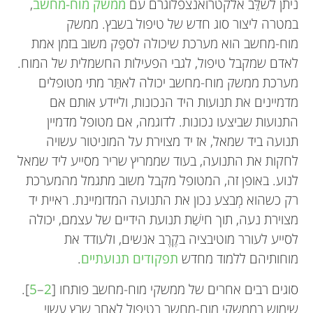
ניתן לשלֵּב אלקטרואנצפלוגרם עם
ממשק מוח-מחשב
,
במטרה ליצור סוג חדש של טיפול בשבץ. ממשק
מוח-מחשב הוא מערכת שיכולה לספֵּק משוב בזמן אמת
לאדם שמקבל טיפול, לגבי הפעילות החשמלית של המוח.
מערכת ממשק מוח-מחשב יכולה לאתֵּר מתי מטופלים
מדמיינים את תנועות היד הנכונות, וליידע אותם אם
התנועות שביצעו נכונות. לדוגמה, אם מטופל מדמיין
תנועה ביד שמאל, אז יד מצוירת על המוניטור עשויה
לחקות את התנועה, בעוד שממריץ שריר מסייע ליד שמאל
לנוע. באופן זה, המטופל מקבל משוב מתגמל מהמערכת
רק כשהוא מְבצע נכון את התנועה המדומיינת. ראיית יד
מצוירת נעה, תוך חישַׁת תנועת הידיים של עצמם, יכולה
לסייע לעורר מוטיבציה בקֶרֶב אנשים, ולעודד את
מוחותיהם ללמוד מחדש
תפקודים תנועתיים
.
סוגים רבים אחרים של ממשקי מוח-מחשב פותחו [
2
–
5
].
שימוש בממשקי מוח-מחשב בטיפול לאחר שבץ עשוי