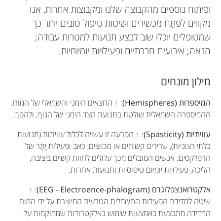
ופיתוח נוספים מהקבוצה שלנו ומקבוצות אחרות, אנו
מקווים לפתֵּח מכשירים ושיטות טיפול טובים יותר כך
שמטופלים יוכלו שוב לבצע תנועות למטרות עבודה;
הנאה; אירועים חברתיים ופעילויות יומיומיות.
מילון מונחים
המיספרות (Hemispheres)
:
↑
החצאים הימני והשמאלי של המוח.
ההמיספרה השמאלית שולטת בתנועת הצד הימני של הגוף, ולהפך.
עוויתיות (Spasticity)
:
↑
הפרעה זו עשויה לכלול עוויתות (תנועות
בלתי רצוניות), שרירים קשיחים או מכווצים, כאב ופעילות יֶתֶר של
הרפלקסים. אנשים הסובלים מכך עלולים לחוות קשיים ביציבה,
הליכה, פעילויות יומיום טיפוסיות ותנועות אחרות.
אלקטרואנצפלוגרם (EEG - Electroence-phalogram)
:
↑
שיטה למדידת הפעילות החשמלית הטבעית המיוצרת על ידי המוח.
המדידה מתבצעת באמצעות שימוש באלקטרודות שממוקמות על