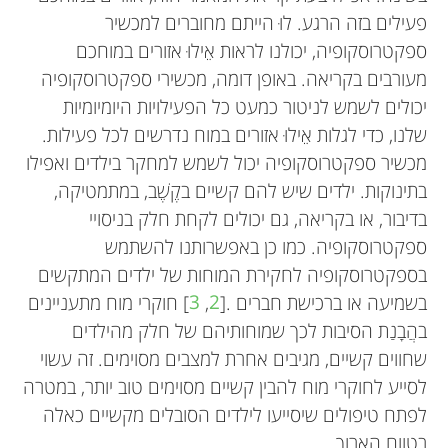
פעילים בזה הרגע. לוּ הייתם מחוברים למכשיר
ספקטרוסקופיה, יכולנו לראות אֵילוּ אזורים במוחכם
מעורבים בקריאה. באופן דומה, מכשירי ספקטרוסקופיה
יכולים לשמש לניטור כמעט כל הפעילויות היומיומיות
שלנו, כדי לגלות אֵילוּ אזורים במוח נדרשים לכל פעילות.
מכשיר ספקטרוסקופיה יכול לשמש למחקר בילדים ואפילו
בתינוקות. ילדים שיש להם קשיים בקֶשֶׁב, במתמטיקה,
בדיבור, או בקריאה, גם יכולים לקחת חלק בניסויי
ספקטרוסקופיה. כמו כן באפשרותנו להשתמש
בספקטרוסקופיה לחקירת המוחות של ילדים המתקשים
בשמיעה או ברכישת חברים .[
2
,
3
] חוקרי מוח מתעניינים
בהֲבָנַת הסיבות לכך שמוחותיהם של חלק מהילדים
שחווים קשיים, מגיבים אחרת למצבים מסוימים. זה עשוי
לסייע לחוקרי מוח להבין קשיים מסוימים טוב יותר, במטרה
לפתח טיפולים שיסייעו לילדים הסובלים מקשיים כאלה
בטווח הארוך.