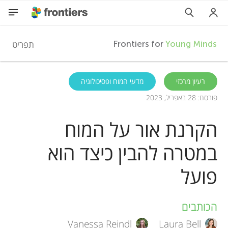
F
תפריט
Frontiers for
Young Minds
r
HE
רעיון מרכזי
מדעי המוח ופסיכולוגיה
פורסם: 28 באפריל, 2023
מאמרים
o
הקרנת אור על המוח
השתתפות
n
במטרה להבין כיצד הוא
t
פועל
i
הכותבים
A
e
Vanessa Reindl
Laura Bell