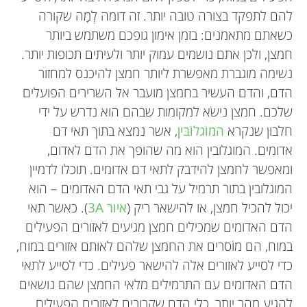
להם לתפקד בצורה טובה יותר. זה דומה לְמָה שקורה
כשאתם מתאמנים: בזמן אימון גופכם משתמש ביותר
חמצן, ולכן אתם נושמים עמוק יותר ולעיתים תכופות יותר.
נשימה מוגברת מאפשרת ליותר חמצן להיכנס למחזור
הדם, והדם העשיר בחמצן מועבר אל השרירים הפועלים
שלכם. חמצן נישׂא למקומות שבהם הוא נדרש על ידי
חלבון שנקרא
המוֹגלוֹבּין
, אשר נמצא בתוך תאי דם
אדומים. המוגלובין הוא מה שהופך את הדם לאדום,
ומאפשר לחמצן להידבק לתאי דם אדומים. תוכלו לדמיין
המוגלובין בתור תרמיל על גבי תאי הדם האדומים – הוא
יכול להכיל חמצן, או להישאר ריק (
איור 3A
). כאשר תאי
הדם האדומים שמכילים חמצן מגיעים לאזורים הפעילים
במוח, הם מוֹסרים את החמצן שלהם לאותם אזורים במוח,
כדי לסייע לאזורים אלה להישאר פעילים. כדי לסייע לתאי
הדם האדומים עם התרמילים מלאי החמצן שהם נושאים
להגיע מהר יותר, כלי הדם שקרובים לאזורים הפעילים