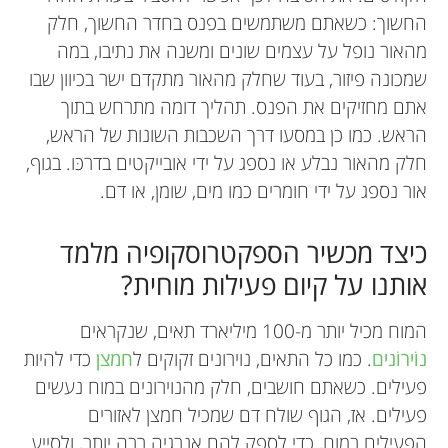
החשוך: כשאתם משתמשים בפנס בחדר החשוך, חלק
מהאור נופל על עצמים שונים ומשנה את נתיבו, במה
שמכונה פיזור, בעוד שחלק מהאור מתקדם ישר בכיוון שבו
אתם מחזיקים את הפנס. תהליך דומה מתרחש בתוך
הראש. כמו כן במסעו דרך השכבות השונות של הראש,
חלק מהאור נבלע או נספג על ידי אובייקטים בדרכּו. בגוף,
אור נספג על ידי חומרים כמו מים, שומן, או דם.
כיצד מכשיר הספקטרוסקופיה מלמד
אותנו על קיום פעילות מוחית?
המוח מכיל יותר מ-100 מיליארד תאים, שנקראים
נוֹירוֹנים
. כמו כל התאים, נוירונים זקוקים ל
חמצן
כדי להיות
פעילים. כשאתם חושבים, חלק מהנוירונים במוח נעשים
פעילים. אז, הגוף שולח דם שמכיל חמצן לאזורים
הפעילים במוח, כדי לספק להם אנרגיה רבה יותר, ולסייע