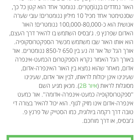
האור נמדדים בנָנוֹמֶטְרִים. ננומטר אחד הוא קטן כל כך,
שסנטימטר אחד מכיל 10 מיליון ננומטרים! עובי שׂערה
אנושית הוא כ-100,000-80,000 ננומטרים! האור
האדום שפרנץ פ. ג'ובסיס השתמש בו להאיר דרך העצם,
הוא אותו האור שבו משתמש מכשיר הספקטרוסקופיה.
אורך הגל של אור זה נע בין 650 ל-850 ננומטרים. אור
באורך הגל האמור נקרא הספקטרוּם הכמעט-אינפרה
אדום, מאחר שהוא נמצא בין האור האינפרה-אדום,
שעינינו אינן יכולות לראותו, לבין אור אדום, שעינינו
מסוגלות לראות (
איור 2B
). מכאן מגיע השם
''ספקטרוסקופיה כמעט-אינפרה-אדומה''. אור כמעט
אינפרה-אדום אינו מזיק לגוף. הוא יכול להאיר בצורה די
טובה דרך רקמה ביולוגית, כמו הסטייק של פרנץ פ.
ג'ובסיס, או דרך מוחכם.