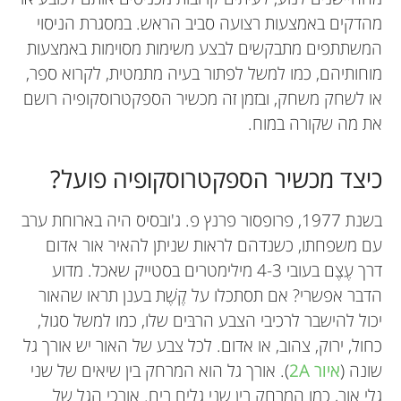
מהדקים באמצעות רצועה סביב הראש. במסגרת הניסוי
המשתתפים מתבקשים לבצע משימות מסוימות באמצעות
מוחותיהם, כמו למשל לפתור בעיה מתמטית, לקרוא ספר,
או לשחק משחק, ובזמן זה מכשיר הספקטרוסקופיה רושם
את מה שקורה במוח.
כיצד מכשיר הספקטרוסקופיה פועל?
בשנת 1977, פרופסור פרנץ פ. ג'ובסיס היה בארוחת ערב
עם משפחתו, כשנדהם לראות שניתן להאיר אור אדום
דרך עֶצֶם בעובי 4-3 מילימטרים בסטייק שאכל. מדוע
הדבר אפשרי? אם תסתכלו על קֶשֶׁת בענן תראו שהאור
יכול להישבר לרכיבי הצבע הרבּים שלו, כמו למשל סגול,
כחול, ירוק, צהוב, או אדום. לכל צבע של האור יש אורך גל
שונה (
איור 2A
). אורך גל הוא המרחק בין שיאים של שני
גלי אור, כמו המרחק בין שני גלים בים. אורכי הגל של