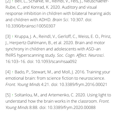
[2]
↑
Bell, L., Scharke, W., Reindl, V., Fels, J., Neuschaefer-
Rube, C., and Konrad, K. 2020. Auditory and visual
response inhibition in children with bilateral hearing aids
and children with ADHD.
Brain Sci
. 10:307. doi:
10.3390/brainsci10050307
[3]
↑
Kruppa, J. A., Reindl, V., Gerloff, C., Weiss, E. O., Prinz,
J., Herpertz-Dahlmann, B., et al. 2020. Brain and motor
synchrony in children and adolescents with ASD–an
fNIRS hyperscanning study.
Soc. Cogn. Affect. Neurosci
.
16:103–16. doi: 10.1093/scan/nsaa092
[4]
↑
Bado, P., Stewart, M., and Moll, J. 2016. Training your
emotional brain: from science fiction to neuroscience.
Front. Young Minds
4:21. doi: 10.3389/frym.2016.00021
[5]
↑
Soltanlou, M., and Artemenko, C. 2020. Using light to
understand how the brain works in the classroom.
Front.
Young Minds
8:88. doi: 10.3389/frym.2020.00088