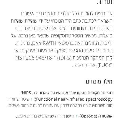
תודות
אנו רוצים להודות לכל הילדים והמתבגרים שעוררו
השראה לכתיבת כתב היד הנוכחי על ידי שאילת שאלות
מעניינות לגבי מוחותינו והאופן שבו שיטות דימוּת מוחי
פועלות. מכשיר הספקטרוסקופיה שתואר כאן נרכש על
ידי בית החולים האוניברסיטאי RWTH אאכן, גרמניה.
המימון לרכישת המכשיר סופק באמצעות מענק מטעם
קרן המחקר הגרמנית (DFG) (INST 206 948/18-1
FUGG), שניתן ל-KK.
מילון מונחים
ספקטרוסקופיה תפקודית כמעט-אינפרה-אדומה (fNIRS -
Functional near-infrared spectroscopy)
:
↑
שיטה שחוקרי
מוח משתמשים בה במטרה לבחון אם אזורים מסוימים במוח פעילים.
אופטודה (Optode)
:
↑
חיישן מדידה שמשתמש במידע אופטי,