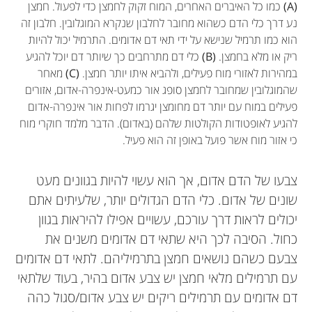
(A)
כמו כל האיברים האחרים, המוח זקוק לחמצן כדי לפעול. חמצן
נע דרך כלי הדם כשהוא מחובר לחלבון שנקרא המוגלובין. חלבון זה
הוא כמו תרמיל שנישא על ידי תאי דם אדומים. התרמיל יכול להיות
ריק או מלא בחמצן.
(B)
כלי דם מתרחבים כך שיותר דם יוכל להגיע
במהירות לאזורי מוח פעילים, ולהביא איתו יותר חמצן.
(C)
מאחר
שהמוגלובין שמחובר לחמצן סופג אור כמעט-אינפרה-אדום, אזורים
פעילים במוח עם יותר דם מחומצן יגרמו לפחות אור אינפרה-אדום
להגיע לאופטודות הקולטות שלהם (באדום). הדבר מלמד חוקרי מוח
כי אזור מוח אשר פועל באופן זה הוא פעיל.
צבעו של הדם אדום, אך הוא עשוי להיות בגוונים מעט
שונים של אדום. כלי הדם הגדולים יותר, שלעיתים אתם
יכולים לראות דרך עורכם, עשויים אפילו להיראות בגוון
כחול. הסיבה לכך היא שתאי דם אדומים משנים את
Simon H. Kohl
צבעם כשהם נושאים חמצן בתרמיליהם. לתאי דם אדומים
Alexandra Niephaus
Kerstin Konrad
Jana A. Kruppa
Laura Bell
Vanessa Reindl
עם תרמילים מלאי חמצן יש צבע אדום בהיר, בעוד שלתאי
דם אדומים עם תרמילים ריקים יש צבע אדום/סגול כהה
The Schechtman Family