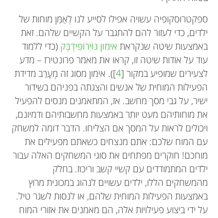
ספקטרוסקופיה עשויה אפילו לסייע לנו לְאַמֵּן מוחות של
ילדים, כדי לעזור להם להתגבר על הקשיים שלהם. זאת
באמצעות שיטה שנקראת
אימון נוֹיְרוֹפִידְבֶּק
(כדי ללמוד
עוד על אודות שיטה זו, קראו את מאמר פרונטירז – מדע
לצעירים שמופיע במקור [
4
]). אימון מסוג זה מְעָרֵב מדידת
הפעילות המוחית של אנשים והצגתה בפניהם בשידור
ישיר, על גבי מסך מחשב. אז, המתאמנים מנסים להפעיל
את מוחותיהם מעט יותר באמצעות מחשבותיהם ודמיונם,
ויכולים לראות על המסך אם הצליחו. הדבר דומה למשחק
עם המוח שלכם: אתם מנצחים כשאתם מפעילים את
מוחכם! חוקרים מפתחים את סוגי המשחקים האלה עבור
ילדים המתמודדים עם קשיי קשב וריכוז. בחלק
מהמשחקים הללו, ילדים עשויים לנהוג במכונית מרוץ
באמצעות הפעילות המוחית שלהם, או לנסות לשגר טיל.
על ידי ביצוע פעילויות אלה, הם מאמנים את אזורי המוח