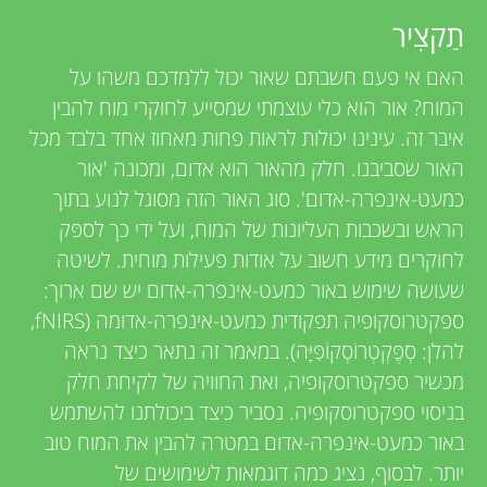
u
v
תַקצִיר
n
האם אי פעם חשבתם שאור יכול ללמדכם משהו על
i
המוח? אור הוא כלי עוצמתי שמסייע לחוקרי מוח להבין
g
e
איבר זה. עינינו יכולות לראות פחות מאחוז אחד בלבד מכל
האור שסביבנו. חלק מהאור הוא אדום, ומכונה 'אור
w
M
כמעט-אינפרה-אדום'. סוג האור הזה מסוגל לנוע בתוך
e
הראש ובשכבות העליונות של המוח, ועל ידי כך לספּק
i
לחוקרים מידע חשוב על אודות פעילות מוחית. לשיטה
r
שעושה שימוש באור כמעט-אינפרה-אדום יש שם ארוך:
n
s
ספקטרוסקופיה תפקודית כמעט-אינפרה-אדומה (fNIRS,
להלן: סְפֶּקְטְרוֹסְקוֹפִּיָּה). במאמר זה נתאר כיצד נראה
d
מכשיר ספקטרוסקופיה, ואת החוויה של לקיחת חלק
בניסוי ספקטרוסקופיה. נסביר כיצד ביכולתנו להשתמש
s
באור כמעט-אינפרה-אדום במטרה להבין את המוח טוב
יותר. לבסוף, נציג כמה דוגמאות לשימושים של