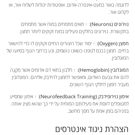
לדוגמה באור כמעט-אינפרה-אדום. אופטודות יכולות לשלוח אור, או
לקלוט אור.
נוירונים (Neurons)
:
↑
תאים מתמחים במוח אשר מתמחים
בתקשורת. נוירונים בחלקים פעילים במוח זקוקים ליותר חמצן.
חמצן (Oxygen)
:
↑
יסוד שכל היצורים החיים זקוקים לו כדי להישאר
בחיים. חמצן נכנס לגופנו כשאנו נושמים, ונע ברחבי הגוף בסיועו של
המוגלובין.
המוגלובין (Hemoglobin)
:
↑
חלבון בתאי דם אדומים אשר מַקְנֶה
להם את צבעם האדום, ומאפשר לחמצן להידבק אליהם. המוגלובין
מעביר חמצן לחלקי הגוף השונים.
אימון נוירופידבק (Neurofeedback Training)
:
↑
אימון שמסייע
למטופלים לווסת את פעילותם המוחית על ידי כך שהוא מציג אותה
בפניהם בזמן אמת על מסך מחשב.
הצהרת ניגוד אינטרסים