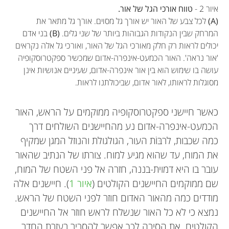
איור 2 -
טווח אורכי הגל של אור.
(A)
לכל צבע של האור יש אורך גל מסוים. אורך גל מתאר את
המרחק שבין הנקודות הגבוהות ביותר של שני גלים.
(B)
בני אדם
יכולים לראות רק חלק מאורכי הגל של האור, ואורכי גל אלה נקראים
'אור נראה'. האור הכמעט-אינפרה-אדום שמכשיר ספקטרוסקופיה
עושה בו שימוש הוא בין אור אינפרה-אדום, שעיניים אנושיות אינן
מסוגלות לראותו, לאור אדום, שביכולתנו לראות.
כאשר חיישני ספקטרוסקופיה ממוקמים על הראש, האור
הכמעט-אינפרה-אדום נע מהחיישנים השולחים דרך
כמה שכבות, לרבּוֹת העור, הגולגולת והנוזל המגן שמקיף
את המוח, עד שהוא מגיע למוח. צורתו של הנתיב שהאור
עובר בו היא דמוית-בננה, חזרה אל פני השטח של המוח,
שם ממוקמים החיישנים הקולטים (
איור 1
). חיישנים אלה
מודדים כמה מהאור האדום חוזר לפני השטח של הראש.
נמצא כי לא כל האור שנשלח לראש חוזר אל החיישנים
הקולטים. את הסיבה לכך אפשר להסביר בעזרת החדר