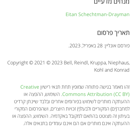
מנחים מדעיים
m
a
Eitan Schechtman-Drayman
t
תאריך פרסום
i
o
פורסם אונליין: 28 באפריל, 2023.
n
Copyright © 2021 © 2023 Bell, Reindl, Kruppa, Niephaus,
Kohl and Konrad
זהו מאמר בגישה פתוחה שמופץ תחת תנאי רישיון
Creative
Commons Attribution (CC BY)
. השימוש, ההפצה או
ההעתקה מותרים לשימוש בפורומים אחרים ובלבד שיינתן קרדיט
למחבר(ים) המקוריים ולבעל(י) זכויות היוצרים, ושהפרסום המקורי
בעיתון זה מצוטט בהתאם למקובל באקדמיה. השימוש, ההפצה או
ההעתקה אינם מותרים אם הם אינם עומדים בתנאים אלה.