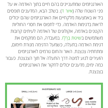
האורגניזמים שמתעניינים בהם חיים בתוך האדמה או על
פני השטח שלה (
איור 1
). בשלב הבא, המדענים תופסים
ביד או באמצעות מלקחיים את האורגניזמים שהם יכולים
לראות בדגימות האדמה. כדי לתפוס את חסרי החוליות
הקטנים באדמה, אקולוגים של האדמה לעיתים קרובות
משתמשים ב
שיטת בֵּרְלֶז
. במעבדה, הם ממקמים את
דגימת האדמה בתעלה, כשמעל הדגימה מנורת חימום,
ומתחתיה צנצנת. האור והחום גורמים לאורגניזמים
הזעירים לנוע למטה דרך התעלה אל תוך הצנצנת. כעבור
כמה ימים, מדענים יכולים לחקור את האורגניזמים
בצנצנת.