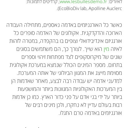
לאיורים:
www.lesbullesdemo.fr
; קרדיטים לתמונות:
EcoBioDiv lab, Apolline Auclerc).
כאשר כל האורגניזמים באדמה נאספים, מתחילה העבודה
הארוכה והדקדקנית. אקולוגים של האדמה סופרים כל
אורגניזם אינדיבידואלי וצופים בו בהקפדה, במטרה לזהות
לאיזה
מין
הוא שייך. לצורך כך, הם משתמשים בסוגים
שונים של מיקרוסקופים לצד מפתחות זיהוי וספרים
בתחום. מספר המינים הכולל שנמצא במערכת אקולוגית
מסוימת מייצג את המגוון הביולוגי של אותה המערכת.
למדעני אדמה יש עבודה רבה לבצע, מאחר שאדמות הן
בין המערכות האקולוגיות המגוונות ביותר והמושפעות
ביותר על ידי בני אדם על פני כדור הארץ. כמו כן אדמות
רבות בעולם עדיין לא נחקרו, ולכן מינים רבּים של
אורגניזמים באדמה טרם התגלו.