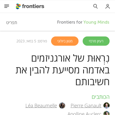
F
תפריט
Frontiers for
Young Minds
r
HE
רעיון מרכזי
מגוון ביולוגי
פורסם: 5 במאי, 2023
מאמרים
o
נִרְאוּת של אורגניזמים
השתתפות
באדמה מסייעת להבין את
n
חשיבותם
t
i
הכותבים
A
Léa Beaumelle
Pierre Ganault
u
e
Apolline Auclerc