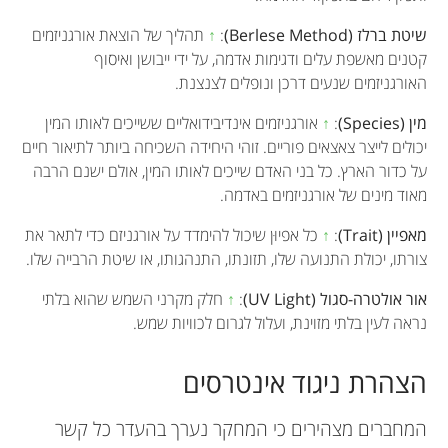
שיטת ברלז (Berlese Method)
:
↑
תהליך של הוצאת אורגניזמים
קטנים מאשפת עלים ודגימות אדמה, על ידי ייבושן ואיסוף
האורגניזמים שנעים דרכן ונופלים לצנצנת.
מין (Species)
:
↑
אורגניזמים אינדיבידואליים ששייכים לאותו המין
יכולים לייצר צאצאים פוריים. זוהי היחידה השכיחה ביותר לתיאור חיים
על כדור הארץ. כל בני האדם שייכים לאותו המין, אולם ישנם הרבה
מאוד מינים של אורגניזמים באדמה.
מאפיין (Trait)
:
↑
כל אפיוּן שיכול להימדד על אורגניזם כדי לתאר את
צורתו, יכולת התנועה שלו, תזונתו, התנהגותו, או שיטת הרבייה שלו.
אור אולטרה-סגול (UV Light)
:
↑
חלק מקרני השמש שהוא בלתי
נראה לעין בלתי מזוינת, ועלול לגרום לכוויות שמש.
הצהרת ניגוד אינטרסים
המחברים מצהירים כי המחקר נערך בהעדר כל קשר