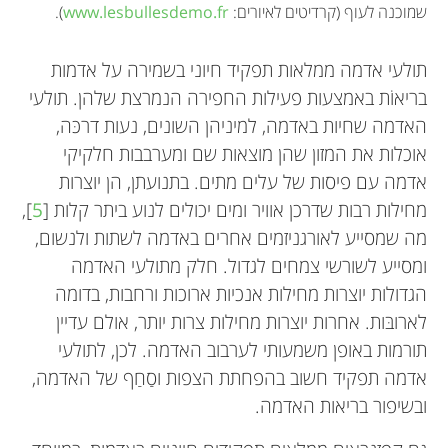
שמוכנה לעוף (קרדיטים לאיורים:
www.lesbullesdemo.fr
).
תולעי אדמה ממלאות תפקיד חיוני בשמירה על אדמות
בריאוֹת באמצעות פעילות החפירה הנמרצת שלהן. תולעי
האדמה שחיות באדמה, למיניהן השונים, נעות דרכּה,
אוכלות את המזון שהן מוצאות שם ומערבבות חלקיקי
אדמה עם פיסות של עלים מתים. בתנועתן, הן יוצרות
מחילות רבות שדרכן אוויר ומים יכולים לנוע ביתר קלות [
5
],
מה שמסייע לאורגניזמים אחרים באדמה לשתות ולנשום,
ומסייע לשורשי צמחים לגדול. חלק מתולעי האדמה
הגדולות יוצרות מחילות אנכיות ארוכות ורחבות, בדומה
לארובּות. אחרות יוצרות מחילות צרות יותר, אולם עדיין
תורמות באופן משמעותי לערבוב האדמה. לכן, לתולעי
אדמה תפקיד חשוב בהפחתת הצפות וסַחַף של האדמה,
ובשיפור בריאות האדמה.