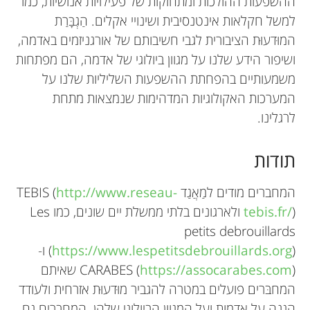
ההשפעות ההולכות ומתחזקות של פעילויות אנושיות, כמו
למשל חקלאות אינטנסיבית ושינויי אקלים. הַגְבָּרַת
המוּדעוּת הציבורית לגבי חשיבותם של אורגניזמים באדמה,
ושיפור הידע שלנו על מגוון ביולוגי של אדמה, הם מפתחות
משמעותיים בהפחתת ההשפעות השליליות שלנו על
המערכות האקולוגיות המדהימות שנמצאות מתחת
לרגלינו.
תודות
המחברים מודים למַאֲגַד TEBIS (
http://www.reseau-
tebis.fr/
) ולארגונים בלתי ממשלת יים שונים, כמו Les
petits debrouillards
https://www.lespetitsdebrouillards.org
(
) ו-
https://assocarabes.com
CARABES (
) שאיתם
המחבּרים פועלים במטרה להגביר מוּדעוּת אזרחית ולעודד
הגנה על אדמות ועל המגוון הביולוגי שלהן. המחברים גם