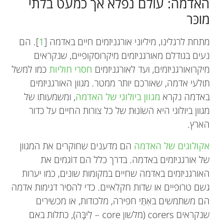
האדמה: עולם נפלא אך כמעט בלתי
מוכּר
מתחת לרגלינו, מיליוני אורגניזמים חיים באדמה [
1
]. הם
נעים בגודלם מאורגניזמים מיקרוסקופיים, שנקראים
מיקרואורגניזמים, ועד לאורגניזמים
חסרי חוליות
כמו למשל
תולעי אדמה, שאורכם יותר ממטר. מגוון האורגניזמים
באדמה נקרא
מגוון ביולוגי של האדמה
, ומשמעותו של
מגוון ביולוגי היא השוֹנוּת של כל צורות החיים על כדור
הארץ.
אקולוגים של האדמה
הם מדענים שחוקרים את המגוון
של אורגניזמים באדמה. בדרך כלל הם דוֹגמים את
האורגניזמים באדמה שחיים במקומות שונים, כמו יערות
גשם טרופיים או שדות חקלאיים. כדי להסיר דגימות אדמה
הם משתמשים באִתֵּי חפירה, מלכודות, או מכשירים
שנקראים corers (מלשון core – לִיבָּה), כתלות באם