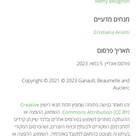
Rémy Beugnon
r
מנחים מדעיים
m
a
Cristiana Ariotti
t
תאריך פרסום
i
o
פורסם אונליין: 5 במאי, 2023.
n
Copyright © 2021 © 2023 Ganault, Beaumelle and
Auclerc
זהו מאמר בגישה פתוחה שמופץ תחת תנאי רישיון
Creative
Commons Attribution (CC BY)
. השימוש, ההפצה או
ההעתקה מותרים לשימוש בפורומים אחרים ובלבד שיינתן קרדיט
למחבר(ים) המקוריים ולבעל(י) זכויות היוצרים, ושהפרסום המקורי
בעיתון זה מצוטט בהתאם למקובל באקדמיה. השימוש, ההפצה או