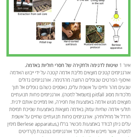
איור 1
שיטות לדגימה ולחקירה של חסרי חוליות באדמה.
אורגניזמים קטנים מוּצָאִים מליבת אדמה קטנה על ידי ייבוש האדמה
ואיסוף הפרטים שנופלים החוצה מהדגימה. אורגניזמים גדולים
שנעים מהר וחיים על אשפת עלים, נאספים כשהם נופלים אל תוך
מלכודות מסוג pitfall (משמאל למטה). אורגניזמים פחות תנועתיים
מוּצָאִים מגוש אדמה באמצעות אֵת חפירה, ואז ממיינים אותם ידנית.
תולעי אדמה שחיות עמוק באדמה מוּצָאוֹת באמצעות שפיכת תמיסת
חרדל אל מחילותיהן. אורגניזמים פחות תנועתיים שחיים על אשפת
עלים ניתן לבודד באמצעות מכשיר בּרלז (,Berlese apparatus מימין
למטה), אשר מייבש אדמה ולוכד אורגניזמים בצנצנת (קרדיטים