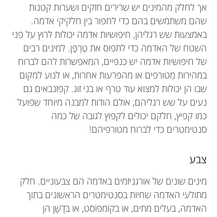
אך לחלק מהמינים יש שרירים חזקים ושערות קטנות
שהם משתמשים בהם כדי לחפור בין חלקיקי אדמה.
באמצעות שש רגליהן, חיפושיות אדמה יכולות לרוץ על פני
השטח של האדמה כדי לתפוס את טַרְפָּן. למינים רבים
של חיפושיות אדמה יש כנפיים, המאפשרות להם לברוח
במהירות מִטורפים או מהפרעות אחרות, או לנוע למקום
שבו הן יכולות למצוא עוד טרף או בני זוג. קפזנבאים גם
נעים על שש רגליהם, אולם הודות למבנה מיוחד שפועל
כמו קפיץ, חלקם יכולים לקפוץ לגובה של כמה
סנטימטרים כדי לברוח מטורפיהם!
צבע
מינים שונים של אורגניזמים באדמה הם צבעוניים. חלק
מתולעי האדמה שחיות בסנטימטרים הראשונים בתוך
האדמה, בעלים מתים, או בקוֹמפּוֹסט, או בדֶשֶׁן הן