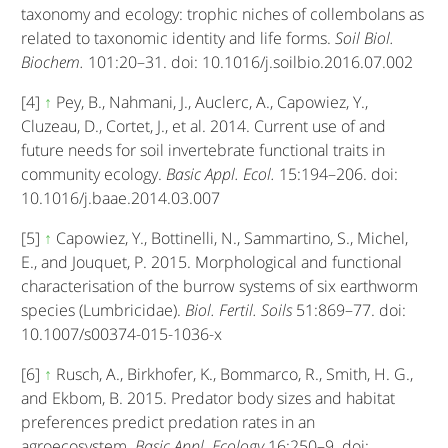
taxonomy and ecology: trophic niches of collembolans as
related to taxonomic identity and life forms.
Soil Biol.
Biochem.
101:20–31. doi: 10.1016/j.soilbio.2016.07.002
[4]
↑
Pey, B., Nahmani, J., Auclerc, A., Capowiez, Y.,
Cluzeau, D., Cortet, J., et al. 2014. Current use of and
future needs for soil invertebrate functional traits in
community ecology.
Basic Appl. Ecol.
15:194–206. doi:
10.1016/j.baae.2014.03.007
[5]
↑
Capowiez, Y., Bottinelli, N., Sammartino, S., Michel,
E., and Jouquet, P. 2015. Morphological and functional
characterisation of the burrow systems of six earthworm
species (Lumbricidae).
Biol. Fertil. Soils
51:869–77. doi:
10.1007/s00374-015-1036-x
[6]
↑
Rusch, A., Birkhofer, K., Bommarco, R., Smith, H. G.,
and Ekbom, B. 2015. Predator body sizes and habitat
preferences predict predation rates in an
agroecosystem.
Basic Appl. Ecology
16:250–9. doi: