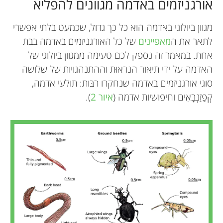
אורגניזמים באדמה מגוונים להפליא
מגוון ביולוגי באדמה הוא כל כך גדול, שכמעט בלתי אפשרי
לתאר את ה
מאפיינים
של כל האורגניזמים באדמה בבת
אחת. במאמר זה נספק לכם טעימה ממגוון ביולוגי של
האדמה על ידי תיאור הנראוּת וההתנהגויות של שלושה
סוגי אורגניזמים באדמה שנחקרו רבּות: תולעי אדמה,
קְפַזַנְבָאִים וחיפושיות אדמה (
איור 2
).