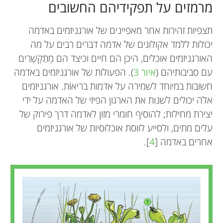
מרמזים על תפקידיהם החשובים
תצפיות זהירות אחר מאפיינים של אורגניזמים באדמה
יכולות ללמד אקולוגים של אדמה דברים רבים על מה
האורגניזמים אוכלים, היכן הם חיים וכיצד הם מְתַקְשְׁרִים
עם סביבותיהם (
איור 3
). הפעולות של אורגניזמים באדמה
חשובות במיוחד לשמירה על אדמות בריאוֹת. אורגניזמים
אלה יכולים לשנות את הארגון הפיזי של האדמה על ידי
יצירת מחילות; להוסיף חומרי מזון לאדמה דרך פירוק של
עלים מתים, ולסייע לווסת אוכלוסיות של אורגניזמים
אחרים באדמה [
4
].
Pierre Ganault
Apolline Auclerc
Léa Beaumelle
Giulia