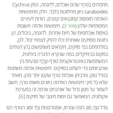
מתמחים בטרף שהם אוכלים; לדוגמה, המין Cychrus
caraboides ניזון מחלזונות בלבד. חלק מחיפושיות
האדמה תופסות קפזנבאים קטנים, הודות לעיניים
המפותחות שלהן (
איור 3
). חיפושיות אדמה חשובות
בוויסות אוכלוסיות של חיות אחרות. לדוגמה, ביבולים, הן
ניזונות ממזיקים שאחרת יכלו להזיק לצמחי יבול. לכן,
במלחמתם נגד מזיקים, חקלאים משתמשים בהן לעיתים
במקום בכימיקלים, במה שנקרא הדברה ביולוגית,
המשתמשת באינטראקציות טוֹרף-טֶרֶף טבעיות בין
אורגניזמים כדי לשלוט במזיקים. חיפושיות אדמה משתנות
בגודל גופן, ומרביתן אוכלות טרף שקטן יותר מהן. מאחר
שלא כל מינֵי חיפושיות האדמה ניזונים מאותו טרף, חשוב
לשמור על מגוון גדול של אורגניזם אדמה זה במערכת
אקולוגית, המאפשר גם ויסות מיטבי של מזיקים [
6
].
גודל גוף, סוג הפה וצורתו, אסטרטגיות צַיִד וסוג הטרף הם