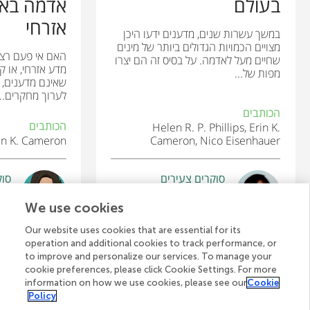
בעולם
אדמה בא
אזרחי
במשך עשרות שנים, מדענים ידעו היכן
מצויים הכמויות הגדולים ביותר של מינים
האם אי פעם רצי
שחיים מעל לאדמה. על בסיס זה הם יצרו
מדע אזרחי, או קה
מפות של...
שאינם מדענים, 
לערוך מחקרים...
הכותבים
הכותבים
Helen R. P. Phillips, Erin K.
Erin K. Cameron
Cameron, Nico Eisenhauer
סוקרים צעירים
סוק
Aya
Kaytlin
גיל: 14
גיל: 
We use cookies
Our website uses cookies that are essential for its
operation and additional cookies to track performance, or
to improve and personalize our services. To manage your
cookie preferences, please click Cookie Settings. For more
לצפייה בכל המאמרים
information on how we use cookies, please see our
Cookie
Policy