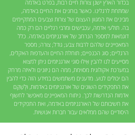
u
v
בכדור הארץ ישנן צורות חיים רבות, בפרט באדמה
שמתחת לרגלינו. כאשר בוחנים את החיים באדמה,
i
n
מבינים את המגוון העצום של צורות וצבעים המתקיימים
e
בה. תולעי אדמה, עכבישים ומרבי רגליים הם רק כמה
g
דוגמאות למספר הנרחב של אורגניזמים באדמה. כלל
w
המאפיינים שלהם לרבּות צבע; גודל; צורה; מספר
M
e
הרגליים; סוג הכנפיים; תוחלת החיים והעדפות האקלים,
מסייעים לנו להבין אֵילוּ סוגי אורגניזמים ניתן למצוא
r
i
במערכת אקולוגית מסוימת, ממה הם ניזונים ולאיזה מרחק
s
הם יכולים לנוע. מדענים משתמשים במידע הזה כדי להבין
n
את התפקידים השונים של אורגניזמים באדמות, וּלְשַׁקֵּם
אדמות הנדרשות לכך. ניתוח המאפיינים מאפשר לחשוף
d
את חשיבותם של האורגניזמים באדמה, ואת התפקידים
היסודיים שהם ממלאים עבור חברות אנושיות.
s