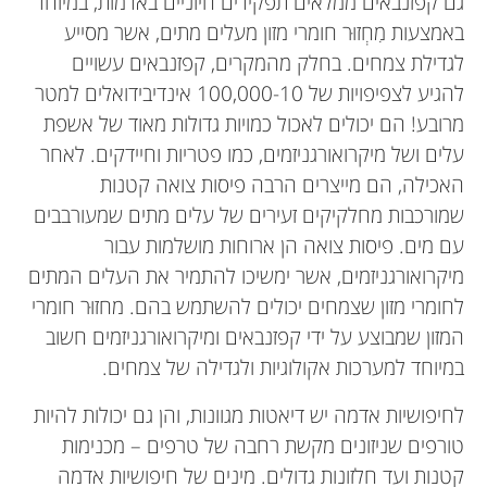
גם קפזנבאים ממלאים תפקידים חיוניים באדמות, במיוחד
באמצעות מִחְזוּר חומרי מזון מעלים מתים, אשר מסייע
לגדילת צמחים. בחלק מהמקרים, קפזנבאים עשויים
להגיע לצפיפויות של 100,000-10 אינדיבידואלים למטר
מרובע! הם יכולים לאכול כמויות גדולות מאוד של אשפת
עלים ושל מיקרואורגניזמים, כמו פטריות וחיידקים. לאחר
האכילה, הם מייצרים הרבה פיסות צואה קטנות
שמורכבות מחלקיקים זעירים של עלים מתים שמעורבבים
עם מים. פיסות צואה הן ארוחות מושלמות עבור
מיקרואורגניזמים, אשר ימשיכו להתמיר את העלים המתים
לחומרי מזון שצמחים יכולים להשתמש בהם. מחזוּר חומרי
המזון שמבוצע על ידי קפזנבאים ומיקרואורגניזמים חשוב
במיוחד למערכות אקולוגיות ולגדילה של צמחים.
לחיפושיות אדמה יש דיאטות מגוונות, והן גם יכולות להיות
טורפים שניזונים מקשת רחבה של טרפים – מכנימות
קטנות ועד חלזונות גדולים. מינים של חיפושיות אדמה