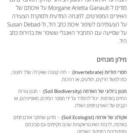
מודים ל-Morgane Arietta Ganault על איכותם של
האיורים המפורטים, למנחה המדעית ולסוקרת הצעירה
על הצעותיהם לשיפור איכות כתב היד, ול-Susan Debad
על שסייעה עם התחביר האנגלי ששיפר את בהירות כתב
היד.
מילון מונחים
חסרי חוליות (Invertebrate)
:
↑
חיה קטנה שאין לה שלד חיצוני,
כמו למשל חרקים, תולעים, או רכּיכות.
מגוון ביולוגי של האדמה (Soil Biodiversity)
:
↑
מגוון צורות
החיים באדמות. יכול להימדד על ידי מספר המינים, מאפייניהם, או
הגֶנִים של האורגניזמים האלה.
אקולוג של אדמה (Soil Ecologist)
:
↑
מדען שחוקר אורגניזמים
באדמה, לרבּוֹת האינטראקציות שהם מקיימים עם סביבתם
ותפקידיהם בתפקוד האדמה.