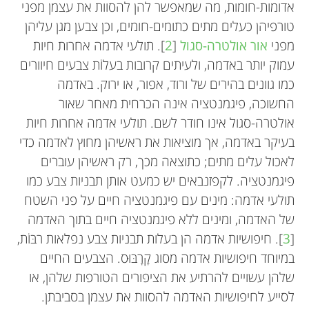
אדומות-חומות, מה שמאפשר להן להסוות את עצמן מפני
טורפיהן כעלים מתים כתומים-חומים, וכן צבען מגן עליהן
מפני
אור אולטרה-סגול
[
2
]. תולעי אדמה אחרות חיות
עמוק יותר באדמה, ולעיתים קרובות בעלוֹת צבעים חיוורים
כמו גוונים בהירים של ורוד, אפור, או ירוק. באדמה
החשוכה, פיגמנטציה אינה הכרחית מאחר שאור
אולטרה-סגול אינו חודר לשם. תולעי אדמה אחרות חיות
בעיקר באדמה, אך מוציאות את ראשיהן מחוץ לאדמה כדי
לאכול עלים מתים; כתוצאה מכך, רק ראשיהן עוברים
פיגמנטציה. לקפזנבאים יש כמעט אותן תבניות צבע כמו
תולעי אדמה: מינים עם פיגמנטציה חיים על פני השטח
של האדמה, ומינים ללא פיגמנטציה חיים בתוך האדמה
[
3
]. חיפושיות אדמה הן בעלות תבניות צבע נפלאות רבּוֹת,
במיוחד חיפושיות אדמה מסוג קָרָבּוּס. הצבעים החיים
שלהן עשויים להרתיע את הציפורים הטורפות שלהן, או
לסייע לחיפושיות האדמה להסוות את עצמן בסביבתן.