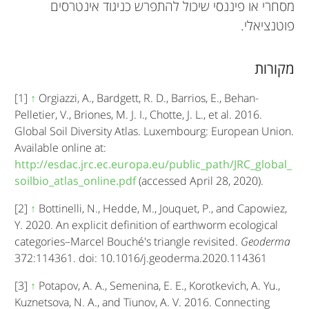
מסחרי או פיננסי שיכול להתפרש כניגוד אינטרסים
פוטנציאלי.
מקורות
[1]
↑
Orgiazzi, A., Bardgett, R. D., Barrios, E., Behan-
Pelletier, V., Briones, M. J. I., Chotte, J. L., et al. 2016.
Global Soil Diversity Atlas. Luxembourg: European Union.
Available online at:
http://esdac.jrc.ec.europa.eu/public_path/JRC_global_
soilbio_atlas_online.pdf
(accessed April 28, 2020).
[2]
↑
Bottinelli, N., Hedde, M., Jouquet, P., and Capowiez,
Y. 2020. An explicit definition of earthworm ecological
categories–Marcel Bouché's triangle revisited.
Geoderma
372:114361. doi: 10.1016/j.geoderma.2020.114361
[3]
↑
Potapov, A. A., Semenina, E. E., Korotkevich, A. Yu.,
Kuznetsova, N. A., and Tiunov, A. V. 2016. Connecting