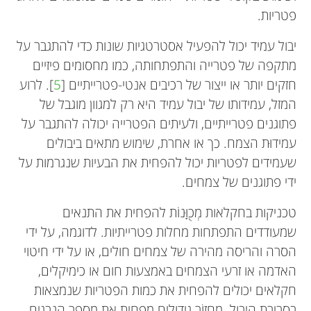
פטריות.
יבול עמיד יכול להפעיל אסטרטגיות שונות כדי להתגבר על
מתקפה של פטרייה והתפתחותה, כמו מחסומים פיזיים
חזקים יותר או ייצור של רכיבים אנטי-פטרייתיים [
5
]. לרוע
המזל, עמידותו של יבול עמיד היא רק למגוון מוגבל של
פתוגנים פטרייתיים, ולעיתים הפטרייה יכולה להתגבר על
עמידוּת הצמח. כך או אחרת, שימוש מתאים ביבולים
שעמידים לפטריות יכול להפחית את הבעיות שנגרמות על
ידי פתוגנים של צמחים.
טכניקות בחקלאות מְכֻוָּנוֹת להפחית את התנאים
שמעודדים התפתחות מחלות פטרייתיות. לדוגמה, על ידי
הסרה והריסה מהירה של צמחים חולים, או על ידי חיטוי
האדמה או זרעי הצמחים באמצעות חום או כימיקלים,
חקלאים יכולים להפחית את כמות הפטריות שנמצאות
בסביבת היבול. מחזוֹר גידולים מפחית את מספר הנבגים