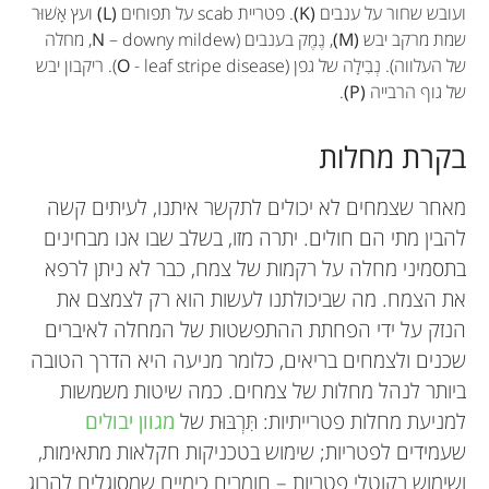
ועובש שחור על ענבים
(K)
. פטריית scab על תפוחים
(L)
ועץ אָשׁוּר
שמת מרקב יבש
(M)
, נֶמֶק בענבים (
N
– downy mildew, מחלה
של העלווה). נְבִילָה של גפן (
O
- leaf stripe disease). ריקבון יבש
של גוף הרבייה
(P)
.
בקרת מחלות
מאחר שצמחים לא יכולים לתקשר איתנו, לעיתים קשה
להבין מתי הם חולים. יתרה מזו, בשלב שבו אנו מבחינים
בתסמיני מחלה על רקמות של צמח, כבר לא ניתן לרפא
את הצמח. מה שביכולתנו לעשות הוא רק לצמצם את
הנזק על ידי הפחתת ההתפשטות של המחלה לאיברים
שכנים ולצמחים בריאים, כלומר מניעה היא הדרך הטובה
ביותר לנהל מחלות של צמחים. כמה שיטות משמשות
למניעת מחלות פטרייתיות: תִּרְבּוּת של
מגוון יבולים
שעמידים לפטריות; שימוש בטכניקות חקלאות מתאימות,
ושימוש בקוטלי פטריות – חומרים כימיים שמסוגלים להרוג