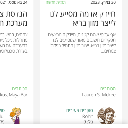
30 במרץ, 2023
תגלית חדשה
24 באוגוסט, 2021
חיידק אדמה מסייע לנו
הנדסת צמ
לייצר מזון בריא
מערכת חי
אף על פי שהם קטנים, חיידקים מבצעים
צמחים, ממש כמו 
תפקידים חשובים מאוד שמסייעים לנו
ממחלות מכל מיני
לייצר מזון בריא. ייצור מזון מתחיל בגידול
במעבדה את מער
צמחים...
בעזרת טכנולוגית.
הכותבים
הכותבים
kus, Maya Bar
Lauren S. Mckee
סוקרים צעירים
סוק
lul
Rohit
גיל: 9
גיל: 