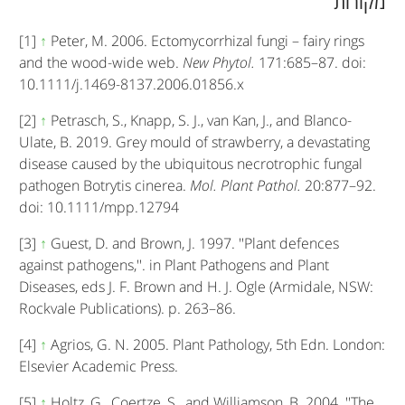
מקורות
[1]
↑
Peter, M. 2006. Ectomycorrhizal fungi – fairy rings
and the wood-wide web.
New Phytol.
171:685–87. doi:
10.1111/j.1469-8137.2006.01856.x
[2]
↑
Petrasch, S., Knapp, S. J., van Kan, J., and Blanco-
Ulate, B. 2019. Grey mould of strawberry, a devastating
disease caused by the ubiquitous necrotrophic fungal
pathogen Botrytis cinerea.
Mol. Plant Pathol.
20:877–92.
doi: 10.1111/mpp.12794
[3]
↑
Guest, D. and Brown, J. 1997. ''Plant defences
against pathogens,''. in Plant Pathogens and Plant
Diseases, eds J. F. Brown and H. J. Ogle (Armidale, NSW:
Rockvale Publications). p. 263–86.
[4]
↑
Agrios, G. N. 2005. Plant Pathology, 5th Edn. London:
Elsevier Academic Press.
[5]
↑
Holtz, G., Coertze, S., and Williamson, B. 2004. ''The