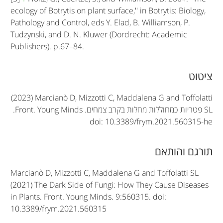
ecology of Botrytis on plant surface,'' in Botrytis: Biology,
Pathology and Control, eds Y. Elad, B. Williamson, P.
Tudzynski, and D. N. Kluwer (Dordrecht: Academic
Publishers). p.67–84.
A
ציטוט
r
(2023) Marcianò D, Mizzotti C, Maddalena G and Toffolatti
t
SL
פטריות כמחוללות מחלות בקרב צמחים.
Front. Young Minds
.
doi: 10.3389/frym.2021.560315-he
i
c
תורגם והותאם
l
Marcianò D, Mizzotti C, Maddalena G and Toffolatti SL
e
(2021) The Dark Side of Fungi: How They Cause Diseases
in Plants. Front. Young Minds. 9:560315. doi:
i
10.3389/frym.2021.560315
n