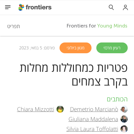
F
תפריט
Frontiers for
Young Minds
r
HE
רעיון מרכזי
מגוון ביולוגי
פורסם: 5 במאי, 2023
מאמרים
o
פטריות כמחוללות מחלות
השתתפות
בקרב צמחים
n
t
הכותבים
A
Chiara Mizzotti
Demetrio Marcianò
i
u
Giuliana Maddalena
t
Silvia Laura Toffolatti
e