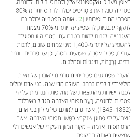
באופן מעריכי (אקספוננציאלי) ולהרוס יבולים. לדוגמה,
פטרייה שנקראת בּוֹטְרִיטִיס יכולה להרוס יותר מ-80%
מפרחי התות ופירותיו [
2
]. אותה הפטרייה יכולה גם
לתקוף עגבניות, להשפיע על יותר מ-70% מצמחי
העגבנייה ולגרום למוות בטרם עת. פטרייה זו מסוגלת
להשפיע על יותר מ-1,400 מִינֵי צמחים שונים, לרבּות
ענבים, פטל, אָסְנָה, שעועית, חסה, וכן על פרחים דוגמת
ורדים, גֶּרְבֵּרוֹת, חינניוֹת וסחלבים.
הוערך שפתוגנים פטרייתיים גורמים לאובדן של מאות
מיליארדי דולרים ברחבי העולם מִדֵּי שנה. בני אדם יכולים
לסבול ישירות מהתוצאות של מתקפות הנגרמות על ידי
פטריות. לדוגמה, רָעָב תפוחי האדמה הגדול באירלנד
(1852–1845), אשר גרם למותם של מיליון בני אדם,
נוצר על ידי פתוגן שנקרא כִּמָּשׁוֹן תפוחי האדמה, אשר
הרס תפוחי אדמה – מקור המזון העיקרי של אנשים דלי
אמצעים באותה התקופה.