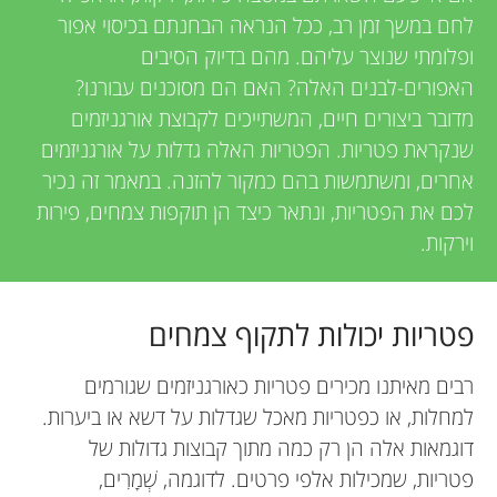
u
i
לחם במשך זמן רב, ככל הנראה הבחנתם בכיסוי אפור
e
n
ופלומתי שנוצר עליהם. מהם בדיוק הסיבים
האפורים-לבנים האלה? האם הם מסוכנים עבורנו?
w
g
מדובר ביצורים חיים, המשתייכים לקבוצת אורגניזמים
e
שנקראת פטריות. הפטריות האלה גדלות על אורגניזמים
M
אחרים, ומשתמשות בהם כמקור להזנה. במאמר זה נכיר
r
לכם את הפטריות, ונתאר כיצד הן תוקפות צמחים, פירות
s
וירקות.
i
n
פטריות יכולות לתקוף צמחים
d
רבים מאיתנו מכירים פטריות כאורגניזמים שגורמים
למחלות, או כפטריות מאכל שגדלות על דשא או ביערות.
s
דוגמאות אלה הן רק כמה מתוך קבוצות גדולות של
פטריות, שמכילות אלפי פרטים. לדוגמה, שְׁמָרִים,