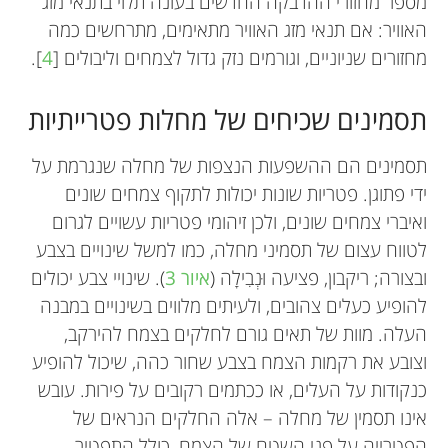
מספר מחזורי ההדבקה החדשים בעונה תלוי בתנאי מזג
האוויר: אם תנאי מזג האוויר מתאימים, מתרחשים כמה
מחזורים שניוניים, וגורמים נזק גדול לצמחים וליבולים [
4
].
תסמינים שכיחים של מחלות פטרייתיות
תסמינים הם ההשפעות הנצפות של מחלה שנגרמת על
ידי פתוגן. פטריות שונות יכולות לתקוף צמחים שונים
ואיברי צמחים שונים, ולכן זיהומי פטריות עשויים לגרום
לטווח עצום של תסמיני מחלה, כמו למשל שינויים בצבע
ובצורה; ריקבון, פציעה וּנְבִילָה (
איור
3
). שינויי צבע יכולים
להופיע כעלים צהובים, ולעיתים מלווים בשינויים במבנה
העלה. מוות של תאים גורם לחלקים בצמח להירקב,
וצובע את רקמות הצמח בצבע שחור כהה, שיכול להופיע
כנקודות על העלים, או ככתמים רקובים על פירות. עובש
אינו תסמין של מחלה – אלה החלקים הנראים של
הפטרייה על פני השטח של הצמח, כולל התפטיר