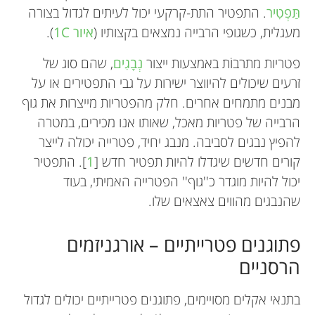
תַּפְטִיר
. התפטיר התת-קרקעי יכול לעיתים לגדול בצורה
מעגלית, כשגופי הרבייה נמצאים בקצותיו (
איור
1C
).
פטריות מתרבוֹת באמצעות ייצור
נְבָגִים
, שהם סוג של
זרעים שיכולים להיווצר ישירות על גבי התפטירים או על
מבנים מתמחים אחרים. חלק מהפטריות מייצרות את גוף
הרבייה של פטריות מאכל, שאותו אנו מכירים, במטרה
להפיץ נבגים לסביבה. מנבג יחיד, פטרייה יכולה לייצר
קורים חדשים שיגדלו להיות תפטיר חדש [
1
]. התפטיר
יכול להיות מוגדר כ''גוף'' הפטרייה האמיתי, בעוד
שהנבגים מהווים צאצאים שלו.
פתוגנים פטרייתיים – אורגניזמים
הרסניים
בתנאי אקלים מסויימים, פתוגנים פטרייתיים יכולים לגדול