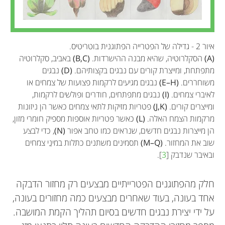
איור 2 - גדילה של הפטרייה הפתוגנית בוטריטיס.
(A)
הסקלרוטיה, שהיא מבנה ההישרדות.
(B,C)
באביב, סקלרוטיה
מתפתחת, ומייצרת קורים עם נבגים בקצותיהם.
(D)
נבגים
משוחררים.
(E–H)
נבגים מגיעים לרקמות פצועות של צמחים או
לאיברי צמחים.
(I)
נבגים מתפתחים, חודרים ופולשים לרקמות,
ומייצרים קורים.
(J,K)
פטריות מזיקות לתאי צמחים כאשר הן ניזונות
מרקמות הצמח האלה.
(L)
כאשר פטריות אוספות מספיק חומרי מזון,
הן מייצרות נבגים חדשים, שנראים כמו טחב אפור
(N)
, כדי לבצע
שוב את המחזור.
(M–Q)
תסמינים משתנים כתלות במינֵי צמחים
ובאיבר שנדבק [
3
].
חלק מהפתוגנים הפטרייתיים מבצעים רק מחזור הדבקה
אחד בעונה, בעוד שאחרים מבצעים כמה מחזורים בעונה,
על ידי יצירת נבגים חדשים בסיום תהליך הקמת המושבה.