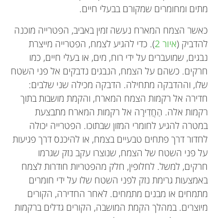
מתים ומחומרים שמקורם בבעלי חיים.
כאשר הצמח המארח נעשה זמין באביב, הפטרייה מוכנה
להדביק (
איור
2
). כדי להגיע לצמח, הפטרייה מייצרת
נבגים, שמועברים על ידי רוח, מים, או בעלי חיים, כמו
חרקים. כשהם על הצמח, הנבגים נדבקים אל פני השטח
שלו, וההדבקה מתחילה. הדבקה מכילה שני שלבים:
חדירה אל רקמות הצמח המארח, והקמת מושבות בתוך
רקמות אלה. הַחֲדִירָה אל רקמות המארח מתבצעת
במטרה להגיע לחומרי המזון שבתוכו. הפטרייה יכולה
לחדור דרך פתחים טבעיים בצמח, או להיכנס דרך פגיעות
על פני השטח של הצמח, שנוצרו עקב נזק שגרמו
חרקים, למשל. לחלופין, חלק מהפטריות חודרות לצמח
באמצעות גרימת נזק לפני השטח שלו על ידי חומרים
מתמחים או מבנים מתמחים. לאחר החדירה, הקורים
מיוצרים. במהלך הקמת המושבה, הקורים גדלים ברקמות