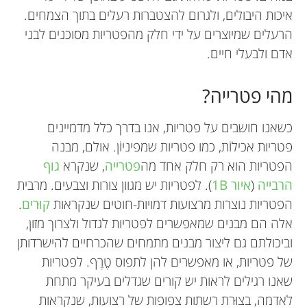
איכות היבולים, ולגרום להצטברות רעלים בתוך הצמחים.
הרעלים שמיוצרים על ידי חלק מהפטריות מסוכנים לבני
אדם ולבעלי חיים.
מהי פטרייה?
כשאנו חושבים על פטריות, אנו בדרך כלל מדמיינים
פטריות אכילוֹת, כמו פטריות שמפיניוֹן. אולם, מבנה
הפטריות הוא רק חלק אחד מה
פטרייה
, שנקרא
גוף
הרבייה
(
איור
1B
). לפטריות יש מגוון צורות וצבעים. מרבית
הפטריות נוצרות מרצועות דמויות-חוטים שנקראות
קוּרים
.
אלה הם מבנים שמאפשרים לפטריות לגדול ולצרוך מזון,
וביכולתם גם ליצור מבנים מתמחים שהכרחיים להישרדותן
של פטריות, או מאפשרים להן לתפוס טֶרֶף. לפטריות
שאנו רגילים לראות יש קורים שגדלים בעיקר מתחת
לאדמה, בצוּרת רשתות צפופות של רצועות, שנקראות