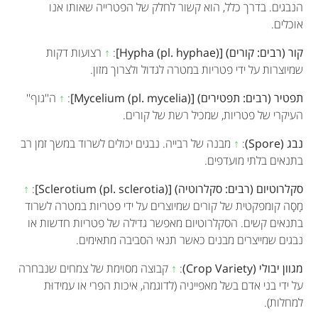
הנבגים. בדרך כלל, הוא קשור לחלק של הפטרייה שאותו אנו
אוכלים.
קור (רבים: קורים) [Hypha (pl. hyphae)]
:
↑
רצועות דקות
שמיוצרות על ידי פטריות במטרה לגדול ולצרוך מזון.
תפטיר (רבים: תפטירים) [Mycelium (pl. mycelia)]
:
↑
ה''גוף''
העיקרי של פטריות, שמכיל רשת של קורים.
נבג (Spore)
:
↑
מבנה של רבייה. נבגים יכולים לשרוד במשך זמן רב
בתנאים בלתי מועדפים.
סקלרוטיום (רבים: סקלרוטיה) [Sclerotium (pl. sclerotia)]
:
↑
מָסָה קומפקטית של קורים שמיוצרים על ידי פטריות במטרה לשרוד
בתנאים קשים. הסקלרוטיום מאפשר גדילה של פטריות חדשות או
נבגים שמייצרים מבנים כאשר תנאי הסביבה מתאימים.
מגוון יבולי (Crop Variety)
:
↑
קבוצה מסוימת של צמחים שנבחרה
על ידי בני אדם בשל מאפייניה (לדוגמה, איכות הפרי או עמידוּת
למחלות).