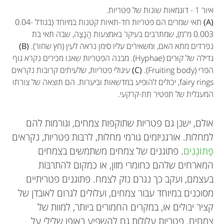
איור 1 - דוגמאות שונות של פטריות.
(A)
תאי שמרים הם פטריות חד-תאיות קטנות במיוחד (בגודל 0.04-
0.003 מ''מ), שמתרבים בעיקר באמצעות הֲנָצָה, שבה תאי בת
נפרדים מתא האם, ומשאירים עליו סימן נראה לעין (חץ שחור).
(B)
גדילה של קוּרים (Hyphae). מבנה הפטריות שאנו מכירים נקרא גוף
הפרי (Fruiting body).
(C)
עיגולי פטריות, שלעיתים קרובות נקראים
fairy rings, יכולים להופיע במדשאות וביערות. הם תוצאה של צורתו
המעגלית של תפטיר תת-קרקעי.
אולם, ישנן גם פטריות שתוקפות צמחים, וגורמות להם
למחלות. אורגניזמים גורמי מחלות, לרבּות פטריות, נקראים
פָּתוֹגֶנִים
. פתוגנים של צמחים משתמשים בצמחים
המארחים שלהם כחומרי מזון, או כמקום להתרבּוֹת
בעצמם, ועקב כך נגרם נזק לצמח. פתוגנים פטריתיים
מסוכנים במיוחד עבור צמחים, ועלולים לגרום לאובדן של
קציר יבולים או, במקרים החמורים ביותר, למוות של
צמחים. פטריות עלולות גם להשפיע באופן שלילי על