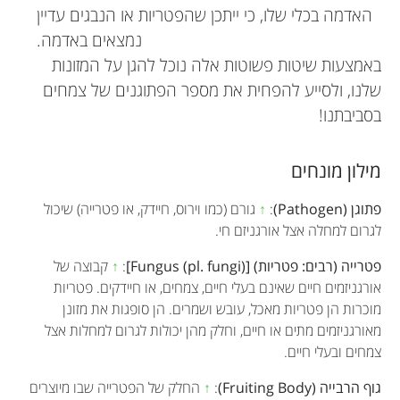
האדמה בכלי שלו, כי ייתכן שהפטריות או הנבגים עדיין
נמצאים באדמה.
באמצעות שיטות פשוטות אלה נוכל להגן על המזונות
שלנו, ולסייע להפחית את מספר הפתוגנים של צמחים
בסביבתנו!
מילון מונחים
פתוגן (Pathogen)
:
↑
גורם (כמו וירוס, חיידק, או פטרייה) שיכול
לגרום למחלה אצל אורגניזם חי.
פטרייה (רבים: פטריות) [Fungus (pl. fungi)]
:
↑
קבוצה של
אורגניזמים חיים שאינם בעלי חיים, צמחים, או חיידקים. פטריות
מוכרות הן פטריות מאכל, עובש ושמרים. הן סופגות את מזונן
מאורגניזמים מתים או חיים, וחלק מהן יכולות לגרום למחלות אצל
צמחים ובעלי חיים.
גוף הרבייה (Fruiting Body)
:
↑
החלק של הפטרייה שבו מיוצרים