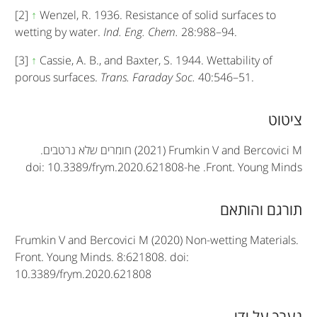
[2]
↑
Wenzel, R. 1936. Resistance of solid surfaces to
wetting by water.
Ind. Eng. Chem.
28:988–94.
[3]
↑
Cassie, A. B., and Baxter, S. 1944. Wettability of
porous surfaces.
Trans. Faraday Soc.
40:546–51.
A
ציטוט
r
(2021) Frumkin V and Bercovici M
חומרים שלא נרטבים.
doi: 10.3389/frym.2020.621808-he
.
Front. Young Minds
t
i
תורגם והותאם
c
Frumkin V and Bercovici M (2020) Non-wetting Materials.
l
Front. Young Minds. 8:621808. doi:
e
10.3389/frym.2020.621808
i
נערך על ידי