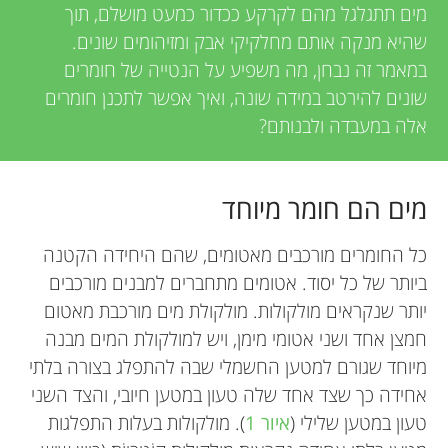
u
מים תתגלגל מהם לקרקע ככדור כמעט מושלם, תוך
w
שהיא מנקה אותם מחלקיקי אבק ומזיהומים שונים.
n
במאמר זה נבחן, מה משפיע על הנטייה של חומרים
e
שונים להירטב במידה שונה, ואיך אפשר לתכנן חומרים
g
r
אלה במעבדה ולבנותם?
M
s
מים הם חומר מיוחד
i
כל החומרים מורכבים מאטומים, שהם היחידה הקטנה
n
ביותר של כל יסוד. אטומים מתחברים למבנים מורכבים
יותר שנקראים מולקולות. מולקולת מים מורכבת מאטום
d
חמצן אחד ושני אטומי מימן, ויש למולקולת המים מבנה
מיוחד שגורם למטען החשמלי שבה להתפלג בצורה בלתי
s
אחידה כך שצד אחד שלה טעון במטען חיובי, והצד השני
טעון במטען שלילי (
איור 1
). מולקולות בעלות התפלגות