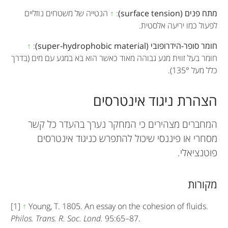
מתח פנים (surface tension)
:
↑
הנטייה של משטחים נוזליים
לפעול כמו יריעה אלסטית.
חומר סופר-הידרופובי (super-hydrophobic material)
:
↑
חומר בעל זווית מגע גבוהה מאוד כאשר הוא בא במגע עם מים (בדרך
כלל מעל
135°
).
הצהרת ניגוד אינטרסים
המחברים מצהירים כי המחקר נערך בהעדר כל קשר
מסחרי או פיננסי שיכול להתפרש כניגוד אינטרסים
פוטנציאלי.
מקורות
[1]
↑
Young, T. 1805. An essay on the cohesion of fluids.
Philos. Trans. R. Soc. Lond.
95:65–87.