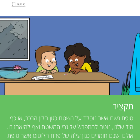
o
Class
תחומים
r
r
s
s
a
f
n
o
d
r
r
e
Y
תַקצִיר
v
טיפת גשם אשר נופלת על משטח כגון חלון הרכב, או כף
o
i
אודות
היד שלנו, נוטה להתפרשׂ על גבי המשטח ואף להיאחז בו.
אולם ישנם חומרים כגון עלה של פרח הלוטוס אשר טיפת
e