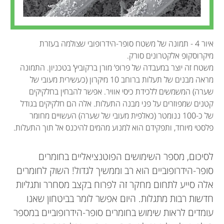
איור 4 - תמונה של משטח סופר-הידרופובי שצולמה בעזרת
מיקרוסקופ אלקטרונים סורק.
משטח זה יוצר במעבדה של פרופ’ מורן ברקוביץ’ בטכניון. התמונה
מראה מבנים של תעלות ברוחב 10 מיקרון (כעשירית מעובי של
שערה) המשמשים ללכידת כיסי אוויר. אפשר להבחין בחלקיקים
קטנים שמפוזרים על פני מבנה התעלות. אלה הם חלקיקים בגודל
של כ-100 ננומטר (כאלפית מעובי של שערה) העשויים מחומר
פלסטי מיוחד, ותפקידם הוא למנוע מהמים להיכנס אל תוך התעלות.
לסיכום, מספר השימושים הפוטנציאליים בחומרים
סופר-הידרופוביים הוא רב וממשיך לגדול! השוק לחומרים
אלה סייע לתחום מחקר זה לפרוח בקצב מסחרר ותגליות
חדשות רבות מתגלות. היום אפשר לומר בביטחון שאנו
עומדים לראות שימוש בחומרים סופר-הידרופוביים במספר