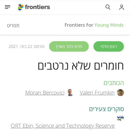
F
תפריט
Frontiers for
Young Minds
r
HE
רעיון מרכזי
מדעי כדור הארץ
פורסם: 22 ביוני, 2021
מאמרים
o
חומרים שלא נרטבים
השתתפות
n
הכותבים
A
t
Moran Bercovici
Valeri Frumkin
u
t
סוקרים צעירים
i
h
e
ORT Ebin, Science and Technology Reserve