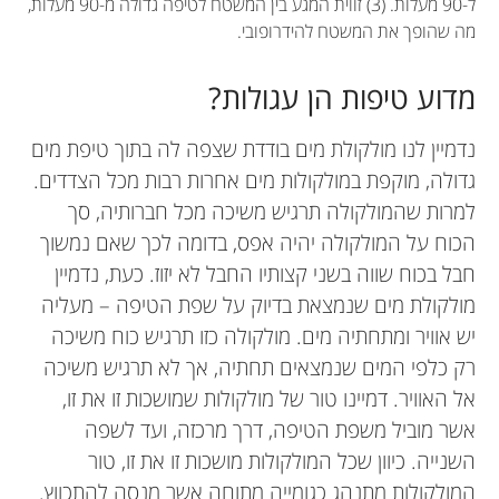
ל-90 מעלות. (3) זווית המגע בין המשטח לטיפה גדולה מ-90 מעלות,
מה שהופך את המשטח להידרופובי.
מדוע טיפות הן עגולות?
נדמיין לנו מולקולת מים בודדת שצפה לה בתוך טיפת מים
גדולה, מוקפת במולקולות מים אחרות רבות מכל הצדדים.
למרות שהמולקולה תרגיש משיכה מכל חברותיה, סך
הכוח על המולקולה יהיה אפס, בדומה לכך שאם נמשוך
חבל בכוח שווה בשני קצותיו החבל לא יזוז. כעת, נדמיין
מולקולת מים שנמצאת בדיוק על שפת הטיפה – מעליה
יש אוויר ומתחתיה מים. מולקולה כזו תרגיש כוח משיכה
רק כלפי המים שנמצאים תחתיה, אך לא תרגיש משיכה
אל האוויר. דמיינו טור של מולקולות שמושכות זו את זו,
אשר מוביל משפת הטיפה, דרך מרכזה, ועד לשפה
השנייה. כיוון שכל המולקולות מושכות זו את זו, טור
המולקולות מתנהג כגומייה מתוחה אשר מנסה להתכווץ.