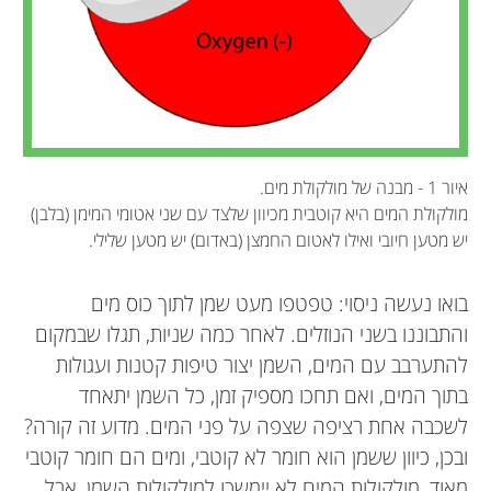
איור 1 - מבנה של מולקולת מים.
מולקולת המים היא קוטבית מכיוון שלצד עם שני אטומי המימן (בלבן)
יש מטען חיובי ואילו לאטום החמצן (באדום) יש מטען שלילי.
בואו נעשה ניסוי: טפטפו מעט שמן לתוך כוס מים
והתבוננו בשני הנוזלים. לאחר כמה שניות, תגלו שבמקום
להתערבב עם המים, השמן יצור טיפות קטנות ועגולות
בתוך המים, ואם תחכו מספיק זמן, כל השמן יתאחד
לשכבה אחת רציפה שצפה על פני המים. מדוע זה קורה?
ובכן, כיוון ששמן הוא חומר לא קוטבי, ומים הם חומר קוטבי
מאוד, מולקולות המים לא יימשכו למולקולות השמן, אבל