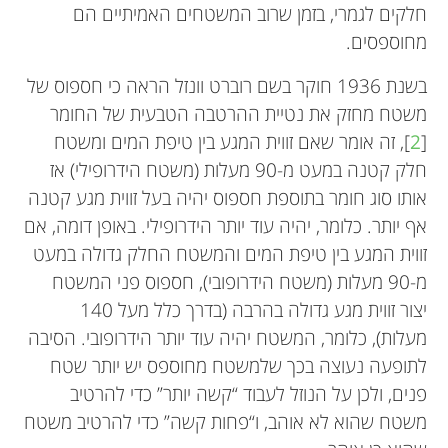
חלקים לגמרי, בזמן שרוב המשטחים האמיתיים הם
מחוספסים.
בשנת 1936 חוקר בשם רוברט וונזל הראה כי חספוס של
משטח מחזק את נטיית ההרטבה הטבעית של החומר
[
2
], זה אומר שאם זווית המגע בין טיפת המים ומשטח
חלק קטנה במעט מ-90 מעלות (משטח הידרופילי) אז
אותו סוג חומר בתוספת חספוס יהיה בעל זווית מגע קטנה
אף יותר. כלומר, יהיה עוד יותר הידרופילי. באופן דומה, אם
זווית המגע בין טיפת המים והמשטח החלק גדולה במעט
מ-90 מעלות (משטח הידרופובי), חספוס פני המשטח
יצור זווית מגע גדולה בהרבה (בדרך כלל מעל 140
מעלות), כלומר, המשטח יהיה עוד יותר הידרופובי. הסיבה
לתופעה נעוצה בכך שלמשטח מחוספס יש יותר שטח
פנים, ולכן על הנוזל לעבוד “קשה יותר” כדי להרטיב
משטח שהוא לא אוהב, ו“פחות קשה” כדי להרטיב משטח