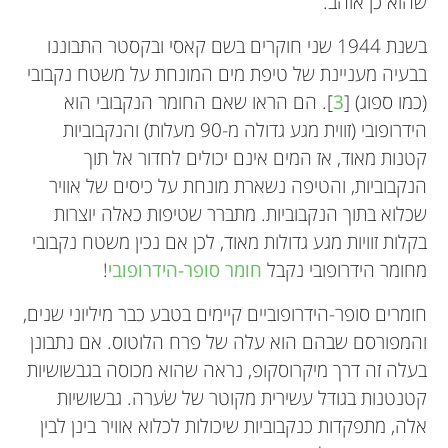
שהוא כן אוהב.
בשנת 1944 שני חוקרים בשם קאסי ובקסטר התבוננו
בבעיה מעניינת של טיפת מים המונחת על משטח נקבובי
(כמו ספוג) [
3
]. הם הראו שאם החומר הנקבובי הוא
הידרופובי (זווית מגע גדולה מ-90 מעלות) והנקבוביות
קטנות מאוד, אז המים אינם יכולים לחדור אל תוך
הנקבוביות, והטיפה נשארת מונחת על כיסים של אוויר
שכלוא בתוך הנקבוביות. מתברר שטיפות כאלה יוצרות
בקלות זוויות מגע גדולות מאוד, לכן אם נכין משטח נקבובי
מחומר הידרופובי נקבל
חומר סופר-הידרופובי
!
חומרים סופר-הידרופוביים קיימים בטבע כבר מיליוני שנים,
והמפורסם שבהם הוא עלה של פרח הלוטוס. אם נתבונן
בעלה זה דרך מיקרוסקופ, נראה שהוא מכוסה בגבשושיות
קטנטנות בגודל עשירית מקוטר של שׂערה. גבשושיות
אלה, מתפקדות כנקבוביות שיכולות לכלוא אוויר בינן לבין