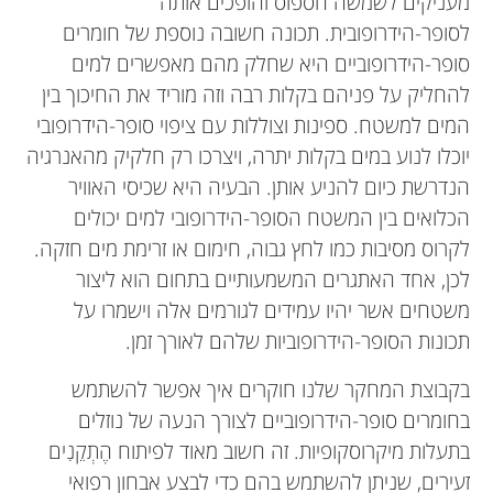
מעניקים לשמשה חספוס והופכים אותה
לסופר-הידרופובית. תכונה חשובה נוספת של חומרים
סופר-הידרופוביים היא שחלק מהם מאפשרים למים
להחליק על פניהם בקלות רבה וזה מוריד את החיכוך בין
המים למשטח. ספינות וצוללות עם ציפוי סופר-הידרופובי
יוכלו לנוע במים בקלות יתרה, ויצרכו רק חלקיק מהאנרגיה
הנדרשת כיום להניע אותן. הבעיה היא שכיסי האוויר
הכלואים בין המשטח הסופר-הידרופובי למים יכולים
לקרוס מסיבות כמו לחץ גבוה, חימום או זרימת מים חזקה.
לכן, אחד האתגרים המשמעותיים בתחום הוא ליצור
משטחים אשר יהיו עמידים לגורמים אלה וישמרו על
תכונות הסופר-הידרופוביות שלהם לאורך זמן.
בקבוצת המחקר שלנו חוקרים איך אפשר להשתמש
בחומרים סופר-הידרופוביים לצורך הנעה של נוזלים
בתעלות מיקרוסקופיות. זה חשוב מאוד לפיתוח הֶתְקֵנִים
זעירים, שניתן להשתמש בהם כדי לבצע אבחון רפואי