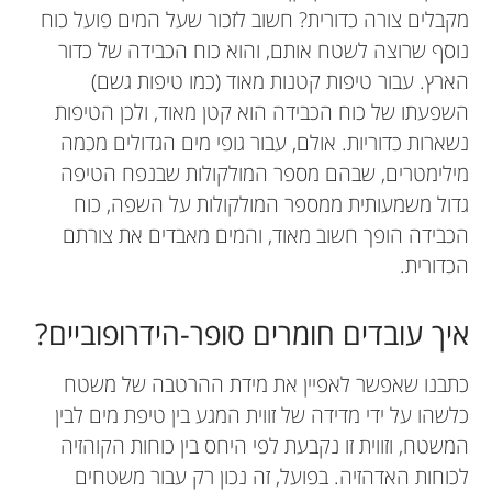
מקבלים צורה כדורית? חשוב לזכור שעל המים פועל כוח
נוסף שרוצה לשטח אותם, והוא כוח הכבידה של כדור
הארץ. עבור טיפות קטנות מאוד (כמו טיפות גשם)
Moran Bercovici
Valeri Frumkin
השפעתו של כוח הכבידה הוא קטן מאוד, ולכן הטיפות
ORT Ebin, Science and
נשארות כדוריות. אולם, עבור גופי מים הגדולים מכמה
Technology Reserve Class
מילימטרים, שבהם מספר המולקולות שבנפח הטיפה
גיל: 14–15
גדול משמעותית ממספר המולקולות על השפה, כוח
הכבידה הופך חשוב מאוד, והמים מאבדים את צורתם
אני חוקר בפוסט-דוקטורט בפקולטה למתמטיקה של
אני פרופסור חבר להנדסת מכונות והנדסה ביו-רפואית
הכדורית.
בטכניון. במעבדה שלי, אנו חוקרים איך נוזלים
אנו כיתת עתודה מדעית טכנולוגית בבית ספר אורט
המכון הטכנולוגי של מסצ’וסטס, בעברי מהטכניון. אני
מתנהגים בקנה מידה קטן, כשהם מושפעים על ידי
אבין ברמת גן. אורט אבין הוא בית ספר תיכון למדעים
מתעניין מאוד בתופעות שפה, שזה כל הדברים המוזרים
איך עובדים חומרים סופר-הידרופוביים?
ואומנויות. בית הספר מקדם מקצועות טכנולוגיים
שדות תרמיים וחשמליים, תגובות כימיות ותהליכים
והמפתיעים שקורים בגבולות בין זורמים שונים. אני גם
מובילים: ביוטכנולוגיה, רובוטיקה ומדעי המחשב -
אוהב מאוד להנגישׁ מדע לקהל הרחב, ולחלוק את כל
ביולוגיים. אנו מתעניינים בהבנת התהליכים הבסיסיים
כתבנו שאפשר לאפיין את מידת ההרטבה של משטח
סייבר.
הדברים היפים שיוצא לנו לראות ולגלות.
וביכולת ליישם אותם ליצירת כלים וטכנולוגיות חדשות
כלשהו על ידי מדידה של זווית המגע בין טיפת מים לבין
*
valerafr@gmail.com
עבור מגוון רחב של תחומים.
המשטח, וזווית זו נקבעת לפי היחס בין כוחות הקוהזיה
לכוחות האדהזיה. בפועל, זה נכון רק עבור משטחים