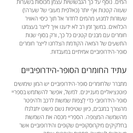
המים. נוסף על כך הגבשושיות עצמן מכוסות בשערות
שעווה קטנות אף יותר (כאלפית מעובי של שערה!)
שעוזרות למנוע מהמים לחדור אל תוך כיסי האוויר
הכלואים. במשך זמן רב לא ידענו איך לייצר בעצמנו
חומרים עם מבנים קטנים כל כך, ורק בסוף שנות
התשעים של המאה הקודמת הצלחנו לייצר חומרים
סופר-הידרופוביים אמיתיים במעבדות.
עתיד החומרים הסופר-הידרופיביים
מתברר שלחומרים סופר-הידרופוביים יש המון שימושים
פוטנציאליים מעניינים. למשל, אפשר להשתמש בספריי
סופר-הידרופובי כדי לְצַפּוֹת שמשות לרכב ולהיפטר
מהצורך במגבים, כיוון שטיפות גשם פשוט יתגלגלו
מהשמשה המצופה. הספריי מכסה את השמשות
בחלקיקים מיקרוסקופיים שקופים והידרופוביים אשר