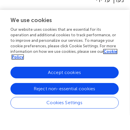
n
f
Idan Segev
We use cookies
o
מנחים מדעיים
Our website uses cookies that are essential for its
r
operation and additional cookies to track performance, or
to improve and personalize our services. To manage your
Idan Segev
m
cookie preferences, please click Cookie Settings. For more
information on how we use cookies, please see our
Cookie
a
Policy
תאריך פרסום
t
פורסם אונליין: 22 ביוני, 2021.
Accept cookies
i
o
Copyright © 2020 © 2021 Frumkin and Bercovici
Reject non-essential cookies
n
Cookies Settings
זהו מאמר בגישה פתוחה שמופץ תחת תנאי רישיון
Creative
Commons Attribution (CC BY)
. השימוש, ההפצה או
ההעתקה מותרים לשימוש בפורומים אחרים ובלבד שיינתן קרדיט
למחבר(ים) המקוריים ולבעל(י) זכויות היוצרים, ושהפרסום המקורי