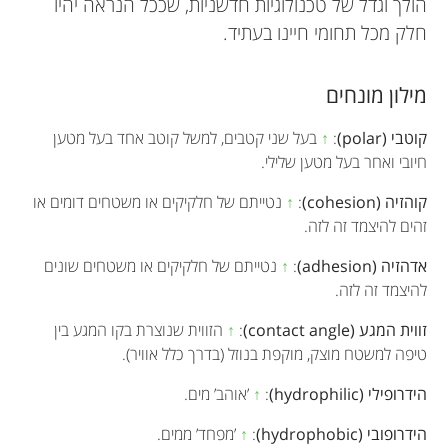
הולך וגדל של טכנולוגיות חדשניות, שככל הנראה יהיו
חלק מכל תחומי חיינו בעתיד.
מילון מונחים
קוטבי (polar)
:
↑
בעל שני קטבים, למשל קוטב אחד בעל מטען
חיובי ואחר בעל מטען שלילי.
קוהזיה (cohesion)
:
↑
נטייתם של חלקיקים או משטחים דומים או
זהים להיצמד זה לזה.
אדהזיה (adhesion)
:
↑
נטייתם של חלקיקים או משטחים שונים
להיצמד זה לזה.
זווית המגע (contact angle)
:
↑
הזווית שנוצרת בקו המגע בין
טיפה למשטח מוצק, מוקפת בנוזל (בדרך כלל אוויר).
הידרופילי (hydrophilic)
:
↑
’אוהב’ מים.
הידרופובי (hydrophobic)
:
↑
’מפחד’ ממים.