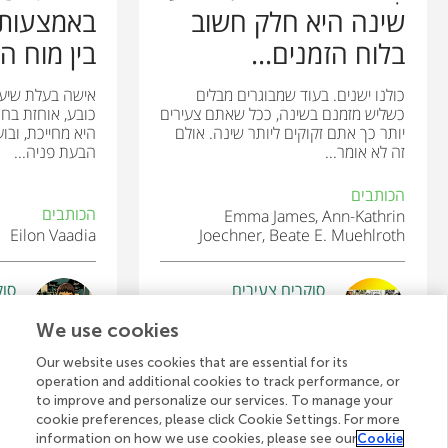
שינה היא חלק חשוב
באמצעות 
בלוח הזמנים...
בין מוח ה
כולנו ישנים. בעוד שמבוגרים מבלים
אישה בעלת שיער 
כשליש מזמנם בשינה, ככל שאתם צעירים
כובע, אוחזת בחט
יותר כך אתם זקוקים ליותר שינה. אולם
היא מחייכת, וב
זה לא אומר...
הבעת פניה...
הכותבים
הכותבים
Emma James, Ann-Kathrin
Eilon Vaadia
Joechner, Beate E. Muehlroth
סוקרים צעירים
סוק
oby
Hathaway Brown School
We use cookies
גיל: 14–15
גיל: 
Our website uses cookies that are essential for its
operation and additional cookies to track performance, or
to improve and personalize our services. To manage your
cookie preferences, please click Cookie Settings. For more
לצפייה בכל המאמרים
information on how we use cookies, please see our
Cookie