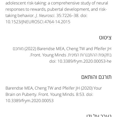
adolescent risk-taking: a comprehensive study of neural
responses to rewards, pubertal development, and risk-
taking behavior.
J. Neurosci
. 35:7226–38. doi:
10.1523/JNEUROSCI.4764-14.2015
A
ציטוט
r
(2022) Barendse MEA, Cheng TW and Pfeifer JH
מוחכם
t
בתקופת ההתבגרות המינית.
Front. Young Minds
.
doi: 10.3389/frym.2020.00053-he
i
c
תורגם והותאם
l
Barendse MEA, Cheng TW and Pfeifer JH (2020) Your
e
Brain on Puberty. Front. Young Minds. 8:53. doi:
10.3389/frym.2020.00053
i
n
נערך על ידי