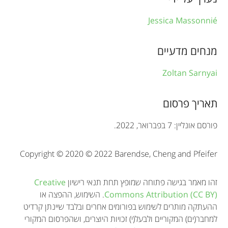
f
Jessica Massonnié
o
r
מנחים מדעיים
m
Zoltan Sarnyai
a
t
תאריך פרסום
i
פורסם אונליין: 7 בפברואר, 2022.
o
Copyright © 2020 © 2022 Barendse, Cheng and Pfeifer
n
זהו מאמר בגישה פתוחה שמופץ תחת תנאי רישיון
Creative
Commons Attribution (CC BY)
. השימוש, ההפצה או
ההעתקה מותרים לשימוש בפורומים אחרים ובלבד שיינתן קרדיט
למחבר(ים) המקוריים ולבעל(י) זכויות היוצרים, ושהפרסום המקורי