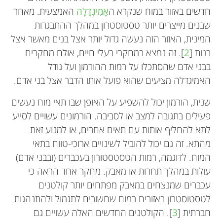
חדשים באזור במוח שנקרא ה
אָמִיגְדָלָה
האמצעית. מאחר
שבנים מייצרים יותר טסטוסטרון במהלך ההתבגרות
המינית, האזור הזה נעשה גדול יותר אצל בנים מאשר אצל
בנות [
2
]. זה נמצא במחקרי בעלי חיים, אולם מחקרים
בבני אדם שהסתכלו על רמות ההורמון ועל גודל
האמיגדלה מציעים שהוא פועל אותו הדבר אצל בני אדם.
שנית, הורמון יכול להשפיע על האופן שבו תאי מוח נעשים
פעילים בתגובה למצב או לסביבה. הורמונים עשויים לסייע
לתא להחליף אותות עם תאים אחרים, או למנוע זאת
מהתא. זה גם יכול להוביל לשינויים ארוכי-טווח בתאי
המוח. לדוגמה, רמות הטסטסטורון בעכברים (ובבני אדם)
עולות במהלך תחרות או מאבק. מחקר אחד הראה כי
עכברים שמנצחים במאבק מפתחים יותר קולטנים
לטסטוסטרון באזורים במוח שחשובים לתגמול ולהתנהגות
חברתית [
3
]. הקולטנים החדשים האלה עשויים גם