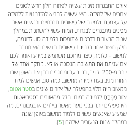
מינית עובדת, וכל הדברים שמשפיעים על התפתחות
לדבר עם אנשים על מדע. כשאיני חוקרת אני אוהבת
אתם מסיימים תיכון ומתחילים אוניברסיטה או עבודה.
וכך הכרתי הרבה חברים חדשים. מאז שראיתי תא מוח
אולם התבגרות מינית עשויה לפתוח חלון חדש לסוגים
לבשל, לרקוד ולטפס. עבור פרויקט המדעים שלי
המוח אצל ילדים ונערים. בזמני הפנוי אני אוהבת
חי יוֹרֶה באוקספורד, אני עובד לקראת מטרתי להיות
מעברי המפתח האלה יכולים להיות קשים, אולם הם
אחרים של למידה. היא עשויה להביא להזדמנויות ללמידה
רופא. עשיתי זאת על ידי קריאת מאמרים רבים
הזדמנויוית מצוינות להוביל אנשים צעירים לנתיבים
בכיתה ח ניסיתי להראות כי המזון שהוגש בקפיטריה
לטפס על סלעים ולטייל למקומות שאף פעם לא הייתי
על עצמכם, ולמידה של כישורים חברתיים ורגשיים אשר
בהם קודם. *
והקשבה להרצאות. אני גם אוהב כלבים.
barendse@uoregon.edu
שלנו לא היה חוקי – במילים אחרות, לא היה מספיק
חיוביים. אני אוהבת לנגן על פסנתר או לחפש אבני חן
מכינים מתבגרים לבגרות. המוח עשוי להשתנות במהלך
בחוף.
מזין ביחס לחוקים הפדרליים!
שנות הנעורים בדרכים שתומכות בלמידה כזו. לדוגמה,
חלק חשוב אחד בלמידת כישורים חדשים הוא תגובה
למשוב – כלומר, כיצד מוחכם משתמש במידע ואומר לכם
אם עניתם את התשובה הנכונה או לא. מחקר אחד של
יותר מ-200 ילדים, בני נוער ומבוגרים בחן את האופן שבו
המוח מגיב בעת למידה ממשוב. כמה טוב אנשים למדו
ממשוב היה תלוי בהפעלה של אזורים שונים ב
סטריאטוּם
,
אזור מַפְתֵּחַ ללמידה במוח. חלק מהאזורים בסטריאטום
היו פעילים יותר בבני נוער מאשר בילדים או במבוגרים, מה
שמציע שאנשים עשויים ללמוד ממשוב באופן שונה
במהלך שנות הנעורים שלהם [
5
].