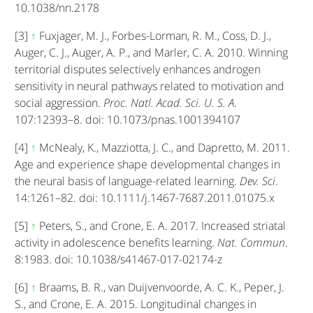
10.1038/nn.2178
[3]
↑
Fuxjager, M. J., Forbes-Lorman, R. M., Coss, D. J.,
Auger, C. J., Auger, A. P., and Marler, C. A. 2010. Winning
territorial disputes selectively enhances androgen
sensitivity in neural pathways related to motivation and
social aggression.
Proc. Natl. Acad. Sci. U. S. A
.
107:12393–8. doi: 10.1073/pnas.1001394107
[4]
↑
McNealy, K., Mazziotta, J. C., and Dapretto, M. 2011.
Age and experience shape developmental changes in
the neural basis of language-related learning.
Dev. Sci
.
14:1261–82. doi: 10.1111/j.1467-7687.2011.01075.x
[5]
↑
Peters, S., and Crone, E. A. 2017. Increased striatal
activity in adolescence benefits learning.
Nat. Commun
.
8:1983. doi: 10.1038/s41467-017-02174-z
[6]
↑
Braams, B. R., van Duijvenvoorde, A. C. K., Peper, J.
S., and Crone, E. A. 2015. Longitudinal changes in