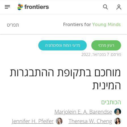
F
תפריט
Frontiers for
Young Minds
r
HE
רעיון מרכזי
מדעי המוח ופסיכולוגיה
פורסם: 7 בפברואר, 2022
מאמרים
o
מוחכם בתקופת ההתבגרות
השתתפות
n
המינית
t
הכותבים
A
i
Marjolein E. A. Barendse
u
Jennifer H. Pfeifer
Theresa W. Cheng
e