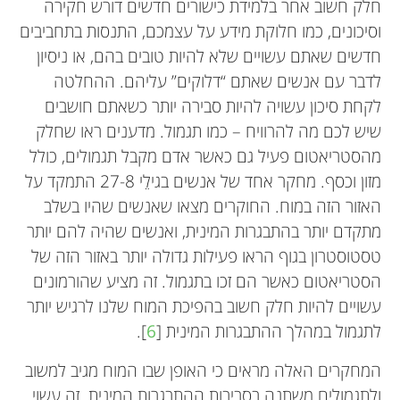
חלק חשוב אחר בלמידת כישורים חדשים דורש חקירה
וסיכונים, כמו חלוקת מידע על עצמכם, התנסות בתחביבים
חדשים שאתם עשויים שלא להיות טובים בהם, או ניסיון
לדבר עם אנשים שאתם “דלוקים” עליהם. ההחלטה
לקחת סיכון עשויה להיות סבירה יותר כשאתם חושבים
שיש לכם מה להרוויח – כמו תגמול. מדענים ראו שחלק
מהסטריאטום פעיל גם כאשר אדם מקבל תגמולים, כולל
מזון וכסף. מחקר אחד של אנשים בגילֵי 27-8 התמקד על
האזור הזה במוח. החוקרים מצאו שאנשים שהיו בשלב
מתקדם יותר בהתבגרות המינית, ואנשים שהיה להם יותר
טסטוסטרון בגוף הראו פעילות גדולה יותר באזור הזה של
הסטריאטום כאשר הם זכו בתגמול. זה מציע שהורמונים
עשויים להיות חלק חשוב בהפיכת המוח שלנו לרגיש יותר
לתגמול במהלך ההתבגרות המינית [
6
].
המחקרים האלה מראים כי האופן שבו המוח מגיב למשוב
ולתגמולים משתנה בסביבות ההתבגרות המינית. זה עשוי