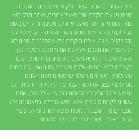
u
שונה עבור כל אחד. עבור חלק מהמתבגרים, התבגרות
i
מינית מגיעה מוקדם יותר מאצל אחרים, ועבור חלק היא
n
e
מתרחשת מהר יותר מאצל אחרים. מסיבה זו, ילדים באותו
הגיל יכולים להיראות שונים מאוד זה מזה – הגוף שלהם
g
w
גדל בקצב שונה. אולם חוקרים גילו שהתבגרות מינית לא
e
רק משנה את גופכם, אלא גם את מוחכם. הסיבה לכך
M
היא שהתבגרות מינית מערבת שינויים בהורמונים שגם
r
נקשרים לתאי המוח שלכם ומשנים את האופן שבו המוח
i
s
גדל ולומד. השינויים האלה שימושיים מאחר שהם
מסייעים לְעַצֵּב את המוח עבור צורות למידה חדשות. הם
n
גם עשויים להוביל ל“מהמוּרוֹת בכביש” – לדוגמה, אתם
עשויים לקחת סיכונים שלא ממש עובדים. במאמר זה אנו
d
מסבירים מה התבגרות מינית עושה למוח, ומדוע שינויי
המוח האלה חשובים כדי להכינכם לבגרות.
s