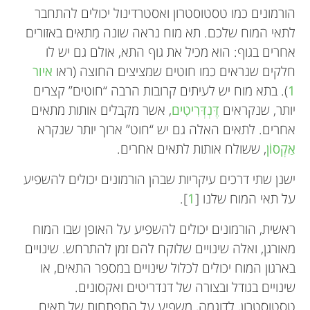
הורמונים כמו טסטוסטרון ואסטרדינול יכולים להתחבר
לתאי המוח שלכם. תא מוח נראה שונה מִתאים באזורים
אחרים בגוף: הוא מכיל את גוף התא, אולם גם יש לו
חלקים שנראים כמו חוטים שמציצים החוצה (ראו
איור
1
). בתא מוח יש לעיתים קרובות הרבה “חוטים” קצרים
יותר, שנקראים
דֶּנְדְּרִיטִים
, אשר מקבלים אותות מתאים
אחרים. לתאים האלה גם יש “חוט” ארוך יותר שנקרא
אַקְסוֹן
, ששולח אותות לתאים אחרים.
ישנן שתי דרכים עיקריות שבהן הורמונים יכולים להשפיע
על תאי המוח שלנו [
1
].
ראשית, הורמונים יכולים להשפיע על האופן שבו המוח
מאורגן, ואלה שינויים שלוקח להם זמן להתרחש. שינויים
בארגון המוח יכולים לכלול שינויים במספר התאים, או
שינויים בגודל ובצורה של דנדריטים ואקסונים.
טסטוסטרון, לדוגמה, משפיע על התפתחות של תאים