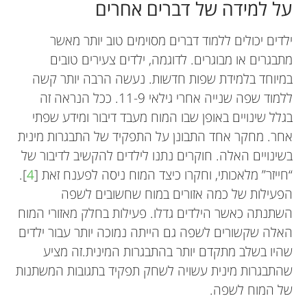
על למידה של דברים אחרים
ילדים יכולים ללמוד דברים מסוימים טוב יותר מאשר
מתבגרים או מבוגרים. לדוגמה, ילדים צעירים טובים
במיוחד בלמידת שפות חדשות. נעשה הרבה יותר קשה
ללמוד שפה שנייה אחרי גילאי 11-9. ככל הנראה זה
בגלל שינויים באופן שבו המוח מעבד דיבור ומידע שפתי
Theresa W. Cheng
Jennifer H. Pfeifer
אחר. מחקר אחד התבונן על התפקיד של התבגרות מינית
Benjamin
Marjolein E. A. Barendse
בשינויים האלה. חוקרים נתנו לילדים להקשיב לדיבור של
גיל: 11
“חייזר” מלאכותי, וחקרו כיצד המוח ניסה לפענח זאת [
4
].
הפעילות של כמה אזורים במוח שחשובים לשפה
השתנתה כאשר הילדים גדלו. פעילות בחלק מאזורי המוח
אני לומדת פסיכולוגיה ומדעי המוח במדינת אורגון
אני חוקרת כיצד השינויים המרכזיים שמתבגרים חווים
האלה שקשורים לשפה גם הייתה נמוכה יותר עבור ילדים
במוח, בגוף ובעולמות החברתיים שלהם קשורים
אני חוקרת פוסט-דוקטורנטית בתחום מדעי המוח
הנושאים האהובים עליי בבית הספר הם מתמטיקה
היפה. בעבודתי, אני מפענחת כיצד התבגרות מינית,
שהיו בשלב מתקדם יותר בהתבגרות המינית.זה מציע
ואנגלית מאחר שאני אוהב ללמוד מידע חדש ולהיות
החברתיים-ההתפתחותיים באוניברסיטת אורגון. לפני
לרווחתם. אני מתמקדת בזמנים שבהם הרבה שינויים
סטרס וחוויות חברתיות משנות את מוחם של מתבגרים.
שהתבגרות מינית עשויה לשחק תפקיד בתגובות המשתנות
מאותגר. הפעילות החוץ-לימודית שאני הכי נהנה
בעבר הייתי מורה למדעים בחטיבת ביניים ובבית ספר
מתרחשים בבת אחת – כמו כאשר אתם מתחילים את
שהתחלתי לעבוד באורגון, למדתי בהולנד ובאוסטרליה.
של המוח לשפה.
תיכון, ואחד החלקים הטובים ביותר בעבודה שלי היה
אני מרותקת מהאופן שבו המוח עובד, וכיצד התבגרות
ההתבגרות המינית והולכים לחטיבת הביניים, או כאשר
ממנה היא כדור-מים מאחר שאני אוהב לעבוד בקבוצה,