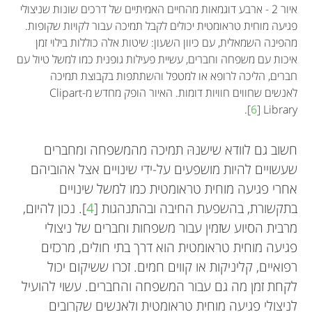
איור 2 - ארבע דוגמאות מהחיים האמיתיים של דרכים שונות שניצולי
פגיעה מוחית טראומטית יכולים לקבל תמיכה עבור לקויות שקופות.
מהפינה השמאלית, עם כיוון השעון: שיטות אלה כוללות בילוי זמן
איכות עם משפחה וחברים, עשיית פעילות גופנית כמו למשל טיול עם
חברים, הליכה לרופא או למטפל והשתתפות בקבוצת תמיכה
לאנשים שחווים חוויות דומות. האיור הופק מחדש מ-
Clipart
].
6
[
Library
חשוב גם לוודא שישנהּ תמיכה מהמשפחה ומחברים
שעשויים להיות מושפעים על-ידי שינויים אצל אהוביהם
אחרי פגיעה מוחית טראומטית כמו למשל שינויים
בתקשורת, בהשפעת החיבה ובהתנהגות [
4
]. נכון להיום,
מרבית הסיוע שזמין עבור משפחות וחברים של ניצולי
פגיעה מוחית טראומטית הוא דרך בתי חולים, מרכזים
רפואיים, קליניקות או קווים חמים. זכרו ששיקום יכול
לקחת זמן מה גם עבור המשפחה והחברים. עשוי להועיל
לניצולי פגיעה מוחית טראומטית ולאנשים שקרובים