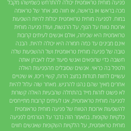
u
v
פגיעה מוחית טראומטית יכולה להתרחש כשמישהו מקבל
מכה בראשו או בראשה, או חווה סוג אחר של טראומה
i
n
במוח. לפגיעה מוחית טרואמטית יכולות להיות השפעות
e
ארוכות טווח על הגוף, על הרגשות, ועוד! פגיעה מוחית
g
טרואמטית היא שכיחה, אולם אנשים לעיתים קרובות
w
אינם מבינים עד כמה חמוּרה היא יכולה להיות. הבנה
M
e
טובה של פגיעה מוחית טראומטית ושל ההשפעות שלה
חשובה כדי שרופאים ואנשי סיעוד יוכלו לאבחן אותה
r
i
ולטפל בה כראוי. אנשים שסובלים מהפגיעות האלה
s
עשויים לחוות תנודות במצב הרוח, קשיי ריכוז, או שינויים
n
אחרים מאיך שהם נהגו להרגיש. מאחר שזה עלול להיות
לא פשוט לזהות מייד בהתחלה שהבעיות האלה קשורות
d
לפגיעה מוחית טראומטית, אנו לעיתים קרובות מתייחסים
להשפעות ארוכות הטווח של פגיעה מוחית טראומטית
s
כלקויות שקופות. במאמר הזה נדבר על הגורמים לפגיעה
מוחית טראומטית, על הלקויות השקופות שאנשים חווים