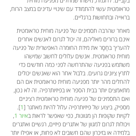
בקביים. לדוגמה, מישהו שמחלים מפגיעה מוחית
טראומטית עשוי להתמודד עם שינויי עדינים במצב הרוח,
בראייה ובתחושות ברגליים.
מאחר שהרבה תסמינים של פגיעה מוחית טראומטית
אינם ברורים מאליהם, זה יכול לגרום לאנשים אחרים
להעריך בחֶסֶר את מידת החוּמרה האפשרית של פגיעה
מוחית טראומטית. אנשים עלולים לחשוב שמישהו
משתמש בפגיעה שהתרחשה לפני כמה חודשים כדי
לתרץ ציונים גרועים. בלבול אחר הוא שאנשים יכולים
להחלים מהר יותר מפגיעה מוחית טראומטית אם הם
מתאמצים יותר בבית הספר או בפיזיותרפיה. זה לא נכון,
ואם התסמינים של פגיעה מוחית טראומטית רציניים
מספיק, ביצוע של פיזיותרפיה עלול להיות מאתגר [
1
].
לקויות שקופות הן מגוונות, כפי שאפשר לראות ב
איור 1
,
ויכולות לגרום למגוון של אתגרים פיזיים, רגשיים ואתגרים
בלמידה או בזיכרון שהם חשובים לא פחות, או אפילו יותר