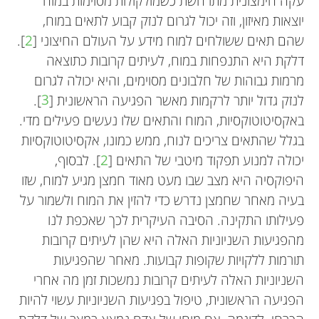
עקה חימצונית מתרחשת כשמולקולות מסוימות במוח
יוצאות מאיזון, וזה יכול לגרום לנזק קבוע לתאים במוח,
שהם תאים ששולחים למוח מידע על העולם החיצוני [
2
].
דלקת היא התנפחות במוח, לעיתים קרובות כתוצאה
מרמות גבוהות של חלבונים מסוימים, והיא יכולה לגרום
לנזק גדול יותר לרקמות מאשר הפגיעה הראשונית [
3
].
באקסיטוטוקסיות, המוח והתאים שלו נעשים פעילים מדי.
בגלל שהתאים צריכים לנוח, ממש כמונו, אקסיטוטוקסיות
יכולה למנוע תפקוד מיטבי של התאים [
2
]. לבסוף,
היפוקסיה היא מצב שבו מעט מאוד חמצן מגיע למוח, שזו
בעיה מאחר שחמצן נדרש כדי להזין את המוח ולשמור על
פעילותו התקינה. הסיבה העיקרית לכך שאכפת לנו
מהפגיעות השניוניות האלה היא שהן לעיתים קרובות
תורמות ללקויות שקופות קבועות. מאחר שהפגיעות
השניוניות האלה לעיתים קרובות נמשכות זמן מה אחרי
הפגיעה הראשונית, טיפול בפגיעות השניוניות עשוי להיות