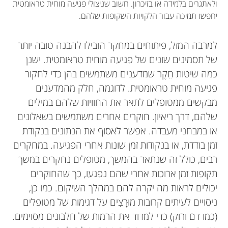
ולאתגרים בלמידה או בזיכרון. חשוב שניצולי פגיעה מוחית טראומטית
יחפשו תמיכה עבור הלקויות השקופות שלהם.
למרבה המזל, פיתוחים במחקר הובילו להבנה טובה יותר
של תסמינים שונים של פגיעה מוחית טראומטית. ישנן
כמה שיטות חֵקֶר שמדענים משתמשים בהן כדי לחקור
פגיעה מוחית טראומטית. לדוגמה, חלק מהמדענים
מבקשים ממטופלים לתאר את החוויות שלהם במילים
שלהם, דרך ריאיון. חוקרים אחרים משתמשים בשאלונים
או במבחני מעבדה. אפשר לאסוף את הנתונים בנקודת
זמן בודדת, או בנקודות זמן שונות אחרי הפגיעה. במחקרים
רבים, כולל זה שנתאר בהמשך, מטופלים נחקרים במשך
תקופות זמן ארוכות אחרי שהם נפגעו, כך שהחוקרים
יכולים לראות מה יקרה להם במהלך השיקום. כמו כן,
ניסויים לעיתים קרובות מוּרָצִים על דגימות של מטופלים
(כמו דם ורוק) כדי למדוד את הרמות של חלבונים מסוימים.