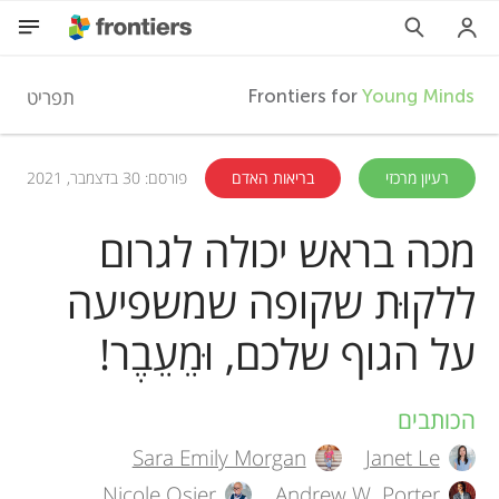
F
תפריט
Frontiers for
Young Minds
r
HE
רעיון מרכזי
בריאות האדם
פורסם: 30 בדצמבר, 2021
מאמרים
o
מכה בראש יכולה לגרום
השתתפות
ללקוּת שקופה שמשפיעה
n
על הגוף שלכם, וּמֵעֵבֶר!
t
i
הכותבים
A
Sara Emily Morgan
Janet Le
u
e
Nicole Osier
Andrew W. Porter