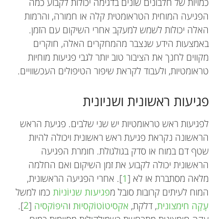
כמויות של חלבונים שונים בדגימה יכולות לקבוע כמה
הפגיעה המוחית הטראומטית קלה או חמורה, והרמות
האלה יכולות לשמש למעקב אחרי השיקום עם הזמן.
באמצעות הידע שנצבר מהמחקרים האלה, חוקרים
מקווים לחנך את הציבור טוב יותר לגבי פגיעות מוחיות
טראומטיות, ולעבוד לקראת שיפור הטיפולים העכשוויים.
פגיעות ראשונית ושניונית
לפגיעות ראש טראומטיות יש שני שלבים. פגיעת הראש
הראשונה נקראת פגיעת ראש ראשונית ויכולה להיות
שטף דם במוח או סדק בגולגולת. חומרת הפגיעה
הראשונית יכולה לקבוע את זמן השיקום ואם החלמה
מלאה מסתברת או לא [
1
]. אחרי הפגיעה הראשונית,
המוח לעיתים קרובות סובל מ
פגיעות שניוֹניוֹת
כמו למשל
עָקָה חימצונית
, דלקת,
אקסיטוֹטוֹקסיוּת
ו
היפוֹקסיה
[
2
].