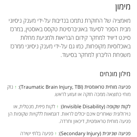
מימון
מאמציה של החוקרת נתמכו בנדיבות על-ידי מענק ניסיוני
מבית הספר לסיעוד באוניברסיטת טקסס באוסטין, במרכז
סיינט דיוויד למחקר קידום הבריאות ולמניעת מחלות
באוכלוסיות מקופחות, כמו גם על-ידי מענק ניסיוני ממרכז
משפחת הליברון למחקר בסיעוד.
מילון מונחים
פגיעה מוחית טראומטית (Traumatic Brain Injury, TBI)
:
↑
נזק
מוחי כתוצאה ממכה חזקה או זעזוע לראש.
לקות שקופה (Invisible Disability)
:
↑
לקות פיזית, מנטלית, או
נוירולוגית שאחרים אינם יכולים לראות. דוגמאות ללקויות שקופות הן
פגיעה מוחית טראומטית, דיכאון וחרדה.
פגיעה שניונית (Secondary Injury)
:
↑
פגיעה בלתי ישירה