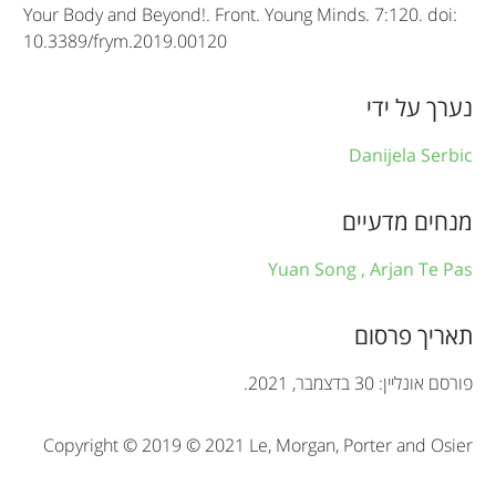
Your Body and Beyond!. Front. Young Minds. 7:120. doi:
i
10.3389/frym.2019.00120
n
f
נערך על ידי
o
Danijela Serbic
r
מנחים מדעיים
m
a
Yuan Song ,
Arjan Te Pas
t
תאריך פרסום
i
o
פורסם אונליין: 30 בדצמבר, 2021.
n
Copyright © 2019 © 2021 Le, Morgan, Porter and Osier