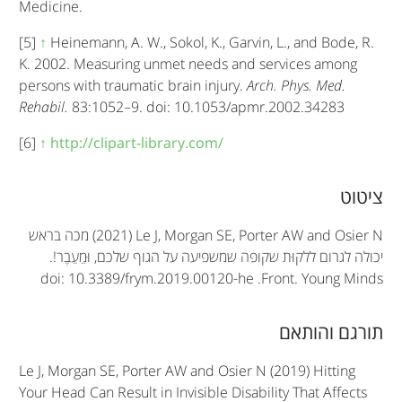
Medicine.
[5]
↑
Heinemann, A. W., Sokol, K., Garvin, L., and Bode, R.
K. 2002. Measuring unmet needs and services among
persons with traumatic brain injury.
Arch. Phys. Med.
Rehabil.
83:1052–9. doi: 10.1053/apmr.2002.34283
[6]
↑
http://clipart-library.com/
A
ציטוט
r
(2021) Le J, Morgan SE, Porter AW and Osier N
מכה בראש
t
יכולה לגרום ללקוּת שקופה שמשפיעה על הגוף שלכם, וּמֵעֵבֶר!.
doi: 10.3389/frym.2019.00120-he
.
Front. Young Minds
i
c
תורגם והותאם
l
Le J, Morgan SE, Porter AW and Osier N (2019) Hitting
e
Your Head Can Result in Invisible Disability That Affects