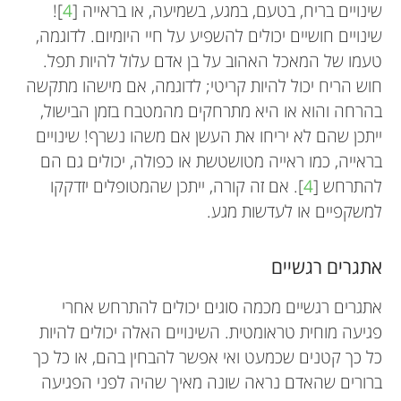
שינויים בריח, בטעם, במגע, בשמיעה, או בראייה [
4
]!
שינויים חושיים יכולים להשפיע על חיי היומיום. לדוגמה,
טעמו של המאכל האהוב על בן אדם עלול להיות תפל.
חוש הריח יכול להיות קריטי; לדוגמה, אם מישהו מתקשה
בהרחה והוא או היא מתרחקים מהמטבח בזמן הבישול,
ייתכן שהם לא יריחו את העשן אם משהו נשרף! שינויים
בראייה, כמו ראייה מטושטשת או כפולה, יכולים גם הם
להתרחש [
4
]. אם זה קורה, ייתכן שהמטופלים יזדקקו
למשקפיים או לעדשות מגע.
אתגרים רגשיים
אתגרים רגשיים מכמה סוגים יכולים להתרחש אחרי
פגיעה מוחית טראומטית. השינויים האלה יכולים להיות
כל כך קטנים שכמעט ואי אפשר להבחין בהם, או כל כך
ברורים שהאדם נראה שונה מאיך שהיה לפני הפגיעה