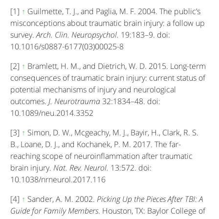
[1]
↑
Guilmette, T. J., and Paglia, M. F. 2004. The public’s
misconceptions about traumatic brain injury: a follow up
survey.
Arch. Clin. Neuropsychol.
19:183–9. doi:
10.1016/s0887-6177(03)00025-8
[2]
↑
Bramlett, H. M., and Dietrich, W. D. 2015. Long-term
consequences of traumatic brain injury: current status of
potential mechanisms of injury and neurological
outcomes.
J. Neurotrauma
32:1834–48. doi:
10.1089/neu.2014.3352
[3]
↑
Simon, D. W., Mcgeachy, M. J., Bayir, H., Clark, R. S.
B., Loane, D. J., and Kochanek, P. M. 2017. The far-
reaching scope of neuroinflammation after traumatic
brain injury.
Nat. Rev. Neurol.
13:572. doi:
10.1038/nrneurol.2017.116
[4]
↑
Sander, A. M. 2002.
Picking Up the Pieces After TBI: A
Guide for Family Members
. Houston, TX: Baylor College of