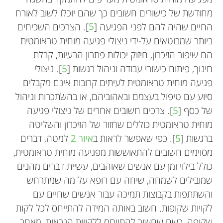
מחודשת של כישורים חשובים כך שהם יוכלו לשוב לאורח
החיים שהיה להם לפני הפגיעה [
5
]. הצרכים השכיחים
ביותר שמבוטאים על-ידי ניצולי פגיעה מוחית טראומטית
הם שיפור הזיכרון, חיזוק יכולות פתרון הבעיות, קבלת
חינוך, פיתוח כישורי עבודה וניהול רגשות [
5
]. ניצולי
פגיעה מוחית טראומטית לעיתים קרובות אינם מקבלים
סיוע עם טיפול בעצמם ובאהוביהם, או בהשׂתכרות וניהול
של כסף [
5
]. צרכים חשובים אחרים של ניצולי פגיעה
מוחית טראומטית כוללים שחזור של הזיכרון והשליטה
ברגשות [
5
]. כפי שאפשר לראות ב
איור 2
למטה, דברים
מסוימים חשובים להתאוששות מפגיעה מוחית טראומטית,
כולל בילוי זמן עם אנשים שאוהבים, עשיית דברים מהנים
שמובילים לשמחה, שיחה עם רופא על מה שמתרחש
והשתתפות בקבוצות תמיכה עבור אנשים שחיים עם
לקויות שקופות. חשוב באותה המידה להתייחס לכל לקות
שקופה, כשם שחשוב להתייחס ללקויות הנראות, מאחר