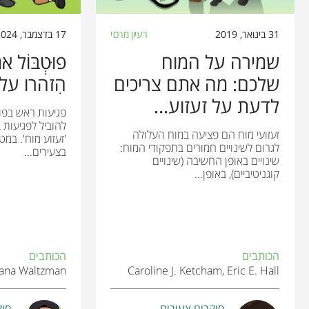
31 בינואר, 2019
רעיון מרכזי
17 בדצמבר, 2024
שמירה על המוח
פוּטְבּוֹל 
שלכם: מה אתם צריכים
הִזהרו על
לדעת על זעזוע...
פגיעות ראש בפוּט
להוביל לפגיעות 
זעזועי מוח הם פציעה במוח העלולה
'זעזוע מוח'. במ
לגרום לשינויים חמוּרים בתפקודי המוח:
בצעירים...
שינויים באופן החשיבה (שינויים
קוגניטיביים), באופן...
הכותבים
הכותבים
Dana Waltzman
Caroline J. Ketcham, Eric E. Hall
סוקרים צעירים
סוק