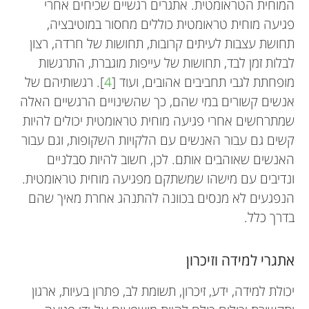
המוחית הטראומטית. אתגרים רגשיים שכיחים אחרי
פגיעה מוחית טראומטית כוללים מחסור במוטיבציה,
תחושת עצבות לעיתים קרובות, תחושות של חרדה, רצון
לבלות זמן לבד, תחושות של עייפות מוגברת, התרגשות
מופחתת לגבי תחביבים אהובים, ועוד [
4
]. רגשותיהם של
אנשים קשורים במי שהם, כך שהשינויים הרגשיים האלה
שמתרחשים אחרי פגיעה מוחית טראומטית יכולים להיות
קשים גם עבור האנשים עם הלקויות השקופות, וגם עבור
Nicole Osier
האנשים שאוהבים אותם. לכן, חשוב להיות סבלניים
ונדיבים עם מישהו שמשתקם מפגיעה מוחית טראומטית.
Andrew W. Porter
הנפגעים לא מנסים בכוונה להתנהג אחרת מאיך שהם
Janet Le
בדרך כלל.
Sara Emily Morgan
אני חוקרת ראשית באוניברסיטת טקסס באוסטין. יש לי
Bihan
גיל: 14
תארים ראשונים במדעי התזונה ובסיעוד
אתגרי למידה וזיכרון
Diba
גיל: 13
מהאוניברסיטה של מדינת מישיגן, ודוקטורט
אני סטודנט לתואר ראשון באוניברסיטת טקסס
יכולת למידה, ידע, זיכרון, תשומת לב, פתרון בעיות, ארגון
מאוניברסיטת פיטסבורג. המטרה שלי היא להבין טוב
אני סטודנטית לתואר ראשון באוניברסיטת אוסטין
באוסטין. כיום אני לקראת סיום תואר ראשון במדע,