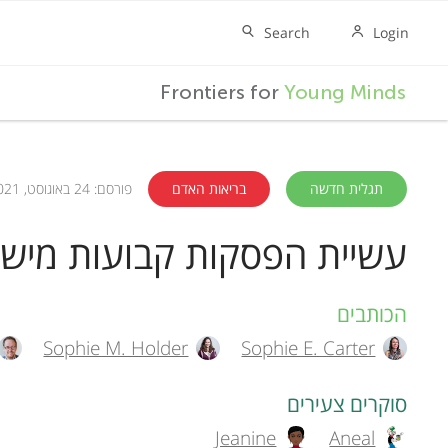
F
Frontiers for
Young Minds
r
o
תגלית חדשה
בריאות האדם
פורסם: 24 באוגוסט, 2021
עשיית הפסקות קבועות מיש
n
t
הכותבים
A
Sophie M. Holder
Sophie E. Carter
u
i
t
סוקרים צעירים
e
Jeanine
Aneal