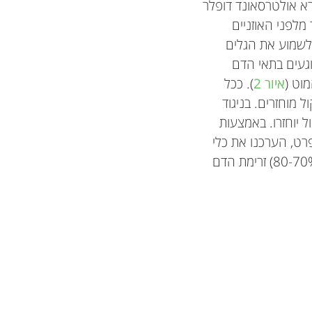
א אולטרסאונד דופלר
לפני האוזניים
 לשמוע את הגלים
געים בתאי הדם
וט (
איור 2
). ככל
ל מוחזרים. בניגוד
 יוחזרו. באמצעות
רט, הערכנו את כלי
הדם שנקרא העורק המוחי האמצעי מאחר שכלי הדם הזה מסיע את מרבית (בסביבות 80-70%) זרימת הדם