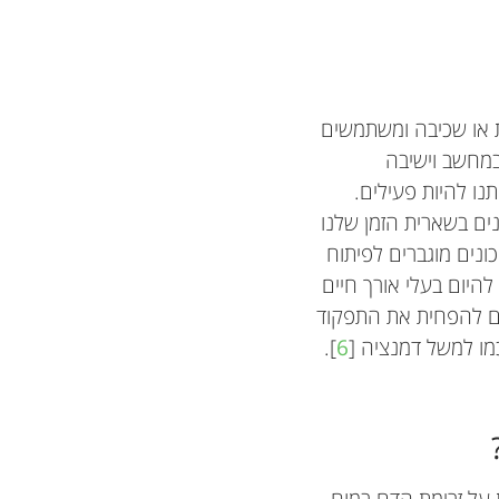
ת או שכיבה ומשתמשים
במחשב וישיבה
נו להיות פעילים.
נים בשארית הזמן שלנו
ונים מוגברים לפיתוח
היום בעלי אורך חיים
 גם להפחית את התפקוד
כמו למשל דמנציה [
6
].
Jeanine
ינת בהתנהגות
Aneal
 על זרימת הדם במוח.