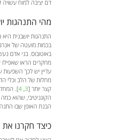
דם יציבה למוח עשויה 
מהי התנהגות יו
התנהגות יושבנית היא כ
בכמות מועטה של אנרגיה
באוטובוס. בני אדם נעשי
מחקרים הראו שאפילו אם
עדיין יש לכך השפעות ש
מחלות של הלב וכלי הדם
קצר יותר [
3
,
4
]. המחקר
הקוגניטיבי, שהוא כמה ט
הבנת האופן שבו התנהג
כיצד חקרנו את 
רצינו לחקור אם לישיבה