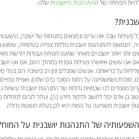
להיות הפחתה של ה
התנהגות היושבנית
שלנו.
שבנית?
ל פעילות שבה אנו ערים ונמצאים בתנוחות של ישיבה, הישענו
. דוגמאות להתנהגות יושבנית כוללות צפייה בטלוויזיה, שימוש 
ם יותר ויותר יושבניים מאחר שמעט מטלות ועבודות דורשות מאית
 אנו עושים איזושהי פעילות גופנית במהלך היום, אם אנו יושב
ליליות על בריאותנו. אנשים שמבלים זמן רב בישיבה הם בעלי סיכ
, סוכרת (שמשפיעה על רמות הסוכר בדם שלנו), ואפילו צפויים ל
ים מספרים לנו שכמויות גדולות של התנהגות יושבנית עשויות
וב בן אדם יכול לחשוב וללמוד מידע [
5
], ועלול לגרום למחלות 
ות יושבנית משפיעה על המוח היא לכן בעלת חשיבות גדולה.
השפעותיה של התנהגות יושבנית על המוח?
Sophie E. Carter
גיל: 14
Sophie היא מרצה בנושא ספורט ואימון גופני שמתעני
Nicola D. Hopkins
Dick H. J. Thijssen
Sophie M. Holder
, התנהגות יושבנית שרובנו מבצעים כל יום, יש השפעות שליליות