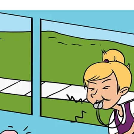
a
t
i
o
n