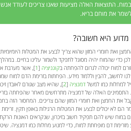
מוח. התוצאות האלה מציעות שאנו צריכים לעודד אנש
לשמר את מוחם בריא.
 מדוע היא חשובה?
ן ואת חומרי המזון שהוא צריך לבצע את המטלות היומיומיות 
כן כדי שהמוח יהיה מסוגל לתפקד ולשמור עלינו בחיים. במהלך
רם למוח יכולה לגרום להפחתה ב
קוגניציה
[
1
], אשר מערבת א
ו לחשוב, להבין וללמוד מידע. הפחתות בזרימת הדם למוח שמ
ביל למחלות כמו למשל
דמנציה
[
2
], שהיא מצב שגורם לאובדן זיכר
. התסמינים האלה של דמנציה מתרחשים מאחר שהפחתה בזר
בל את החמצן ואת חומרי המזון שהם צריכים. המחסור הזה בחמצן 
מר הם לא יכולים לבצע את המטלות הרגילות באופן תקין. זרימת
ם במוח שיש להם תפקיד חשוב בזיכרון, שנקראים האונות הרקתיות
ע מזרימת דם מופחתת למוח, כדי למנוע מחלות כמו דמנציה. שי