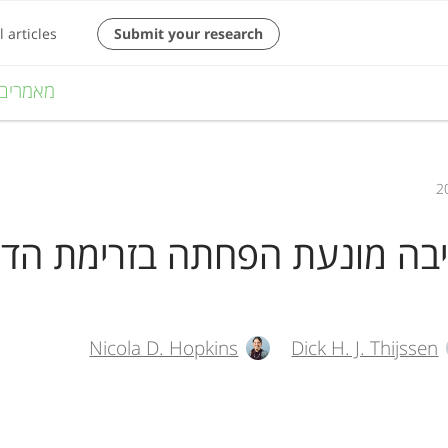
M
מאמרים
a
i
n
יבה מונעת הפחתה בזרימת הדם
n
a
v
Nicola D. Hopkins
Dick H. J. Thijssen
i
g