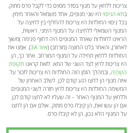
צריכות ללחוץ על מנוף בסדר מסוים כדי לקבל פרס מתוק.
ב
תא הניסוי
היו שני מנופים, אחד משמאל והאחר מימין.
בכל ניסוי החולדות היו צריכות להחליף בין לחיצה על
המנוף השמאלי ללחיצה על המנוף הימני. ראשית,
הראינו לחולדות שאחד המנופים היה דחוּף פנימה )משוּך
לאחור), והאחר בלט החוצה (מורחב) (
איור 3A
). אִמַּנּוּ את
החולדות ללחוץ תחילה על המנוף המורחב. אחר כך, הן
היו צריכות לרוץ לצד השני של התא. לזאת קראנו
תקופת
הַשְׁהָיָה
, ובמהלך הזמן הזה החולדות היו צריכות לזכור על
איזה מנוף הן לחצו רגע קודם לכן. לשלב האחרון של
המשימה החולדות היו צריכות לרוץ חזרה לשני המנופים
וללחוץ על המנוף האחר – זה שעליו לא לחצו קודם לכן.
אם הן עשו זאת, הן קיבלו פרס מתוק. אולם אם הן לחצו
על המנוף הלא נכון, הן לא קיבלו פרס.