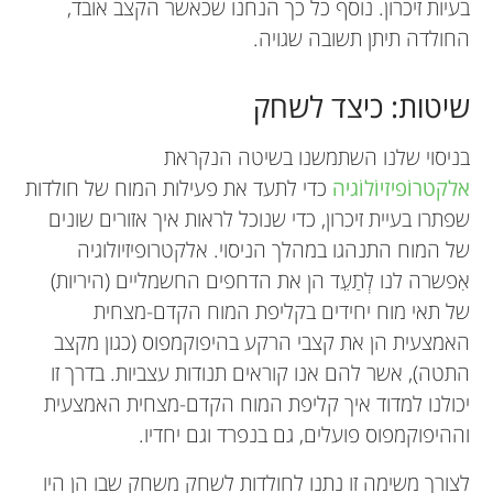
בעיות זיכרון. נוסף כל כך הנחנו שכאשר הקצב אובד,
החולדה תיתן תשובה שגויה.
שיטות: כיצד לשחק
בניסוי שלנו השתמשנו בשיטה הנקראת
אלקטרוֹפיזיוֹלוֹגיה
כדי לתעד את פעילות המוח של חולדות
שפתרו בעיית זיכרון, כדי שנוכל לראות איך אזורים שונים
של המוח התנהגו במהלך הניסוי. אלקטרופיזיולוגיה
אִפשרה לנו לְתַעֵד הן את הדחפים החשמליים (היריות)
של תאי מוח יחידים בקליפת המוח הקדם-מצחית
האמצעית הן את קצבי הרקע בהיפוקמפוס (כגון מקצב
התטה), אשר להם אנו קוראים תנודות עצביות. בדרך זו
יכולנו למדוד איך קליפת המוח הקדם-מצחית האמצעית
וההיפוקמפוס פועלים, גם בנפרד וגם יחדיו.
לצורך משימה זו נתנו לחולדות לשחק משחק שבו הן היו