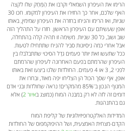
הרימו את העיפרון השמאלי וקרבו את הַמַּחַק שלו לקצה
האף שלכם, אחר כך החזירו את העיפרון למקומו. חכו 30
שניות, ואז הרימו והניחו בחזרה את העיפרון שמימין, באותו
אופן שעשיתם עם העיפרון הראשון. חזרו על התהליך הזה
שוב ושוב, כל 30 שניות. משימה זו תהיה קלה בהתחלה,
אבל אחרי כמה ניסיונות סביר להניח שתתחילו לטעות.
ככל שתעשו זאת יותר פעמים גדֵל הסיכוי שתתבלבלו בין
העיפרון שהרמתם בפעם האחרונה לעיפרון שהרמתם
לפני 2, 3 או 4 פעמים. החולדות שלנו ביצעו זאת באותו
אופן, אף שסך הכול הן הצליחו יפה מאוד, ובחרו את
המנוף הנכון ב־85% מהמקרים! נראה שחולדות ובני אדם
דומים זה לזה לא רק במבנה המוח (כמוצג ב
איור 2
) אלא
גם בהתנהגות.
המדידות האלקטרופיזיולוגיות של קליפת המוח
הקדם-מצחית האמצעית, ושל ההיפוקמפוס של החולדות
James M. Hyman
Jennifer Hyman