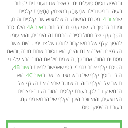
וההיפוקמפוס פועלים יחד כאשר אנו מעוניינים לפתור
בעיה. הביטו בילד שמְשַׂחֵק במשחק הַתְאָמַת קלפים
שב
איור 4
. מטרת המשחק היא למצוא שני קלפים זהים,
ומותר להפוך רק שני קלפים בכל תור. ב
איור 4A
הילד כבר
הפך קלף של חתול בפינה התחתונה הימנית, והוא עומד
להפוך קלף של נחש קרוב למרכז של צד ימין. היות ששני
הקלפים האלה אינם זהים, הוא מסובב אותם חזרה, ובזאת
מסתיים התור. אחר כך, הוא מתחיל את התור הבא על-ידי
הפיכת קלף אחר לגמרי. כפי שאפשר לראות ב
איור 4B
,
הילד הופך קלף של נחש מצד שמאל. ב
איור 4C
הוא
חושב על הקלף הזה. הוא זוכר שראה את הקלף של
הנחש קודם לכן, בעזרת קליפת המוח הקדם-מצחית
האמצעית, והוא זוכר היכן הקלף של הנחש ממוקם,
בעזרת ההיפוקמפוס.