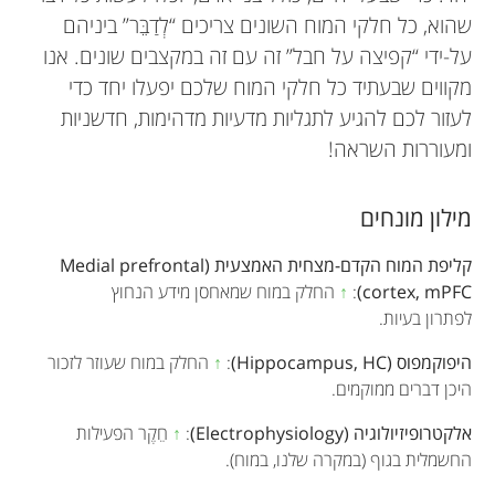
שהוא, כל חלקי המוח השונים צריכים “לְדַבֵּר” ביניהם
על-ידי “קפיצה על חבל” זה עם זה במקצבים שונים. אנו
מקווים שבעתיד כל חלקי המוח שלכם יפעלו יחד כדי
לעזור לכם להגיע לתגליות מדעיות מדהימות, חדשניות
ומעוררות השראה!
מילון מונחים
קליפת המוח הקדם-מצחית האמצעית (Medial prefrontal
cortex, mPFC)
:
↑
החלק במוח שמאחסן מידע הנחוץ
לפתרון בעיות.
היפוקמפוס (Hippocampus, HC)
:
↑
החלק במוח שעוזר לזכור
היכן דברים ממוקמים.
אלקטרופיזיולוגיה (Electrophysiology)
:
↑
חֵקֶר הפעילות
החשמלית בגוף (במקרה שלנו, במוח).