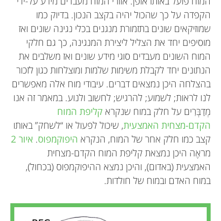
המוח פועל באותו אופן. אזורי המוח מעבדים מידע על-ידי
הקפדה על כך שהכול יהיה בקצב הנכון. בדיוק כמו
שמוזיקאים שונים בתזמורת מנגנים בכלי נגינה שונים ואז
מוסיפים יחד את הצליל ליצירת המנגינה, כך גם חלקי
המוח השונים מעבדים סוגי מידע שונים ואז משלבים את
הנתונים יחד לקבלת משימות שלמות ומוצלחות כגון לזכור
בהצלחה היכן נמצאים דברים. עיבודי מוח אלה מאפשרים
לנו לראות; לשמוע; להרגיש; לחשוב ולנוע. במאמר זה אנו
מְדַבְּרִים על חלק במוח שנקרא
קליפת המוח
הקדם-מצחית האמצעית
, שיכול לפעול או “לשחק” באותו
קצב כמו חלק אחר של המוח, הנקרא
היפוקמפוס
.
איור 2
מראֶה היכן נמצאת קליפת המוח הקדם-מצחית
האמצעית (באדום), והיכן נמצא ההיפוקמפוס (בכחול),
במוח האדם ובמוח של חולדות.