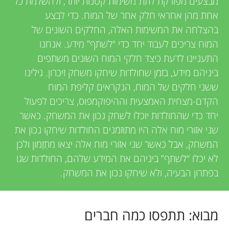
u
מבצעים מפורקת לתת־משימות קטנות יותר, ולהשלמת כל
e
אחת מהן אחראי חלק אחר של המוח. כדי לבצע
n
בהצלחה את המשימות האלה, החלקים השונים של
w
המוח צריכים לעבוד יחד כדי “לשתף” מידע. אנחנו
g
e
התעניינו לדעת כיצד חלקי המוח השונים משתפים
ביניהם מידע, בזמן שחולדות שיחקו משחק זיכרון. גילינו
r
M
ששני חלקים של המוח, הנקראים קליפת המוח
s
הקדם-מצחית האמצעית וההיפוקמפוס, צריכים לפעול
i
יחד כדי שהחולדות יוכלו לשחק נכון את המשחק. כאשר
שני אזורי מוח אלה היו מתוּזמנים החולדות שיחקו נכון את
n
המשחק, אבל כאשר שני אזורי מוח אלה יצאו מתִזְמון ולכן
לא יכלו “לשתף” ביניהם את המידע שלהם, החולדות שגו
d
בפתרון הבעיה, ולא שיחקו נכון את המשחק.
s
מבוא: תתפסו כמה חברים