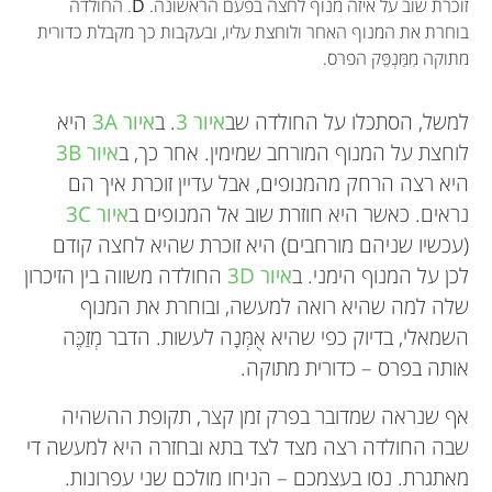
זוכרת שוב על איזה מנוף לחצה בפעם הראשונה.
D
. החולדה
בוחרת את המנוף האחר ולוחצת עליו, ובעקבות כך מקבלת כדורית
מתוקה מִמַּנְפֵּק הפרס.
למשל, הסתכלו על החולדה שב
איור 3
. ב
איור 3A
היא
לוחצת על המנוף המורחב שמימין. אחר כך, ב
איור 3B
היא רצה הרחק מהמנופים, אבל עדיין זוכרת איך הם
נראים. כאשר היא חוזרת שוב אל המנופים ב
איור 3C
(עכשיו שניהם מורחבים) היא זוכרת שהיא לחצה קודם
לכן על המנוף הימני. ב
איור 3D
החולדה משווה בין הזיכרון
שלה למה שהיא רואה למעשה, ובוחרת את המנוף
השמאלי, בדיוק כפי שהיא אֻמְּנָה לעשות. הדבר מְזַכֶּה
אותה בפרס – כדורית מתוקה.
אף שנראה שמדובר בפרק זמן קצר, תקופת ההשהיה
שבה החולדה רצה מצד לצד בתא ובחזרה היא למעשה די
מאתגרת. נסו בעצמכם – הניחו מולכם שני עפרונות.