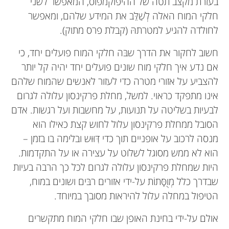
בעזרת מקצב תטה של ההיפוקמפוס, המאפשר לשני
חלקי המוח האלה לְשַׁלֵּב את המידע שלהם, ומאפשר
לחולדה להגיע למטרתהּ (קבלת פרס מתוק).
חשוב לחקור את הדרך שבּה חלקי המוח פועלים יחד, כי
אם נדע איך חלקי מוח שונים פועלים יחד יהיה קל יותר
להצביע על אזורי מטרה כדי לעזור לאנשים שהמוח שלהם
אינו מתפקד כראוי. למשל, מחלת פרקינסון עלולה לגרום
לבעיות בשליטה על תנועות, על מחשבות ועל רגשות. אדם
הסובל ממחלת פרקינסון עלול לחוש קצת כאילו הוא
מנסה לרכוב על אופניים תוך כדי דִּוּוּש ובלימה בו בזמן –
הוא לא ממש מסוגל לשלוט על עצירה או על התקדמות.
היות שמחלת פרקינסון עלולה לגרום לכל כך הרבה בעיות
שבדרך כלל מְוֻסָּתוֹת על-ידי אזורים רבּים ושונים במוח,
הטיפול במחלה עלול להיראות מסובך במיוחד.
אולם על-ידי בחינת האופן שבו חלקי המוח מתקשרים