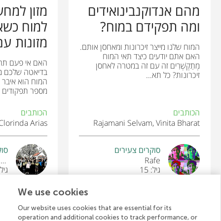
מהם אנדוקנבינואידים
מזון למח
ומה תפקידם במוח?
למוח כשאנ
מזונות עם.
המוח שלנו מייצר זיכרונות ומאחסן אותם.
האם אתם יודעים כיצד תאי המוח
האם אי פעם תהי
מְתַקְשְׁרִים זה עם זה במטרה לאחסן
בדיאטה שלכם מ
זיכרונות? כל תא...
המוח הוא איבר 
מספר תפקודים עצ
הכותבים
הכותבים
Clorinda Arias
Rajamani Selvam, Vinita Bharat
סוקרים צעירים
סוק
Huffaker Elementary School
Rafe
גיל: 15
גיל: 10–
We use cookies
Our website uses cookies that are essential for its
operation and additional cookies to track performance, or