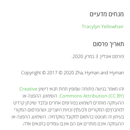
o
מנחים מדעיים
r
Tracylyn Yellowhair
m
a
תאריך פרסום
t
פורסם אונליין: 3 במרץ, 2020.
i
o
Copyright © 2017 © 2020 Zha, Hyman and Hyman
n
זהו מאמר בגישה פתוחה שמופץ תחת תנאי רישיון
Creative
Commons Attribution (CC BY)
. השימוש, ההפצה או
ההעתקה מותרים לשימוש בפורומים אחרים ובלבד שיינתן קרדיט
למחבר(ים) המקוריים ולבעל(י) זכויות היוצרים, ושהפרסום המקורי
בעיתון זה מצוטט בהתאם למקובל באקדמיה. השימוש, ההפצה או
ההעתקה אינם מותרים אם הם אינם עומדים בתנאים אלה.