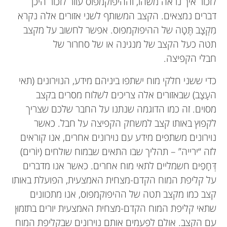
לזכור איך נראה משהו, וההיפוקמפוס עוזר לזכור היכן
דברים נמצאים. הקצב המשותף לשני אזורים אלה נקרא
מִקְצָב תֶּטָה של ההיפוקמפוס. אפשר לחשוב על מקצב
תטה כעל הקצב של מנגינה או של סחרור של
חבלי הקפיצה.
כדי ששני חלקי מוח ישתפו ביניהם מידע, הנוירונים (תאי
העָצָב) שבאזורים אלה צריכים לשלוח מסרים בקצב
מסוים. זה כמו הדוגמה שנתנו על החבר שלכם שצריך
לקפוץ באותו קצב למשחק הקפיצה על חבל. כאשר
נוירונים משתפים מידע עם נוירונים אחרים, אנו קוראים
לזה “ירייה” – תהליך שבו התאים שבמוח שולחים (יוֹרים)
דְּחָפִים חשמליים לתאי מוח אחרים. כאשר אנו מדברים
על קליפת המוח הקדם-מצחית האמצעית, הפועלת באותו
קצב כמו מקצב תטה של ההיפוקמפוס, אנו מתכוונים
שתאי קליפת המוח הקדם-מצחית האמצעית יורים בתזמוּן
עם הקצב. אולם לפעמים אותם נוירונים שבקליפת המוח