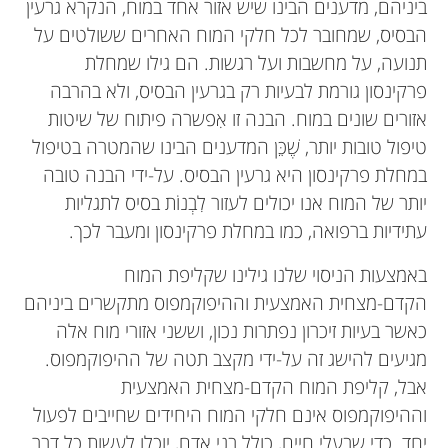
ביניהם, מדענים הבינו שיש אזור אחד במוח, הנקרא גרעין
הבסיס, שמחובר לכל חלקי המוח האחרים ששולטים על
תנועה, על מחשבות ועל רגשות. הם גילו שמחלת
פרקינסון גורמת לבעיות רק בגרעין הבסיס, ולא בהרבה
אזורים שונים במוח. הבנה זו אִפשרה פיתוח של שיטות
טיפול טובות יותר, שֶׁכֵּן המדענים הבינו שהמטרה בטיפול
במחלת פרקינסון היא גרעין הבסיס. על-ידי הבנה טובה
יותר של המוח אנו יכולים לעזור לִבְנוֹת בסיס לתגליות
עתידיות ברפואה, כמו במחלת פרקינסון ומעבר לכך.
באמצעות הניסוי שלנו גילינו שקליפת המוח
הקדם-מצחית האמצעית וההיפוקמפוס מתקשרים ביניהם
כאשר בעיות זיכרון נפתרות נכון, וששני אזורי מוח אלה
מגיעים להישג זה על-ידי מקצב תטה של ההיפוקמפוס.
אבל, קליפת המוח הקדם-מצחית האמצעית
וההיפוקמפוס אינם חלקי המוח היחידים שחייבים לפעול
יחד. כדי שבעלי חיים, כולל בני אדם, יוכלו לעשות כל דבר