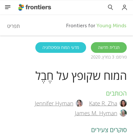
F
תפריט
Frontiers for
Young Minds
r
HE
תגלית חדשה
מדעי המוח ופסיכולוגיה
פורסם: 3 במרץ, 2020
מאמרים
o
המוח שקופץ על חֶבֶל
השתתפות
n
הכותבים
A
t
Jennifer Hyman
Kate R. Zha
u
i
James M. Hyman
t
e
סוקרים צעירים