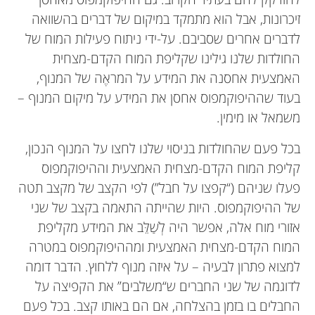
זיכרונות, אבל הוא מתמקד במיקום של דברים בהשוואה
לדברים אחרים שסביבם. על-ידי ניתוח פעילות המוח של
החולדות שלנו גילינו שקליפת המוח הקדם-מצחית
האמצעית אחסנה את המידע על המראֶה של המנוף,
בעוד שההיפוקמפוס אחסן את המידע על מיקום המנוף –
משמאל או מימין.
בכל פעם שהחולדות בניסוי שלנו לחצו על המנוף הנכון,
קליפת המוח הקדם-מצחית האמצעית וההיפוקמפוס
פעלו שניהם (“קפצו על חבל”) לפי הקצב של מקצב תטה
של ההיפוקמפוס. היות שהייתה התאמה בקצב של שני
אזורי מוח אלה, אפשר היה לְשַׁלֵּב את המידע מקליפת
המוח הקדם-מצחית האמצעית ומההיפוקמפוס במטרה
למצוא פתרון לבעיה – על איזה מנוף ללחוץ. הדבר דומה
לדוגמה של שני החברים ש“משלבים” את הקפיצה על
החבלים בו בזמן בהצלחה, אם הם באותו קצב. בכל פעם