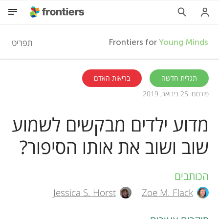
F
תפריט
Frontiers for
Young Minds
r
HE
תגלית חדשה
בריאות האדם
פורסם: 25 בינואר, 2019
מאמרים
o
מדוע ילדים מבקשים לשמוע
השתתפות
n
שוב ושוב את אותו הסיפור?
t
הכותבים
A
i
Jessica S. Horst
Zoe M. Flack
u
e