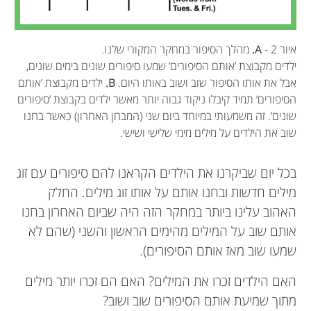
איור 2 -
A.
מהלך הסיפור במחקר המקורי שלנו.
ילדים מקבוצת ’אותם הסיפורים’ שמעו סיפורים שונים בימים שונים,
אבל את אותו הסיפור שוב ושוב באותו היום.
B.
ילדים מקבוצת ’אותם
הסיפורים’ תמיד קיבלו ניקוד גבוה יותר מאשר ילדים בקבוצת ’סיפורים
שונים’. זה משמעותי במיוחד ביום שני (המבחן האחרון) כאשר בחנו
שוב את הילדים על מילים מימי שלישי ושישי.
בכל יום שביקרנו את הילדים הקראנו להם סיפורים עם זוג
מילים חדשות ובחנו אותם על אותו זוג מילים. החלק
Jessica S. Horst
האהוב עלינו ביותר במחקר הזה היה שביום האחרון בחנו
Zoe M. Flack
אותם שוב על המילים מהימים הראשון והשני (שהם לא
שמעו שוב מאז אותם הסיפורים).
ITI Galileo Ferraris
גיל: 14–15
האם הילדים זכרו את המילים? האם הם זכרו יותר מילים
אני אמריקאית שֶׁחַיָּה באנגליה. התחלתי לכתוב את
מתוך שמיעת אותם הסיפורים שוב ושוב?