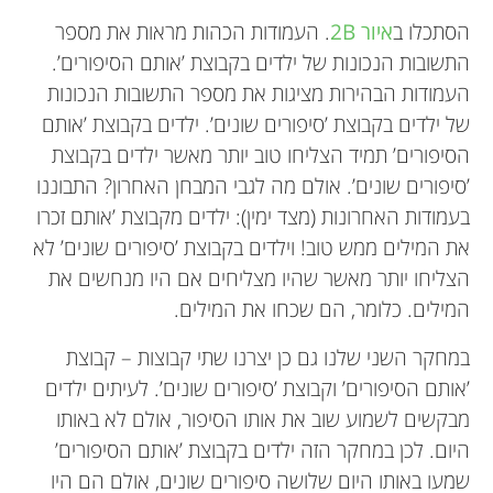
הספר הראשון שלי כשהייתי בת 9. תמיד אהבתי לקרוא
בהתחלה עבדתי בבנק, אבל תמיד רציתי לעשות משהו
הסתכלו ב
איור
2B
. העמודות הכהות מראות את מספר
ולכתוב, אולם העניין שלי גדל כשעברתי לגרמניה
מלהיב יותר, משהו שימושי. כששתי הבנות שלי התחילו
התשובות הנכונות של ילדים בקבוצת ’אותם הסיפורים’.
אנחנו כיתה שנייה בבית ספר בנאפולי, איטליה. בית
כשהייתי בת 14. לא דיברתי גרמנית כלל באותו הזמן, כך
ללמוד בבית ספר התחלתי ללמוד פסיכולוגיה. כעת אני
העמודות הבהירות מציגות את מספר התשובות הנכונות
ששמתי לב לכל מילה חדשה שלמדתי. כיום אני
הספר שלנו מכוּון למקצועות טכניים ומדעיים שעבורם
זוכה לבלות כל יום במחשבה על דרכים שונות לגלות
של ילדים בקבוצת ’סיפורים שונים’. ילדים בקבוצת ’אותם
השפה האנגלית היא, כמובן, בעלת ערך רב.
פרופסורית שחוקרת למידת מילים אצל ילדים. כשאני
דברים שמסייעים לילדים ללמוד. איזו עבודה נפלאה יש
הסיפורים’ תמיד הצליחו טוב יותר מאשר ילדים בקבוצת
לא בעבודה אני נהנית לשחק משחקי קופסה עם הבן
לי!
’סיפורים שונים’. אולם מה לגבי המבחן האחרון? התבוננו
שלי, ולהקריא לו את אותם הסיפורים שוב ושוב!
בעמודות האחרונות (מצד ימין): ילדים מקבוצת ’אותם זכרו
jessica@sussex.ac.uk
*
את המילים ממש טוב! וילדים בקבוצת ’סיפורים שונים’ לא
הצליחו יותר מאשר שהיו מצליחים אם היו מנחשים את
המילים. כלומר, הם שכחו את המילים.
במחקר השני שלנו גם כן יצרנו שתי קבוצות – קבוצת
’אותם הסיפורים’ וקבוצת ’סיפורים שונים’. לעיתים ילדים
מבקשים לשמוע שוב את אותו הסיפור, אולם לא באותו
היום. לכן במחקר הזה ילדים בקבוצת ’אותם הסיפורים’
שמעו באותו היום שלושה סיפורים שונים, אולם הם היו