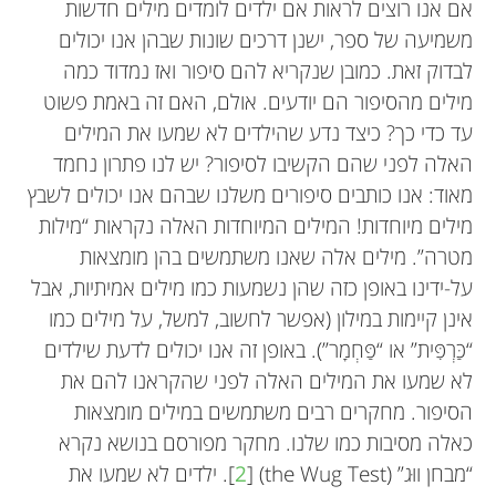
אם אנו רוצים לראות אם ילדים לומדים מילים חדשות
משמיעה של ספר, ישנן דרכים שונות שבהן אנו יכולים
לבדוק זאת. כמובן שנקריא להם סיפור ואז נמדוד כמה
מילים מהסיפור הם יודעים. אולם, האם זה באמת פשוט
עד כדי כך? כיצד נדע שהילדים לא שמעו את המילים
האלה לפני שהם הקשיבו לסיפור? יש לנו פתרון נחמד
מאוד: אנו כותבים סיפורים משלנו שבהם אנו יכולים לשבץ
מילים מיוחדות! המילים המיוחדות האלה נקראות “מילות
מטרה”. מילים אלה שאנו משתמשים בהן מומצאות
על-ידינו באופן כזה שהן נשמעות כמו מילים אמיתיות, אבל
אינן קיימות במילון (אפשר לחשוב, למשל, על מילים כמו
“כַּרְפִּית” או “פַּחְמָר”). באופן זה אנו יכולים לדעת שילדים
לא שמעו את המילים האלה לפני שהקראנו להם את
הסיפור. מחקרים רבים משתמשים במילים מומצאות
כאלה מסיבות כמו שלנו. מחקר מפורסם בנושא נקרא
“מבחן ווּג”
(the Wug Test)
[
2
]. ילדים לא שמעו את