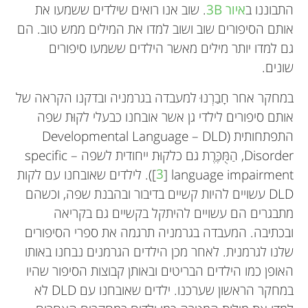
התבוננו ב
איור 3B
. שוב אנו רואים שילדים ששמעו את
אותם הסיפורים שוב ושוב למדו את המילים ממש טוב. הם
גם למדו יותר מילים מאשר הילדים ששמעו סיפורים
שונים.
במחקר אחר חָבַרְנוּ למעבדה בגרמניה ובדקנו הקראה של
אותם סיפורים לילדי גן אשר אובחנו כבעלי לקוּת שפה
התפתחותית (
DLD
–
Developmental Language
Disorder
, הַמֻּכֶּרֶת גם כלקוּת ייחודית לשפה –
specific
language impairment
[
3
]). לילדים שאובחנו עם לקות
DLD עשויים להיות קשיים בדיבור ובהבנת שפה, וכשהם
מתבגרים הם עשויים להיתקל בקשיים גם בקריאה
ובכתיבה. המעבדה בגרמניה תרגמה את ספרי הסיפורים
שלנו לגרמנית. לאחר מכן הילדים הגרמנים נבחנו באותו
האופן כמו הילדים הבריטים ובאותן קבוצות הסיפור שהיו
במחקר הראשון שערכנו. ילדים שאובחנו עם DLD לא