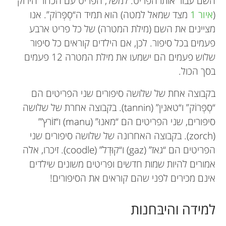
השם עבור אותו הפריט. למשל, הפריט עם הכדור הירוק
(
איור 1
מצד שמאל למטה) הוא תמיד ה“סְפְּרוֹק”. אנו
מציינים את השם (מילת המטרה) של כל פריט ארבע
פעמים בכל סיפור. לכן, אם הילדים קוראים כל סיפור
שלוש פעמים הם ישמעו את מילת המטרה 12 פעמים
בסך הכול.
בקבוצה אחת של שלושה סיפורים שני הפריטים הם
“סְפְּרוֹק” ו“טאנין” (tannin). בקבוצה אחרת של שלושה
סיפורים, שני הפריטים הם “מאנוּ” (manu) ו“זוֹרץ”’
(zorch). בקבוצה האחרונה של שלושה סיפורים שני
הפריטים הם “גאז” (gaz) ו“קוּדְל” (coodle). זיכרו, אלה
אמורים להיות שמות חדשים ופריטים משונים שילדים
אינם מכירים לפני שהם קוראים את הסיפורים!
למידה והיבּחנות