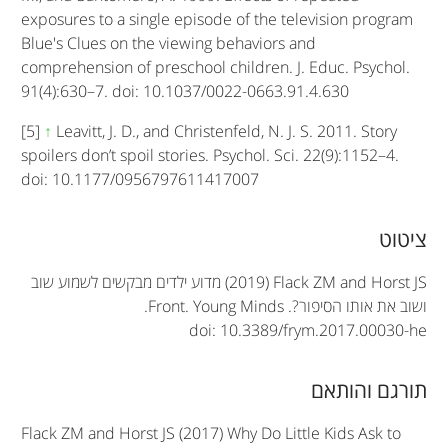
exposures to a single episode of the television program
Blue's Clues on the viewing behaviors and
comprehension of preschool children. J. Educ. Psychol.
91(4):630–7. doi: 10.1037/0022-0663.91.4.630
[5]
↑
Leavitt, J. D., and Christenfeld, N. J. S. 2011. Story
spoilers don’t spoil stories. Psychol. Sci. 22(9):1152–4.
doi: 10.1177/0956797611417007
A
ציטוט
r
(2019) Flack ZM and Horst JS
מדוע ילדים מבקשים לשמוע שוב
t
ושוב את אותו הסיפור?.
Front. Young Minds
.
doi: 10.3389/frym.2017.00030-he
i
c
תורגם והותאם
l
Flack ZM and Horst JS (2017) Why Do Little Kids Ask to