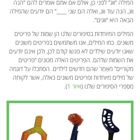
המילה “ווּג” לפני כן, אולם אם אתם אומרים להם “הנה
ווּג, הנה עוד ווּג, ואלה הם שני ____” הם יודעים שהמילה
הבאה היא “ווּגים”.
המילים המיוחדות בסיפורים שלנו הן שמות של פריטים
משוּנים. כמו המילים, אנו משתמשים בפריטים משונים
שאנו יודעים שילדים לא פגשו קודם לכן, ולכן אינם יודעים
את השמות שלהם. הפריטים האלה מכוּנים “פריטים
מקוריים” מאַחַר שהם חדשים לילדים. הסתכלו על דוגמה
של מילים מיוחדות ופריטים משונים כאלה, אשר לקוּחה
מִסִּפרי הסיפורים שלנו (
איור 1
).