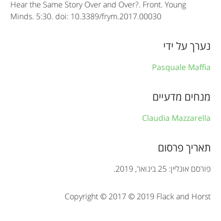
e
Hear the Same Story Over and Over?. Front. Young
Minds. 5:30. doi: 10.3389/frym.2017.00030
i
n
נערך על ידי
f
Pasquale Maffia
o
r
מנחים מדעיים
m
Claudia Mazzarella
a
t
תאריך פרסום
i
פורסם אונליין: 25 בינואר, 2019.
o
Copyright © 2017 © 2019 Flack and Horst
n