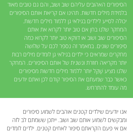
u
הסיפורים האהובים עליהם שוב ושוב, והם גם טובים מאוד
i
בלמידת מילים חדשות. תהינו אם קריאת אותם הסיפורים
n
e
יכולה לסייע לילדים בגילאי גן ללמוד מילים חדשות.
המחקר שלנו בחן אם טוב יותר לקרוא את אותם
g
w
הסיפורים שוב ושוב או דווקא טוב יותר לקרוא כמה
e
סיפורים שונים. במאמר זה נספר לכם על שלושה
M
מחקרים שמראים כי ילדים בגילאי גן לומדים מילים רבות
r
יותר מקריאה חוזרת ונשנית של אותם הסיפורים. המחקר
i
שלנו מציע שֶׁקַּל יותר ללמוד מילים חדשות מסיפורים
s
כאשר כבר שמעתם את הסיפור קודם לכן ואתם יודעים
n
מה עומד להתרחש.
d
אנו יודעים שילדים קטנים אוהבים לשמוע סיפורים
s
ומבקשים לשמוע אותם שוב ושוב. ייתכן ששמתם לב לזה
אם אי פעם הקראתם סיפור לאחים קטנים. ילדים לומדים