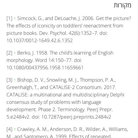
מקורות
[1]
↑
Simcock, G., and DeLoache, J. 2006. Get the picture?
The effects of iconicity on toddlers’ reenactment from
picture books. Dev. Psychol. 42(6):1352–7. doi:
10.1037/0012-1649.42.6.1352
[2]
↑
Berko, J. 1958. The child’s learning of English
morphology. Word 14:150–77. doi:
10.1080/00437956.1958.11659661
[3]
↑
Bishop, D. V., Snowling, M. J., Thompson, P. A.,
Greenhalgh, T., and CATALISE-2 Consortium. 2017.
CATALISE: a multinational and multidisciplinary Delphi
consensus study of problems with language
development. Phase 2. Terminology. PeerJ Prepr.
5:e2484v2. doi: 10.7287/peerj.preprints.2484v2
[4]
↑
Crawley, A. M., Anderson, D. R., Wilder, A., Williams,
M., and Santomero, A. 1999. Effects of repeated