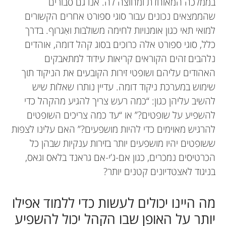
בממלכה המאוחדת ומחוצה לה. אנו גם סבורים
שהממצאים נכונים עבור סוגי ספורט אחרים הקשורים
למואי תאי כגון אומנויות לחימה משולבות ואִגרוף. בדרך
כלל, סוגי ספורט אלה כרוכים בסוג קהל דומה, אוהדים
נלהבים זהים הקוראים קריאות עידוד למתאבקים
האהודים עליהם ושופטי זירות הקובעים את הניקוד תוך
שימוש במערכת ניקוד דומה. עדיין נותרו שאלות שיש
להשיב עליהן כגון: “כמה רעש צריך להגיע מהקהל כדי
להשפיע על שופטים?” או “עד כמה צריכים השופטים
להרגיש מאוימים כדי להיות מושפעים?” האם עלינו לצפות
ששופטים יהיו מושפעים יותר בזירות ענקיות שבהן כל
הכרטיסים נמכרים, כגון אם-ג’י-אם גראנד בלאס וגאס,
בניגוד לאצטדיונים קטנים יותר?
מה היינו יכולים לעשות כדי ללמוד אפילו
יותר על האופן שבו הקהל יכול להשפיע