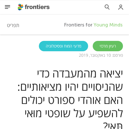
F
תפריט
Frontiers for
Young Minds
r
HE
רעיון מרכזי
מדעי המוח ופסיכולוגיה
פורסם: 10 באוקטובר, 2019
מאמרים
o
יציאה מהמעבדה כדי
השתתפות
n
שהניסויים יהיו מציאותיים:
t
האם אוהדי ספורט יכולים
i
להשפיע על שופטי מוּאי
תָּאי?
e