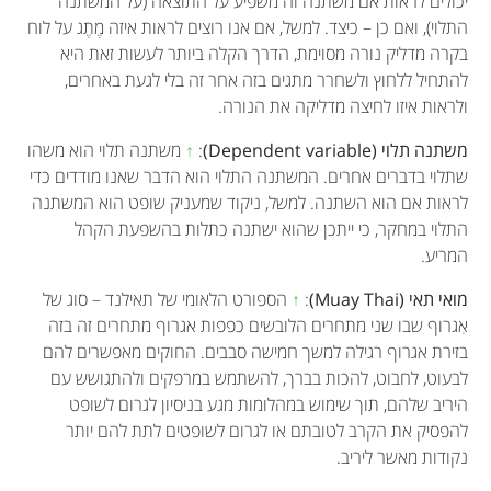
יכולים לראות אם משתנה זה משפיע על התוצאה (על המשתנה
התלוי), ואם כן – כיצד. למשל, אם אנו רוצים לראות איזה מֶתֶג על לוח
בקרה מדליק נורה מסוימת, הדרך הקלה ביותר לעשות זאת היא
להתחיל ללחוץ ולשחרר מתגים בזה אחר זה בלי לגעת באחרים,
ולראות איזו לחיצה מדליקה את הנורה.
משתנה תלוי (Dependent variable)
:
↑
משתנה תלוי הוא משהו
שתלוי בדברים אחרים. המשתנה התלוי הוא הדבר שאנו מודדים כדי
לראות אם הוא השתנה. למשל, ניקוד שמעניק שופט הוא המשתנה
התלוי במחקר, כי ייתכן שהוא ישתנה כתלות בהשפעת הקהל
המריע.
מואי תאי (Muay Thai)
:
↑
הספורט הלאומי של תאילנד – סוג של
אִגרוף שבו שני מתחרים הלובשים כפפות אגרוף מתחרים זה בזה
בזירת אגרוף רגילה למשך חמישה סבבים. החוקים מאפשרים להם
לבעוט, לחבוט, להכות בברך, להשתמש במרפקים ולהתגושש עם
היריב שלהם, תוך שימוש במהלומות מגע בניסיון לגרום לשופט
להפסיק את הקרב לטובתם או לגרום לשופטים לתת להם יותר
נקודות מאשר ליריב.