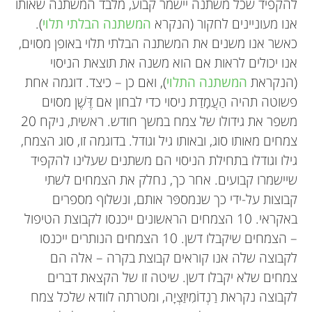
להקפיד שכל משתנה יישמר קבוע, מלבד המשתנה שאותו
אנו מעוניינים לחקור (הנקרא
המשתנה הבלתי תלוי
).
כאשר אנו משנים את המשתנה הבלתי תלוי באופן מסוים,
אנו יכולים לראות אם הוא משנה את תוצאת הניסוי
(הנקראת
המשתנה התלוי
), ואם כן – כיצד. דוגמה אחת
פשוטה תהיה הַעֲמָדַת ניסוי כדי לבחון אם דֶּשֶׁן מסוים
משפר את גידולו של צמח במשך חודש. ראשית, ניקח 20
צמחים מאותו סוג, ובאותו גיל וגודל. בדוגמה זו, סוג הצמח,
גילו וגודלו בתחילת הניסוי הם משתנים שעלינו להקפיד
שיישמרו קבועים. אחר כך, נחלק את הצמחים לשתי
קבוצות על-ידי כך שנמספּר אותם, ונשלוף מספרים
באקראי. 10 הצמחים הראשונים ייכנסו לקבוצת הטיפול
– הצמחים שיקבלו דשן. 10 הצמחים הנותרים ייכנסו
לקבוצה שלה אנו קוראים קבוצת בקרה – אלה הם
צמחים שלא יקבלו דשן. שיטה זו של הקצאת דברים
לקבוצה נקראת רַנְדוֹמִיזַצְיָה, ומטרתה לוודא שלכל צמח