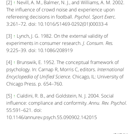
[2]
↑
Nevill, A. M., Balmer, N. J., and Williams, A. M. 2002.
The influence of crowd noise and experience upon
refereeing decisions in football.
Psychol. Sport Exerc.
3:261–72. doi: 10.1016/S1469-0292(01)00033-4
[3]
↑
Lynch, J. G. 1982. On the external validity of
experiments in consumer research.
J. Consum. Res.
9:225–39. doi: 10.1086/208919
[4]
↑
Brunswik, E. 1952. The conceptual framework of
psychology. In: Carnap R, Morris C, editors.
International
Encyclopedia of Unified Science
. Chicago, IL: University of
Chicago Press. p. 654–760.
[5]
↑
Cialdini, R. B., and Goldstein, N. J. 2004. Social
influence: compliance and conformity.
Annu. Rev. Psychol.
55:591–621. doi:
10.1146/annurev.psych.55.090902.142015