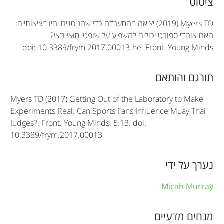
A
ציטוט
r
(2019) Myers TD
יציאה מהמעבדה כדי שהניסויים יהיו מציאותיים:
t
האם אוהדי ספורט יכולים להשפיע על שופטי מוּאי תָּאי?.
doi: 10.3389/frym.2017.00013-he
.
Front. Young Minds
i
c
תורגם והותאם
l
Myers TD (2017) Getting Out of the Laboratory to Make
e
Experiments Real: Can Sports Fans Influence Muay Thai
Judges?. Front. Young Minds. 5:13. doi:
i
10.3389/frym.2017.00013
n
f
נערך על ידי
o
Micah Murray
r
מנחים מדעיים
m