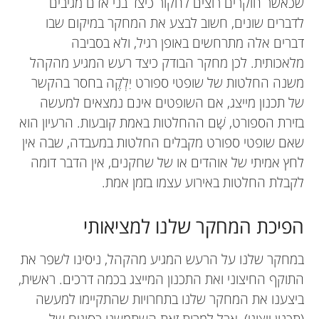
שכאשר חוקרים רוצים לחקור כיצד בני אדם מגיבים
לדברים שונים, חשוב לבצע את המחקר במיקום שבו
דברים אלה מתרחשים באופן רגיל, ולא בסביבה
מלאכותית. לכן מחקר הבודק כיצד רעש המגיע מהקהל
משנה החלטות של שופטי ספורט יִלְקֶה בחסר בהקשר
של תכנון מייצג, אם השופטים אינם נמצאים למעשה
בזירת הספורט, שָׁם ההחלטות באמת קובעות. הרעיון הוא
שאם שופטי ספורט מקבלים החלטות במעבדה, שבה אין
לחץ אמיתי של אוהדים או של שחקנים, אין הדבר דומה
לקבלת החלטות באירוע עצמו בזמן אמת.
הפיכת המחקר שלנו למציאותי
במחקר שלנו על הרעש המגיע מהקהל, ניסינו לשפר את
התוקף החיצוני ואת התכנון המייצג בכמה דרכים. ראשית,
ביצענו את המחקר שלנו בתחרויות שהתקיימו למעשה
(תכנון ייצוגי), אבל למרות זאת השתמשנו בסוגים של