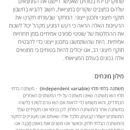
שחוקרים יהיו בטוחים שאפשר ליישׂם את הממצאים
שלהם במצבים שקורים במציאות, חשוב להביא בחשבון
תוקף חיצוני ותכנון ייצוגי. המחקר שבעזרתו חקרנו את
הרעיונות האלה הראה כי רעש המגיע מקהל יכול לשנות
את ההחלטות של שופטי ספורט אמיתיים בזמן תחרויות
אמיתיות. היות שהשתמשנו בתכנון ייצוגי כדי להבטיח
תוקף חיצוני רב, אנו יכולים להיות בטוחים כי ממצאים
אלה נכונים בעולם המציאותי.
מילון מונחים
משתנה בלתי תלוי (Independent variable)
:
↑
משתנה בלתי
תלוי הוא משתנה שאינו משתנה על-ידי המשתנים האחרים
הנמדדים, והוא משמש כדי לראות אם הוא גורם לשינוי כלשהו
במשתנה אחר (המשתנה התלוי). לכן בניסוי אנו מקפידים שכֹּל
המשתנים יישמרו קבועים, מלבד אלה שאותם אנו מעוניינים לחקור
(המשתנה הבלתי תלוי), וכאשר אנו משנים זאת באופן מֻבְנֶה אנו