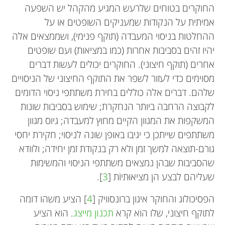
החוקרים בטוחים שלרעש המגיע מהקהל יש השפעה
אמיתית על הנקודות שמעניקים השופטים או על
ההחלטות בניסוי המעבדה (תוקף פנימי), ושממצאים אלה
יהיו זהים בסביבות אחרות (כמו במציאות) ועם שופטים
אחרים (תוקף חיצוני). החוקרים יכולים לעשות דברים
מסוימים כדי לעזור לשפר את התוקף החיצוני של הניסויים
שלהם. דברים אלה כוללים בחירת משתתפי ניסוי הדומים
לקבוצה הרחבה ביותר הנחקרת; שימוש בסביבות שונות
המשקפות את המגוון הקיים מחוץ למעבדה; גיוס מגוון
משתתפים שייתכן כי יגיבו באופן שונה לניסוי; חקירת יחסי
גורם-תוצאה למשך זמן ולא רק בנקודת זמן יחידה; ולוודא
שהסביבות שבהן נמצאים משתתפי הניסוי והמשימות
שעליהם לבצע הן מציאוּתיוֹת [
3
].
הפסיכולוג והחוקר איגון ברונסוויק [
4
] הציע משהו דומה
לתוקף חיצוני, שלו הוא קרא
תכנון מייצג
. הוא הציע