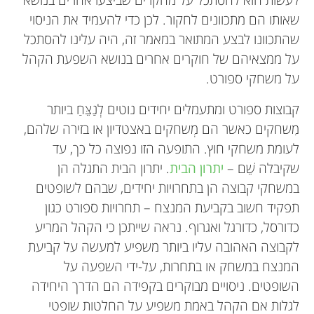
שאותו הם מתכוונים לחקור. לכן כדי להעמיד את הניסוי
שהתכוונו לבצע המתואר במאמר זה, היה עלינו להסתכל
על ממצאיהם של חוקרים אחרים בנושא השפעת הקהל
על משחקי ספורט.
קבוצות ספורט ומתעמלים יחידים נוטים לְנַצֵּחַ ביותר
מִשחקים כאשר הם מְשחקים באצטדיון או בזירה שלהם,
לעומת משחקי חוץ. התופעה הזו נפוצה כל כך, עד
שקיבלה שֵׁם –
יתרון הבית
. יתרון הבית התגלה הן
במשחקי קבוצה הן בתחרויות יחידים, שבהם לשופטים
תפקיד חשוב בקביעת המנצח – תחרויות ספורט כגון
כדורסל, כדורגל ואגרוף. נראה שייתכן כי הקהל המריע
לקבוצה האהובה עליו ביותר משפיע למעשה על קביעת
המנצח במשחק או בתחרות, על-ידי השפעה על
השופטים. ניסויים מבוקרים בקפידה הם הדרך היחידה
לגלות אם הקהל באמת משפיע על החלטות שופטי