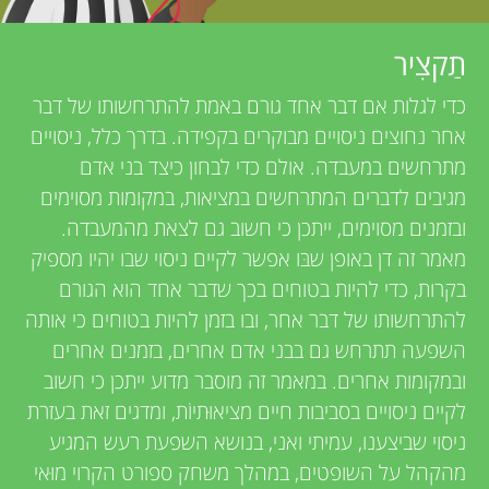
u
r
n
תַקצִיר
e
כדי לגלות אם דבר אחד גורם באמת להתרחשותו של דבר
g
v
אחר נחוצים ניסויים מבוקרים בקפידה. בדרך כלל, ניסויים
מתרחשים במעבדה. אולם כדי לבחון כיצד בני אדם
M
i
מגיבים לדברים המתרחשים במציאות, במקומות מסוימים
e
ובזמנים מסוימים, ייתכן כי חשוב גם לצאת מהמעבדה.
i
מאמר זה דן באופן שבּו אפשר לקיים ניסוי שבו יהיו מספיק
w
בקרות, כדי להיות בטוחים בכך שדבר אחד הוא הגורם
n
e
להתרחשותו של דבר אחר, ובו בזמן להיות בטוחים כי אותה
השפעה תתרחש גם בבני אדם אחרים, בזמנים אחרים
d
r
ובמקומות אחרים. במאמר זה מוסבר מדוע ייתכן כי חשוב
לקיים ניסויים בסביבות חיים מציאוּתיוֹת, ומדגים זאת בעזרת
s
s
ניסוי שביצענו, עמיתי ואני, בנושא השפעת רעש המגיע
מהקהל על השופטים, במהלך משחק ספורט הקרוי מוּאי