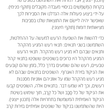
בקרות הַמְּשַׁמְּשִׁים בניסויי מעבדה מקובלים (תוקף פנימי).
על-ידי ביצוע פעולות אלה הגדלנו את הסבירוּת לכך
שאפשר יהיה ליישׂם את התוצאות שלנו בסביבות
מציאותיות דומות (תוקף חיצוני).
Tony D. Myers
כדי להשוות את השפעת הרעש למעשה על ההחלטות,
Emily
השתמשנו בשני תנאים: תנאי רעש המגיע מהקהל
גיל: 12
ותנאים שבהם לא מגיע רעש מהקהל. תנאי הרעש
המגיע מהקהל היו כרוכים בשופטים ששפטו בתנאי קהל
אני חוקר באוניברסיטת ניומן, ברמינגהם, הממלכה
טבעיים, רעש שהם שומעים בדרך כלל, בזמן שהם קובעים
המאוחדת. אני מתעניין בכמה דברים, אבל במיוחד
את הניקוד בזירת האגרוף. השופטים בתנאים שבהם לא
שלום, שמי אמילי ואני בת 12. אני אוהבת לשחות
בדברים שמשפיעים על התנהגות בני אדם. חקרתי
מגיע רעש מהקהל שׂמו על אוזניהם אוזניות מסננות
ולקרוא. הסופר האהוב עליי הוא ל’ ג’ סמית, שכתב את
השפעות שונות על שופטי ספורט, במיוחד בספורט של
רעשים, וכך לא שמעו דבר. בתנאים אלה, השופטים קבעו
”יומני הערפד“. לא מזמן סיימתי לקרוא את משחקי
מואי תאי. אני מתעניין במיוחד בספורט זה כי אני שופט
את הניקוד של כל סֶבֶב ושל כל קְרָב, תוך שימוש בשיטת
הרעב. אני אוהבת גם מדע ומתמטיקה לכן בחרתי
ומאמן מואי תאי. התמזל מזלי לאמן כמה אלופי עולם
הניקוד האמיתית המשמשת בתחרויות אלה (תכנון ייצוגי).
במתמטיקה ובפיזיקה כמקצועות בחירה בבית הספר.
במואי תאי, אירופאים ובריטים, כמו גם לשפוט ברחבי
היות שהשתמשנו בניקוד של שופטים אמיתיים בזירות קרב
במהלך החופשות, לעיתים קרובות אני נוסעת לאנגליה