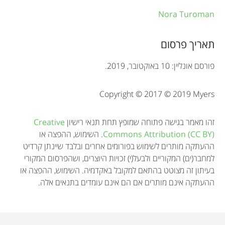
a
Nora Turoman
t
תאריך פרסום
i
o
פורסם אונליין: 10 באוקטובר, 2019.
n
Copyright © 2017 © 2019 Myers
זהו מאמר בגישה פתוחה שמופץ תחת תנאי רישיון
Creative
Commons Attribution (CC BY)
. השימוש, ההפצה או
ההעתקה מותרים לשימוש בפורומים אחרים ובלבד שיינתן קרדיט
למחבר(ים) המקוריים ולבעל(י) זכויות היוצרים, ושהפרסום המקורי
בעיתון זה מצוטט בהתאם למקובל באקדמיה. השימוש, ההפצה או
ההעתקה אינם מותרים אם הם אינם עומדים בתנאים אלה.