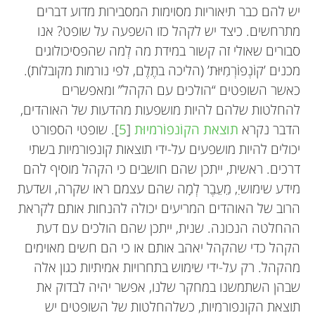
יש להם כבר תיאוריות מסוימות המסבירות מדוע דברים
מתרחשים. כיצד יש לקהל כזו השפעה על שופט? אנו
סבורים שאולי זה קשור במידת מה לְמה שהפסיכולוגים
מכנים ’קוֹנְפוֹרְמִיּוּת’ (הליכה בתֶלֶם, לפי נורמות מקובלות).
כאשר השופטים “הולכים עם הקהל” ומאפשרים
להחלטות שלהם להיות מושפעות מהדעות של האוהדים,
הדבר נקרא
תוצאת הקוֹנפוֹרמיוּת
[
5
]. שופטי הספורט
יכולים להיות מושפעים על-ידי תוצאות קונפורמיות בשתי
דרכים. ראשית, ייתכן שהם חושבים כי הקהל מוסיף להם
מידע שימושי,ִ מֵעֵבֶר לְמָה שהם עצמם ראו שקרה, ושדעת
הרוב של האוהדים המריעים יכולה להנחות אותם לקראת
ההחלטה הנכונה. שנית, ייתכן שהם הולכים עם דעת
הקהל כדי שהקהל יאהב אותם או כי הם חשים מאוימים
מהקהל. רק על-ידי שימוש בתחרויות אמיתיות כגון אלה
שבהן השתמשנו במחקר שלנו, אפשר יהיה לבדוק את
תוצאת הקונפורמיות, כשלהחלטות של השופטים יש