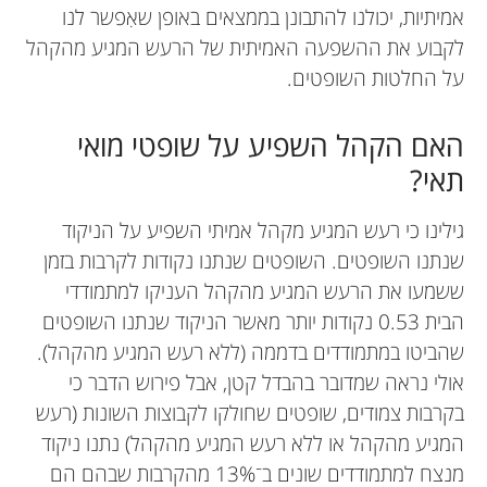
העולם. באוניברסיטה, אני מרצה לסטודנטים במדעי
אמיתיות, יכולנו להתבונן בממצאים באופן שאִפשר לנו
או לקנדה. יותר מחצי מהמשפחה שלי חיים בחו”ל.
האדם בנושאי שיטות מחקר, סטטיסטיקה ופסיכולוגיה
לקבוע את ההשפעה האמיתית של הרעש המגיע מהקהל
חלק גרים אפילו באמסטרדם. הייתי בהולנד רק פעם
של הספורט. אני גם מפקח על סטודנטים לתואר שני
על החלטות השופטים.
אחת. בקיץ האחרון נסעתי ליפן, זה היה כיף כל כך –
ושלישי. מלבד אוניברסיטה ואימון ספורט אני אוהב
טיילנו מטוקיו לפוקואוקה בקרוואן.
לבלות עם אישתי ועם בני הצעיר.
האם הקהל השפיע על שופטי מואי
tony.myers@newman.ac.uk
*
תאי?
גילינו כי רעש המגיע מקהל אמיתי השפיע על הניקוד
שנתנו השופטים. השופטים שנתנו נקודות לקרבות בזמן
ששמעו את הרעש המגיע מהקהל העניקו למתמודדי
הבית 0.53 נקודות יותר מאשר הניקוד שנתנו השופטים
שהביטו במתמודדים בדממה (ללא רעש המגיע מהקהל).
אולי נראה שמדובר בהבדל קטן, אבל פירוש הדבר כי
בקרבות צמודים, שופטים שחולקו לקבוצות השונות (רעש
המגיע מהקהל או ללא רעש המגיע מהקהל) נתנו ניקוד
מנצח למתמודדים שונים ב־13% מהקרבות שבהם הם