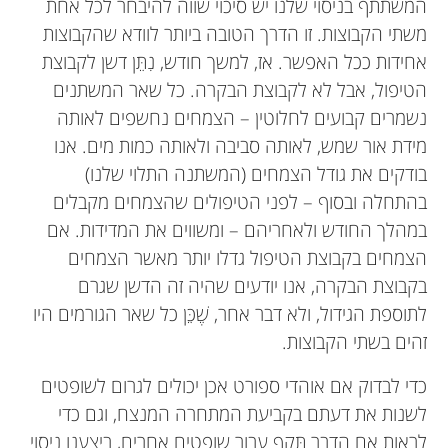
המשתתף בניסוי שלנו יש סיכוי שווה להיבחר לכל אחת
משתי הקבוצות. זו הדרך הטובה ביותר לוודא שהקבוצות
אחידות ככל האפשר. אז, למשך חודש, נִתֵּן דשן לקבוצת
הטיפול, אבל לא לקבוצת הבקרה. כל שאר המשתנים
נשמרים קבועים לחלוטין – הצמחים נחשפים לאותה
מידת אור שמש, לאותה סביבה ולאותה כמות מים. אנו
בודקים את גודל הצמחים (המשתנה התלוי שלנו)
בהתחלה ובסוף – לפני הטיפולים שהצמחים מקבלים
במהלך החודש ולאחריהם – ומשווים את המדידות. אם
הצמחים בקבוצת הטיפול גדלו יותר מאשר הצמחים
בקבוצת הבקרה, אנו יודעים שהיה זה הדשן שגרם
לתוספת הגידול, ולא דבר אחר, שֶׁכֵּן כל שאר הגורמים היו
זהים בשתי הקבוצות.
כדי לבדוק אם אוהדי ספורט אכן יכולים לגרום לשופטים
לשנות את דעתם בקביעת המתחרה המנצח, וגם כדי
לראות אם הדבר תָּקֵף עבור שופטים אחרים, ביצענו ניסוי