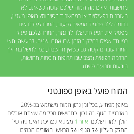
u
e
מחשבות. אולם מה המוח שלכם עושה כשאתם לא
n
מעורבים בפעילויות או במחשבות מסוימות? באופן מעניין,
w
בדומה ללב שתמיד ממשיך לפעום, המוח לעולם אינו
g
e
מפסיק את הפעילות שלו. לדוגמה, המוח שלכם פעיל
במיוחד אפילו בחלק מהזמן שבו אתם ישנים. למעשה, תאי
r
M
המוח עובדים קשה גם כשאין מחשבות, כמו למשל במהלך
הרדמה רפואית (מצב שבו תרופות חוסמות תחושות,
s
i
מוּדעוּת ותנועה פיזית).
n
המוח פועל באופן ספונטני
d
באופן מפתיע, בכל זמן נתון המוח משתמש בכ-20%
מאנרגיית הגוף. זה נכון: כחמישית מכל מה שאתם אוכלים
s
הולך למוח שלכם.
איור 1
מציג את צריכת האנרגיה של
החלק העליון של הגוף ושל הראש. האזורים הכהים