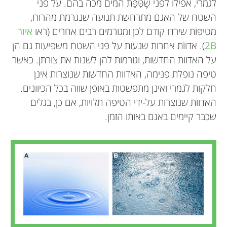
לגמרי, אפילו לפני שֶׁטִּפַּת המים מכה בהם. על פני
השטח של האגם מתרחשת תנועה שנגרמת מהרוח,
מטיפּוֹת שירדו קודם לכן ומגורמים רבים אחרים (ראו
איור
2B
). אדווֹת אחרות שנעות על פני השטח משפיעות גם הן
על האדוות החדשות, וגורמות להן לשנות את צורתן. כאשר
טיפה נופלת פנימה, האדוות החדשות שנוצרות אינן
חלקות לגמרי ואינן מתפשטות באופן שווה בכל הכיוונים.
האדווֹת שנוצרות על-ידי הטיפה תלויות, אם כן, בגלים
שכבר קיימים באגם באותו הזמן.