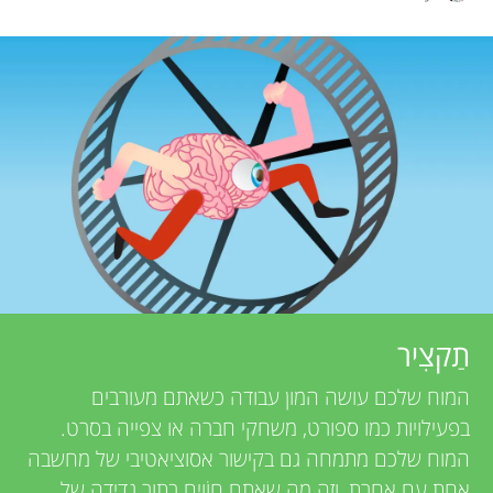
h
תחומים
r
o
r
s
s
f
a
o
n
d
r
r
תַקצִיר
Y
e
המוח שלכם עושה המון עבודה כשאתם מעורבים
o
v
בפעילויות כמו ספורט, משחקי חברה או צפייה בסרט.
אודות
המוח שלכם מתמחה גם בקישור אסוציאטיבי של מחשבה
i
אחת עם אחרת, וזה מה שאתם חוֹוים בתור נדידה של