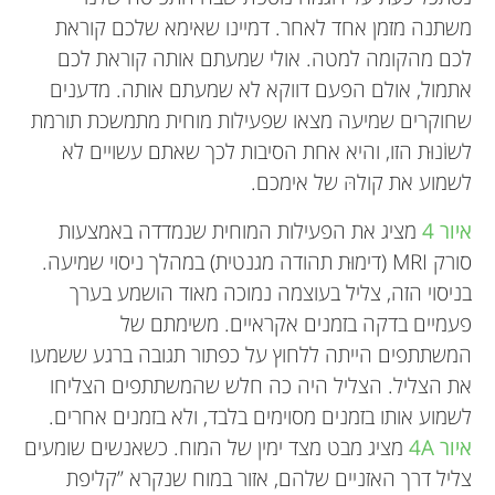
משתנה מזמן אחד לאחר. דמיינו שאימא שלכם קוראת
לכם מהקומה למטה. אולי שמעתם אותה קוראת לכם
אתמול, אולם הפעם דווקא לא שמעתם אותה. מדענים
שחוקרים שמיעה מצאו שפעילות מוחית מתמשכת תורמת
לשוֹנוּת הזו, והיא אחת הסיבות לכך שאתם עשויים לא
לשמוע את קולהּ של אימכם.
איור 4
מציג את הפעילות המוחית שנמדדה באמצעות
סורק MRI (דימוּת תהודה מגנטית) במהלך ניסוי שמיעה.
בניסוי הזה, צליל בעוצמה נמוכה מאוד הושמע בערך
פעמיים בדקה בזמנים אקראיים. משימתם של
המשתתפים הייתה ללחוץ על כפתור תגובה ברגע ששמעו
את הצליל. הצליל היה כה חלש שהמשתתפים הצליחו
לשמוע אותו בזמנים מסוימים בלבד, ולא בזמנים אחרים.
איור 4A
מציג מבט מצד ימין של המוח. כשאנשים שומעים
צליל דרך האזניים שלהם, אזור במוח שנקרא ”קליפת