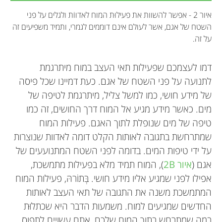
איור 2 - אפשר להשוות את פעילוּת המוח לאדווֹת ולגלים על פני
השטח של אגם, אשר לעולם אינם דוממים לגמרי, ותמיד משפיעים זה
על זה.
דמו לעצמכם שפעילות תאי העצב במוח מיתרגמת
לתנועה על פני השטח של אגם. כעת דמיינו שכל פיסה
של מידע חושי, כמו למשל צליל, מיתרגמת לטיפה של
מים. כאשר מידע מגיע אל המוח דרך החושים, זה כמו
טיפה של מים שנופלת לתוך האגם. פעילות המוח
שמתרחשת בתגובה לאותות הקלט דומה לאדוות שנוצרות
על ידי טיפות המים. בדומה לפני השטח המתנועעים של
אגם (
איור 2B
), המוח תמיד מלא בפעילות מתמשכת,
אפילו לפני שמגיע אליו מידע חושי. בְּתוֹרהּ, פעילות המוח
המתמשכת משנה את התגובה של תאי העצב לאותות
החדשים שמגיעים למוח. משמעות הדבר היא שכתלוּת
במה שמתרחש בתוך המוח שלכם, אתם עשויים לתפוס