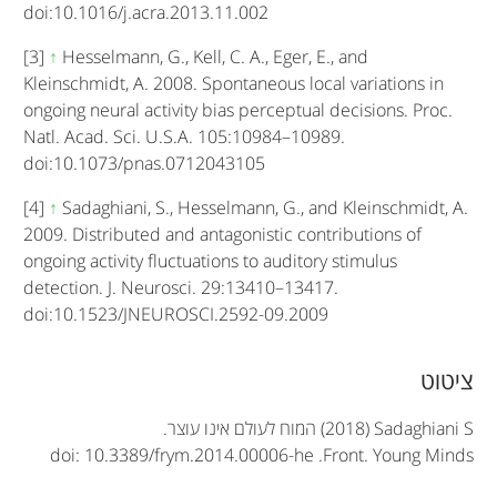
doi:10.1016/j.acra.2013.11.002
[3]
↑
Hesselmann, G., Kell, C. A., Eger, E., and
Kleinschmidt, A. 2008. Spontaneous local variations in
ongoing neural activity bias perceptual decisions. Proc.
Natl. Acad. Sci. U.S.A. 105:10984–10989.
doi:10.1073/pnas.0712043105
[4]
↑
Sadaghiani, S., Hesselmann, G., and Kleinschmidt, A.
2009. Distributed and antagonistic contributions of
ongoing activity fluctuations to auditory stimulus
detection. J. Neurosci. 29:13410–13417.
doi:10.1523/JNEUROSCI.2592-09.2009
A
ציטוט
r
(2018) Sadaghiani S
המוח לעולם אינו עוצר.
doi: 10.3389/frym.2014.00006-he
.
Front. Young Minds
t