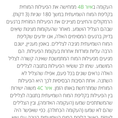
העקומה ב
איור 4B
ממחישה את הפעילות המוחית
בקליפת המוח השמיעתית במשך 180 שניות (3 דקות).
הרמקולים והחיצים מציינים את הפעילות המוֹחית ברגעים
שבהם הצליל הוּשמע. מאחר שהעקומות מציגות שִׂיאִים
בדיוק ברגעים המסוימים האלה, אנו יודעים שקליפת
המוח השמיעתית מגיבה לצלילים. באופן מעניין, ישנם
הרבה עליות ומורדות אחרות בעקומת הפעילות. הם
מגיעים מפעילוּת המוח המתמשכת שאינה קשורה לצליל
המושמע. שימו לב ששׂיאי הפעילות בתגובה לצלילים
האלה נראים שונים בכל פעם, אפילו שהצליל לא
השתנה. אחת הסיבות הבסיסיות לכך היא הפעילות
המוחית שמתרחשת באותו הזמן.
איור 4C
משווה ישירות
בין הפעילות בקליפת המוח השמיעתית בתגובה לצלילים
שהמשתתפים שמעו (העקומה האדומה), ובין הצלילים
שהם לא שמעו (העקומה הכחולה). כפי שאפשר היה
לצַפּוֹת, כאשר קליפת המוח השמיעתית הגיבה עם שיא