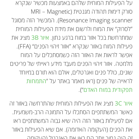
על הפעילות המוחית שלהם באמצעות מכשיר שנקרא
סורק דימוּת תהודה מגנטית (MRI – Magnetic
Resonance Imaging scanner). המכשיר הזה מסוגל
”לסרוק“ את המוח ולרשום את מידת הפעילות המוחית
שמתרחשת בכל אזור במוח ברגע נתון.
איור 3B
מציג את
פעילות המוח באזור שנקרא ”אזור זיהוי הפנים“ (FFA).
אפשר לראות את האזור הזה כשמסתכלים על המוח
מלמטה. אזור זיהוי הפנים מעבֵּד מידע ראייתי של פריטים
שונים, כולל פנים ואגרטלים, אולם הוא תורם במיוחד
לראייה של פנים (ראו מאמר באתר על ”
התמחות
תפקודית במוח האדם
“).
Abby
Sepideh Sadaghiani
גיל: 15
איור 3C
מציג את הפעילות המוחית שהתרחשה באזור זה
כאשר המשתתפים הסתכלו על התמונה הרב-משמעית.
אם לפעילות באזור הזה היה שיא גבוה המשתתפים ראו
את הפנים (העקומה האדומה). אם שיא הפעילות באזור
אני תלמידת כיתה ט’ בבית ספר תיכון. השיעורים
זה היה נמוך יותר הם ראו את האגרטל (העקומה