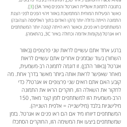
בתגובה לתמונת אשליית האגרטל והפנים
(3A איור)
[
3
].
כאשר הפעילות המוחית המתמשכת באזור זיהוי הפנים לפני הצגת
התמונה הייתה גדולה יותר (הקו האדום בתוך האליפסה הצהובה)
המשתתפים ראו פנים, וכאשר היא הייתה קטנה יותר המשתתפים
ראו אגרטל (עקומות אדומה וכחולה באיור 3C, בהתאמה).
ברגע אחד אתם עשויים לראות שני פרצופים (באזור
השחור) בעוד שבזמנים אחרים אתם עשויים לראות
אגרטל (באזור הלבן). זו דוגמה לתמונה רב-משמעית,
מאחר שאפשר לראות אותה ביותר מאשר בדרך אחת. מה
קובע האם אתם רואים שני פרצופים או אגרטל? כדי
לחקור את השאלה הזו, חוקרים הראו את התמונה
הרב-משמעית הזו למשתתפים לזמן קצר מאוד, 150
מילישניות בלבד (מילישנייה = אלפית השנייה).
המשתתפים דיווחו מיד אם הם ראו פנים או אגרטל. בזמן
שמשתתפים ביצעו את המשימה הזו, החוקרים הסתכלו