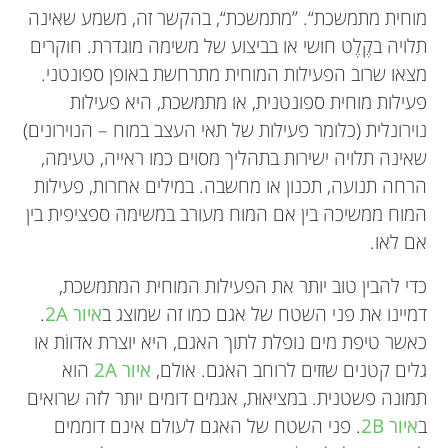
מוחית מתמשכת“. ”מתמשכת“, בהקשר זה, משמע שאינה
תלויה בקֶלֶט חושי או בביצוע של משימה מוגדרת. חוקרים
מצאו שרוב הפעילות המוחית מתרחשת באופן ספונטני.
פעילות מוחית ספונטנית, או מתמשכת, היא פעילות
נוירונלית (כלומר פעילות של תאי העצב במוח – הנוירונים)
שאינה תלויה ישירות בתהליך מסוים כמו ראייה, טעימה,
הרחה תנועה, תכנון או מחשבה. במילים אחרות, פעילות
המוח ממשיכה בין אם המוח מעורב במשימה ספציפית בין
אם לאו.
כדי להבין טוב יותר את הפעילות המוחית המתמשכת,
דמיינו את פני השטח של אגם כמו זה שמוצג ב
איור 2A
.
כאשר טיפת מים נופלת לתוך האגם, היא יוצרת אדווֹת או
גלים קטנים שזזים לרוחב האגם. אולם,
איור 2A
הוא
תמונה פשטנית. במציאוּת, אגמים דומים יותר לזה שרואים
ב
איור 2B
. פני השטח של האגם לעולם אינם דוממים