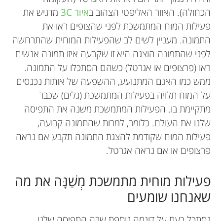
אני מרותקת מיכולתו של המוח להתמקד ברגע הנכון או
האהובים עליי הם פיזיקה והיסטוריה, בגלל שאני
הכחולה). האזור האליפטי הצהוב ב
איור 3C
מדגיש את
על המטלה הנכונה, ולשלוט בפעילות של עצמו. אני
אוהבת להבין למה דברים הם כפי שהם. הסקרנות הזו
פעילות המוח המתמשכת לפני שהצופים ראו את
מבצעת מחקר מוח כדי לקדם את ההבנה של האופן
הֵחֵלָּה כשהייתי קטנה ואימא שלי, שהיא מנתחת מוח,
התמונה. מעניין לשים לב שהפעילות המוחית שהתרחשה
שבו המוח משיג את השליטה הזו. נוסף על חקר המוח,
ארגנה בשבילי ניסויים במעבדה שלה. כשאני לא
לפני שהתמונה הוצגה היא זו שקבעה איזו תמונה אנשים
אני שמחה מאוד כשאני גולשת בגלישת רוח, מתאמנת
עסוקה בבית הספר, אני מבלה את זמני הפנוי ברכיבה
ראו (פרצופים או אגרטל) כשהם הסתכלו על התמונה.
ביוגה או מציירת.
על הסוס שלי ובהסתובבות עם החברים שלי.
ממש כמו האגם המתנועע, ההשפעה של אותות נכנסים
על המוח תלויה בפעילות המתמשכת (גלים) שכבר
מתקיימת בו. הפעילות המתמשכת משנה את התפיסה
שלנו את העולם. כלומר, למרות שהתמונה קבועה,
פעילות המוח שקודמת להצגת התמונה תקבע אם נראה
פרצופים או אם נראה אגרטל.
פעילות מוחית מתמשכת מְשַׁנָּה את מה
שאנחנו שומעים
נסתכל כעת על דוגמה נוספת שבּה התפיסה שלנו