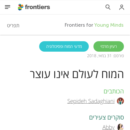
F
תפריט
Frontiers for
Young Minds
r
HE
רעיון מרכזי
מדעי המוח ופסיכולוגיה
פורסם: 31 במאי, 2018
מאמרים
o
המוח לעולם אינו עוצר
השתתפות
n
הכותבים
A
t
Sepideh Sadaghiani
u
i
t
סוקרים צעירים
e
Abby