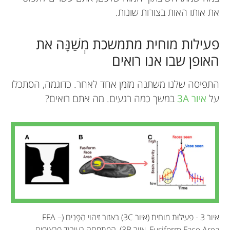
את אותו האות בצורות שונות.
פעילות מוחית מתמשכת מְשַׁנָּה את
האופן שבו אנו רואים
התפיסה שלנו משתנה מזמן אחד לאחר. כדוגמה, הסתכלו
על
איור 3A
במשך כמה רגעים. מה אתם רואים?
איור 3 - פעילוּת מוחית (איור 3C) באזור זיהוי הַפָּנִים (FFA –
Fusiform Face Area, איור 3B), המתמחה בעיבוד פרצופים,