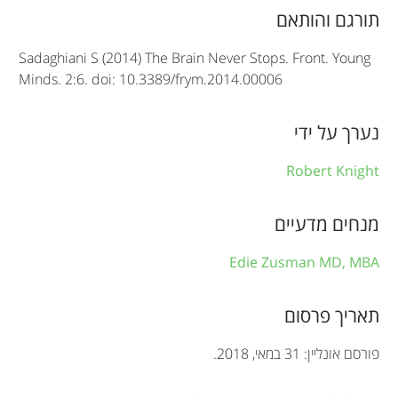
i
תורגם והותאם
c
Sadaghiani S (2014) The Brain Never Stops. Front. Young
l
Minds. 2:6. doi: 10.3389/frym.2014.00006
e
i
נערך על ידי
n
Robert Knight
f
מנחים מדעיים
o
r
Edie Zusman MD, MBA
m
תאריך פרסום
a
t
פורסם אונליין: 31 במאי, 2018.
i