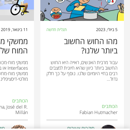
5 ביולי, 2023
תגלית חדשה
11 בינואר, 2019
מהו החוש החשוב
ממשקי מו
ביותר שלנו?
המוח שלכ
עבור מרבית האנשים, ראייה היא החוש
החשוב ביותר כיוון שהיא חיונית למצבים
רבים בחיי היומיום שלנו. נוסף על כך חלק
ממשקי מוח-מחשב
גדול...
מולטי-דיסציפלינרי
הכותבים
הכותבים
a, José del R.
Millán
Fabian Hutmacher
סוקרים צעירים
סוק