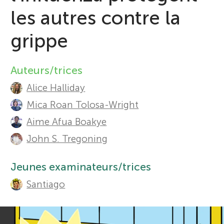
Sections
les autres contre la
r
grippe
s
Auteurs/trices
A
f
Alice Halliday
u
Mica Roan Tolosa-Wright
o
t
Aime Afua Boakye
r
h
John S. Tregoning
o
Y
Jeunes examinateurs/trices
r
Santiago
o
s