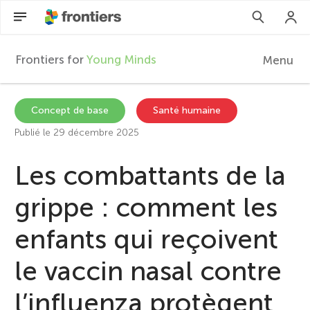
Frontiers for
Young Minds
Menu
F
r
FR
Concept de base
Santé humaine
Publié le 29 décembre 2025
Articles
o
Les combattants de la
Participer
n
grippe : comment les
t
enfants qui reçoivent
i
le vaccin nasal contre
l’influenza protègent
e