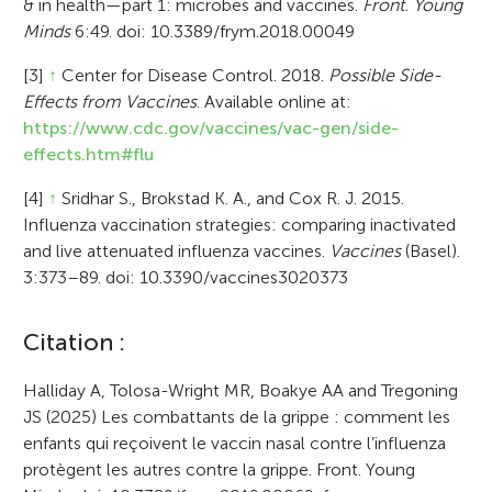
& in health—part 1: microbes and vaccines.
Front. Young
Minds
6:49. doi: 10.3389/frym.2018.00049
[3]
↑
Center for Disease Control. 2018.
Possible Side-
Effects from Vaccines
. Available online at:
https://www.cdc.gov/vaccines/vac-gen/side-
effects.htm#flu
[4]
↑
Sridhar S., Brokstad K. A., and Cox R. J. 2015.
Influenza vaccination strategies: comparing inactivated
and live attenuated influenza vaccines.
Vaccines
(Basel).
3:373–89. doi: 10.3390/vaccines3020373
A
Citation :
r
Halliday A, Tolosa-Wright MR, Boakye AA and Tregoning
JS (2025) Les combattants de la grippe : comment les
t
enfants qui reçoivent le vaccin nasal contre l’influenza
i
protègent les autres contre la grippe. Front. Young