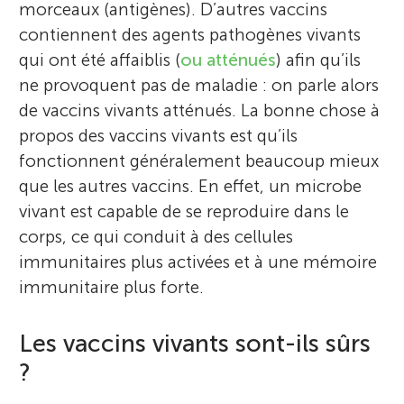
morceaux (antigènes). D’autres vaccins
contiennent des agents pathogènes vivants
qui ont été affaiblis (
ou atténués
) afin qu’ils
ne provoquent pas de maladie : on parle alors
de vaccins vivants atténués. La bonne chose à
propos des vaccins vivants est qu’ils
fonctionnent généralement beaucoup mieux
Aime Afua Boakye
que les autres vaccins. En effet, un microbe
Alice Halliday
John S. Tregoning
vivant est capable de se reproduire dans le
corps, ce qui conduit à des cellules
Mica Roan Tolosa-Wright
immunitaires plus activées et à une mémoire
immunitaire plus forte.
Je suis coordinatrice d’étude junior et
Santiago
responsable de l’implication des patients et
Âge : 10
Je suis une chercheuse en début de carrière
Je travaille à l’Imperial College London, au
Les vaccins vivants sont-ils sûrs
du public (PPI) et de l’engagement du
à l’Université de Bristol qui s’intéresse aux
Royaume-Uni. Je trouve fascinant un large
public (PE) au sein de l’unité de recherche
?
maladies infectieuses, en particulier celles
J’ai étudié les sciences médico-légales
éventail de sciences biologiques, en
sur la protection de la santé dans les