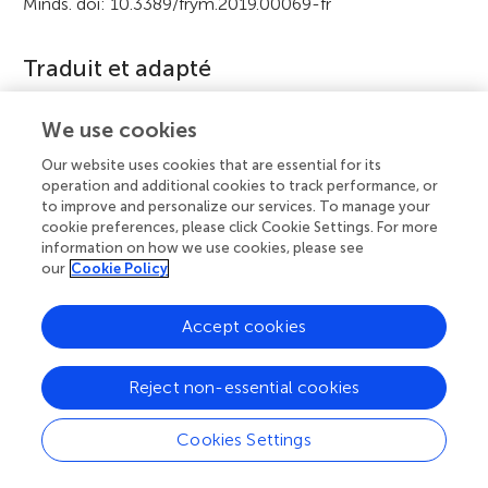
Minds. doi: 10.3389/frym.2019.00069-fr
c
l
Traduit et adapté
e
Halliday A, Tolosa-Wright MR, Boakye AA and Tregoning
i
We use cookies
JS (2019) Flu Fighters: How Children Who Get the Nasal
n
Our website uses cookies that are essential for its
Influenza Vaccine Protect Others From Flu. Front. Young
operation and additional cookies to track performance, or
Minds. 7:69. doi: 10.3389/frym.2019.00069
f
to improve and personalize our services. To manage your
cookie preferences, please click Cookie Settings. For more
o
information on how we use cookies, please see
Éditeur/trice
our
Cookie Policy
r
Viduranga Waisundara
m
Accept cookies
a
Mentors scientifiques
Reject non-essential cookies
t
Andres Contreras
i
Cookies Settings
o
Dates de publication