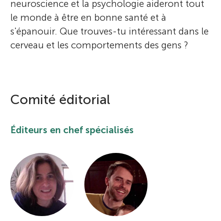
u
neuroscience et la psychologie aideront tout
le monde à être en bonne santé et à
n
À propos
s'épanouir. Que trouves-tu intéressant dans le
cerveau et les comportements des gens ?
g
M
Comité éditorial
i
Éditeurs en chef spécialisés
n
d
s