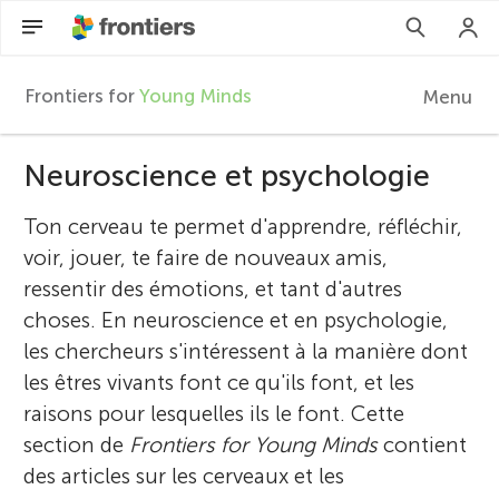
Frontiers for
Young Minds
Menu
F
r
Neuroscience et psychologie
FR
Articles
Ton cerveau te permet d'apprendre, réfléchir,
o
voir, jouer, te faire de nouveaux amis,
Participer
ressentir des émotions, et tant d'autres
n
choses. En neuroscience et en psychologie,
les chercheurs s'intéressent à la manière dont
t
les êtres vivants font ce qu'ils font, et les
raisons pour lesquelles ils le font. Cette
i
section de
Frontiers for Young Minds
contient
des articles sur les cerveaux et les
e