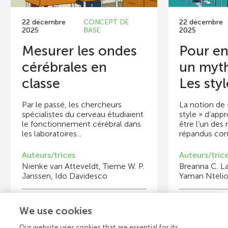
22 décembre
CONCEPT DE
22 décembre
2025
BASE
2025
Mesurer les ondes
Pour en
cérébrales en
un myth
classe
Les styl
Par le passé, les chercheurs
La notion de «
spécialistes du cerveau étudiaient
style » d’app
le fonctionnement cérébral dans
être l’un des
les laboratoires...
répandus conc
Auteurs/trices
Auteurs/tric
Nienke van Atteveldt, Tieme W. P.
Breanna C. L
Janssen, Ido Davidesco
Yaman Ntelio
Jeunes examinateurs/trices
We use cookies
The School for Science and Math at Vanderbilt
Mi
Âge : 14–15
Âg
Our website uses cookies that are essential for its