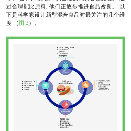
过合理配比原料, 他们正逐步推进食品改良。 以
下是科学家设计新型混合食品时最关注的几个维
度 （
图 3
）。
一位充满好奇心与想象力的12岁少年, 热爱星
David Kaplan 是塔夫茨大学生物医学工程系的
McClements博士是马萨诸塞大学食品科学系
辰、 故事与科学, 还喜欢书籍、 手工和宇宙奥
特聘教授。 其实验室致力于生物材料、 组织
的特聘教授。 作为一名食品科学家, 他运用物
秘。 性格沉静又勇于探索, 善于思考又不失童
工程与细胞农业研究, 旨在改善人类、 动物及
理学、 化学、 生物学及工程学知识, 构建更健
趣, 始终以澄澈目光与创意头脑探索世界。 无
环境健康。 他从教学与学生互动中汲取灵感,
康、 可持续的食品体系, 致力于通过食品结构
论是描绘巨龙、 设计纸飞机, 还是解读星座图
同时也受树木、 自然、 人文及周围非凡世界
设计与纳米技术调控食品的外观、 口感、 风
谱, 这位年轻的梦想家总能将奇思妙想与逻辑
的启发。 热爱在山间、 平原和地下洞穴中徒
味及在人体内的代谢。 闲暇时喜爱徒步、 阅
思维相结合, 在魔法与意义之间找到平衡, 从夜
步。 *
读与弹吉他。
david.kaplan@tufts.edu
空中汲取灵感, 在每项微小发现里收获喜悦。