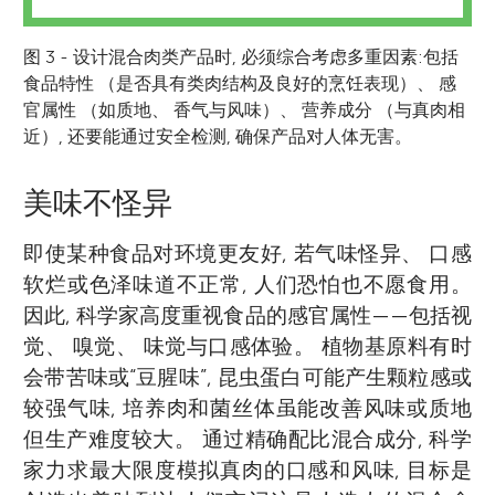
图 3 - 设计混合肉类产品时, 必须综合考虑多重因素:包括
食品特性 （是否具有类肉结构及良好的烹饪表现）、 感
官属性 （如质地、 香气与风味）、 营养成分 （与真肉相
近）, 还要能通过安全检测, 确保产品对人体无害。
美味不怪异
即使某种食品对环境更友好, 若气味怪异、 口感
软烂或色泽味道不正常, 人们恐怕也不愿食用。
因此, 科学家高度重视食品的感官属性——包括视
觉、 嗅觉、 味觉与口感体验。 植物基原料有时
会带苦味或“豆腥味”, 昆虫蛋白可能产生颗粒感或
较强气味, 培养肉和菌丝体虽能改善风味或质地
但生产难度较大。 通过精确配比混合成分, 科学
家力求最大限度模拟真肉的口感和风味, 目标是