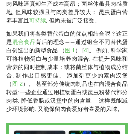
肉风味逼真却生产成本高昂；菌丝体虽具肉感质
地, 但风味较强且与肉类差异较大； 昆虫蛋白营
养丰富且
可持续
, 但尚未被广泛接受。
如果我们将各类替代蛋白的优点相结合呢？这正
是
混合食品
背后的理念——通过组合不同替代蛋
白创造出的新型食品 （
图 1
） [
4
]。 例如, 科学家
可将植物蛋白与少量培养肉混合, 在提升风味和
营养的同时控制成本；或将菌丝体与植物成分结
合, 制作出口感更佳、 添加剂更少的素肉汉堡
（
图 2
）。 甚至部分传统肉制品也在向混合食品
转型:一些企业通过用植物蛋白或昆虫粉替代部分
肉类, 降低香肠或汉堡中的肉含量。 这样既能减
少环境影响, 又能保留肉食爱好者喜爱的风味。