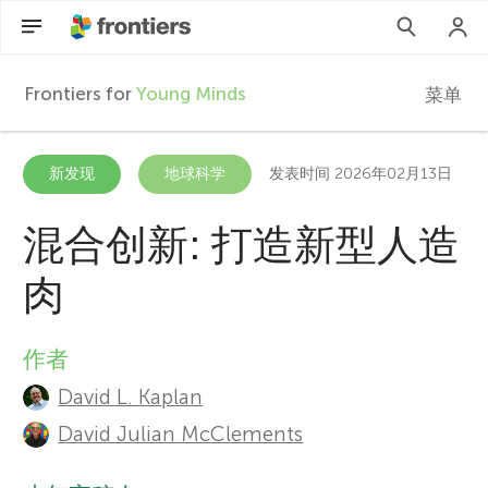
Frontiers for
Young Minds
菜单
F
r
ZH
新发现
地球科学
发表时间 2026年02月13日
文章
o
混合创新: 打造新型人造
参与进来
肉
n
t
作者
A
David L. Kaplan
i
u
David Julian McClements
t
e