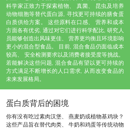
u
i
科学家正致力于探索植物、 真菌、 昆虫及培养
e
动物细胞等替代蛋白源, 寻找更可持续的膳食蛋
n
白质供给方案。 这些原料在口感、 营养和成本
w
方面各有优劣, 通过对它们进行科学配比, 研究人
g
e
员能够创造出风味更佳、 营养更均衡且环境影响
更小的混合型食品。 目前, 混合食品仍面临成本
M
r
较高、 安全检测要求以及消费者接受度等挑战。
s
若能解决这些问题, 混合食品有望以更可持续的
i
方式满足不断增长的人口需求, 从而改变食品的
未来发展格局。
n
d
蛋白质背后的困境
s
你有没有吃过素肉汉堡、 燕麦奶或植物基鸡块？
这些产品旨在替代肉类、 牛奶和鸡蛋等传统动物