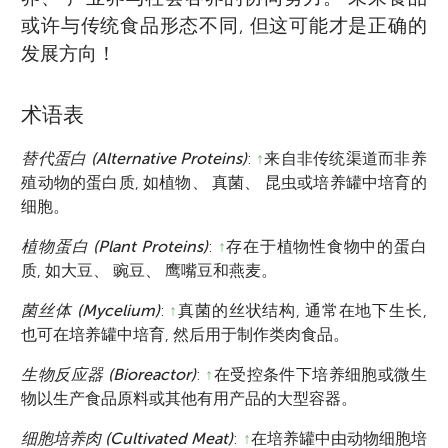
或许与传统食品形态不同, 但这可能才是正确的
发展方向！
术语表
替代蛋白 (Alternative Proteins)
:
↑
来自非传统渠道而非养
殖动物的蛋白质, 如植物、 真菌、 昆虫或培养罐中培育的
细胞。
植物蛋白 (Plant Proteins)
:
↑
存在于植物性食物中的蛋白
质, 如大豆、 豌豆、 鹰嘴豆和燕麦。
菌丝体 (Mycelium)
:
↑
真菌的丝状结构, 通常在地下生长,
也可在培养罐中培育, 然后用于制作类肉食品。
生物反应器 (Bioreactor)
:
↑
在受控条件下培养细胞或微生
物以生产食品原料或其他有用产品的大型容器。
细胞培养肉 (Cultivated Meat)
:
↑
在培养罐中由动物细胞培