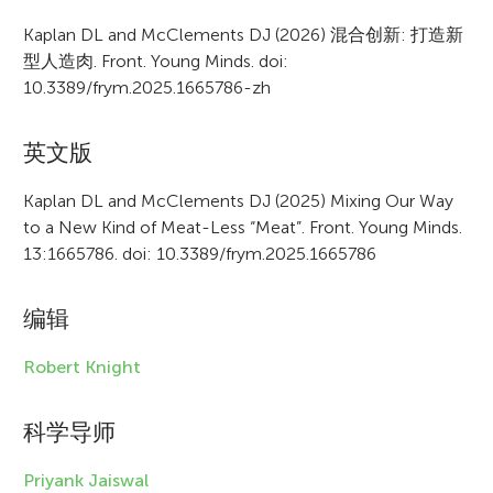
r
Kaplan DL and McClements DJ (2026) 混合创新: 打造新
型人造肉. Front. Young Minds. doi:
t
10.3389/frym.2025.1665786-zh
i
c
英文版
l
Kaplan DL and McClements DJ (2025) Mixing Our Way
e
to a New Kind of Meat-Less “Meat”. Front. Young Minds.
13:1665786. doi: 10.3389/frym.2025.1665786
i
n
编辑
f
Robert Knight
o
r
科学导师
m
Priyank Jaiswal