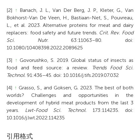
[2]
↑
Banach, J. L., Van Der Berg, J. P., Kleter, G., Van
Bokhorst-Van De Veen, H., Bastiaan-Net, S., Pouvreau,
L., et al. 2023. Alternative proteins for meat and dairy
replacers: food safety and future trends.
Crit. Rev. Food
Sci. Nutr.
63:11063–80. doi:
10.1080/10408398.2022.2089625
[3]
↑
Govorushko, S. 2019. Global status of insects as
food and feed source: a review.
Trends Food Sci.
Technol.
91:436–45. doi: 10.1016/j.tifs.2019.07.032
[4]
↑
Grasso, S., and Goksen, G. 2023. The best of both
worlds? Challenges and opportunities in the
development of hybrid meat products from the last 3
years.
Lwt-Food Sci. Technol.
173:114235. doi:
10.1016/j.lwt.2022.114235
A
引用格式