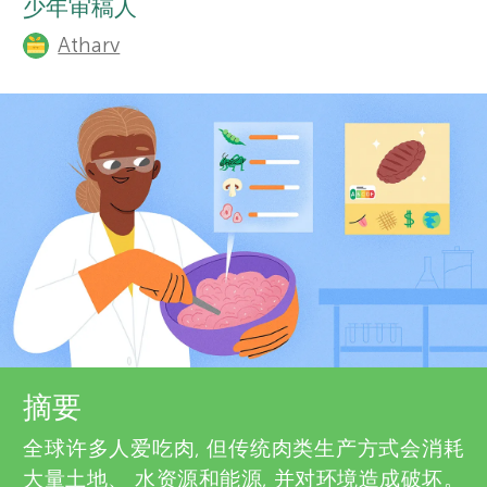
少年审稿人
h
栏目
r
Atharv
o
s
r
s
f
a
o
n
r
d
r
Y
e
摘要
o
关于我们
v
全球许多人爱吃肉, 但传统肉类生产方式会消耗
大量土地、 水资源和能源, 并对环境造成破坏。