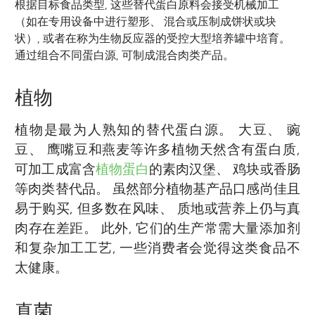
根据目标食品类型, 这些替代蛋白原料会接受机械加工
（如在专用设备中进行塑形、 混合或压制成饼状或块
状）, 或者在称为生物反应器的受控大型培养罐中培育。
通过组合不同蛋白源, 可制成混合肉类产品。
植物
植物是最为人熟知的替代蛋白源。 大豆、 豌
豆、 鹰嘴豆和燕麦等许多植物天然含有蛋白质,
可加工成富含
植物蛋白
的素肉汉堡、 鸡块或香肠
等肉类替代品。 虽然部分植物基产品口感尚佳且
易于购买, 但多数在风味、 质地或营养上仍与真
肉存在差距。 此外, 它们的生产常需大量添加剂
和复杂加工工艺, 一些消费者会觉得这类食品不
太健康。
真菌