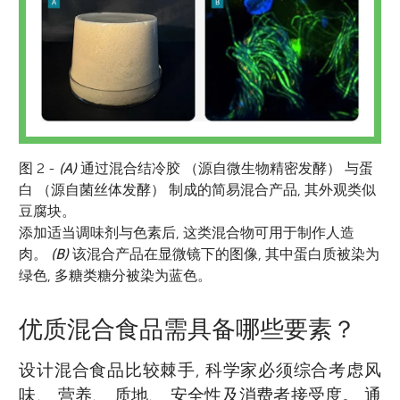
图 2 -
(A)
通过混合结冷胶 （源自微生物精密发酵） 与蛋
白 （源自菌丝体发酵） 制成的简易混合产品, 其外观类似
豆腐块。
添加适当调味剂与色素后, 这类混合物可用于制作人造
肉。
(B)
该混合产品在显微镜下的图像, 其中蛋白质被染为
绿色, 多糖类糖分被染为蓝色。
优质混合食品需具备哪些要素？
Atharv
David L. Kaplan
David Julian McClements
设计混合食品比较棘手, 科学家必须综合考虑风
年龄 12
味、 营养、 质地、 安全性及消费者接受度。 通