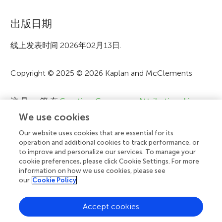
a
t
出版日期
i
线上发表时间 2026年02月13日.
o
Copyright © 2025 © 2026 Kaplan and McClements
n
这是一篇在
Creative Commons Attribution License
(CC BY)
条款下发表的开放获取文章. 根据公认的学术惯
We use cookies
例，在注明原作者或许可方，及在标明本刊为原始出处的
Our website uses cookies that are essential for its
前提下，允许使用、传播、复制至其他平台。如违反以上
operation and additional cookies to track performance, or
条款，则不得使用、传播或复制文章内容。
to improve and personalize our services. To manage your
cookie preferences, please click Cookie Settings. For more
information on how we use cookies, please see
our
Cookie Policy
阅读原文
Accept cookies