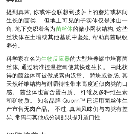
提到真菌, 你或许会联想到披萨上的蘑菇或林间
生长的菌类。 但地上可见的子实体仅是冰山一
角, 地下交织着名为
菌丝体
的微小网状结构, 这些
丝状体在土壤或其他基质中蔓延, 帮助真菌吸收
养分。
科学家在名为
生物反应器
的大型培养罐中培育菌
丝体, 通过精准控温控氧使其快速生长。 由此获
得的菌丝体可被做成素肉汉堡、 鸡块或香肠, 其
天然纤维结构与耐嚼特性带来高度近似肉类的口
感。 菌丝体也富含蛋白质、 纤维及多种维生素
和矿物质。 知名品牌 Quorn™ 已运用菌丝体生
产市售无肉产品。 不过, 真菌风味仍与肉类有差
异, 常需与其他成分调配以提升适口性。